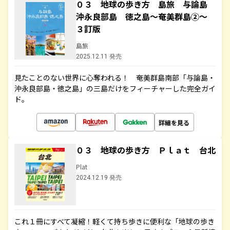
０３ 地球の歩き方 島旅 与論島
沖永良部島 徳之島～奄美群島②～
３訂版
島旅
2025.12.11 発売
見たことのない世界に心奪われる！ 奄美群島南部「与論島・
沖永良部島・徳之島」の三島だけをフィーチャーした完全ガイ
ド。
詳細を見る
０３ 地球の歩き方 Ｐｌａｔ 台北
Plat
2024.12.19 発売
これ１冊にすべて凝縮！軽くて持ち歩きに便利な「地球の歩き