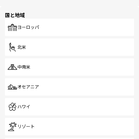
ほしい。
ほしい。
園や自然保護区など、自然が調和した近代的な景観と文化
の多様性あふれるカラフルな町は、どこを歩いても新しい
国と地域
発見がある。さらに、治安のよさや充実した公共交通機関
も、旅行者にとっては魅力的なポイント。グルメも豊富
で、ホーカーズは地元の風情を楽しめる外せないスポット
ヨーロッパ
だ。訪れる人を飽きさせないシンガポールで、多様な魅力
を体感しよう。 なお、新着のシンガポール情報は
コンテン
ツ一覧
を参照してほしい。
北米
中南米
オセアニア
ハワイ
リゾート