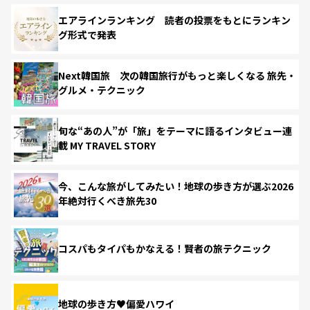
エアラインランキング 読者の投票をもとにランキン
グ形式で発表
Next韓国旅 次の韓国旅行がもっと楽しくなる 旅先・
グルメ・テクニック
旬な“あの人”が「旅」をテーマに語るインタビュー連
載 MY TRAVEL STORY
今、こんな旅がしてみたい！地球の歩き方が選ぶ2026
年絶対行くべき旅先30
コスパもタイパもかなえる！賢者の旅テクニック
地球の歩き方♥偏愛ハワイ