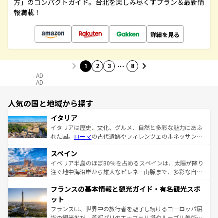
方」のコンパクトガイド。台北を楽しみ尽くすプラン＆最新情
報満載！
詳細を見る
…
1
2
3
8
AD
AD
人気の国と地域から探す
イタリア
イタリアは歴史、文化、グルメ、自然と多彩な魅力にあふ
れた国。
ローマ
の古代遺跡やフィレンツェのルネッサンス
美術、ヴェネツィアの運河など、歴史あるスポットはもち
スペイン
ろん、トスカーナの美しい田園風景やアマルフィ海岸の絶
景など、自然景観も見逃せない。観光の合間には、本場の
イベリア半島のほぼ80％を占めるスペインは、太陽が降り
ピザやパスタなど、絶品のイタリア料理を堪能することも
注ぐ地中海沿岸から雄大なピレネー山脈まで、多彩な自然
できる。朝目覚めてから夜眠るまで、すべての瞬間を楽し
と文化が詰まったヨーロッパ屈指の旅行先だ。多様な地域
フランスの基本情報と観光ガイド・有名観光スポ
ませてくれるイタリアで、忘れられない旅をしてみよう！
文化が根付くこの国では、情熱的なフラメンコ、熱気あふ
なお、新着のイタリア情報は
コンテンツ一覧
を参照してほ
れる闘牛、そして美味しいタパスが生活の一部となってい
ット
しい。
る。首都マドリードの洗練された雰囲気や、バルセロナの
フランスは、世界中の旅行者を魅了し続けるヨーロッパ屈
アートに溢れた街角から、地方では古代ローマ遺跡や中世
指の観光地だ。首都パリのエッフェル塔やルーブル美術館