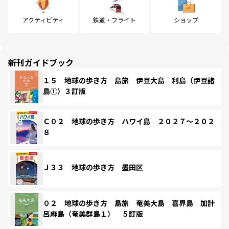
アクティビティ
鉄道・フライト
ショップ
新刊ガイドブック
１５ 地球の歩き方 島旅 伊豆大島 利島（伊豆諸
島①）３訂版
Ｃ０２ 地球の歩き方 ハワイ島 ２０２７～２０２
８
Ｊ３３ 地球の歩き方 墨田区
０２ 地球の歩き方 島旅 奄美大島 喜界島 加計
呂麻島（奄美群島１） ５訂版