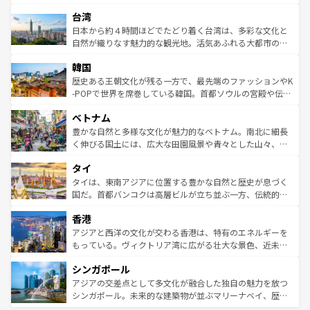
るだろう。車でのロードトリップや列車の旅も、アメリカ
文化や歴史が息づいている。「アロハスピリット」と呼ば
ストラリア東海岸北部に広がる大サンゴ礁地帯グレートバ
ならではの贅沢な旅のスタイルだ。 なお、新着のアメリカ
台湾
れるおもてなしの心で訪れる人々を迎えてくれるハワイの
リアリーフや大陸中央部にそびえるウルル（エアーズロッ
情報は
コンテンツ一覧
を参照してほしい。
人々、おいしいローカルフードやハワイアンミュージッ
ク）、タスマニアの美しい原生林やケアンズの熱帯雨林な
日本から約４時間ほどでたどり着く台湾は、多彩な文化と
ク、伝統的なフラダンスなど、すべてがハワイの魅力を彩
ど、見どころがたくさん。また、カフェやワイン、オージ
自然が織りなす魅力的な観光地。活気あふれる大都市の台
っている。訪れるたびに新しい発見と感動が待っているハ
ービーフなどの食文化も豊かで、美味しいものであふれて
北やノスタルジックな町並みが人気な九份（ジォウフェ
ワイを、存分に味わってほしい。 なお、新着のハワイ情報
韓国
いる。アクティビティも充実しており、サーフィンやダイ
ン）、静ひつな山岳地帯である台湾東部など、都市の喧騒
は
コンテンツ一覧
を参照してほしい。
ビング、ハイキングなど、アウトドア好きにはたまらな
と山間の静けさが共存しており、訪れる人に新しい発見と
歴史ある王朝文化が残る一方で、最先端のファッションやK
い。オーストラリアの多彩な魅力を存分に味わいつくそ
驚きをもたらしてくれる。また、奥深い台湾の食文化も魅
-POPで世界を席巻している韓国。首都ソウルの宮殿や伝統
う。 なお、新着のオーストラリア情報は
コンテンツ一覧
を
力で、夜市などの屋台グルメから高級料理、ヘルシーで美
家屋が並ぶエリアでは韓国の歴史と文化に浸ることがで
参照してほしい。
ベトナム
容にもいいと評判のスイーツなど、バラエティ豊かな料理
き、地方に足を延ばせば四季折々の自然美を楽しむことが
が味わえる。 なお、新着の台湾情報は
コンテンツ一覧
を参
できる。そして、キムチや焼肉、絶品のストリートフード
豊かな自然と多様な文化が魅力的なベトナム。南北に細長
照してほしい。
まで、さまざまな韓国料理が待っている。夜には、韓国な
く伸びる国土には、広大な田園風景や青々とした山々、世
らではのナイトライフも堪能できる。あたたかいホスピタ
界遺産に登録された壮大な自然景観が点在し、都市部では
タイ
リティに包まれながら、韓国の多彩な魅力を心ゆくまで味
急速な発展と共に伝統が息づく。ハノイの古い町並みやホ
わってみてほしい。 なお、新着の韓国情報は
コンテンツ一
ーチミン市のフランス統治時代の建物も、独特の雰囲気を
タイは、東南アジアに位置する豊かな自然と歴史が息づく
覧
を参照してほしい。
醸し出している。また、バラエティの豊かさとおいしさで
国だ。首都バンコクは高層ビルが立ち並ぶ一方、伝統的な
世界中の食通を魅了してやまないベトナム料理も魅力のひ
寺院や市場がいたるところに点在し、古きよき文化と現代
香港
とつ。フォーやバインミー、ベトナムコーヒーなどは、ぜ
の活気が交差している。北部ではチェンマイなどの山岳地
ひ現地で味わいたい。どの地域を訪れてもあたたかい人々
帯で自然と触れ合い、南部ではプーケットやクラビの美し
アジアと西洋の文化が交わる香港は、特有のエネルギーを
が旅行者を迎えてくれるので、きっと忘れられない旅にな
いビーチでリゾート気分を楽しむことができる。タイ料理
もっている。ヴィクトリア湾に広がる壮大な景色、近未来
るはずだ。 なお、新着のベトナム情報は
コンテンツ一覧
を
は世界的に有名で、屋台から高級レストランまで味覚を刺
的なアートスポット、そして歴史と現代が融合した町並
参照してほしい。
シンガポール
激する。気候は一年中温暖で、どの季節にも異なる楽しみ
み、どこを訪れても感動するはず。観光スポットが密集し
が待っている。親しみやすいタイの人々、仏教を中心とし
ており、効率よく見どころを回れるのも魅力。息をのむよ
アジアの交差点として多文化が融合した独自の魅力を放つ
た文化、そして多様な観光資源が、訪れる旅人を魅了し続
うな絶景から文化的な体験まで、香港を存分に楽しみ尽く
シンガポール。未来的な建築物が並ぶマリーナベイ、歴史
ける。 なお、新着のタイ情報は
コンテンツ一覧
を参照して
そう。 なお、新着の香港情報は
コンテンツ一覧
を参照して
と伝統を感じられるエスニックタウン、多数の緑豊かな公