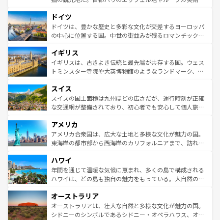
の城塞都市、穏やかなビーチリゾートまで多彩な表情を見
といった象徴的なスポットから、田舎町の古風な美しさま
せる。地方によって風土や気候が異なるスペインはその個
ドイツ
で、幅広い魅力が詰まっている。華麗な宮殿、歴史的な大
性で訪れる人を魅了する。 なお、新着のスペイン情報は
コ
聖堂、美しいビーチ、そして豊かな自然が、訪れる者を心
ドイツは、豊かな歴史と多彩な文化が交差するヨーロッパ
ンテンツ一覧
を参照してほしい。
から魅了する。また、フランスは美食の国としても知ら
の中心に位置する国。中世の街並みが残るロマンチック街
れ、フランス料理はユネスコ無形文化遺産にも登録されて
道から、未来を先取りするようなモダンな都市まで多様な
イギリス
いる。シャンパンの発祥地であるランス、プロヴァンスの
顔を持つこの国は、どこを歩いても飽きることがない。ベ
香り高いラベンダー畑など、多彩な楽しみ方が可能だ。さ
ルリンの文化的活気、バイエルン州のアルプスの絶景、そ
イギリスは、古きよき伝統と最先端が共存する国。ウェス
らに、パリ以外の地域にも魅力が溢れており、どの街角に
してライン川沿いのワイン畑といった風景は必見。ビール
トミンスター寺院や大英博物館のようなランドマーク、歴
も豊かな歴史と文化が息づいている。パリ以外の個性あふ
とソーセージを味わいながら地元の人と過ごす楽しい時間
史ある大学都市、美しい丘陵地帯や牧歌的な風景など、エ
れる地方に足を運ぶとそれぞれで全く異なる文化を体験で
スイス
は、お酒好きな人にはぜひ体験してほしい。 なお、新着の
リアごとに異なる魅力がある。また、優雅なアフタヌーン
きるだろう。 なお、新着のフランス情報は
コンテンツ一覧
ドイツ情報は
コンテンツ一覧
を参照してほしい。
ティー、ビール好きにはたまらない英国パブ、サッカー観
スイスの国土面積は九州ほどの広さだが、運行時刻が正確
を参照してほしい。
戦など、本場だからこそできる体験も豊富。イギリスを旅
な交通網が整備されており、初心者でも安心して個人旅行
して楽しみつくそう。 なお、新着のイギリス情報は
コンテ
を楽しめる。日本同様に時刻表どおりの旅が可能だ。中世
アメリカ
ンツ一覧
を参照してほしい。
の建物がそのまま残る町や、スイスならではのユニークな
博物館もあり、アルプス観光だけでなく町歩きも満喫する
アメリカ合衆国は、広大な土地と多様な文化が魅力の国。
ことができる。国民の所得が高いため物価も高いが、旅行
東海岸の都市部から西海岸のカリフォルニアまで、訪れる
者向けの交通パス提供のサービスもあり、うまく活用すれ
場所ごとに異なる風景と体験が待っている。ニューヨーク
ハワイ
ば市内交通費無料で観光を楽しむこともできる。 なお、新
のような巨大都市は、観光、ショッピング、エンターテイ
着のスイス情報は
コンテンツ一覧
を参照してほしい。
ンメントが詰まった刺激的なスポットだ。一方、アメリカ
年間を通じて温暖な気候に恵まれ、多くの島で構成される
西部には大自然が広がり、グランドキャニオンやイエロー
ハワイは、どの島も独自の魅力をもっている。大自然の神
ストーン国立公園といった絶景が堪能できる。さらに、南
秘を感じたいなら、火山が生み出した壮大な景観を誇るハ
オーストラリア
部のニューオーリンズでは、音楽と美食が融合した独特の
ワイ島は見逃せない。また、定番の観光地といえばオアフ
文化が魅力。旅行者はアメリカの各地域で異なる魅力を楽
島だが、静かな自然を求めるならマウイ島やカウアイ島が
オーストラリアは、壮大な自然と多様な文化が魅力の国。
しみながら、その多様性と豊かな歴史を感じることができ
おすすめ。エメラルドグリーンに輝く海をはじめ、豊かな
シドニーのシンボルであるシドニー・オペラハウス、オー