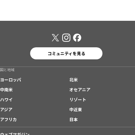
コミュニティを見る
国と地域
ヨーロッパ
北米
中南米
オセアニア
ハワイ
リゾート
アジア
中近東
アフリカ
日本
ウェブマガジン