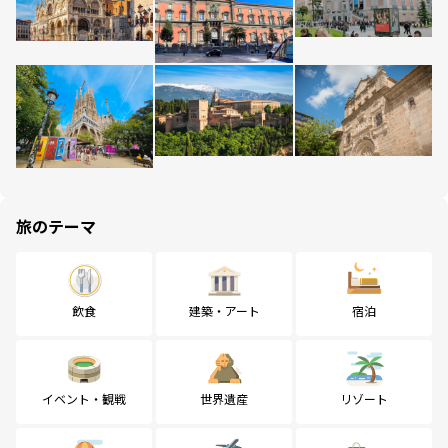
旅のテーマ
飲食
建築・アート
宿泊
イベント・観戦
世界遺産
リゾート