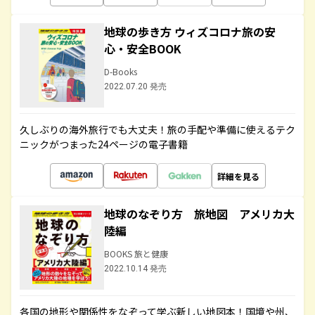
地球の歩き方 ウィズコロナ旅の安
心・安全BOOK
D-Books
2022.07.20 発売
久しぶりの海外旅行でも大丈夫！旅の手配や準備に使えるテク
ニックがつまった24ページの電子書籍
詳細を見る
地球のなぞり方 旅地図 アメリカ大
陸編
BOOKS 旅と健康
2022.10.14 発売
各国の地形や関係性をなぞって学ぶ新しい地図本！国境や州、