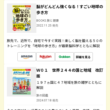
脳がどんどん強くなる！すごい地球の
歩き方
BOOKS 旅と健康
2022.11.25 発売
旅先で、近所で、自宅で今すぐ実践！楽しく脳を鍛える５０の
トレーニングを「地球の歩き方」が最新脳科学とともに解説
詳細を見る
Ｗ０１ 世界２４４の国と地域 改訂
版
１９７ヵ国と４７地域を旅の雑学とともに
解説
旅の図鑑
2024.07.18 発売