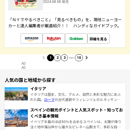
2024.08.08 発売
「ＮＹでやるべきこと」「見るべきもの」を、現地ニューヨー
カーと達人編集者が厳選紹介！！ ハンディなガイドブック。
詳細を見る
…
1
2
3
10
AD
AD
人気の国と地域から探す
イタリア
イタリアは歴史、文化、グルメ、自然と多彩な魅力にあふ
れた国。
ローマ
の古代遺跡やフィレンツェのルネッサンス
美術、ヴェネツィアの運河など、歴史あるスポットはもち
スペインの観光ポイントと人気スポット・知ってお
ろん、トスカーナの美しい田園風景やアマルフィ海岸の絶
景など、自然景観も見逃せない。観光の合間には、本場の
くべき基本情報
ピザやパスタなど、絶品のイタリア料理を堪能することも
イベリア半島のほぼ80％を占めるスペインは、太陽が降り
できる。朝目覚めてから夜眠るまで、すべての瞬間を楽し
注ぐ地中海沿岸から雄大なピレネー山脈まで、多彩な自然