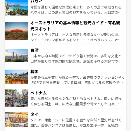
着のスイス情報は
コンテンツ一覧
を参照してほしい。
ハワイ
のような巨大都市は、観光、ショッピング、エンターテイ
ンメントが詰まった刺激的なスポットだ。一方、アメリカ
年間を通じて温暖な気候に恵まれ、多くの島で構成される
西部には大自然が広がり、グランドキャニオンやイエロー
ハワイは、どの島も独自の魅力をもっている。大自然の神
ストーン国立公園といった絶景が堪能できる。さらに、南
秘を感じたいなら、火山が生み出した壮大な景観を誇るハ
オーストラリアの基本情報と観光ガイド・有名観
部のニューオーリンズでは、音楽と美食が融合した独特の
ワイ島は見逃せない。また、定番の観光地といえばオアフ
文化が魅力。旅行者はアメリカの各地域で異なる魅力を楽
島だが、静かな自然を求めるならマウイ島やカウアイ島が
光スポット
しみながら、その多様性と豊かな歴史を感じることができ
おすすめ。エメラルドグリーンに輝く海をはじめ、豊かな
オーストラリアは、壮大な自然と多様な文化が魅力の国。
るだろう。車でのロードトリップや列車の旅も、アメリカ
文化や歴史が息づいている。「アロハスピリット」と呼ば
シドニーのシンボルであるシドニー・オペラハウス、オー
ならではの贅沢な旅のスタイルだ。 なお、新着のアメリカ
れるおもてなしの心で訪れる人々を迎えてくれるハワイの
ストラリア東海岸北部に広がる大サンゴ礁地帯グレートバ
情報は
コンテンツ一覧
を参照してほしい。
人々、おいしいローカルフードやハワイアンミュージッ
台湾
リアリーフや大陸中央部にそびえるウルル（エアーズロッ
ク、伝統的なフラダンスなど、すべてがハワイの魅力を彩
ク）、タスマニアの美しい原生林やケアンズの熱帯雨林な
日本から約４時間ほどでたどり着く台湾は、多彩な文化と
っている。訪れるたびに新しい発見と感動が待っているハ
ど、見どころがたくさん。また、カフェやワイン、オージ
自然が織りなす魅力的な観光地。活気あふれる大都市の台
ワイを、存分に味わってほしい。 なお、新着のハワイ情報
ービーフなどの食文化も豊かで、美味しいものであふれて
北やノスタルジックな町並みが人気な九份（ジォウフェ
は
コンテンツ一覧
を参照してほしい。
韓国
いる。アクティビティも充実しており、サーフィンやダイ
ン）、静ひつな山岳地帯である台湾東部など、都市の喧騒
ビング、ハイキングなど、アウトドア好きにはたまらな
と山間の静けさが共存しており、訪れる人に新しい発見と
歴史ある王朝文化が残る一方で、最先端のファッションやK
い。オーストラリアの多彩な魅力を存分に味わいつくそ
驚きをもたらしてくれる。また、奥深い台湾の食文化も魅
-POPで世界を席巻している韓国。首都ソウルの宮殿や伝統
う。 なお、新着のオーストラリア情報は
コンテンツ一覧
を
力で、夜市などの屋台グルメから高級料理、ヘルシーで美
家屋が並ぶエリアでは韓国の歴史と文化に浸ることがで
参照してほしい。
ベトナム
容にもいいと評判のスイーツなど、バラエティ豊かな料理
き、地方に足を延ばせば四季折々の自然美を楽しむことが
が味わえる。 なお、新着の台湾情報は
コンテンツ一覧
を参
できる。そして、キムチや焼肉、絶品のストリートフード
豊かな自然と多様な文化が魅力的なベトナム。南北に細長
照してほしい。
まで、さまざまな韓国料理が待っている。夜には、韓国な
く伸びる国土には、広大な田園風景や青々とした山々、世
らではのナイトライフも堪能できる。あたたかいホスピタ
界遺産に登録された壮大な自然景観が点在し、都市部では
タイ
リティに包まれながら、韓国の多彩な魅力を心ゆくまで味
急速な発展と共に伝統が息づく。ハノイの古い町並みやホ
わってみてほしい。 なお、新着の韓国情報は
コンテンツ一
ーチミン市のフランス統治時代の建物も、独特の雰囲気を
タイは、東南アジアに位置する豊かな自然と歴史が息づく
覧
を参照してほしい。
醸し出している。また、バラエティの豊かさとおいしさで
国だ。首都バンコクは高層ビルが立ち並ぶ一方、伝統的な
世界中の食通を魅了してやまないベトナム料理も魅力のひ
寺院や市場がいたるところに点在し、古きよき文化と現代