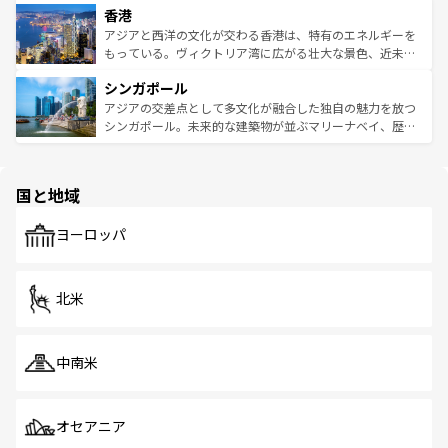
香港
とつ。フォーやバインミー、ベトナムコーヒーなどは、ぜ
の活気が交差している。北部ではチェンマイなどの山岳地
ひ現地で味わいたい。どの地域を訪れてもあたたかい人々
帯で自然と触れ合い、南部ではプーケットやクラビの美し
アジアと西洋の文化が交わる香港は、特有のエネルギーを
が旅行者を迎えてくれるので、きっと忘れられない旅にな
いビーチでリゾート気分を楽しむことができる。タイ料理
もっている。ヴィクトリア湾に広がる壮大な景色、近未来
るはずだ。 なお、新着のベトナム情報は
コンテンツ一覧
を
は世界的に有名で、屋台から高級レストランまで味覚を刺
的なアートスポット、そして歴史と現代が融合した町並
参照してほしい。
シンガポール
激する。気候は一年中温暖で、どの季節にも異なる楽しみ
み、どこを訪れても感動するはず。観光スポットが密集し
が待っている。親しみやすいタイの人々、仏教を中心とし
ており、効率よく見どころを回れるのも魅力。息をのむよ
アジアの交差点として多文化が融合した独自の魅力を放つ
た文化、そして多様な観光資源が、訪れる旅人を魅了し続
うな絶景から文化的な体験まで、香港を存分に楽しみ尽く
シンガポール。未来的な建築物が並ぶマリーナベイ、歴史
ける。 なお、新着のタイ情報は
コンテンツ一覧
を参照して
そう。 なお、新着の香港情報は
コンテンツ一覧
を参照して
と伝統を感じられるエスニックタウン、多数の緑豊かな公
ほしい。
ほしい。
園や自然保護区など、自然が調和した近代的な景観と文化
の多様性あふれるカラフルな町は、どこを歩いても新しい
国と地域
発見がある。さらに、治安のよさや充実した公共交通機関
も、旅行者にとっては魅力的なポイント。グルメも豊富
で、ホーカーズは地元の風情を楽しめる外せないスポット
ヨーロッパ
だ。訪れる人を飽きさせないシンガポールで、多様な魅力
を体感しよう。 なお、新着のシンガポール情報は
コンテン
ツ一覧
を参照してほしい。
北米
中南米
オセアニア