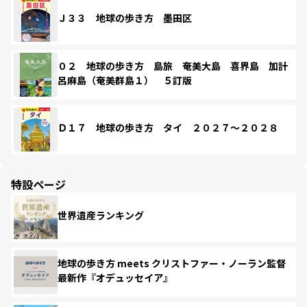
Ｊ３３ 地球の歩き方 墨田区
０２ 地球の歩き方 島旅 奄美大島 喜界島 加計
呂麻島（奄美群島１） ５訂版
Ｄ１７ 地球の歩き方 タイ ２０２７～２０２８
特設ページ
世界遺産ランキング
地球の歩き方 meets クリストファー・ノーラン監督
最新作『オデュッセイア』