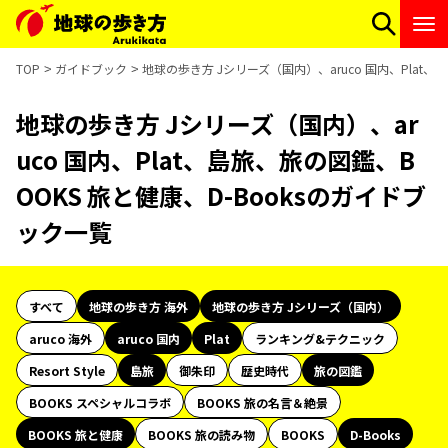
TOP
ガイドブック
地球の歩き方 Jシリーズ（国内）、aruco 国内、Plat、
地球の歩き方 Jシリーズ（国内）、ar
uco 国内、Plat、島旅、旅の図鑑、B
OOKS 旅と健康、D-Booksのガイドブ
ック一覧
すべて
地球の歩き方 海外
地球の歩き方 Jシリーズ（国内）
aruco 海外
aruco 国内
Plat
ランキング&テクニック
Resort Style
島旅
御朱印
歴史時代
旅の図鑑
BOOKS スペシャルコラボ
BOOKS 旅の名言＆絶景
BOOKS 旅と健康
BOOKS 旅の読み物
BOOKS
D-Books