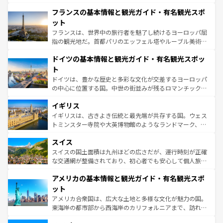
ませてくれるイタリアで、忘れられない旅をしてみよう！
と文化が詰まったヨーロッパ屈指の旅行先だ。多様な地域
なお、新着のイタリア情報は
コンテンツ一覧
を参照してほ
フランスの基本情報と観光ガイド・有名観光スポ
文化が根付くこの国では、情熱的なフラメンコ、熱気あふ
しい。
れる闘牛、そして美味しいタパスが生活の一部となってい
ット
る。首都マドリードの洗練された雰囲気や、バルセロナの
フランスは、世界中の旅行者を魅了し続けるヨーロッパ屈
アートに溢れた街角から、地方では古代ローマ遺跡や中世
指の観光地だ。首都パリのエッフェル塔やルーブル美術館
の城塞都市、穏やかなビーチリゾートまで多彩な表情を見
といった象徴的なスポットから、田舎町の古風な美しさま
せる。地方によって風土や気候が異なるスペインはその個
ドイツの基本情報と観光ガイド・有名観光スポッ
で、幅広い魅力が詰まっている。華麗な宮殿、歴史的な大
性で訪れる人を魅了する。 なお、新着のスペイン情報は
コ
聖堂、美しいビーチ、そして豊かな自然が、訪れる者を心
ト
ンテンツ一覧
を参照してほしい。
から魅了する。また、フランスは美食の国としても知ら
ドイツは、豊かな歴史と多彩な文化が交差するヨーロッパ
れ、フランス料理はユネスコ無形文化遺産にも登録されて
の中心に位置する国。中世の街並みが残るロマンチック街
いる。シャンパンの発祥地であるランス、プロヴァンスの
道から、未来を先取りするようなモダンな都市まで多様な
香り高いラベンダー畑など、多彩な楽しみ方が可能だ。さ
イギリス
顔を持つこの国は、どこを歩いても飽きることがない。ベ
らに、パリ以外の地域にも魅力が溢れており、どの街角に
ルリンの文化的活気、バイエルン州のアルプスの絶景、そ
イギリスは、古きよき伝統と最先端が共存する国。ウェス
も豊かな歴史と文化が息づいている。パリ以外の個性あふ
してライン川沿いのワイン畑といった風景は必見。ビール
トミンスター寺院や大英博物館のようなランドマーク、歴
れる地方に足を運ぶとそれぞれで全く異なる文化を体験で
とソーセージを味わいながら地元の人と過ごす楽しい時間
史ある大学都市、美しい丘陵地帯や牧歌的な風景など、エ
きるだろう。 なお、新着のフランス情報は
コンテンツ一覧
スイス
は、お酒好きな人にはぜひ体験してほしい。 なお、新着の
リアごとに異なる魅力がある。また、優雅なアフタヌーン
を参照してほしい。
ドイツ情報は
コンテンツ一覧
を参照してほしい。
ティー、ビール好きにはたまらない英国パブ、サッカー観
スイスの国土面積は九州ほどの広さだが、運行時刻が正確
戦など、本場だからこそできる体験も豊富。イギリスを旅
な交通網が整備されており、初心者でも安心して個人旅行
して楽しみつくそう。 なお、新着のイギリス情報は
コンテ
を楽しめる。日本同様に時刻表どおりの旅が可能だ。中世
アメリカの基本情報と観光ガイド・有名観光スポ
ンツ一覧
を参照してほしい。
の建物がそのまま残る町や、スイスならではのユニークな
博物館もあり、アルプス観光だけでなく町歩きも満喫する
ット
ことができる。国民の所得が高いため物価も高いが、旅行
アメリカ合衆国は、広大な土地と多様な文化が魅力の国。
者向けの交通パス提供のサービスもあり、うまく活用すれ
東海岸の都市部から西海岸のカリフォルニアまで、訪れる
ば市内交通費無料で観光を楽しむこともできる。 なお、新
場所ごとに異なる風景と体験が待っている。ニューヨーク