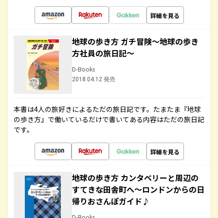
詳細を見る
地球の歩き方 ガチ冒険～地球の歩き
方社員の旅日記～
D-Books
2018.04.12 発売
本書は4人の旅好きによるただの旅日記です。たまたま『地球
の歩き方』で働いているだけで書いてある内容はただの旅日記
です。
詳細を見る
地球の歩き方 カンタベリーと周辺の
すてきな田舎町へ～ロンドンからの日
帰りおさんぽガイド♪
D-Books