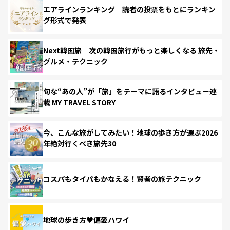
エアラインランキング 読者の投票をもとにランキン
グ形式で発表
Next韓国旅 次の韓国旅行がもっと楽しくなる 旅先・
グルメ・テクニック
旬な“あの人”が「旅」をテーマに語るインタビュー連
載 MY TRAVEL STORY
今、こんな旅がしてみたい！地球の歩き方が選ぶ2026
年絶対行くべき旅先30
コスパもタイパもかなえる！賢者の旅テクニック
地球の歩き方♥偏愛ハワイ