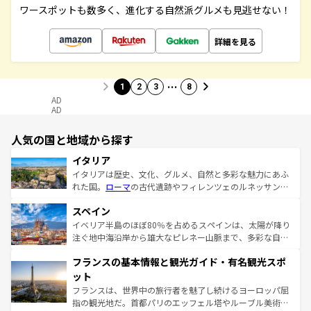
ワースポットも数多く、進化する自然派グルメも見逃せない！
詳細を見る
…
1
2
3
8
AD
AD
人気の国と地域から探す
イタリア
イタリアは歴史、文化、グルメ、自然と多彩な魅力にあふ
れた国。
ローマ
の古代遺跡やフィレンツェのルネッサンス
美術、ヴェネツィアの運河など、歴史あるスポットはもち
スペイン
ろん、トスカーナの美しい田園風景やアマルフィ海岸の絶
景など、自然景観も見逃せない。観光の合間には、本場の
イベリア半島のほぼ80％を占めるスペインは、太陽が降り
ピザやパスタなど、絶品のイタリア料理を堪能することも
注ぐ地中海沿岸から雄大なピレネー山脈まで、多彩な自然
できる。朝目覚めてから夜眠るまで、すべての瞬間を楽し
と文化が詰まったヨーロッパ屈指の旅行先だ。多様な地域
フランスの基本情報と観光ガイド・有名観光スポ
ませてくれるイタリアで、忘れられない旅をしてみよう！
文化が根付くこの国では、情熱的なフラメンコ、熱気あふ
なお、新着のイタリア情報は
コンテンツ一覧
を参照してほ
れる闘牛、そして美味しいタパスが生活の一部となってい
ット
しい。
る。首都マドリードの洗練された雰囲気や、バルセロナの
フランスは、世界中の旅行者を魅了し続けるヨーロッパ屈
アートに溢れた街角から、地方では古代ローマ遺跡や中世
指の観光地だ。首都パリのエッフェル塔やルーブル美術館