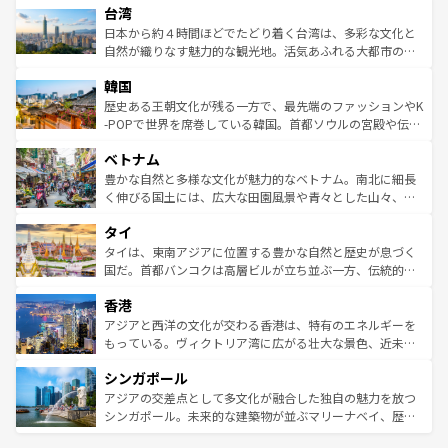
ならではの贅沢な旅のスタイルだ。 なお、新着のアメリカ
台湾
れるおもてなしの心で訪れる人々を迎えてくれるハワイの
リアリーフや大陸中央部にそびえるウルル（エアーズロッ
情報は
コンテンツ一覧
を参照してほしい。
人々、おいしいローカルフードやハワイアンミュージッ
ク）、タスマニアの美しい原生林やケアンズの熱帯雨林な
日本から約４時間ほどでたどり着く台湾は、多彩な文化と
ク、伝統的なフラダンスなど、すべてがハワイの魅力を彩
ど、見どころがたくさん。また、カフェやワイン、オージ
自然が織りなす魅力的な観光地。活気あふれる大都市の台
っている。訪れるたびに新しい発見と感動が待っているハ
ービーフなどの食文化も豊かで、美味しいものであふれて
北やノスタルジックな町並みが人気な九份（ジォウフェ
ワイを、存分に味わってほしい。 なお、新着のハワイ情報
韓国
いる。アクティビティも充実しており、サーフィンやダイ
ン）、静ひつな山岳地帯である台湾東部など、都市の喧騒
は
コンテンツ一覧
を参照してほしい。
ビング、ハイキングなど、アウトドア好きにはたまらな
と山間の静けさが共存しており、訪れる人に新しい発見と
歴史ある王朝文化が残る一方で、最先端のファッションやK
い。オーストラリアの多彩な魅力を存分に味わいつくそ
驚きをもたらしてくれる。また、奥深い台湾の食文化も魅
-POPで世界を席巻している韓国。首都ソウルの宮殿や伝統
う。 なお、新着のオーストラリア情報は
コンテンツ一覧
を
力で、夜市などの屋台グルメから高級料理、ヘルシーで美
家屋が並ぶエリアでは韓国の歴史と文化に浸ることがで
参照してほしい。
ベトナム
容にもいいと評判のスイーツなど、バラエティ豊かな料理
き、地方に足を延ばせば四季折々の自然美を楽しむことが
が味わえる。 なお、新着の台湾情報は
コンテンツ一覧
を参
できる。そして、キムチや焼肉、絶品のストリートフード
豊かな自然と多様な文化が魅力的なベトナム。南北に細長
照してほしい。
まで、さまざまな韓国料理が待っている。夜には、韓国な
く伸びる国土には、広大な田園風景や青々とした山々、世
らではのナイトライフも堪能できる。あたたかいホスピタ
界遺産に登録された壮大な自然景観が点在し、都市部では
タイ
リティに包まれながら、韓国の多彩な魅力を心ゆくまで味
急速な発展と共に伝統が息づく。ハノイの古い町並みやホ
わってみてほしい。 なお、新着の韓国情報は
コンテンツ一
ーチミン市のフランス統治時代の建物も、独特の雰囲気を
タイは、東南アジアに位置する豊かな自然と歴史が息づく
覧
を参照してほしい。
醸し出している。また、バラエティの豊かさとおいしさで
国だ。首都バンコクは高層ビルが立ち並ぶ一方、伝統的な
世界中の食通を魅了してやまないベトナム料理も魅力のひ
寺院や市場がいたるところに点在し、古きよき文化と現代
香港
とつ。フォーやバインミー、ベトナムコーヒーなどは、ぜ
の活気が交差している。北部ではチェンマイなどの山岳地
ひ現地で味わいたい。どの地域を訪れてもあたたかい人々
帯で自然と触れ合い、南部ではプーケットやクラビの美し
アジアと西洋の文化が交わる香港は、特有のエネルギーを
が旅行者を迎えてくれるので、きっと忘れられない旅にな
いビーチでリゾート気分を楽しむことができる。タイ料理
もっている。ヴィクトリア湾に広がる壮大な景色、近未来
るはずだ。 なお、新着のベトナム情報は
コンテンツ一覧
を
は世界的に有名で、屋台から高級レストランまで味覚を刺
的なアートスポット、そして歴史と現代が融合した町並
参照してほしい。
シンガポール
激する。気候は一年中温暖で、どの季節にも異なる楽しみ
み、どこを訪れても感動するはず。観光スポットが密集し
が待っている。親しみやすいタイの人々、仏教を中心とし
ており、効率よく見どころを回れるのも魅力。息をのむよ
アジアの交差点として多文化が融合した独自の魅力を放つ
た文化、そして多様な観光資源が、訪れる旅人を魅了し続
うな絶景から文化的な体験まで、香港を存分に楽しみ尽く
シンガポール。未来的な建築物が並ぶマリーナベイ、歴史
ける。 なお、新着のタイ情報は
コンテンツ一覧
を参照して
そう。 なお、新着の香港情報は
コンテンツ一覧
を参照して
と伝統を感じられるエスニックタウン、多数の緑豊かな公