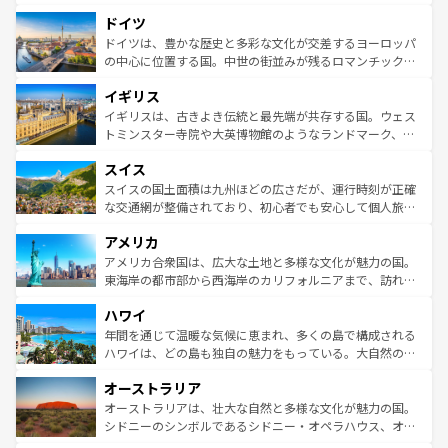
の城塞都市、穏やかなビーチリゾートまで多彩な表情を見
といった象徴的なスポットから、田舎町の古風な美しさま
せる。地方によって風土や気候が異なるスペインはその個
ドイツ
で、幅広い魅力が詰まっている。華麗な宮殿、歴史的な大
性で訪れる人を魅了する。 なお、新着のスペイン情報は
コ
聖堂、美しいビーチ、そして豊かな自然が、訪れる者を心
ドイツは、豊かな歴史と多彩な文化が交差するヨーロッパ
ンテンツ一覧
を参照してほしい。
から魅了する。また、フランスは美食の国としても知ら
の中心に位置する国。中世の街並みが残るロマンチック街
れ、フランス料理はユネスコ無形文化遺産にも登録されて
道から、未来を先取りするようなモダンな都市まで多様な
イギリス
いる。シャンパンの発祥地であるランス、プロヴァンスの
顔を持つこの国は、どこを歩いても飽きることがない。ベ
香り高いラベンダー畑など、多彩な楽しみ方が可能だ。さ
ルリンの文化的活気、バイエルン州のアルプスの絶景、そ
イギリスは、古きよき伝統と最先端が共存する国。ウェス
らに、パリ以外の地域にも魅力が溢れており、どの街角に
してライン川沿いのワイン畑といった風景は必見。ビール
トミンスター寺院や大英博物館のようなランドマーク、歴
も豊かな歴史と文化が息づいている。パリ以外の個性あふ
とソーセージを味わいながら地元の人と過ごす楽しい時間
史ある大学都市、美しい丘陵地帯や牧歌的な風景など、エ
れる地方に足を運ぶとそれぞれで全く異なる文化を体験で
スイス
は、お酒好きな人にはぜひ体験してほしい。 なお、新着の
リアごとに異なる魅力がある。また、優雅なアフタヌーン
きるだろう。 なお、新着のフランス情報は
コンテンツ一覧
ドイツ情報は
コンテンツ一覧
を参照してほしい。
ティー、ビール好きにはたまらない英国パブ、サッカー観
スイスの国土面積は九州ほどの広さだが、運行時刻が正確
を参照してほしい。
戦など、本場だからこそできる体験も豊富。イギリスを旅
な交通網が整備されており、初心者でも安心して個人旅行
して楽しみつくそう。 なお、新着のイギリス情報は
コンテ
を楽しめる。日本同様に時刻表どおりの旅が可能だ。中世
アメリカ
ンツ一覧
を参照してほしい。
の建物がそのまま残る町や、スイスならではのユニークな
博物館もあり、アルプス観光だけでなく町歩きも満喫する
アメリカ合衆国は、広大な土地と多様な文化が魅力の国。
ことができる。国民の所得が高いため物価も高いが、旅行
東海岸の都市部から西海岸のカリフォルニアまで、訪れる
者向けの交通パス提供のサービスもあり、うまく活用すれ
場所ごとに異なる風景と体験が待っている。ニューヨーク
ハワイ
ば市内交通費無料で観光を楽しむこともできる。 なお、新
のような巨大都市は、観光、ショッピング、エンターテイ
着のスイス情報は
コンテンツ一覧
を参照してほしい。
ンメントが詰まった刺激的なスポットだ。一方、アメリカ
年間を通じて温暖な気候に恵まれ、多くの島で構成される
西部には大自然が広がり、グランドキャニオンやイエロー
ハワイは、どの島も独自の魅力をもっている。大自然の神
ストーン国立公園といった絶景が堪能できる。さらに、南
秘を感じたいなら、火山が生み出した壮大な景観を誇るハ
オーストラリア
部のニューオーリンズでは、音楽と美食が融合した独特の
ワイ島は見逃せない。また、定番の観光地といえばオアフ
文化が魅力。旅行者はアメリカの各地域で異なる魅力を楽
島だが、静かな自然を求めるならマウイ島やカウアイ島が
オーストラリアは、壮大な自然と多様な文化が魅力の国。
しみながら、その多様性と豊かな歴史を感じることができ
おすすめ。エメラルドグリーンに輝く海をはじめ、豊かな
シドニーのシンボルであるシドニー・オペラハウス、オー
るだろう。車でのロードトリップや列車の旅も、アメリカ
文化や歴史が息づいている。「アロハスピリット」と呼ば
ストラリア東海岸北部に広がる大サンゴ礁地帯グレートバ