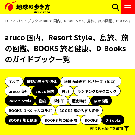
TOP
ガイドブック
aruco 国内、Resort Style、島旅、旅の図鑑、BOOK
aruco 国内、Resort Style、島旅、旅
の図鑑、BOOKS 旅と健康、D-Books
のガイドブック一覧
すべて
地球の歩き方 海外
地球の歩き方 Jシリーズ（国内）
aruco 海外
aruco 国内
Plat
ランキング&テクニック
Resort Style
島旅
御朱印
歴史時代
旅の図鑑
BOOKS スペシャルコラボ
BOOKS 旅の名言＆絶景
BOOKS 旅と健康
BOOKS 旅の読み物
BOOKS
D-Books
絞り込み条件を追加