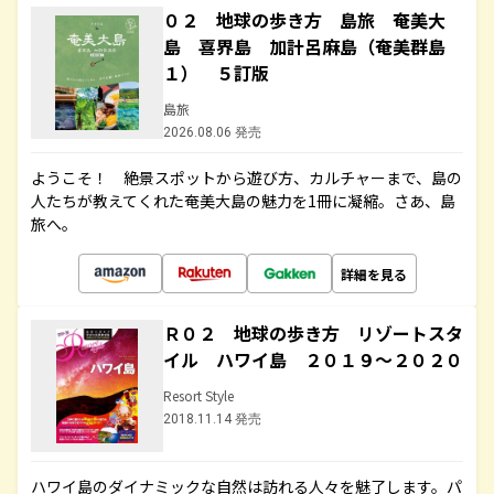
０２ 地球の歩き方 島旅 奄美大
島 喜界島 加計呂麻島（奄美群島
１） ５訂版
島旅
2026.08.06 発売
ようこそ！ 絶景スポットから遊び方、カルチャーまで、島の
人たちが教えてくれた奄美大島の魅力を1冊に凝縮。さあ、島
旅へ。
詳細を見る
Ｒ０２ 地球の歩き方 リゾートスタ
イル ハワイ島 ２０１９～２０２０
Resort Style
2018.11.14 発売
ハワイ島のダイナミックな自然は訪れる人々を魅了します。パ