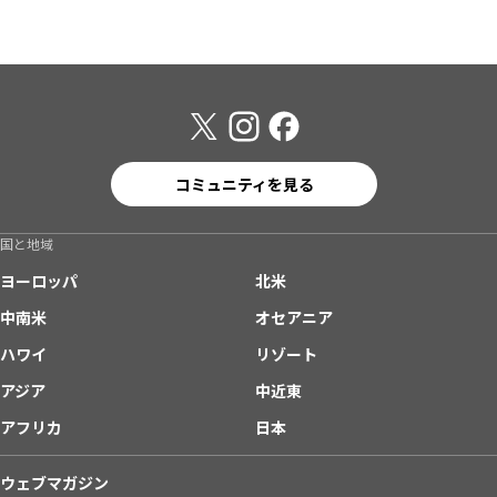
コミュニティを見る
国と地域
ヨーロッパ
北米
中南米
オセアニア
ハワイ
リゾート
アジア
中近東
アフリカ
日本
ウェブマガジン