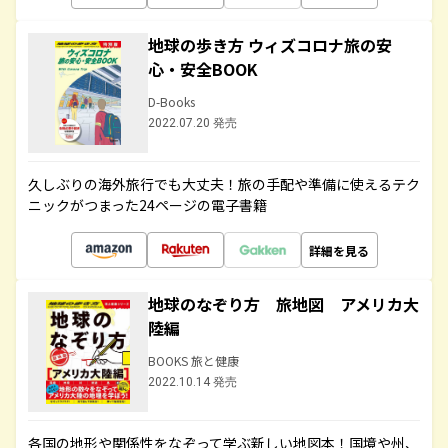
地球の歩き方 ウィズコロナ旅の安
心・安全BOOK
D-Books
2022.07.20 発売
久しぶりの海外旅行でも大丈夫！旅の手配や準備に使えるテク
ニックがつまった24ページの電子書籍
詳細を見る
地球のなぞり方 旅地図 アメリカ大
陸編
BOOKS 旅と健康
2022.10.14 発売
各国の地形や関係性をなぞって学ぶ新しい地図本！国境や州、