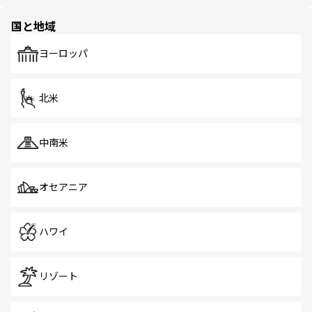
ほしい。
ほしい。
園や自然保護区など、自然が調和した近代的な景観と文化
の多様性あふれるカラフルな町は、どこを歩いても新しい
国と地域
発見がある。さらに、治安のよさや充実した公共交通機関
も、旅行者にとっては魅力的なポイント。グルメも豊富
で、ホーカーズは地元の風情を楽しめる外せないスポット
ヨーロッパ
だ。訪れる人を飽きさせないシンガポールで、多様な魅力
を体感しよう。 なお、新着のシンガポール情報は
コンテン
ツ一覧
を参照してほしい。
北米
中南米
オセアニア
ハワイ
リゾート