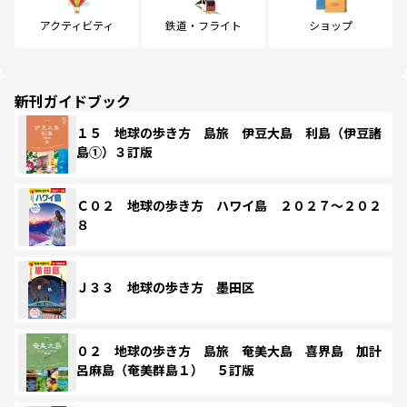
アクティビティ
鉄道・フライト
ショップ
新刊ガイドブック
１５ 地球の歩き方 島旅 伊豆大島 利島（伊豆諸
島①）３訂版
Ｃ０２ 地球の歩き方 ハワイ島 ２０２７～２０２
８
Ｊ３３ 地球の歩き方 墨田区
０２ 地球の歩き方 島旅 奄美大島 喜界島 加計
呂麻島（奄美群島１） ５訂版