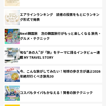
エアラインランキング 読者の投票をもとにランキン
グ形式で発表
Next韓国旅 次の韓国旅行がもっと楽しくなる 旅先・
グルメ・テクニック
旬な“あの人”が「旅」をテーマに語るインタビュー連
載 MY TRAVEL STORY
今、こんな旅がしてみたい！地球の歩き方が選ぶ2026
年絶対行くべき旅先30
コスパもタイパもかなえる！賢者の旅テクニック