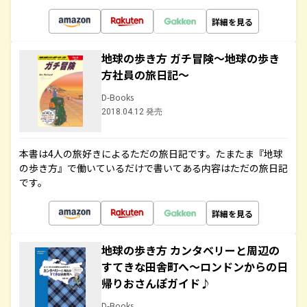
詳細を見る
地球の歩き方 ガチ冒険～地球の歩き
方社員の旅日記～
D-Books
2018.04.12 発売
本書は4人の旅好きによるただの旅日記です。たまたま『地球
の歩き方』で働いているだけで書いてある内容はただの旅日記
です。
詳細を見る
地球の歩き方 カンタベリーと周辺の
すてきな田舎町へ～ロンドンからの日
帰りおさんぽガイド♪
D-Books