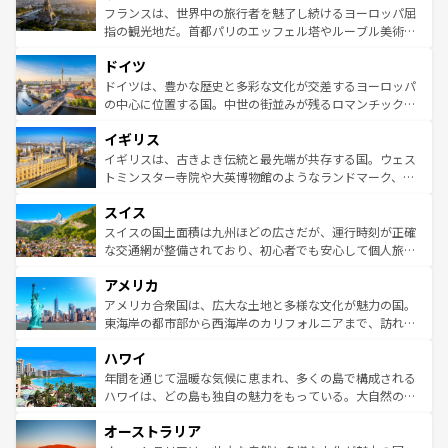
しい。
る。首都マドリードの洗練された雰囲気や、バルセロナの
フランスは、世界中の旅行者を魅了し続けるヨーロッパ屈
アートに溢れた街角から、地方では古代ローマ遺跡や中世
指の観光地だ。首都パリのエッフェル塔やルーブル美術館
の城塞都市、穏やかなビーチリゾートまで多彩な表情を見
といった象徴的なスポットから、田舎町の古風な美しさま
せる。地方によって風土や気候が異なるスペインはその個
ドイツ
で、幅広い魅力が詰まっている。華麗な宮殿、歴史的な大
性で訪れる人を魅了する。 なお、新着のスペイン情報は
コ
聖堂、美しいビーチ、そして豊かな自然が、訪れる者を心
ドイツは、豊かな歴史と多彩な文化が交差するヨーロッパ
ンテンツ一覧
を参照してほしい。
から魅了する。また、フランスは美食の国としても知ら
の中心に位置する国。中世の街並みが残るロマンチック街
れ、フランス料理はユネスコ無形文化遺産にも登録されて
道から、未来を先取りするようなモダンな都市まで多様な
イギリス
いる。シャンパンの発祥地であるランス、プロヴァンスの
顔を持つこの国は、どこを歩いても飽きることがない。ベ
香り高いラベンダー畑など、多彩な楽しみ方が可能だ。さ
ルリンの文化的活気、バイエルン州のアルプスの絶景、そ
イギリスは、古きよき伝統と最先端が共存する国。ウェス
らに、パリ以外の地域にも魅力が溢れており、どの街角に
してライン川沿いのワイン畑といった風景は必見。ビール
トミンスター寺院や大英博物館のようなランドマーク、歴
も豊かな歴史と文化が息づいている。パリ以外の個性あふ
とソーセージを味わいながら地元の人と過ごす楽しい時間
史ある大学都市、美しい丘陵地帯や牧歌的な風景など、エ
れる地方に足を運ぶとそれぞれで全く異なる文化を体験で
スイス
は、お酒好きな人にはぜひ体験してほしい。 なお、新着の
リアごとに異なる魅力がある。また、優雅なアフタヌーン
きるだろう。 なお、新着のフランス情報は
コンテンツ一覧
ドイツ情報は
コンテンツ一覧
を参照してほしい。
ティー、ビール好きにはたまらない英国パブ、サッカー観
スイスの国土面積は九州ほどの広さだが、運行時刻が正確
を参照してほしい。
戦など、本場だからこそできる体験も豊富。イギリスを旅
な交通網が整備されており、初心者でも安心して個人旅行
して楽しみつくそう。 なお、新着のイギリス情報は
コンテ
を楽しめる。日本同様に時刻表どおりの旅が可能だ。中世
アメリカ
ンツ一覧
を参照してほしい。
の建物がそのまま残る町や、スイスならではのユニークな
博物館もあり、アルプス観光だけでなく町歩きも満喫する
アメリカ合衆国は、広大な土地と多様な文化が魅力の国。
ことができる。国民の所得が高いため物価も高いが、旅行
東海岸の都市部から西海岸のカリフォルニアまで、訪れる
者向けの交通パス提供のサービスもあり、うまく活用すれ
場所ごとに異なる風景と体験が待っている。ニューヨーク
ハワイ
ば市内交通費無料で観光を楽しむこともできる。 なお、新
のような巨大都市は、観光、ショッピング、エンターテイ
着のスイス情報は
コンテンツ一覧
を参照してほしい。
ンメントが詰まった刺激的なスポットだ。一方、アメリカ
年間を通じて温暖な気候に恵まれ、多くの島で構成される
西部には大自然が広がり、グランドキャニオンやイエロー
ハワイは、どの島も独自の魅力をもっている。大自然の神
ストーン国立公園といった絶景が堪能できる。さらに、南
秘を感じたいなら、火山が生み出した壮大な景観を誇るハ
オーストラリア
部のニューオーリンズでは、音楽と美食が融合した独特の
ワイ島は見逃せない。また、定番の観光地といえばオアフ