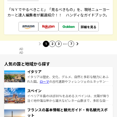
「ＮＹでやるべきこと」「見るべきもの」を、現地ニューヨー
カーと達人編集者が厳選紹介！！ ハンディなガイドブック。
詳細を見る
…
1
2
3
7
AD
AD
人気の国と地域から探す
イタリア
イタリアは歴史、文化、グルメ、自然と多彩な魅力にあふ
れた国。
ローマ
の古代遺跡やフィレンツェのルネッサンス
美術、ヴェネツィアの運河など、歴史あるスポットはもち
スペイン
ろん、トスカーナの美しい田園風景やアマルフィ海岸の絶
景など、自然景観も見逃せない。観光の合間には、本場の
イベリア半島のほぼ80％を占めるスペインは、太陽が降り
ピザやパスタなど、絶品のイタリア料理を堪能することも
注ぐ地中海沿岸から雄大なピレネー山脈まで、多彩な自然
できる。朝目覚めてから夜眠るまで、すべての瞬間を楽し
と文化が詰まったヨーロッパ屈指の旅行先だ。多様な地域
フランスの基本情報と観光ガイド・有名観光スポ
ませてくれるイタリアで、忘れられない旅をしてみよう！
文化が根付くこの国では、情熱的なフラメンコ、熱気あふ
なお、新着のイタリア情報は
コンテンツ一覧
を参照してほ
れる闘牛、そして美味しいタパスが生活の一部となってい
ット