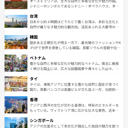
文化が魅力。旅行者はアメリカの各地域で異なる魅力を楽
島だが、静かな自然を求めるならマウイ島やカウアイ島が
オーストラリアは、壮大な自然と多様な文化が魅力の国。
しみながら、その多様性と豊かな歴史を感じることができ
おすすめ。エメラルドグリーンに輝く海をはじめ、豊かな
シドニーのシンボルであるシドニー・オペラハウス、オー
るだろう。車でのロードトリップや列車の旅も、アメリカ
文化や歴史が息づいている。「アロハスピリット」と呼ば
ストラリア東海岸北部に広がる大サンゴ礁地帯グレートバ
ならではの贅沢な旅のスタイルだ。 なお、新着のアメリカ
台湾
れるおもてなしの心で訪れる人々を迎えてくれるハワイの
リアリーフや大陸中央部にそびえるウルル（エアーズロッ
情報は
コンテンツ一覧
を参照してほしい。
人々、おいしいローカルフードやハワイアンミュージッ
ク）、タスマニアの美しい原生林やケアンズの熱帯雨林な
日本から約４時間ほどでたどり着く台湾は、多彩な文化と
ク、伝統的なフラダンスなど、すべてがハワイの魅力を彩
ど、見どころがたくさん。また、カフェやワイン、オージ
自然が織りなす魅力的な観光地。活気あふれる大都市の台
っている。訪れるたびに新しい発見と感動が待っているハ
ービーフなどの食文化も豊かで、美味しいものであふれて
北やノスタルジックな町並みが人気な九份（ジォウフェ
ワイを、存分に味わってほしい。 なお、新着のハワイ情報
韓国
いる。アクティビティも充実しており、サーフィンやダイ
ン）、静ひつな山岳地帯である台湾東部など、都市の喧騒
は
コンテンツ一覧
を参照してほしい。
ビング、ハイキングなど、アウトドア好きにはたまらな
と山間の静けさが共存しており、訪れる人に新しい発見と
歴史ある王朝文化が残る一方で、最先端のファッションやK
い。オーストラリアの多彩な魅力を存分に味わいつくそ
驚きをもたらしてくれる。また、奥深い台湾の食文化も魅
-POPで世界を席巻している韓国。首都ソウルの宮殿や伝統
う。 なお、新着のオーストラリア情報は
コンテンツ一覧
を
力で、夜市などの屋台グルメから高級料理、ヘルシーで美
家屋が並ぶエリアでは韓国の歴史と文化に浸ることがで
参照してほしい。
ベトナム
容にもいいと評判のスイーツなど、バラエティ豊かな料理
き、地方に足を延ばせば四季折々の自然美を楽しむことが
が味わえる。 なお、新着の台湾情報は
コンテンツ一覧
を参
できる。そして、キムチや焼肉、絶品のストリートフード
豊かな自然と多様な文化が魅力的なベトナム。南北に細長
照してほしい。
まで、さまざまな韓国料理が待っている。夜には、韓国な
く伸びる国土には、広大な田園風景や青々とした山々、世
らではのナイトライフも堪能できる。あたたかいホスピタ
界遺産に登録された壮大な自然景観が点在し、都市部では
タイ
リティに包まれながら、韓国の多彩な魅力を心ゆくまで味
急速な発展と共に伝統が息づく。ハノイの古い町並みやホ
わってみてほしい。 なお、新着の韓国情報は
コンテンツ一
ーチミン市のフランス統治時代の建物も、独特の雰囲気を
タイは、東南アジアに位置する豊かな自然と歴史が息づく
覧
を参照してほしい。
醸し出している。また、バラエティの豊かさとおいしさで
国だ。首都バンコクは高層ビルが立ち並ぶ一方、伝統的な
世界中の食通を魅了してやまないベトナム料理も魅力のひ
寺院や市場がいたるところに点在し、古きよき文化と現代
香港
とつ。フォーやバインミー、ベトナムコーヒーなどは、ぜ
の活気が交差している。北部ではチェンマイなどの山岳地
ひ現地で味わいたい。どの地域を訪れてもあたたかい人々
帯で自然と触れ合い、南部ではプーケットやクラビの美し
アジアと西洋の文化が交わる香港は、特有のエネルギーを
が旅行者を迎えてくれるので、きっと忘れられない旅にな
いビーチでリゾート気分を楽しむことができる。タイ料理
もっている。ヴィクトリア湾に広がる壮大な景色、近未来
るはずだ。 なお、新着のベトナム情報は
コンテンツ一覧
を
は世界的に有名で、屋台から高級レストランまで味覚を刺
的なアートスポット、そして歴史と現代が融合した町並
参照してほしい。
シンガポール
激する。気候は一年中温暖で、どの季節にも異なる楽しみ
み、どこを訪れても感動するはず。観光スポットが密集し
が待っている。親しみやすいタイの人々、仏教を中心とし
ており、効率よく見どころを回れるのも魅力。息をのむよ
アジアの交差点として多文化が融合した独自の魅力を放つ