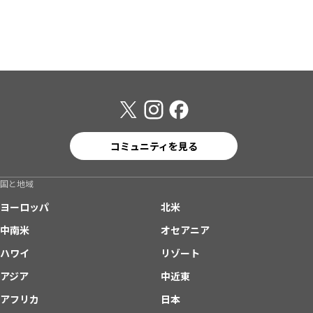
コミュニティを見る
国と地域
ヨーロッパ
北米
中南米
オセアニア
ハワイ
リゾート
アジア
中近東
アフリカ
日本