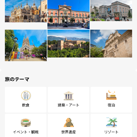
旅のテーマ
飲食
建築・アート
宿泊
イベント・観戦
世界遺産
リゾート