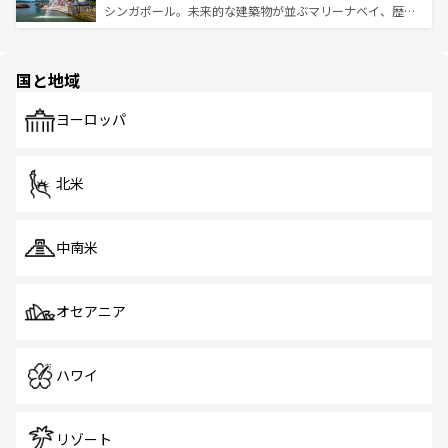
た文化、そして多様な観光資源が、訪れる旅人を魅了し続
うな絶景から文化的な体験まで、香港を存分に楽しみ尽く
シンガポール。未来的な建築物が並ぶマリーナベイ、歴史
ける。 なお、新着のタイ情報は
コンテンツ一覧
を参照して
そう。 なお、新着の香港情報は
コンテンツ一覧
を参照して
と伝統を感じられるエスニックタウン、多数の緑豊かな公
ほしい。
ほしい。
園や自然保護区など、自然が調和した近代的な景観と文化
の多様性あふれるカラフルな町は、どこを歩いても新しい
国と地域
発見がある。さらに、治安のよさや充実した公共交通機関
も、旅行者にとっては魅力的なポイント。グルメも豊富
で、ホーカーズは地元の風情を楽しめる外せないスポット
ヨーロッパ
だ。訪れる人を飽きさせないシンガポールで、多様な魅力
を体感しよう。 なお、新着のシンガポール情報は
コンテン
ツ一覧
を参照してほしい。
北米
中南米
オセアニア
ハワイ
リゾート