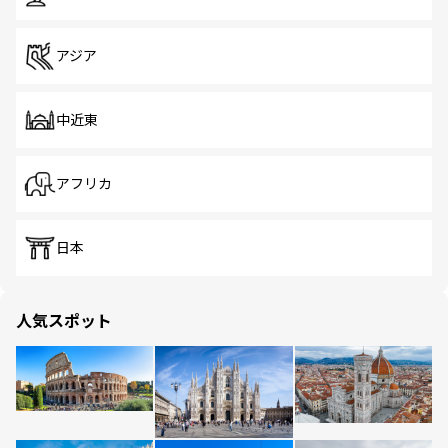
アジア
中近東
アフリカ
日本
人気スポット