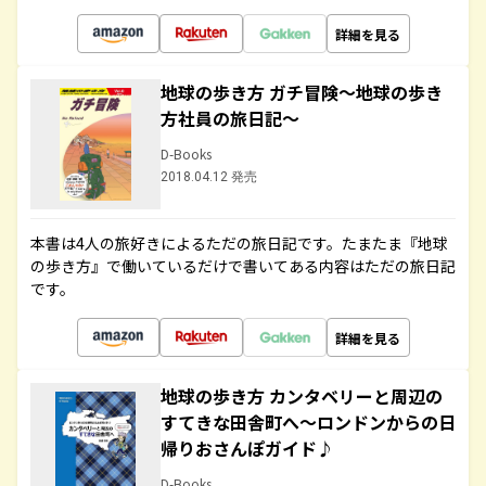
詳細を見る
地球の歩き方 ガチ冒険～地球の歩き
方社員の旅日記～
D-Books
2018.04.12 発売
本書は4人の旅好きによるただの旅日記です。たまたま『地球
の歩き方』で働いているだけで書いてある内容はただの旅日記
です。
詳細を見る
地球の歩き方 カンタベリーと周辺の
すてきな田舎町へ～ロンドンからの日
帰りおさんぽガイド♪
D-Books