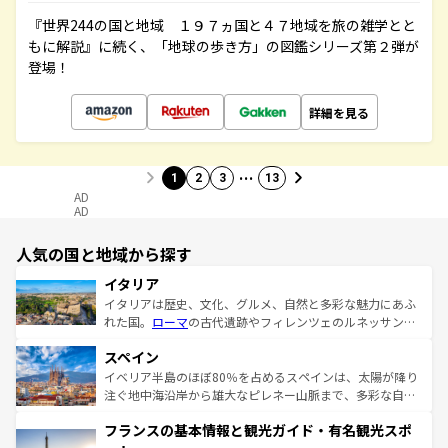
『世界244の国と地域 １９７ヵ国と４７地域を旅の雑学とと
もに解説』に続く、「地球の歩き方」の図鑑シリーズ第２弾が
登場！
詳細を見る
…
1
2
3
13
AD
AD
人気の国と地域から探す
イタリア
イタリアは歴史、文化、グルメ、自然と多彩な魅力にあふ
れた国。
ローマ
の古代遺跡やフィレンツェのルネッサンス
美術、ヴェネツィアの運河など、歴史あるスポットはもち
スペイン
ろん、トスカーナの美しい田園風景やアマルフィ海岸の絶
景など、自然景観も見逃せない。観光の合間には、本場の
イベリア半島のほぼ80％を占めるスペインは、太陽が降り
ピザやパスタなど、絶品のイタリア料理を堪能することも
注ぐ地中海沿岸から雄大なピレネー山脈まで、多彩な自然
できる。朝目覚めてから夜眠るまで、すべての瞬間を楽し
と文化が詰まったヨーロッパ屈指の旅行先だ。多様な地域
フランスの基本情報と観光ガイド・有名観光スポ
ませてくれるイタリアで、忘れられない旅をしてみよう！
文化が根付くこの国では、情熱的なフラメンコ、熱気あふ
なお、新着のイタリア情報は
コンテンツ一覧
を参照してほ