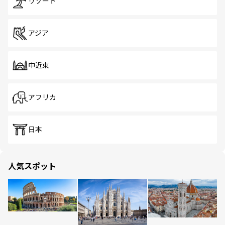
リゾート
アジア
中近東
アフリカ
日本
人気スポット