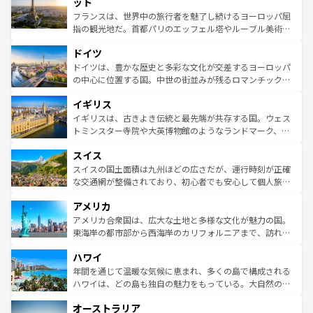
れる闘牛、そして美味しいタパスが生活の一部となってい
ット
しい。
る。首都マドリードの洗練された雰囲気や、バルセロナの
フランスは、世界中の旅行者を魅了し続けるヨーロッパ屈
アートに溢れた街角から、地方では古代ローマ遺跡や中世
指の観光地だ。首都パリのエッフェル塔やルーブル美術館
の城塞都市、穏やかなビーチリゾートまで多彩な表情を見
といった象徴的なスポットから、田舎町の古風な美しさま
せる。地方によって風土や気候が異なるスペインはその個
ドイツ
で、幅広い魅力が詰まっている。華麗な宮殿、歴史的な大
性で訪れる人を魅了する。 なお、新着のスペイン情報は
コ
聖堂、美しいビーチ、そして豊かな自然が、訪れる者を心
ドイツは、豊かな歴史と多彩な文化が交差するヨーロッパ
ンテンツ一覧
を参照してほしい。
から魅了する。また、フランスは美食の国としても知ら
の中心に位置する国。中世の街並みが残るロマンチック街
れ、フランス料理はユネスコ無形文化遺産にも登録されて
道から、未来を先取りするようなモダンな都市まで多様な
イギリス
いる。シャンパンの発祥地であるランス、プロヴァンスの
顔を持つこの国は、どこを歩いても飽きることがない。ベ
香り高いラベンダー畑など、多彩な楽しみ方が可能だ。さ
ルリンの文化的活気、バイエルン州のアルプスの絶景、そ
イギリスは、古きよき伝統と最先端が共存する国。ウェス
らに、パリ以外の地域にも魅力が溢れており、どの街角に
してライン川沿いのワイン畑といった風景は必見。ビール
トミンスター寺院や大英博物館のようなランドマーク、歴
も豊かな歴史と文化が息づいている。パリ以外の個性あふ
とソーセージを味わいながら地元の人と過ごす楽しい時間
史ある大学都市、美しい丘陵地帯や牧歌的な風景など、エ
れる地方に足を運ぶとそれぞれで全く異なる文化を体験で
スイス
は、お酒好きな人にはぜひ体験してほしい。 なお、新着の
リアごとに異なる魅力がある。また、優雅なアフタヌーン
きるだろう。 なお、新着のフランス情報は
コンテンツ一覧
ドイツ情報は
コンテンツ一覧
を参照してほしい。
ティー、ビール好きにはたまらない英国パブ、サッカー観
スイスの国土面積は九州ほどの広さだが、運行時刻が正確
を参照してほしい。
戦など、本場だからこそできる体験も豊富。イギリスを旅
な交通網が整備されており、初心者でも安心して個人旅行
して楽しみつくそう。 なお、新着のイギリス情報は
コンテ
を楽しめる。日本同様に時刻表どおりの旅が可能だ。中世
アメリカ
ンツ一覧
を参照してほしい。
の建物がそのまま残る町や、スイスならではのユニークな
博物館もあり、アルプス観光だけでなく町歩きも満喫する
アメリカ合衆国は、広大な土地と多様な文化が魅力の国。
ことができる。国民の所得が高いため物価も高いが、旅行
東海岸の都市部から西海岸のカリフォルニアまで、訪れる
者向けの交通パス提供のサービスもあり、うまく活用すれ
場所ごとに異なる風景と体験が待っている。ニューヨーク
ハワイ
ば市内交通費無料で観光を楽しむこともできる。 なお、新
のような巨大都市は、観光、ショッピング、エンターテイ
着のスイス情報は
コンテンツ一覧
を参照してほしい。
ンメントが詰まった刺激的なスポットだ。一方、アメリカ
年間を通じて温暖な気候に恵まれ、多くの島で構成される
西部には大自然が広がり、グランドキャニオンやイエロー
ハワイは、どの島も独自の魅力をもっている。大自然の神
ストーン国立公園といった絶景が堪能できる。さらに、南
秘を感じたいなら、火山が生み出した壮大な景観を誇るハ
オーストラリア
部のニューオーリンズでは、音楽と美食が融合した独特の
ワイ島は見逃せない。また、定番の観光地といえばオアフ