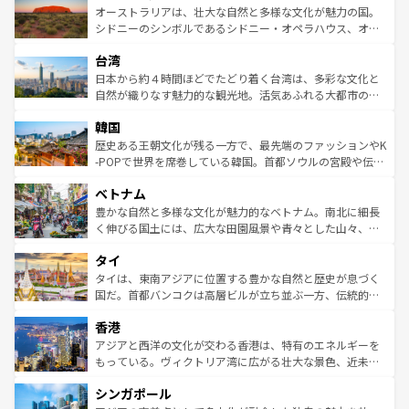
文化が魅力。旅行者はアメリカの各地域で異なる魅力を楽
島だが、静かな自然を求めるならマウイ島やカウアイ島が
オーストラリアは、壮大な自然と多様な文化が魅力の国。
しみながら、その多様性と豊かな歴史を感じることができ
おすすめ。エメラルドグリーンに輝く海をはじめ、豊かな
シドニーのシンボルであるシドニー・オペラハウス、オー
るだろう。車でのロードトリップや列車の旅も、アメリカ
文化や歴史が息づいている。「アロハスピリット」と呼ば
ストラリア東海岸北部に広がる大サンゴ礁地帯グレートバ
ならではの贅沢な旅のスタイルだ。 なお、新着のアメリカ
台湾
れるおもてなしの心で訪れる人々を迎えてくれるハワイの
リアリーフや大陸中央部にそびえるウルル（エアーズロッ
情報は
コンテンツ一覧
を参照してほしい。
人々、おいしいローカルフードやハワイアンミュージッ
ク）、タスマニアの美しい原生林やケアンズの熱帯雨林な
日本から約４時間ほどでたどり着く台湾は、多彩な文化と
ク、伝統的なフラダンスなど、すべてがハワイの魅力を彩
ど、見どころがたくさん。また、カフェやワイン、オージ
自然が織りなす魅力的な観光地。活気あふれる大都市の台
っている。訪れるたびに新しい発見と感動が待っているハ
ービーフなどの食文化も豊かで、美味しいものであふれて
北やノスタルジックな町並みが人気な九份（ジォウフェ
ワイを、存分に味わってほしい。 なお、新着のハワイ情報
韓国
いる。アクティビティも充実しており、サーフィンやダイ
ン）、静ひつな山岳地帯である台湾東部など、都市の喧騒
は
コンテンツ一覧
を参照してほしい。
ビング、ハイキングなど、アウトドア好きにはたまらな
と山間の静けさが共存しており、訪れる人に新しい発見と
歴史ある王朝文化が残る一方で、最先端のファッションやK
い。オーストラリアの多彩な魅力を存分に味わいつくそ
驚きをもたらしてくれる。また、奥深い台湾の食文化も魅
-POPで世界を席巻している韓国。首都ソウルの宮殿や伝統
う。 なお、新着のオーストラリア情報は
コンテンツ一覧
を
力で、夜市などの屋台グルメから高級料理、ヘルシーで美
家屋が並ぶエリアでは韓国の歴史と文化に浸ることがで
参照してほしい。
ベトナム
容にもいいと評判のスイーツなど、バラエティ豊かな料理
き、地方に足を延ばせば四季折々の自然美を楽しむことが
が味わえる。 なお、新着の台湾情報は
コンテンツ一覧
を参
できる。そして、キムチや焼肉、絶品のストリートフード
豊かな自然と多様な文化が魅力的なベトナム。南北に細長
照してほしい。
まで、さまざまな韓国料理が待っている。夜には、韓国な
く伸びる国土には、広大な田園風景や青々とした山々、世
らではのナイトライフも堪能できる。あたたかいホスピタ
界遺産に登録された壮大な自然景観が点在し、都市部では
タイ
リティに包まれながら、韓国の多彩な魅力を心ゆくまで味
急速な発展と共に伝統が息づく。ハノイの古い町並みやホ
わってみてほしい。 なお、新着の韓国情報は
コンテンツ一
ーチミン市のフランス統治時代の建物も、独特の雰囲気を
タイは、東南アジアに位置する豊かな自然と歴史が息づく
覧
を参照してほしい。
醸し出している。また、バラエティの豊かさとおいしさで
国だ。首都バンコクは高層ビルが立ち並ぶ一方、伝統的な
世界中の食通を魅了してやまないベトナム料理も魅力のひ
寺院や市場がいたるところに点在し、古きよき文化と現代
香港
とつ。フォーやバインミー、ベトナムコーヒーなどは、ぜ
の活気が交差している。北部ではチェンマイなどの山岳地
ひ現地で味わいたい。どの地域を訪れてもあたたかい人々
帯で自然と触れ合い、南部ではプーケットやクラビの美し
アジアと西洋の文化が交わる香港は、特有のエネルギーを
が旅行者を迎えてくれるので、きっと忘れられない旅にな
いビーチでリゾート気分を楽しむことができる。タイ料理
もっている。ヴィクトリア湾に広がる壮大な景色、近未来
るはずだ。 なお、新着のベトナム情報は
コンテンツ一覧
を
は世界的に有名で、屋台から高級レストランまで味覚を刺
的なアートスポット、そして歴史と現代が融合した町並
参照してほしい。
シンガポール
激する。気候は一年中温暖で、どの季節にも異なる楽しみ
み、どこを訪れても感動するはず。観光スポットが密集し