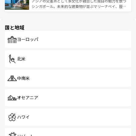
が待っている。親しみやすいタイの人々、仏教を中心とし
ており、効率よく見どころを回れるのも魅力。息をのむよ
アジアの交差点として多文化が融合した独自の魅力を放つ
た文化、そして多様な観光資源が、訪れる旅人を魅了し続
うな絶景から文化的な体験まで、香港を存分に楽しみ尽く
シンガポール。未来的な建築物が並ぶマリーナベイ、歴史
ける。 なお、新着のタイ情報は
コンテンツ一覧
を参照して
そう。 なお、新着の香港情報は
コンテンツ一覧
を参照して
と伝統を感じられるエスニックタウン、多数の緑豊かな公
ほしい。
ほしい。
園や自然保護区など、自然が調和した近代的な景観と文化
の多様性あふれるカラフルな町は、どこを歩いても新しい
国と地域
発見がある。さらに、治安のよさや充実した公共交通機関
も、旅行者にとっては魅力的なポイント。グルメも豊富
で、ホーカーズは地元の風情を楽しめる外せないスポット
ヨーロッパ
だ。訪れる人を飽きさせないシンガポールで、多様な魅力
を体感しよう。 なお、新着のシンガポール情報は
コンテン
ツ一覧
を参照してほしい。
北米
中南米
オセアニア
ハワイ