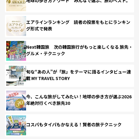
地球の歩き方アワード みんなで選ぶ、旅のベスト。
エアラインランキング 読者の投票をもとにランキン
グ形式で発表
Next韓国旅 次の韓国旅行がもっと楽しくなる 旅先・
グルメ・テクニック
旬な“あの人”が「旅」をテーマに語るインタビュー連
載 MY TRAVEL STORY
今、こんな旅がしてみたい！地球の歩き方が選ぶ2026
年絶対行くべき旅先30
コスパもタイパもかなえる！賢者の旅テクニック