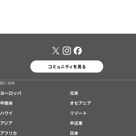
コミュニティを見る
国と地域
ヨーロッパ
北米
中南米
オセアニア
ハワイ
リゾート
アジア
中近東
アフリカ
日本