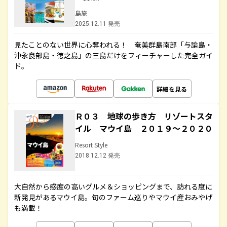
島旅
2025.12.11 発売
見たことのない世界に心奪われる！ 奄美群島南部「与論島・
沖永良部島・徳之島」の三島だけをフィーチャーした完全ガイ
ド。
詳細を見る
Ｒ０３ 地球の歩き方 リゾートスタ
イル マウイ島 ２０１９～２０２０
Resort Style
2018.12.12 発売
大自然から感度の高いグルメ＆ショッピングまで、訪れる度に
新発見があるマウイ島。旬のファーム巡りやマウイ産おみやげ
も満載！