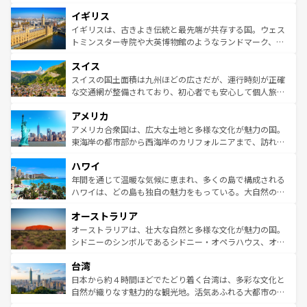
ンテンツ一覧
を参照してほしい。
れ、フランス料理はユネスコ無形文化遺産にも登録されて
道から、未来を先取りするようなモダンな都市まで多様な
イギリス
いる。シャンパンの発祥地であるランス、プロヴァンスの
顔を持つこの国は、どこを歩いても飽きることがない。ベ
香り高いラベンダー畑など、多彩な楽しみ方が可能だ。さ
ルリンの文化的活気、バイエルン州のアルプスの絶景、そ
イギリスは、古きよき伝統と最先端が共存する国。ウェス
らに、パリ以外の地域にも魅力が溢れており、どの街角に
してライン川沿いのワイン畑といった風景は必見。ビール
トミンスター寺院や大英博物館のようなランドマーク、歴
も豊かな歴史と文化が息づいている。パリ以外の個性あふ
とソーセージを味わいながら地元の人と過ごす楽しい時間
史ある大学都市、美しい丘陵地帯や牧歌的な風景など、エ
れる地方に足を運ぶとそれぞれで全く異なる文化を体験で
スイス
は、お酒好きな人にはぜひ体験してほしい。 なお、新着の
リアごとに異なる魅力がある。また、優雅なアフタヌーン
きるだろう。 なお、新着のフランス情報は
コンテンツ一覧
ドイツ情報は
コンテンツ一覧
を参照してほしい。
ティー、ビール好きにはたまらない英国パブ、サッカー観
スイスの国土面積は九州ほどの広さだが、運行時刻が正確
を参照してほしい。
戦など、本場だからこそできる体験も豊富。イギリスを旅
な交通網が整備されており、初心者でも安心して個人旅行
して楽しみつくそう。 なお、新着のイギリス情報は
コンテ
を楽しめる。日本同様に時刻表どおりの旅が可能だ。中世
アメリカ
ンツ一覧
を参照してほしい。
の建物がそのまま残る町や、スイスならではのユニークな
博物館もあり、アルプス観光だけでなく町歩きも満喫する
アメリカ合衆国は、広大な土地と多様な文化が魅力の国。
ことができる。国民の所得が高いため物価も高いが、旅行
東海岸の都市部から西海岸のカリフォルニアまで、訪れる
者向けの交通パス提供のサービスもあり、うまく活用すれ
場所ごとに異なる風景と体験が待っている。ニューヨーク
ハワイ
ば市内交通費無料で観光を楽しむこともできる。 なお、新
のような巨大都市は、観光、ショッピング、エンターテイ
着のスイス情報は
コンテンツ一覧
を参照してほしい。
ンメントが詰まった刺激的なスポットだ。一方、アメリカ
年間を通じて温暖な気候に恵まれ、多くの島で構成される
西部には大自然が広がり、グランドキャニオンやイエロー
ハワイは、どの島も独自の魅力をもっている。大自然の神
ストーン国立公園といった絶景が堪能できる。さらに、南
秘を感じたいなら、火山が生み出した壮大な景観を誇るハ
オーストラリア
部のニューオーリンズでは、音楽と美食が融合した独特の
ワイ島は見逃せない。また、定番の観光地といえばオアフ
文化が魅力。旅行者はアメリカの各地域で異なる魅力を楽
島だが、静かな自然を求めるならマウイ島やカウアイ島が
オーストラリアは、壮大な自然と多様な文化が魅力の国。
しみながら、その多様性と豊かな歴史を感じることができ
おすすめ。エメラルドグリーンに輝く海をはじめ、豊かな
シドニーのシンボルであるシドニー・オペラハウス、オー
るだろう。車でのロードトリップや列車の旅も、アメリカ
文化や歴史が息づいている。「アロハスピリット」と呼ば
ストラリア東海岸北部に広がる大サンゴ礁地帯グレートバ
ならではの贅沢な旅のスタイルだ。 なお、新着のアメリカ
台湾
れるおもてなしの心で訪れる人々を迎えてくれるハワイの
リアリーフや大陸中央部にそびえるウルル（エアーズロッ
情報は
コンテンツ一覧
を参照してほしい。
人々、おいしいローカルフードやハワイアンミュージッ
ク）、タスマニアの美しい原生林やケアンズの熱帯雨林な
日本から約４時間ほどでたどり着く台湾は、多彩な文化と
ク、伝統的なフラダンスなど、すべてがハワイの魅力を彩
ど、見どころがたくさん。また、カフェやワイン、オージ
自然が織りなす魅力的な観光地。活気あふれる大都市の台
っている。訪れるたびに新しい発見と感動が待っているハ
ービーフなどの食文化も豊かで、美味しいものであふれて
北やノスタルジックな町並みが人気な九份（ジォウフェ