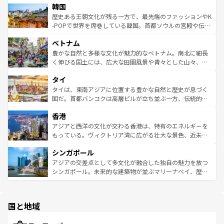
ワイを、存分に味わってほしい。 なお、新着のハワイ情報
韓国
いる。アクティビティも充実しており、サーフィンやダイ
ン）、静ひつな山岳地帯である台湾東部など、都市の喧騒
は
コンテンツ一覧
を参照してほしい。
ビング、ハイキングなど、アウトドア好きにはたまらな
と山間の静けさが共存しており、訪れる人に新しい発見と
歴史ある王朝文化が残る一方で、最先端のファッションやK
い。オーストラリアの多彩な魅力を存分に味わいつくそ
驚きをもたらしてくれる。また、奥深い台湾の食文化も魅
-POPで世界を席巻している韓国。首都ソウルの宮殿や伝統
う。 なお、新着のオーストラリア情報は
コンテンツ一覧
を
力で、夜市などの屋台グルメから高級料理、ヘルシーで美
家屋が並ぶエリアでは韓国の歴史と文化に浸ることがで
参照してほしい。
ベトナム
容にもいいと評判のスイーツなど、バラエティ豊かな料理
き、地方に足を延ばせば四季折々の自然美を楽しむことが
が味わえる。 なお、新着の台湾情報は
コンテンツ一覧
を参
できる。そして、キムチや焼肉、絶品のストリートフード
豊かな自然と多様な文化が魅力的なベトナム。南北に細長
照してほしい。
まで、さまざまな韓国料理が待っている。夜には、韓国な
く伸びる国土には、広大な田園風景や青々とした山々、世
らではのナイトライフも堪能できる。あたたかいホスピタ
界遺産に登録された壮大な自然景観が点在し、都市部では
タイ
リティに包まれながら、韓国の多彩な魅力を心ゆくまで味
急速な発展と共に伝統が息づく。ハノイの古い町並みやホ
わってみてほしい。 なお、新着の韓国情報は
コンテンツ一
ーチミン市のフランス統治時代の建物も、独特の雰囲気を
タイは、東南アジアに位置する豊かな自然と歴史が息づく
覧
を参照してほしい。
醸し出している。また、バラエティの豊かさとおいしさで
国だ。首都バンコクは高層ビルが立ち並ぶ一方、伝統的な
世界中の食通を魅了してやまないベトナム料理も魅力のひ
寺院や市場がいたるところに点在し、古きよき文化と現代
香港
とつ。フォーやバインミー、ベトナムコーヒーなどは、ぜ
の活気が交差している。北部ではチェンマイなどの山岳地
ひ現地で味わいたい。どの地域を訪れてもあたたかい人々
帯で自然と触れ合い、南部ではプーケットやクラビの美し
アジアと西洋の文化が交わる香港は、特有のエネルギーを
が旅行者を迎えてくれるので、きっと忘れられない旅にな
いビーチでリゾート気分を楽しむことができる。タイ料理
もっている。ヴィクトリア湾に広がる壮大な景色、近未来
るはずだ。 なお、新着のベトナム情報は
コンテンツ一覧
を
は世界的に有名で、屋台から高級レストランまで味覚を刺
的なアートスポット、そして歴史と現代が融合した町並
参照してほしい。
シンガポール
激する。気候は一年中温暖で、どの季節にも異なる楽しみ
み、どこを訪れても感動するはず。観光スポットが密集し
が待っている。親しみやすいタイの人々、仏教を中心とし
ており、効率よく見どころを回れるのも魅力。息をのむよ
アジアの交差点として多文化が融合した独自の魅力を放つ
た文化、そして多様な観光資源が、訪れる旅人を魅了し続
うな絶景から文化的な体験まで、香港を存分に楽しみ尽く
シンガポール。未来的な建築物が並ぶマリーナベイ、歴史
ける。 なお、新着のタイ情報は
コンテンツ一覧
を参照して
そう。 なお、新着の香港情報は
コンテンツ一覧
を参照して
と伝統を感じられるエスニックタウン、多数の緑豊かな公
ほしい。
ほしい。
園や自然保護区など、自然が調和した近代的な景観と文化
の多様性あふれるカラフルな町は、どこを歩いても新しい
国と地域
発見がある。さらに、治安のよさや充実した公共交通機関
も、旅行者にとっては魅力的なポイント。グルメも豊富