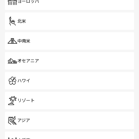
で、ホーカーズは地元の風情を楽しめる外せないスポット
ヨーロッパ
だ。訪れる人を飽きさせないシンガポールで、多様な魅力
を体感しよう。 なお、新着のシンガポール情報は
コンテン
ツ一覧
を参照してほしい。
北米
中南米
オセアニア
ハワイ
リゾート
アジア