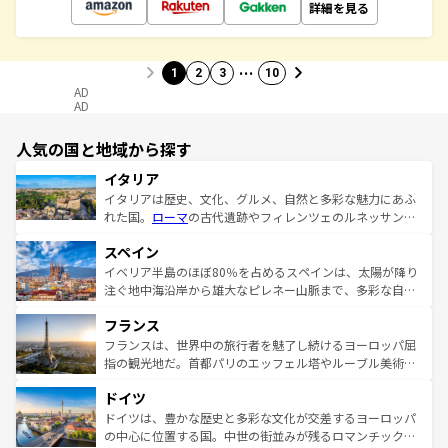
詳細を見る
…
1
2
3
10
AD
AD
人気の国と地域から探す
イタリア
イタリアは歴史、文化、グルメ、自然と多彩な魅力にあふ
れた国。
ローマ
の古代遺跡やフィレンツェのルネッサンス
美術、ヴェネツィアの運河など、歴史あるスポットはもち
スペイン
ろん、トスカーナの美しい田園風景やアマルフィ海岸の絶
景など、自然景観も見逃せない。観光の合間には、本場の
イベリア半島のほぼ80％を占めるスペインは、太陽が降り
ピザやパスタなど、絶品のイタリア料理を堪能することも
注ぐ地中海沿岸から雄大なピレネー山脈まで、多彩な自然
できる。朝目覚めてから夜眠るまで、すべての瞬間を楽し
と文化が詰まったヨーロッパ屈指の旅行先だ。多様な地域
フランス
ませてくれるイタリアで、忘れられない旅をしてみよう！
文化が根付くこの国では、情熱的なフラメンコ、熱気あふ
なお、新着のイタリア情報は
コンテンツ一覧
を参照してほ
れる闘牛、そして美味しいタパスが生活の一部となってい
フランスは、世界中の旅行者を魅了し続けるヨーロッパ屈
しい。
る。首都マドリードの洗練された雰囲気や、バルセロナの
指の観光地だ。首都パリのエッフェル塔やルーブル美術館
アートに溢れた街角から、地方では古代ローマ遺跡や中世
といった象徴的なスポットから、田舎町の古風な美しさま
ドイツ
の城塞都市、穏やかなビーチリゾートまで多彩な表情を見
で、幅広い魅力が詰まっている。華麗な宮殿、歴史的な大
せる。地方によって風土や気候が異なるスペインはその個
聖堂、美しいビーチ、そして豊かな自然が、訪れる者を心
ドイツは、豊かな歴史と多彩な文化が交差するヨーロッパ
性で訪れる人を魅了する。 なお、新着のスペイン情報は
コ
から魅了する。また、フランスは美食の国としても知ら
の中心に位置する国。中世の街並みが残るロマンチック街