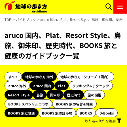
TOP
ガイドブック
aruco 国内、Plat、Resort Style、島旅、御朱印
aruco 国内、Plat、Resort Style、島
旅、御朱印、歴史時代、BOOKS 旅と
健康のガイドブック一覧
すべて
地球の歩き方 海外
地球の歩き方 Jシリーズ（国内）
aruco 海外
aruco 国内
Plat
ランキング&テクニック
Resort Style
島旅
御朱印
歴史時代
旅の図鑑
BOOKS スペシャルコラボ
BOOKS 旅の名言＆絶景
BOOKS 旅と健康
BOOKS 旅の読み物
BOOKS
D-Books
絞り込み条件を追加