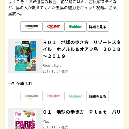
ようこそ！世界遺産の教会、絶品島ごはん、古民家ステイな
ど、島の人が教えてくれた五島の魅力をギュッと凝縮。さあ、
島旅へ。
詳細を見る
Ｒ０１ 地球の歩き方 リゾートスタ
イル ホノルル＆オアフ島 ２０１８
～２０１９
Resort Style
2017.10.04 発売
当社在庫切れ
詳細を見る
０１ 地球の歩き方 Ｐｌａｔ パリ
Plat
2018.11.07 発売