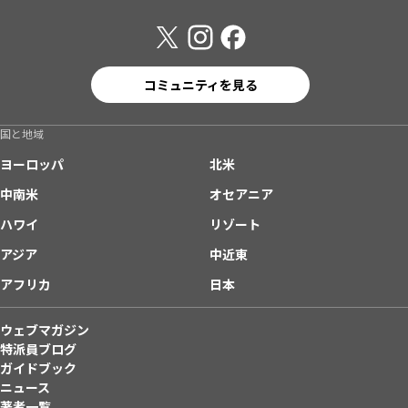
コミュニティを見る
国と地域
ヨーロッパ
北米
中南米
オセアニア
ハワイ
リゾート
アジア
中近東
アフリカ
日本
ウェブマガジン
特派員ブログ
ガイドブック
ニュース
著者一覧