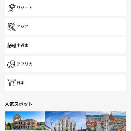
リゾート
アジア
中近東
アフリカ
日本
人気スポット