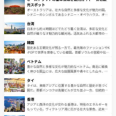
文化が魅力。旅行者はアメリカの各地域で異なる魅力を楽
島だが、静かな自然を求めるならマウイ島やカウアイ島が
光スポット
しみながら、その多様性と豊かな歴史を感じることができ
おすすめ。エメラルドグリーンに輝く海をはじめ、豊かな
オーストラリアは、壮大な自然と多様な文化が魅力の国。
るだろう。車でのロードトリップや列車の旅も、アメリカ
文化や歴史が息づいている。「アロハスピリット」と呼ば
シドニーのシンボルであるシドニー・オペラハウス、オー
ならではの贅沢な旅のスタイルだ。 なお、新着のアメリカ
れるおもてなしの心で訪れる人々を迎えてくれるハワイの
ストラリア東海岸北部に広がる大サンゴ礁地帯グレートバ
情報は
コンテンツ一覧
を参照してほしい。
人々、おいしいローカルフードやハワイアンミュージッ
台湾
リアリーフや大陸中央部にそびえるウルル（エアーズロッ
ク、伝統的なフラダンスなど、すべてがハワイの魅力を彩
ク）、タスマニアの美しい原生林やケアンズの熱帯雨林な
日本から約４時間ほどでたどり着く台湾は、多彩な文化と
っている。訪れるたびに新しい発見と感動が待っているハ
ど、見どころがたくさん。また、カフェやワイン、オージ
自然が織りなす魅力的な観光地。活気あふれる大都市の台
ワイを、存分に味わってほしい。 なお、新着のハワイ情報
ービーフなどの食文化も豊かで、美味しいものであふれて
北やノスタルジックな町並みが人気な九份（ジォウフェ
は
コンテンツ一覧
を参照してほしい。
韓国
いる。アクティビティも充実しており、サーフィンやダイ
ン）、静ひつな山岳地帯である台湾東部など、都市の喧騒
ビング、ハイキングなど、アウトドア好きにはたまらな
と山間の静けさが共存しており、訪れる人に新しい発見と
歴史ある王朝文化が残る一方で、最先端のファッションやK
い。オーストラリアの多彩な魅力を存分に味わいつくそ
驚きをもたらしてくれる。また、奥深い台湾の食文化も魅
-POPで世界を席巻している韓国。首都ソウルの宮殿や伝統
う。 なお、新着のオーストラリア情報は
コンテンツ一覧
を
力で、夜市などの屋台グルメから高級料理、ヘルシーで美
家屋が並ぶエリアでは韓国の歴史と文化に浸ることがで
参照してほしい。
ベトナム
容にもいいと評判のスイーツなど、バラエティ豊かな料理
き、地方に足を延ばせば四季折々の自然美を楽しむことが
が味わえる。 なお、新着の台湾情報は
コンテンツ一覧
を参
できる。そして、キムチや焼肉、絶品のストリートフード
豊かな自然と多様な文化が魅力的なベトナム。南北に細長
照してほしい。
まで、さまざまな韓国料理が待っている。夜には、韓国な
く伸びる国土には、広大な田園風景や青々とした山々、世
らではのナイトライフも堪能できる。あたたかいホスピタ
界遺産に登録された壮大な自然景観が点在し、都市部では
タイ
リティに包まれながら、韓国の多彩な魅力を心ゆくまで味
急速な発展と共に伝統が息づく。ハノイの古い町並みやホ
わってみてほしい。 なお、新着の韓国情報は
コンテンツ一
ーチミン市のフランス統治時代の建物も、独特の雰囲気を
タイは、東南アジアに位置する豊かな自然と歴史が息づく
覧
を参照してほしい。
醸し出している。また、バラエティの豊かさとおいしさで
国だ。首都バンコクは高層ビルが立ち並ぶ一方、伝統的な
世界中の食通を魅了してやまないベトナム料理も魅力のひ
寺院や市場がいたるところに点在し、古きよき文化と現代
香港
とつ。フォーやバインミー、ベトナムコーヒーなどは、ぜ
の活気が交差している。北部ではチェンマイなどの山岳地
ひ現地で味わいたい。どの地域を訪れてもあたたかい人々
帯で自然と触れ合い、南部ではプーケットやクラビの美し
アジアと西洋の文化が交わる香港は、特有のエネルギーを
が旅行者を迎えてくれるので、きっと忘れられない旅にな
いビーチでリゾート気分を楽しむことができる。タイ料理
もっている。ヴィクトリア湾に広がる壮大な景色、近未来
るはずだ。 なお、新着のベトナム情報は
コンテンツ一覧
を
は世界的に有名で、屋台から高級レストランまで味覚を刺
的なアートスポット、そして歴史と現代が融合した町並