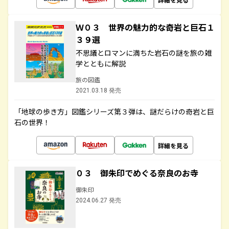
Ｗ０３ 世界の魅力的な奇岩と巨石１
３９選
不思議とロマンに満ちた岩石の謎を旅の雑
学とともに解説
旅の図鑑
2021.03.18 発売
「地球の歩き方」図鑑シリーズ第３弾は、謎だらけの奇岩と巨
石の世界！
詳細を見る
０３ 御朱印でめぐる奈良のお寺
御朱印
2024.06.27 発売