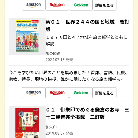
詳細を見る
Ｗ０１ 世界２４４の国と地域 改訂
版
１９７ヵ国と４７地域を旅の雑学とともに
解説
旅の図鑑
2024.07.18 発売
今こそ学びたい世界のことを集めました！首都、言語、民族、
宗教、特長、現地の挨拶、誰かに話したくなる旅の雑学も。
詳細を見る
０１ 御朱印でめぐる鎌倉のお寺 三
十三観音完全掲載 三訂版
御朱印
2019.08.07 発売