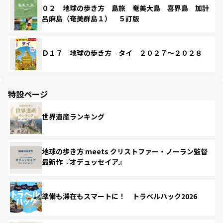
０２ 地球の歩き方 島旅 奄美大島 喜界島 加計
呂麻島（奄美群島１） ５訂版
Ｄ１７ 地球の歩き方 タイ ２０２７～２０２８
特設ページ
世界遺産ランキング
地球の歩き方 meets クリストファー・ノーラン監督
最新作『オデュッセイア』
準備も滞在もスマートに！ トラベルハック2026