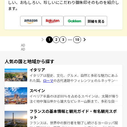
しい、おもしろい、珍しいにこだわり御朱印そのものを紹介し
ます。
詳細を見る
…
1
2
3
10
AD
AD
人気の国と地域から探す
イタリア
イタリアは歴史、文化、グルメ、自然と多彩な魅力にあふ
れた国。
ローマ
の古代遺跡やフィレンツェのルネッサンス
美術、ヴェネツィアの運河など、歴史あるスポットはもち
スペイン
ろん、トスカーナの美しい田園風景やアマルフィ海岸の絶
景など、自然景観も見逃せない。観光の合間には、本場の
イベリア半島のほぼ80％を占めるスペインは、太陽が降り
ピザやパスタなど、絶品のイタリア料理を堪能することも
注ぐ地中海沿岸から雄大なピレネー山脈まで、多彩な自然
できる。朝目覚めてから夜眠るまで、すべての瞬間を楽し
と文化が詰まったヨーロッパ屈指の旅行先だ。多様な地域
フランスの基本情報と観光ガイド・有名観光スポ
ませてくれるイタリアで、忘れられない旅をしてみよう！
文化が根付くこの国では、情熱的なフラメンコ、熱気あふ
なお、新着のイタリア情報は
コンテンツ一覧
を参照してほ
れる闘牛、そして美味しいタパスが生活の一部となってい
ット
しい。
る。首都マドリードの洗練された雰囲気や、バルセロナの
フランスは、世界中の旅行者を魅了し続けるヨーロッパ屈
アートに溢れた街角から、地方では古代ローマ遺跡や中世