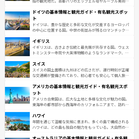
指の観光地だ。首都パリのエッフェル塔やルーブル美術館
の城塞都市、穏やかなビーチリゾートまで多彩な表情を見
といった象徴的なスポットから、田舎町の古風な美しさま
せる。地方によって風土や気候が異なるスペインはその個
ドイツの基本情報と観光ガイド・有名観光スポッ
で、幅広い魅力が詰まっている。華麗な宮殿、歴史的な大
性で訪れる人を魅了する。 なお、新着のスペイン情報は
コ
聖堂、美しいビーチ、そして豊かな自然が、訪れる者を心
ト
ンテンツ一覧
を参照してほしい。
から魅了する。また、フランスは美食の国としても知ら
ドイツは、豊かな歴史と多彩な文化が交差するヨーロッパ
れ、フランス料理はユネスコ無形文化遺産にも登録されて
の中心に位置する国。中世の街並みが残るロマンチック街
いる。シャンパンの発祥地であるランス、プロヴァンスの
道から、未来を先取りするようなモダンな都市まで多様な
香り高いラベンダー畑など、多彩な楽しみ方が可能だ。さ
イギリス
顔を持つこの国は、どこを歩いても飽きることがない。ベ
らに、パリ以外の地域にも魅力が溢れており、どの街角に
ルリンの文化的活気、バイエルン州のアルプスの絶景、そ
イギリスは、古きよき伝統と最先端が共存する国。ウェス
も豊かな歴史と文化が息づいている。パリ以外の個性あふ
してライン川沿いのワイン畑といった風景は必見。ビール
トミンスター寺院や大英博物館のようなランドマーク、歴
れる地方に足を運ぶとそれぞれで全く異なる文化を体験で
とソーセージを味わいながら地元の人と過ごす楽しい時間
史ある大学都市、美しい丘陵地帯や牧歌的な風景など、エ
きるだろう。 なお、新着のフランス情報は
コンテンツ一覧
スイス
は、お酒好きな人にはぜひ体験してほしい。 なお、新着の
リアごとに異なる魅力がある。また、優雅なアフタヌーン
を参照してほしい。
ドイツ情報は
コンテンツ一覧
を参照してほしい。
ティー、ビール好きにはたまらない英国パブ、サッカー観
スイスの国土面積は九州ほどの広さだが、運行時刻が正確
戦など、本場だからこそできる体験も豊富。イギリスを旅
な交通網が整備されており、初心者でも安心して個人旅行
して楽しみつくそう。 なお、新着のイギリス情報は
コンテ
を楽しめる。日本同様に時刻表どおりの旅が可能だ。中世
アメリカの基本情報と観光ガイド・有名観光スポ
ンツ一覧
を参照してほしい。
の建物がそのまま残る町や、スイスならではのユニークな
博物館もあり、アルプス観光だけでなく町歩きも満喫する
ット
ことができる。国民の所得が高いため物価も高いが、旅行
アメリカ合衆国は、広大な土地と多様な文化が魅力の国。
者向けの交通パス提供のサービスもあり、うまく活用すれ
東海岸の都市部から西海岸のカリフォルニアまで、訪れる
ば市内交通費無料で観光を楽しむこともできる。 なお、新
場所ごとに異なる風景と体験が待っている。ニューヨーク
着のスイス情報は
コンテンツ一覧
を参照してほしい。
ハワイ
のような巨大都市は、観光、ショッピング、エンターテイ
ンメントが詰まった刺激的なスポットだ。一方、アメリカ
年間を通じて温暖な気候に恵まれ、多くの島で構成される
西部には大自然が広がり、グランドキャニオンやイエロー
ハワイは、どの島も独自の魅力をもっている。大自然の神
ストーン国立公園といった絶景が堪能できる。さらに、南
秘を感じたいなら、火山が生み出した壮大な景観を誇るハ
オーストラリアの基本情報と観光ガイド・有名観
部のニューオーリンズでは、音楽と美食が融合した独特の
ワイ島は見逃せない。また、定番の観光地といえばオアフ