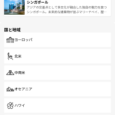
参照してほしい。
シンガポール
激する。気候は一年中温暖で、どの季節にも異なる楽しみ
み、どこを訪れても感動するはず。観光スポットが密集し
が待っている。親しみやすいタイの人々、仏教を中心とし
ており、効率よく見どころを回れるのも魅力。息をのむよ
アジアの交差点として多文化が融合した独自の魅力を放つ
た文化、そして多様な観光資源が、訪れる旅人を魅了し続
うな絶景から文化的な体験まで、香港を存分に楽しみ尽く
シンガポール。未来的な建築物が並ぶマリーナベイ、歴史
ける。 なお、新着のタイ情報は
コンテンツ一覧
を参照して
そう。 なお、新着の香港情報は
コンテンツ一覧
を参照して
と伝統を感じられるエスニックタウン、多数の緑豊かな公
ほしい。
ほしい。
園や自然保護区など、自然が調和した近代的な景観と文化
の多様性あふれるカラフルな町は、どこを歩いても新しい
国と地域
発見がある。さらに、治安のよさや充実した公共交通機関
も、旅行者にとっては魅力的なポイント。グルメも豊富
で、ホーカーズは地元の風情を楽しめる外せないスポット
ヨーロッパ
だ。訪れる人を飽きさせないシンガポールで、多様な魅力
を体感しよう。 なお、新着のシンガポール情報は
コンテン
ツ一覧
を参照してほしい。
北米
中南米
オセアニア
ハワイ