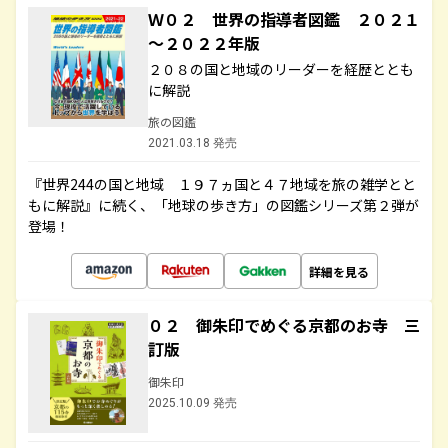
Ｗ０２ 世界の指導者図鑑 ２０２１
～２０２２年版
２０８の国と地域のリーダーを経歴ととも
に解説
旅の図鑑
2021.03.18 発売
『世界244の国と地域 １９７ヵ国と４７地域を旅の雑学とと
もに解説』に続く、「地球の歩き方」の図鑑シリーズ第２弾が
登場！
詳細を見る
０２ 御朱印でめぐる京都のお寺 三
訂版
御朱印
2025.10.09 発売