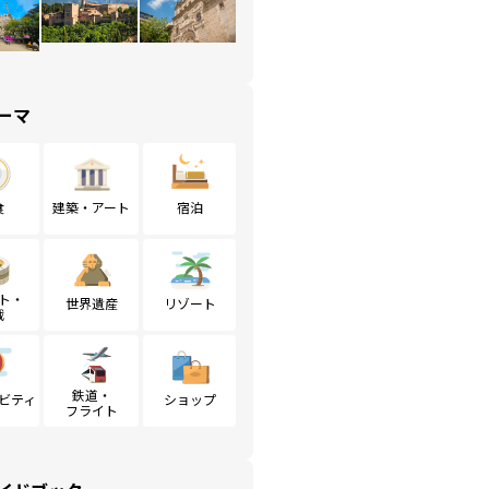
ーマ
食
建築・アート
宿泊
ト・
世界遺産
リゾート
戦
鉄道・
ビティ
ショップ
フライト