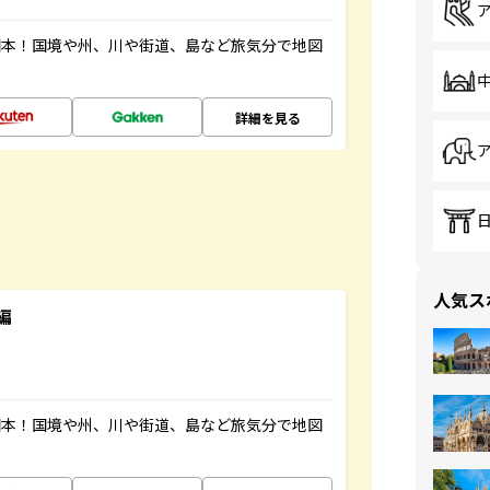
図本！国境や州、川や街道、島など旅気分で地図
詳細を見る
人気ス
編
図本！国境や州、川や街道、島など旅気分で地図