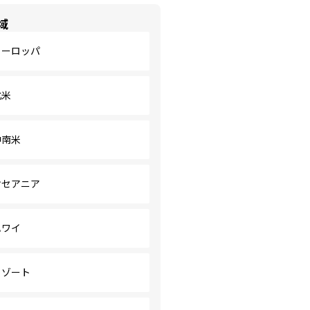
域
ヨーロッパ
北米
中南米
オセアニア
ハワイ
リゾート