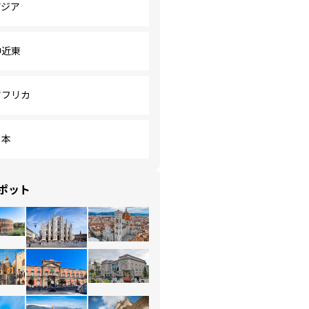
アジア
中近東
アフリカ
日本
ポット