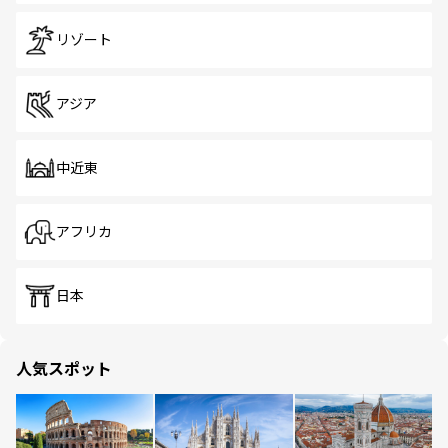
リゾート
アジア
中近東
アフリカ
日本
人気スポット