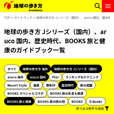
TOP
ガイドブック
地球の歩き方 Jシリーズ（国内）、aruco 国内、歴史時
地球の歩き方 Jシリーズ（国内）、ar
uco 国内、歴史時代、BOOKS 旅と健
康のガイドブック一覧
すべて
地球の歩き方 海外
地球の歩き方 Jシリーズ（国内）
aruco 海外
aruco 国内
Plat
ランキング&テクニック
Resort Style
島旅
御朱印
歴史時代
旅の図鑑
BOOKS スペシャルコラボ
BOOKS 旅の名言＆絶景
BOOKS 旅と健康
BOOKS 旅の読み物
BOOKS
D-Books
絞り込み条件を追加