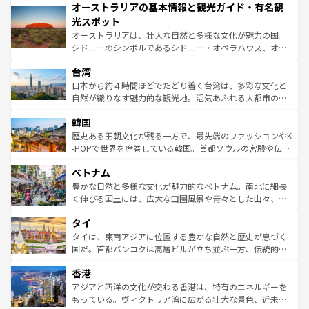
オーストラリアの基本情報と観光ガイド・有名観
部のニューオーリンズでは、音楽と美食が融合した独特の
ワイ島は見逃せない。また、定番の観光地といえばオアフ
文化が魅力。旅行者はアメリカの各地域で異なる魅力を楽
島だが、静かな自然を求めるならマウイ島やカウアイ島が
光スポット
しみながら、その多様性と豊かな歴史を感じることができ
おすすめ。エメラルドグリーンに輝く海をはじめ、豊かな
オーストラリアは、壮大な自然と多様な文化が魅力の国。
るだろう。車でのロードトリップや列車の旅も、アメリカ
文化や歴史が息づいている。「アロハスピリット」と呼ば
シドニーのシンボルであるシドニー・オペラハウス、オー
ならではの贅沢な旅のスタイルだ。 なお、新着のアメリカ
れるおもてなしの心で訪れる人々を迎えてくれるハワイの
ストラリア東海岸北部に広がる大サンゴ礁地帯グレートバ
情報は
コンテンツ一覧
を参照してほしい。
人々、おいしいローカルフードやハワイアンミュージッ
台湾
リアリーフや大陸中央部にそびえるウルル（エアーズロッ
ク、伝統的なフラダンスなど、すべてがハワイの魅力を彩
ク）、タスマニアの美しい原生林やケアンズの熱帯雨林な
日本から約４時間ほどでたどり着く台湾は、多彩な文化と
っている。訪れるたびに新しい発見と感動が待っているハ
ど、見どころがたくさん。また、カフェやワイン、オージ
自然が織りなす魅力的な観光地。活気あふれる大都市の台
ワイを、存分に味わってほしい。 なお、新着のハワイ情報
ービーフなどの食文化も豊かで、美味しいものであふれて
北やノスタルジックな町並みが人気な九份（ジォウフェ
は
コンテンツ一覧
を参照してほしい。
韓国
いる。アクティビティも充実しており、サーフィンやダイ
ン）、静ひつな山岳地帯である台湾東部など、都市の喧騒
ビング、ハイキングなど、アウトドア好きにはたまらな
と山間の静けさが共存しており、訪れる人に新しい発見と
歴史ある王朝文化が残る一方で、最先端のファッションやK
い。オーストラリアの多彩な魅力を存分に味わいつくそ
驚きをもたらしてくれる。また、奥深い台湾の食文化も魅
-POPで世界を席巻している韓国。首都ソウルの宮殿や伝統
う。 なお、新着のオーストラリア情報は
コンテンツ一覧
を
力で、夜市などの屋台グルメから高級料理、ヘルシーで美
家屋が並ぶエリアでは韓国の歴史と文化に浸ることがで
参照してほしい。
ベトナム
容にもいいと評判のスイーツなど、バラエティ豊かな料理
き、地方に足を延ばせば四季折々の自然美を楽しむことが
が味わえる。 なお、新着の台湾情報は
コンテンツ一覧
を参
できる。そして、キムチや焼肉、絶品のストリートフード
豊かな自然と多様な文化が魅力的なベトナム。南北に細長
照してほしい。
まで、さまざまな韓国料理が待っている。夜には、韓国な
く伸びる国土には、広大な田園風景や青々とした山々、世
らではのナイトライフも堪能できる。あたたかいホスピタ
界遺産に登録された壮大な自然景観が点在し、都市部では
タイ
リティに包まれながら、韓国の多彩な魅力を心ゆくまで味
急速な発展と共に伝統が息づく。ハノイの古い町並みやホ
わってみてほしい。 なお、新着の韓国情報は
コンテンツ一
ーチミン市のフランス統治時代の建物も、独特の雰囲気を
タイは、東南アジアに位置する豊かな自然と歴史が息づく
覧
を参照してほしい。
醸し出している。また、バラエティの豊かさとおいしさで
国だ。首都バンコクは高層ビルが立ち並ぶ一方、伝統的な
世界中の食通を魅了してやまないベトナム料理も魅力のひ
寺院や市場がいたるところに点在し、古きよき文化と現代
香港
とつ。フォーやバインミー、ベトナムコーヒーなどは、ぜ
の活気が交差している。北部ではチェンマイなどの山岳地
ひ現地で味わいたい。どの地域を訪れてもあたたかい人々
帯で自然と触れ合い、南部ではプーケットやクラビの美し
アジアと西洋の文化が交わる香港は、特有のエネルギーを
が旅行者を迎えてくれるので、きっと忘れられない旅にな
いビーチでリゾート気分を楽しむことができる。タイ料理
もっている。ヴィクトリア湾に広がる壮大な景色、近未来