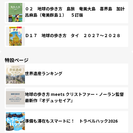
０２ 地球の歩き方 島旅 奄美大島 喜界島 加計
呂麻島（奄美群島１） ５訂版
Ｄ１７ 地球の歩き方 タイ ２０２７～２０２８
特設ページ
世界遺産ランキング
地球の歩き方 meets クリストファー・ノーラン監督
最新作『オデュッセイア』
準備も滞在もスマートに！ トラベルハック2026