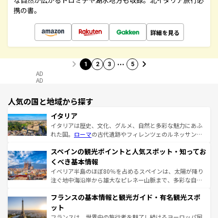
な自然が広がるドロミテや湖水地方も収録。北イタリア旅行必
携の書。
詳細を見る
…
1
2
3
5
AD
AD
人気の国と地域から探す
イタリア
イタリアは歴史、文化、グルメ、自然と多彩な魅力にあふ
れた国。
ローマ
の古代遺跡やフィレンツェのルネッサンス
美術、ヴェネツィアの運河など、歴史あるスポットはもち
スペインの観光ポイントと人気スポット・知ってお
ろん、トスカーナの美しい田園風景やアマルフィ海岸の絶
景など、自然景観も見逃せない。観光の合間には、本場の
くべき基本情報
ピザやパスタなど、絶品のイタリア料理を堪能することも
イベリア半島のほぼ80％を占めるスペインは、太陽が降り
できる。朝目覚めてから夜眠るまで、すべての瞬間を楽し
注ぐ地中海沿岸から雄大なピレネー山脈まで、多彩な自然
ませてくれるイタリアで、忘れられない旅をしてみよう！
と文化が詰まったヨーロッパ屈指の旅行先だ。多様な地域
なお、新着のイタリア情報は
コンテンツ一覧
を参照してほ
フランスの基本情報と観光ガイド・有名観光スポ
文化が根付くこの国では、情熱的なフラメンコ、熱気あふ
しい。
れる闘牛、そして美味しいタパスが生活の一部となってい
ット
る。首都マドリードの洗練された雰囲気や、バルセロナの
フランスは、世界中の旅行者を魅了し続けるヨーロッパ屈