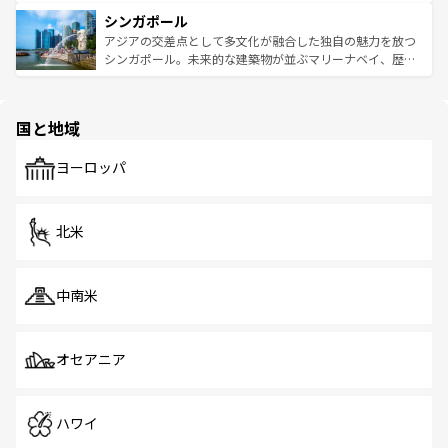
るはずだ。 なお、新着のベトナム情報は
コンテンツ一覧
を
は世界的に有名で、屋台から高級レストランまで味覚を刺
的なアートスポット、そして歴史と現代が融合した町並
参照してほしい。
シンガポール
激する。気候は一年中温暖で、どの季節にも異なる楽しみ
み、どこを訪れても感動するはず。観光スポットが密集し
が待っている。親しみやすいタイの人々、仏教を中心とし
ており、効率よく見どころを回れるのも魅力。息をのむよ
アジアの交差点として多文化が融合した独自の魅力を放つ
た文化、そして多様な観光資源が、訪れる旅人を魅了し続
うな絶景から文化的な体験まで、香港を存分に楽しみ尽く
シンガポール。未来的な建築物が並ぶマリーナベイ、歴史
ける。 なお、新着のタイ情報は
コンテンツ一覧
を参照して
そう。 なお、新着の香港情報は
コンテンツ一覧
を参照して
と伝統を感じられるエスニックタウン、多数の緑豊かな公
ほしい。
ほしい。
園や自然保護区など、自然が調和した近代的な景観と文化
の多様性あふれるカラフルな町は、どこを歩いても新しい
国と地域
発見がある。さらに、治安のよさや充実した公共交通機関
も、旅行者にとっては魅力的なポイント。グルメも豊富
で、ホーカーズは地元の風情を楽しめる外せないスポット
ヨーロッパ
だ。訪れる人を飽きさせないシンガポールで、多様な魅力
を体感しよう。 なお、新着のシンガポール情報は
コンテン
ツ一覧
を参照してほしい。
北米
中南米
オセアニア
ハワイ