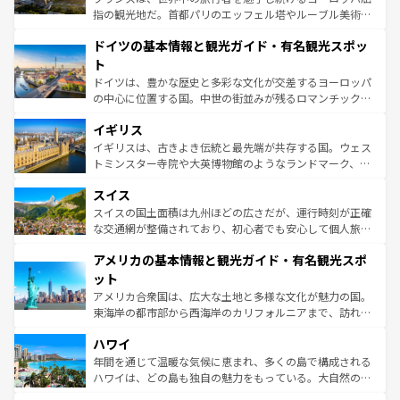
アートに溢れた街角から、地方では古代ローマ遺跡や中世
指の観光地だ。首都パリのエッフェル塔やルーブル美術館
の城塞都市、穏やかなビーチリゾートまで多彩な表情を見
といった象徴的なスポットから、田舎町の古風な美しさま
せる。地方によって風土や気候が異なるスペインはその個
ドイツの基本情報と観光ガイド・有名観光スポッ
で、幅広い魅力が詰まっている。華麗な宮殿、歴史的な大
性で訪れる人を魅了する。 なお、新着のスペイン情報は
コ
聖堂、美しいビーチ、そして豊かな自然が、訪れる者を心
ト
ンテンツ一覧
を参照してほしい。
から魅了する。また、フランスは美食の国としても知ら
ドイツは、豊かな歴史と多彩な文化が交差するヨーロッパ
れ、フランス料理はユネスコ無形文化遺産にも登録されて
の中心に位置する国。中世の街並みが残るロマンチック街
いる。シャンパンの発祥地であるランス、プロヴァンスの
道から、未来を先取りするようなモダンな都市まで多様な
香り高いラベンダー畑など、多彩な楽しみ方が可能だ。さ
イギリス
顔を持つこの国は、どこを歩いても飽きることがない。ベ
らに、パリ以外の地域にも魅力が溢れており、どの街角に
ルリンの文化的活気、バイエルン州のアルプスの絶景、そ
イギリスは、古きよき伝統と最先端が共存する国。ウェス
も豊かな歴史と文化が息づいている。パリ以外の個性あふ
してライン川沿いのワイン畑といった風景は必見。ビール
トミンスター寺院や大英博物館のようなランドマーク、歴
れる地方に足を運ぶとそれぞれで全く異なる文化を体験で
とソーセージを味わいながら地元の人と過ごす楽しい時間
史ある大学都市、美しい丘陵地帯や牧歌的な風景など、エ
きるだろう。 なお、新着のフランス情報は
コンテンツ一覧
スイス
は、お酒好きな人にはぜひ体験してほしい。 なお、新着の
リアごとに異なる魅力がある。また、優雅なアフタヌーン
を参照してほしい。
ドイツ情報は
コンテンツ一覧
を参照してほしい。
ティー、ビール好きにはたまらない英国パブ、サッカー観
スイスの国土面積は九州ほどの広さだが、運行時刻が正確
戦など、本場だからこそできる体験も豊富。イギリスを旅
な交通網が整備されており、初心者でも安心して個人旅行
して楽しみつくそう。 なお、新着のイギリス情報は
コンテ
を楽しめる。日本同様に時刻表どおりの旅が可能だ。中世
アメリカの基本情報と観光ガイド・有名観光スポ
ンツ一覧
を参照してほしい。
の建物がそのまま残る町や、スイスならではのユニークな
博物館もあり、アルプス観光だけでなく町歩きも満喫する
ット
ことができる。国民の所得が高いため物価も高いが、旅行
アメリカ合衆国は、広大な土地と多様な文化が魅力の国。
者向けの交通パス提供のサービスもあり、うまく活用すれ
東海岸の都市部から西海岸のカリフォルニアまで、訪れる
ば市内交通費無料で観光を楽しむこともできる。 なお、新
場所ごとに異なる風景と体験が待っている。ニューヨーク
着のスイス情報は
コンテンツ一覧
を参照してほしい。
ハワイ
のような巨大都市は、観光、ショッピング、エンターテイ
ンメントが詰まった刺激的なスポットだ。一方、アメリカ
年間を通じて温暖な気候に恵まれ、多くの島で構成される
西部には大自然が広がり、グランドキャニオンやイエロー
ハワイは、どの島も独自の魅力をもっている。大自然の神
ストーン国立公園といった絶景が堪能できる。さらに、南
秘を感じたいなら、火山が生み出した壮大な景観を誇るハ