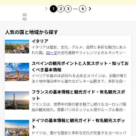
…
1
2
3
6
AD
AD
人気の国と地域から探す
イタリア
イタリアは歴史、文化、グルメ、自然と多彩な魅力にあふ
れた国。
ローマ
の古代遺跡やフィレンツェのルネッサンス
美術、ヴェネツィアの運河など、歴史あるスポットはもち
スペインの観光ポイントと人気スポット・知ってお
ろん、トスカーナの美しい田園風景やアマルフィ海岸の絶
景など、自然景観も見逃せない。観光の合間には、本場の
くべき基本情報
ピザやパスタなど、絶品のイタリア料理を堪能することも
イベリア半島のほぼ80％を占めるスペインは、太陽が降り
できる。朝目覚めてから夜眠るまで、すべての瞬間を楽し
注ぐ地中海沿岸から雄大なピレネー山脈まで、多彩な自然
ませてくれるイタリアで、忘れられない旅をしてみよう！
と文化が詰まったヨーロッパ屈指の旅行先だ。多様な地域
なお、新着のイタリア情報は
コンテンツ一覧
を参照してほ
フランスの基本情報と観光ガイド・有名観光スポ
文化が根付くこの国では、情熱的なフラメンコ、熱気あふ
しい。
れる闘牛、そして美味しいタパスが生活の一部となってい
ット
る。首都マドリードの洗練された雰囲気や、バルセロナの
フランスは、世界中の旅行者を魅了し続けるヨーロッパ屈
アートに溢れた街角から、地方では古代ローマ遺跡や中世
指の観光地だ。首都パリのエッフェル塔やルーブル美術館
の城塞都市、穏やかなビーチリゾートまで多彩な表情を見
といった象徴的なスポットから、田舎町の古風な美しさま
せる。地方によって風土や気候が異なるスペインはその個
ドイツの基本情報と観光ガイド・有名観光スポッ
で、幅広い魅力が詰まっている。華麗な宮殿、歴史的な大
性で訪れる人を魅了する。 なお、新着のスペイン情報は
コ
聖堂、美しいビーチ、そして豊かな自然が、訪れる者を心
ト
ンテンツ一覧
を参照してほしい。
から魅了する。また、フランスは美食の国としても知ら
ドイツは、豊かな歴史と多彩な文化が交差するヨーロッパ