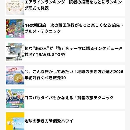
エアラインランキング 読者の投票をもとにランキン
グ形式で発表
Next韓国旅 次の韓国旅行がもっと楽しくなる 旅先・
グルメ・テクニック
旬な“あの人”が「旅」をテーマに語るインタビュー連
載 MY TRAVEL STORY
今、こんな旅がしてみたい！地球の歩き方が選ぶ2026
年絶対行くべき旅先30
コスパもタイパもかなえる！賢者の旅テクニック
地球の歩き方♥偏愛ハワイ