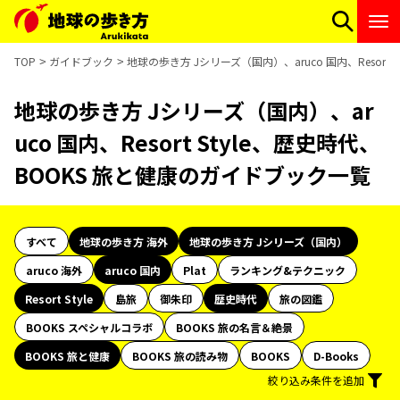
TOP
ガイドブック
地球の歩き方 Jシリーズ（国内）、aruco 国内、Resort
地球の歩き方 Jシリーズ（国内）、ar
uco 国内、Resort Style、歴史時代、
BOOKS 旅と健康のガイドブック一覧
すべて
地球の歩き方 海外
地球の歩き方 Jシリーズ（国内）
aruco 海外
aruco 国内
Plat
ランキング&テクニック
Resort Style
島旅
御朱印
歴史時代
旅の図鑑
BOOKS スペシャルコラボ
BOOKS 旅の名言＆絶景
BOOKS 旅と健康
BOOKS 旅の読み物
BOOKS
D-Books
絞り込み条件を追加