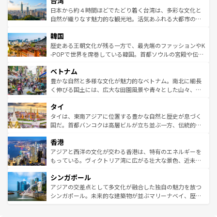
台湾
リアリーフや大陸中央部にそびえるウルル（エアーズロッ
ク、伝統的なフラダンスなど、すべてがハワイの魅力を彩
ク）、タスマニアの美しい原生林やケアンズの熱帯雨林な
日本から約４時間ほどでたどり着く台湾は、多彩な文化と
っている。訪れるたびに新しい発見と感動が待っているハ
ど、見どころがたくさん。また、カフェやワイン、オージ
自然が織りなす魅力的な観光地。活気あふれる大都市の台
ワイを、存分に味わってほしい。 なお、新着のハワイ情報
ービーフなどの食文化も豊かで、美味しいものであふれて
北やノスタルジックな町並みが人気な九份（ジォウフェ
は
コンテンツ一覧
を参照してほしい。
韓国
いる。アクティビティも充実しており、サーフィンやダイ
ン）、静ひつな山岳地帯である台湾東部など、都市の喧騒
ビング、ハイキングなど、アウトドア好きにはたまらな
と山間の静けさが共存しており、訪れる人に新しい発見と
歴史ある王朝文化が残る一方で、最先端のファッションやK
い。オーストラリアの多彩な魅力を存分に味わいつくそ
驚きをもたらしてくれる。また、奥深い台湾の食文化も魅
-POPで世界を席巻している韓国。首都ソウルの宮殿や伝統
う。 なお、新着のオーストラリア情報は
コンテンツ一覧
を
力で、夜市などの屋台グルメから高級料理、ヘルシーで美
家屋が並ぶエリアでは韓国の歴史と文化に浸ることがで
参照してほしい。
ベトナム
容にもいいと評判のスイーツなど、バラエティ豊かな料理
き、地方に足を延ばせば四季折々の自然美を楽しむことが
が味わえる。 なお、新着の台湾情報は
コンテンツ一覧
を参
できる。そして、キムチや焼肉、絶品のストリートフード
豊かな自然と多様な文化が魅力的なベトナム。南北に細長
照してほしい。
まで、さまざまな韓国料理が待っている。夜には、韓国な
く伸びる国土には、広大な田園風景や青々とした山々、世
らではのナイトライフも堪能できる。あたたかいホスピタ
界遺産に登録された壮大な自然景観が点在し、都市部では
タイ
リティに包まれながら、韓国の多彩な魅力を心ゆくまで味
急速な発展と共に伝統が息づく。ハノイの古い町並みやホ
わってみてほしい。 なお、新着の韓国情報は
コンテンツ一
ーチミン市のフランス統治時代の建物も、独特の雰囲気を
タイは、東南アジアに位置する豊かな自然と歴史が息づく
覧
を参照してほしい。
醸し出している。また、バラエティの豊かさとおいしさで
国だ。首都バンコクは高層ビルが立ち並ぶ一方、伝統的な
世界中の食通を魅了してやまないベトナム料理も魅力のひ
寺院や市場がいたるところに点在し、古きよき文化と現代
香港
とつ。フォーやバインミー、ベトナムコーヒーなどは、ぜ
の活気が交差している。北部ではチェンマイなどの山岳地
ひ現地で味わいたい。どの地域を訪れてもあたたかい人々
帯で自然と触れ合い、南部ではプーケットやクラビの美し
アジアと西洋の文化が交わる香港は、特有のエネルギーを
が旅行者を迎えてくれるので、きっと忘れられない旅にな
いビーチでリゾート気分を楽しむことができる。タイ料理
もっている。ヴィクトリア湾に広がる壮大な景色、近未来
るはずだ。 なお、新着のベトナム情報は
コンテンツ一覧
を
は世界的に有名で、屋台から高級レストランまで味覚を刺
的なアートスポット、そして歴史と現代が融合した町並
参照してほしい。
シンガポール
激する。気候は一年中温暖で、どの季節にも異なる楽しみ
み、どこを訪れても感動するはず。観光スポットが密集し
が待っている。親しみやすいタイの人々、仏教を中心とし
ており、効率よく見どころを回れるのも魅力。息をのむよ
アジアの交差点として多文化が融合した独自の魅力を放つ
た文化、そして多様な観光資源が、訪れる旅人を魅了し続
うな絶景から文化的な体験まで、香港を存分に楽しみ尽く
シンガポール。未来的な建築物が並ぶマリーナベイ、歴史
ける。 なお、新着のタイ情報は
コンテンツ一覧
を参照して
そう。 なお、新着の香港情報は
コンテンツ一覧
を参照して
と伝統を感じられるエスニックタウン、多数の緑豊かな公
ほしい。
ほしい。
園や自然保護区など、自然が調和した近代的な景観と文化