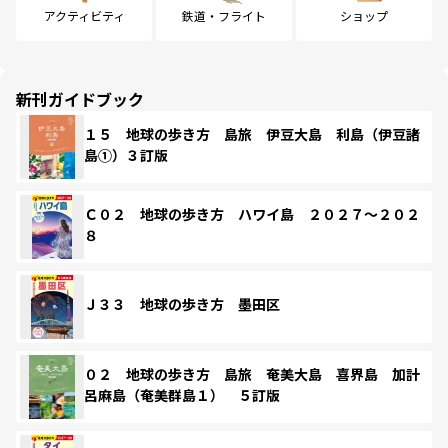
アクティビティ
鉄道・フライト
ショップ
新刊ガイドブック
１５ 地球の歩き方 島旅 伊豆大島 利島（伊豆諸
島①）３訂版
Ｃ０２ 地球の歩き方 ハワイ島 ２０２７～２０２
８
Ｊ３３ 地球の歩き方 墨田区
０２ 地球の歩き方 島旅 奄美大島 喜界島 加計
呂麻島（奄美群島１） ５訂版