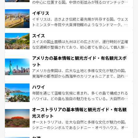
れ、フランス料理はユネスコ無形文化遺産にも登録されて
の中心に位置する国。中世の街並みが残るロマンチック街
いる。シャンパンの発祥地であるランス、プロヴァンスの
道から、未来を先取りするようなモダンな都市まで多様な
香り高いラベンダー畑など、多彩な楽しみ方が可能だ。さ
イギリス
顔を持つこの国は、どこを歩いても飽きることがない。ベ
らに、パリ以外の地域にも魅力が溢れており、どの街角に
ルリンの文化的活気、バイエルン州のアルプスの絶景、そ
イギリスは、古きよき伝統と最先端が共存する国。ウェス
も豊かな歴史と文化が息づいている。パリ以外の個性あふ
してライン川沿いのワイン畑といった風景は必見。ビール
トミンスター寺院や大英博物館のようなランドマーク、歴
れる地方に足を運ぶとそれぞれで全く異なる文化を体験で
とソーセージを味わいながら地元の人と過ごす楽しい時間
史ある大学都市、美しい丘陵地帯や牧歌的な風景など、エ
きるだろう。 なお、新着のフランス情報は
コンテンツ一覧
スイス
は、お酒好きな人にはぜひ体験してほしい。 なお、新着の
リアごとに異なる魅力がある。また、優雅なアフタヌーン
を参照してほしい。
ドイツ情報は
コンテンツ一覧
を参照してほしい。
ティー、ビール好きにはたまらない英国パブ、サッカー観
スイスの国土面積は九州ほどの広さだが、運行時刻が正確
戦など、本場だからこそできる体験も豊富。イギリスを旅
な交通網が整備されており、初心者でも安心して個人旅行
して楽しみつくそう。 なお、新着のイギリス情報は
コンテ
を楽しめる。日本同様に時刻表どおりの旅が可能だ。中世
アメリカの基本情報と観光ガイド・有名観光スポ
ンツ一覧
を参照してほしい。
の建物がそのまま残る町や、スイスならではのユニークな
博物館もあり、アルプス観光だけでなく町歩きも満喫する
ット
ことができる。国民の所得が高いため物価も高いが、旅行
アメリカ合衆国は、広大な土地と多様な文化が魅力の国。
者向けの交通パス提供のサービスもあり、うまく活用すれ
東海岸の都市部から西海岸のカリフォルニアまで、訪れる
ば市内交通費無料で観光を楽しむこともできる。 なお、新
場所ごとに異なる風景と体験が待っている。ニューヨーク
着のスイス情報は
コンテンツ一覧
を参照してほしい。
ハワイ
のような巨大都市は、観光、ショッピング、エンターテイ
ンメントが詰まった刺激的なスポットだ。一方、アメリカ
年間を通じて温暖な気候に恵まれ、多くの島で構成される
西部には大自然が広がり、グランドキャニオンやイエロー
ハワイは、どの島も独自の魅力をもっている。大自然の神
ストーン国立公園といった絶景が堪能できる。さらに、南
秘を感じたいなら、火山が生み出した壮大な景観を誇るハ
オーストラリアの基本情報と観光ガイド・有名観
部のニューオーリンズでは、音楽と美食が融合した独特の
ワイ島は見逃せない。また、定番の観光地といえばオアフ
文化が魅力。旅行者はアメリカの各地域で異なる魅力を楽
島だが、静かな自然を求めるならマウイ島やカウアイ島が
光スポット
しみながら、その多様性と豊かな歴史を感じることができ
おすすめ。エメラルドグリーンに輝く海をはじめ、豊かな
オーストラリアは、壮大な自然と多様な文化が魅力の国。
るだろう。車でのロードトリップや列車の旅も、アメリカ
文化や歴史が息づいている。「アロハスピリット」と呼ば
シドニーのシンボルであるシドニー・オペラハウス、オー
ならではの贅沢な旅のスタイルだ。 なお、新着のアメリカ
れるおもてなしの心で訪れる人々を迎えてくれるハワイの
ストラリア東海岸北部に広がる大サンゴ礁地帯グレートバ
情報は
コンテンツ一覧
を参照してほしい。
人々、おいしいローカルフードやハワイアンミュージッ