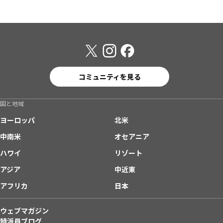
コミュニティを見る
国と地域
ヨーロッパ
北米
中南米
オセアニア
ハワイ
リゾート
アジア
中近東
アフリカ
日本
ウェブマガジン
特派員ブログ