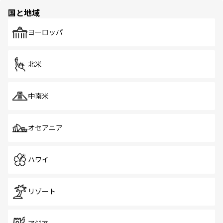
の多様性あふれるカラフルな町は、どこを歩いても新しい
国と地域
発見がある。さらに、治安のよさや充実した公共交通機関
も、旅行者にとっては魅力的なポイント。グルメも豊富
で、ホーカーズは地元の風情を楽しめる外せないスポット
ヨーロッパ
だ。訪れる人を飽きさせないシンガポールで、多様な魅力
を体感しよう。 なお、新着のシンガポール情報は
コンテン
ツ一覧
を参照してほしい。
北米
中南米
オセアニア
ハワイ
リゾート