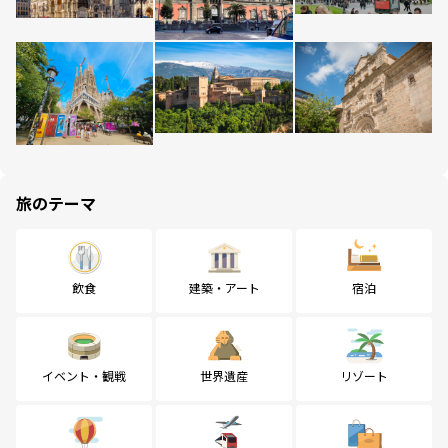
旅のテーマ
飲食
建築・アート
宿泊
イベント・観戦
世界遺産
リゾート