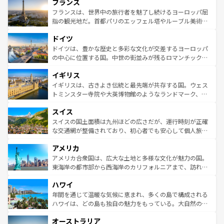
フランス
ませてくれるイタリアで、忘れられない旅をしてみよう！
文化が根付くこの国では、情熱的なフラメンコ、熱気あふ
なお、新着のイタリア情報は
コンテンツ一覧
を参照してほ
れる闘牛、そして美味しいタパスが生活の一部となってい
フランスは、世界中の旅行者を魅了し続けるヨーロッパ屈
しい。
る。首都マドリードの洗練された雰囲気や、バルセロナの
指の観光地だ。首都パリのエッフェル塔やルーブル美術館
アートに溢れた街角から、地方では古代ローマ遺跡や中世
といった象徴的なスポットから、田舎町の古風な美しさま
ドイツ
の城塞都市、穏やかなビーチリゾートまで多彩な表情を見
で、幅広い魅力が詰まっている。華麗な宮殿、歴史的な大
せる。地方によって風土や気候が異なるスペインはその個
聖堂、美しいビーチ、そして豊かな自然が、訪れる者を心
ドイツは、豊かな歴史と多彩な文化が交差するヨーロッパ
性で訪れる人を魅了する。 なお、新着のスペイン情報は
コ
から魅了する。また、フランスは美食の国としても知ら
の中心に位置する国。中世の街並みが残るロマンチック街
ンテンツ一覧
を参照してほしい。
れ、フランス料理はユネスコ無形文化遺産にも登録されて
道から、未来を先取りするようなモダンな都市まで多様な
イギリス
いる。シャンパンの発祥地であるランス、プロヴァンスの
顔を持つこの国は、どこを歩いても飽きることがない。ベ
香り高いラベンダー畑など、多彩な楽しみ方が可能だ。さ
ルリンの文化的活気、バイエルン州のアルプスの絶景、そ
イギリスは、古きよき伝統と最先端が共存する国。ウェス
らに、パリ以外の地域にも魅力が溢れており、どの街角に
してライン川沿いのワイン畑といった風景は必見。ビール
トミンスター寺院や大英博物館のようなランドマーク、歴
も豊かな歴史と文化が息づいている。パリ以外の個性あふ
とソーセージを味わいながら地元の人と過ごす楽しい時間
史ある大学都市、美しい丘陵地帯や牧歌的な風景など、エ
れる地方に足を運ぶとそれぞれで全く異なる文化を体験で
スイス
は、お酒好きな人にはぜひ体験してほしい。 なお、新着の
リアごとに異なる魅力がある。また、優雅なアフタヌーン
きるだろう。 なお、新着のフランス情報は
コンテンツ一覧
ドイツ情報は
コンテンツ一覧
を参照してほしい。
ティー、ビール好きにはたまらない英国パブ、サッカー観
スイスの国土面積は九州ほどの広さだが、運行時刻が正確
を参照してほしい。
戦など、本場だからこそできる体験も豊富。イギリスを旅
な交通網が整備されており、初心者でも安心して個人旅行
して楽しみつくそう。 なお、新着のイギリス情報は
コンテ
を楽しめる。日本同様に時刻表どおりの旅が可能だ。中世
アメリカ
ンツ一覧
を参照してほしい。
の建物がそのまま残る町や、スイスならではのユニークな
博物館もあり、アルプス観光だけでなく町歩きも満喫する
アメリカ合衆国は、広大な土地と多様な文化が魅力の国。
ことができる。国民の所得が高いため物価も高いが、旅行
東海岸の都市部から西海岸のカリフォルニアまで、訪れる
者向けの交通パス提供のサービスもあり、うまく活用すれ
場所ごとに異なる風景と体験が待っている。ニューヨーク
ハワイ
ば市内交通費無料で観光を楽しむこともできる。 なお、新
のような巨大都市は、観光、ショッピング、エンターテイ
着のスイス情報は
コンテンツ一覧
を参照してほしい。
ンメントが詰まった刺激的なスポットだ。一方、アメリカ
年間を通じて温暖な気候に恵まれ、多くの島で構成される
西部には大自然が広がり、グランドキャニオンやイエロー
ハワイは、どの島も独自の魅力をもっている。大自然の神
ストーン国立公園といった絶景が堪能できる。さらに、南
秘を感じたいなら、火山が生み出した壮大な景観を誇るハ
オーストラリア
部のニューオーリンズでは、音楽と美食が融合した独特の
ワイ島は見逃せない。また、定番の観光地といえばオアフ