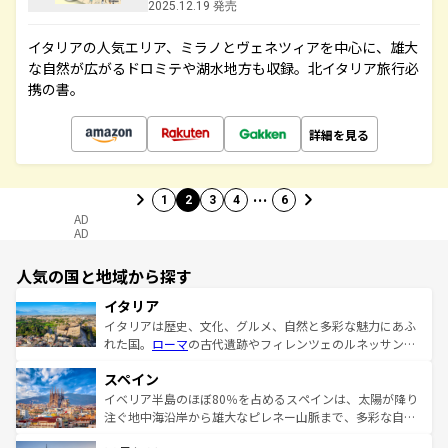
2025.12.19 発売
イタリアの人気エリア、ミラノとヴェネツィアを中心に、雄大
な自然が広がるドロミテや湖水地方も収録。北イタリア旅行必
携の書。
詳細を見る
…
1
2
3
4
6
AD
AD
人気の国と地域から探す
イタリア
イタリアは歴史、文化、グルメ、自然と多彩な魅力にあふ
れた国。
ローマ
の古代遺跡やフィレンツェのルネッサンス
美術、ヴェネツィアの運河など、歴史あるスポットはもち
スペイン
ろん、トスカーナの美しい田園風景やアマルフィ海岸の絶
景など、自然景観も見逃せない。観光の合間には、本場の
イベリア半島のほぼ80％を占めるスペインは、太陽が降り
ピザやパスタなど、絶品のイタリア料理を堪能することも
注ぐ地中海沿岸から雄大なピレネー山脈まで、多彩な自然
できる。朝目覚めてから夜眠るまで、すべての瞬間を楽し
と文化が詰まったヨーロッパ屈指の旅行先だ。多様な地域