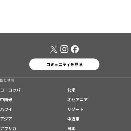
コミュニティを見る
国と地域
ヨーロッパ
北米
中南米
オセアニア
ハワイ
リゾート
アジア
中近東
アフリカ
日本