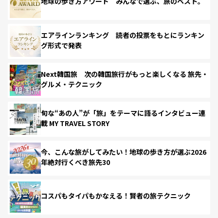
地球の歩き方アワード みんなで選ぶ、旅のベスト。
エアラインランキング 読者の投票をもとにランキン
グ形式で発表
Next韓国旅 次の韓国旅行がもっと楽しくなる 旅先・
グルメ・テクニック
旬な“あの人”が「旅」をテーマに語るインタビュー連
載 MY TRAVEL STORY
今、こんな旅がしてみたい！地球の歩き方が選ぶ2026
年絶対行くべき旅先30
コスパもタイパもかなえる！賢者の旅テクニック