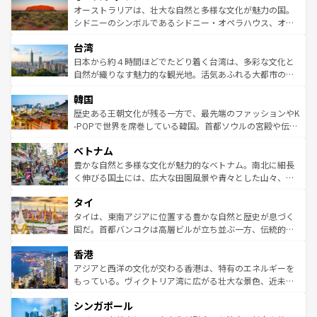
文化が魅力。旅行者はアメリカの各地域で異なる魅力を楽
島だが、静かな自然を求めるならマウイ島やカウアイ島が
オーストラリアは、壮大な自然と多様な文化が魅力の国。
しみながら、その多様性と豊かな歴史を感じることができ
おすすめ。エメラルドグリーンに輝く海をはじめ、豊かな
シドニーのシンボルであるシドニー・オペラハウス、オー
るだろう。車でのロードトリップや列車の旅も、アメリカ
文化や歴史が息づいている。「アロハスピリット」と呼ば
ストラリア東海岸北部に広がる大サンゴ礁地帯グレートバ
ならではの贅沢な旅のスタイルだ。 なお、新着のアメリカ
台湾
れるおもてなしの心で訪れる人々を迎えてくれるハワイの
リアリーフや大陸中央部にそびえるウルル（エアーズロッ
情報は
コンテンツ一覧
を参照してほしい。
人々、おいしいローカルフードやハワイアンミュージッ
ク）、タスマニアの美しい原生林やケアンズの熱帯雨林な
日本から約４時間ほどでたどり着く台湾は、多彩な文化と
ク、伝統的なフラダンスなど、すべてがハワイの魅力を彩
ど、見どころがたくさん。また、カフェやワイン、オージ
自然が織りなす魅力的な観光地。活気あふれる大都市の台
っている。訪れるたびに新しい発見と感動が待っているハ
ービーフなどの食文化も豊かで、美味しいものであふれて
北やノスタルジックな町並みが人気な九份（ジォウフェ
ワイを、存分に味わってほしい。 なお、新着のハワイ情報
韓国
いる。アクティビティも充実しており、サーフィンやダイ
ン）、静ひつな山岳地帯である台湾東部など、都市の喧騒
は
コンテンツ一覧
を参照してほしい。
ビング、ハイキングなど、アウトドア好きにはたまらな
と山間の静けさが共存しており、訪れる人に新しい発見と
歴史ある王朝文化が残る一方で、最先端のファッションやK
い。オーストラリアの多彩な魅力を存分に味わいつくそ
驚きをもたらしてくれる。また、奥深い台湾の食文化も魅
-POPで世界を席巻している韓国。首都ソウルの宮殿や伝統
う。 なお、新着のオーストラリア情報は
コンテンツ一覧
を
力で、夜市などの屋台グルメから高級料理、ヘルシーで美
家屋が並ぶエリアでは韓国の歴史と文化に浸ることがで
参照してほしい。
ベトナム
容にもいいと評判のスイーツなど、バラエティ豊かな料理
き、地方に足を延ばせば四季折々の自然美を楽しむことが
が味わえる。 なお、新着の台湾情報は
コンテンツ一覧
を参
できる。そして、キムチや焼肉、絶品のストリートフード
豊かな自然と多様な文化が魅力的なベトナム。南北に細長
照してほしい。
まで、さまざまな韓国料理が待っている。夜には、韓国な
く伸びる国土には、広大な田園風景や青々とした山々、世
らではのナイトライフも堪能できる。あたたかいホスピタ
界遺産に登録された壮大な自然景観が点在し、都市部では
タイ
リティに包まれながら、韓国の多彩な魅力を心ゆくまで味
急速な発展と共に伝統が息づく。ハノイの古い町並みやホ
わってみてほしい。 なお、新着の韓国情報は
コンテンツ一
ーチミン市のフランス統治時代の建物も、独特の雰囲気を
タイは、東南アジアに位置する豊かな自然と歴史が息づく
覧
を参照してほしい。
醸し出している。また、バラエティの豊かさとおいしさで
国だ。首都バンコクは高層ビルが立ち並ぶ一方、伝統的な
世界中の食通を魅了してやまないベトナム料理も魅力のひ
寺院や市場がいたるところに点在し、古きよき文化と現代
香港
とつ。フォーやバインミー、ベトナムコーヒーなどは、ぜ
の活気が交差している。北部ではチェンマイなどの山岳地
ひ現地で味わいたい。どの地域を訪れてもあたたかい人々
帯で自然と触れ合い、南部ではプーケットやクラビの美し
アジアと西洋の文化が交わる香港は、特有のエネルギーを
が旅行者を迎えてくれるので、きっと忘れられない旅にな
いビーチでリゾート気分を楽しむことができる。タイ料理
もっている。ヴィクトリア湾に広がる壮大な景色、近未来
るはずだ。 なお、新着のベトナム情報は
コンテンツ一覧
を
は世界的に有名で、屋台から高級レストランまで味覚を刺
的なアートスポット、そして歴史と現代が融合した町並
参照してほしい。
シンガポール
激する。気候は一年中温暖で、どの季節にも異なる楽しみ
み、どこを訪れても感動するはず。観光スポットが密集し