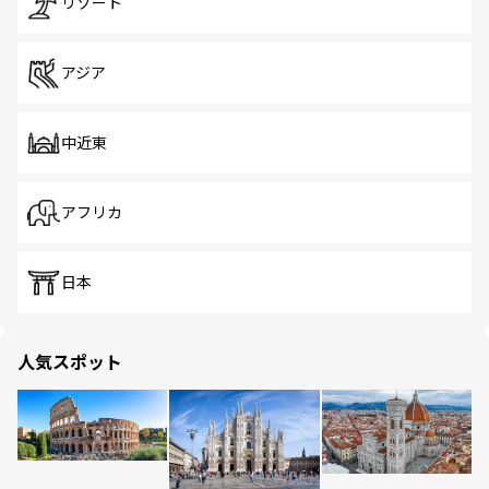
リゾート
アジア
中近東
アフリカ
日本
人気スポット