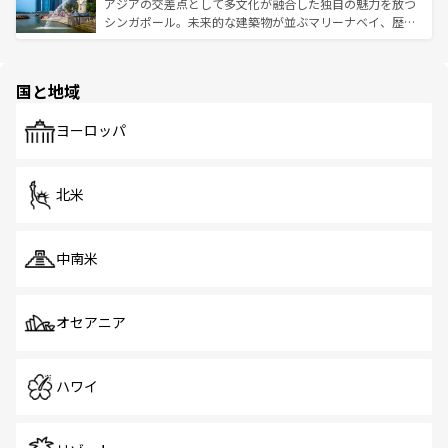
が待っている。親しみやすいタイの人々、仏教を中心とし
ており、効率よく見どころを回れるのも魅力。息をのむよ
アジアの交差点として多文化が融合した独自の魅力を放つ
た文化、そして多様な観光資源が、訪れる旅人を魅了し続
うな絶景から文化的な体験まで、香港を存分に楽しみ尽く
シンガポール。未来的な建築物が並ぶマリーナベイ、歴史
ける。 なお、新着のタイ情報は
コンテンツ一覧
を参照して
そう。 なお、新着の香港情報は
コンテンツ一覧
を参照して
と伝統を感じられるエスニックタウン、多数の緑豊かな公
ほしい。
ほしい。
園や自然保護区など、自然が調和した近代的な景観と文化
の多様性あふれるカラフルな町は、どこを歩いても新しい
国と地域
発見がある。さらに、治安のよさや充実した公共交通機関
も、旅行者にとっては魅力的なポイント。グルメも豊富
で、ホーカーズは地元の風情を楽しめる外せないスポット
ヨーロッパ
だ。訪れる人を飽きさせないシンガポールで、多様な魅力
を体感しよう。 なお、新着のシンガポール情報は
コンテン
ツ一覧
を参照してほしい。
北米
中南米
オセアニア
ハワイ