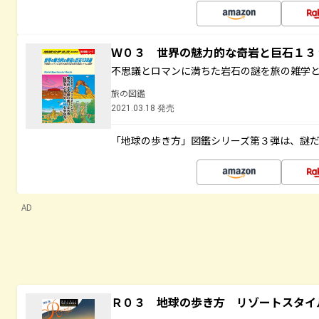
Ｗ０３ 世界の魅力的な奇岩と巨石１
不思議とロマンに満ちた岩石の謎を旅の雑学
旅の図鑑
2021.03.18 発売
「地球の歩き方」図鑑シリーズ第３弾は、謎
AD
Ｒ０３ 地球の歩き方 リゾートスタイ