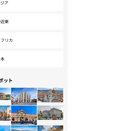
アジア
中近東
アフリカ
日本
ポット