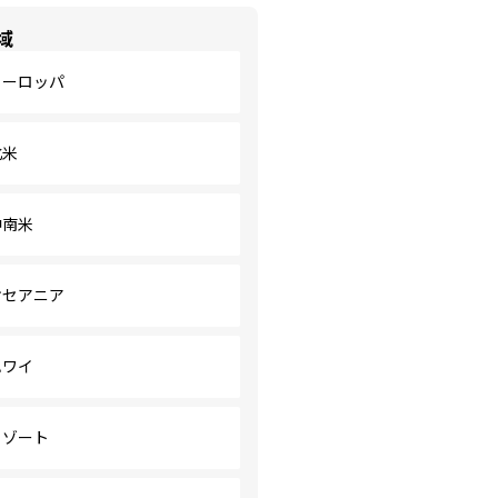
域
ヨーロッパ
北米
中南米
オセアニア
ハワイ
リゾート