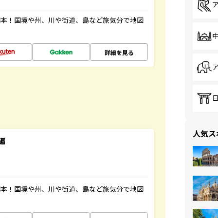
図本！国境や州、川や街道、島など旅気分で地図
詳細を見る
人気ス
編
図本！国境や州、川や街道、島など旅気分で地図