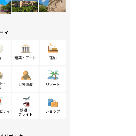
ーマ
食
建築・アート
宿泊
ト・
世界遺産
リゾート
戦
鉄道・
ビティ
ショップ
フライト