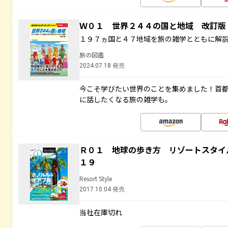
Ｗ０１ 世界２４４の国と地域 改訂版
１９７ヵ国と４７地域を旅の雑学とともに解
旅の図鑑
2024.07.18 発売
今こそ学びたい世界のことを集めました！首
に話したくなる旅の雑学も。
Ｒ０１ 地球の歩き方 リゾートスタイ
１９
Resort Style
2017.10.04 発売
当社在庫切れ