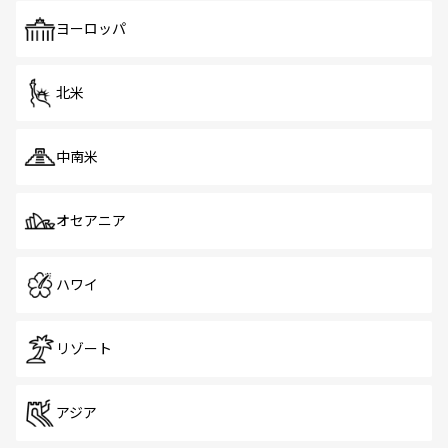
も、旅行者にとっては魅力的なポイント。グルメも豊富
で、ホーカーズは地元の風情を楽しめる外せないスポット
ヨーロッパ
だ。訪れる人を飽きさせないシンガポールで、多様な魅力
を体感しよう。 なお、新着のシンガポール情報は
コンテン
ツ一覧
を参照してほしい。
北米
中南米
オセアニア
ハワイ
リゾート
アジア