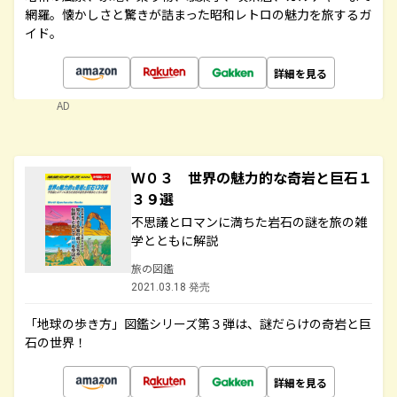
網羅。懐かしさと驚きが詰まった昭和レトロの魅力を旅するガ
イド。
詳細を見る
AD
Ｗ０３ 世界の魅力的な奇岩と巨石１
３９選
不思議とロマンに満ちた岩石の謎を旅の雑
学とともに解説
旅の図鑑
2021.03.18 発売
「地球の歩き方」図鑑シリーズ第３弾は、謎だらけの奇岩と巨
石の世界！
詳細を見る