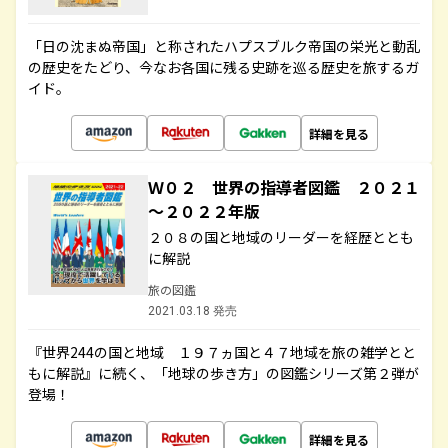
「日の沈まぬ帝国」と称されたハプスブルク帝国の栄光と動乱
の歴史をたどり、今なお各国に残る史跡を巡る歴史を旅するガ
イド。
詳細を見る
Ｗ０２ 世界の指導者図鑑 ２０２１
～２０２２年版
２０８の国と地域のリーダーを経歴ととも
に解説
旅の図鑑
2021.03.18 発売
『世界244の国と地域 １９７ヵ国と４７地域を旅の雑学とと
もに解説』に続く、「地球の歩き方」の図鑑シリーズ第２弾が
登場！
詳細を見る