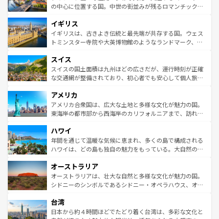
ンテンツ一覧
を参照してほしい。
から魅了する。また、フランスは美食の国としても知ら
の中心に位置する国。中世の街並みが残るロマンチック街
れ、フランス料理はユネスコ無形文化遺産にも登録されて
道から、未来を先取りするようなモダンな都市まで多様な
イギリス
いる。シャンパンの発祥地であるランス、プロヴァンスの
顔を持つこの国は、どこを歩いても飽きることがない。ベ
香り高いラベンダー畑など、多彩な楽しみ方が可能だ。さ
ルリンの文化的活気、バイエルン州のアルプスの絶景、そ
イギリスは、古きよき伝統と最先端が共存する国。ウェス
らに、パリ以外の地域にも魅力が溢れており、どの街角に
してライン川沿いのワイン畑といった風景は必見。ビール
トミンスター寺院や大英博物館のようなランドマーク、歴
も豊かな歴史と文化が息づいている。パリ以外の個性あふ
とソーセージを味わいながら地元の人と過ごす楽しい時間
史ある大学都市、美しい丘陵地帯や牧歌的な風景など、エ
れる地方に足を運ぶとそれぞれで全く異なる文化を体験で
スイス
は、お酒好きな人にはぜひ体験してほしい。 なお、新着の
リアごとに異なる魅力がある。また、優雅なアフタヌーン
きるだろう。 なお、新着のフランス情報は
コンテンツ一覧
ドイツ情報は
コンテンツ一覧
を参照してほしい。
ティー、ビール好きにはたまらない英国パブ、サッカー観
スイスの国土面積は九州ほどの広さだが、運行時刻が正確
を参照してほしい。
戦など、本場だからこそできる体験も豊富。イギリスを旅
な交通網が整備されており、初心者でも安心して個人旅行
して楽しみつくそう。 なお、新着のイギリス情報は
コンテ
を楽しめる。日本同様に時刻表どおりの旅が可能だ。中世
アメリカ
ンツ一覧
を参照してほしい。
の建物がそのまま残る町や、スイスならではのユニークな
博物館もあり、アルプス観光だけでなく町歩きも満喫する
アメリカ合衆国は、広大な土地と多様な文化が魅力の国。
ことができる。国民の所得が高いため物価も高いが、旅行
東海岸の都市部から西海岸のカリフォルニアまで、訪れる
者向けの交通パス提供のサービスもあり、うまく活用すれ
場所ごとに異なる風景と体験が待っている。ニューヨーク
ハワイ
ば市内交通費無料で観光を楽しむこともできる。 なお、新
のような巨大都市は、観光、ショッピング、エンターテイ
着のスイス情報は
コンテンツ一覧
を参照してほしい。
ンメントが詰まった刺激的なスポットだ。一方、アメリカ
年間を通じて温暖な気候に恵まれ、多くの島で構成される
西部には大自然が広がり、グランドキャニオンやイエロー
ハワイは、どの島も独自の魅力をもっている。大自然の神
ストーン国立公園といった絶景が堪能できる。さらに、南
秘を感じたいなら、火山が生み出した壮大な景観を誇るハ
オーストラリア
部のニューオーリンズでは、音楽と美食が融合した独特の
ワイ島は見逃せない。また、定番の観光地といえばオアフ
文化が魅力。旅行者はアメリカの各地域で異なる魅力を楽
島だが、静かな自然を求めるならマウイ島やカウアイ島が
オーストラリアは、壮大な自然と多様な文化が魅力の国。
しみながら、その多様性と豊かな歴史を感じることができ
おすすめ。エメラルドグリーンに輝く海をはじめ、豊かな
シドニーのシンボルであるシドニー・オペラハウス、オー
るだろう。車でのロードトリップや列車の旅も、アメリカ
文化や歴史が息づいている。「アロハスピリット」と呼ば
ストラリア東海岸北部に広がる大サンゴ礁地帯グレートバ
ならではの贅沢な旅のスタイルだ。 なお、新着のアメリカ
台湾
れるおもてなしの心で訪れる人々を迎えてくれるハワイの
リアリーフや大陸中央部にそびえるウルル（エアーズロッ
情報は
コンテンツ一覧
を参照してほしい。
人々、おいしいローカルフードやハワイアンミュージッ
ク）、タスマニアの美しい原生林やケアンズの熱帯雨林な
日本から約４時間ほどでたどり着く台湾は、多彩な文化と