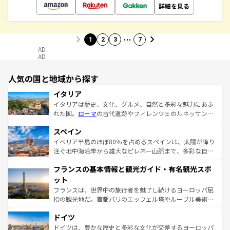
詳細を見る
…
1
2
3
7
AD
AD
人気の国と地域から探す
イタリア
イタリアは歴史、文化、グルメ、自然と多彩な魅力にあふ
れた国。
ローマ
の古代遺跡やフィレンツェのルネッサンス
美術、ヴェネツィアの運河など、歴史あるスポットはもち
スペイン
ろん、トスカーナの美しい田園風景やアマルフィ海岸の絶
景など、自然景観も見逃せない。観光の合間には、本場の
イベリア半島のほぼ80％を占めるスペインは、太陽が降り
ピザやパスタなど、絶品のイタリア料理を堪能することも
注ぐ地中海沿岸から雄大なピレネー山脈まで、多彩な自然
できる。朝目覚めてから夜眠るまで、すべての瞬間を楽し
と文化が詰まったヨーロッパ屈指の旅行先だ。多様な地域
フランスの基本情報と観光ガイド・有名観光スポ
ませてくれるイタリアで、忘れられない旅をしてみよう！
文化が根付くこの国では、情熱的なフラメンコ、熱気あふ
なお、新着のイタリア情報は
コンテンツ一覧
を参照してほ
れる闘牛、そして美味しいタパスが生活の一部となってい
ット
しい。
る。首都マドリードの洗練された雰囲気や、バルセロナの
フランスは、世界中の旅行者を魅了し続けるヨーロッパ屈
アートに溢れた街角から、地方では古代ローマ遺跡や中世
指の観光地だ。首都パリのエッフェル塔やルーブル美術館
の城塞都市、穏やかなビーチリゾートまで多彩な表情を見
といった象徴的なスポットから、田舎町の古風な美しさま
せる。地方によって風土や気候が異なるスペインはその個
ドイツ
で、幅広い魅力が詰まっている。華麗な宮殿、歴史的な大
性で訪れる人を魅了する。 なお、新着のスペイン情報は
コ
聖堂、美しいビーチ、そして豊かな自然が、訪れる者を心
ドイツは、豊かな歴史と多彩な文化が交差するヨーロッパ