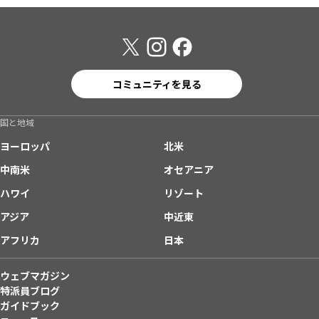
コミュニティを見る
国と地域
ヨーロッパ
北米
中南米
オセアニア
ハワイ
リゾート
アジア
中近東
アフリカ
日本
ウェブマガジン
特派員ブログ
ガイドブック