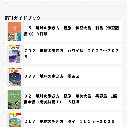
新刊ガイドブック
１５ 地球の歩き方 島旅 伊豆大島 利島（伊豆諸
島①）３訂版
Ｃ０２ 地球の歩き方 ハワイ島 ２０２７～２０２
８
Ｊ３３ 地球の歩き方 墨田区
０２ 地球の歩き方 島旅 奄美大島 喜界島 加計
呂麻島（奄美群島１） ５訂版
Ｄ１７ 地球の歩き方 タイ ２０２７～２０２８