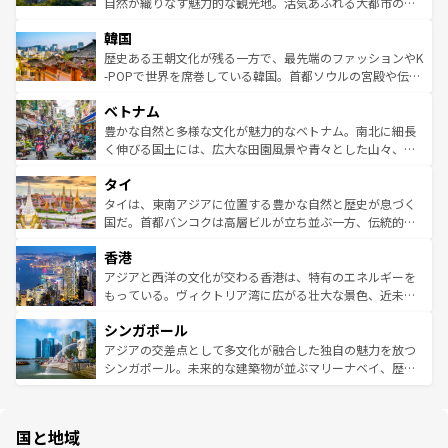
ク、伝統的なフラダンスなど、すべてがハワイの魅力を彩
ど、見どころがたくさん。また、カフェやワイン、オージ
自然が織りなす魅力的な観光地。活気あふれる大都市の台
っている。訪れるたびに新しい発見と感動が待っているハ
ービーフなどの食文化も豊かで、美味しいものであふれて
北やノスタルジックな町並みが人気な九份（ジォウフェ
ワイを、存分に味わってほしい。 なお、新着のハワイ情報
韓国
いる。アクティビティも充実しており、サーフィンやダイ
ン）、静ひつな山岳地帯である台湾東部など、都市の喧騒
は
コンテンツ一覧
を参照してほしい。
ビング、ハイキングなど、アウトドア好きにはたまらな
と山間の静けさが共存しており、訪れる人に新しい発見と
歴史ある王朝文化が残る一方で、最先端のファッションやK
い。オーストラリアの多彩な魅力を存分に味わいつくそ
驚きをもたらしてくれる。また、奥深い台湾の食文化も魅
-POPで世界を席巻している韓国。首都ソウルの宮殿や伝統
う。 なお、新着のオーストラリア情報は
コンテンツ一覧
を
力で、夜市などの屋台グルメから高級料理、ヘルシーで美
家屋が並ぶエリアでは韓国の歴史と文化に浸ることがで
参照してほしい。
ベトナム
容にもいいと評判のスイーツなど、バラエティ豊かな料理
き、地方に足を延ばせば四季折々の自然美を楽しむことが
が味わえる。 なお、新着の台湾情報は
コンテンツ一覧
を参
できる。そして、キムチや焼肉、絶品のストリートフード
豊かな自然と多様な文化が魅力的なベトナム。南北に細長
照してほしい。
まで、さまざまな韓国料理が待っている。夜には、韓国な
く伸びる国土には、広大な田園風景や青々とした山々、世
らではのナイトライフも堪能できる。あたたかいホスピタ
界遺産に登録された壮大な自然景観が点在し、都市部では
タイ
リティに包まれながら、韓国の多彩な魅力を心ゆくまで味
急速な発展と共に伝統が息づく。ハノイの古い町並みやホ
わってみてほしい。 なお、新着の韓国情報は
コンテンツ一
ーチミン市のフランス統治時代の建物も、独特の雰囲気を
タイは、東南アジアに位置する豊かな自然と歴史が息づく
覧
を参照してほしい。
醸し出している。また、バラエティの豊かさとおいしさで
国だ。首都バンコクは高層ビルが立ち並ぶ一方、伝統的な
世界中の食通を魅了してやまないベトナム料理も魅力のひ
寺院や市場がいたるところに点在し、古きよき文化と現代
香港
とつ。フォーやバインミー、ベトナムコーヒーなどは、ぜ
の活気が交差している。北部ではチェンマイなどの山岳地
ひ現地で味わいたい。どの地域を訪れてもあたたかい人々
帯で自然と触れ合い、南部ではプーケットやクラビの美し
アジアと西洋の文化が交わる香港は、特有のエネルギーを
が旅行者を迎えてくれるので、きっと忘れられない旅にな
いビーチでリゾート気分を楽しむことができる。タイ料理
もっている。ヴィクトリア湾に広がる壮大な景色、近未来
るはずだ。 なお、新着のベトナム情報は
コンテンツ一覧
を
は世界的に有名で、屋台から高級レストランまで味覚を刺
的なアートスポット、そして歴史と現代が融合した町並
参照してほしい。
シンガポール
激する。気候は一年中温暖で、どの季節にも異なる楽しみ
み、どこを訪れても感動するはず。観光スポットが密集し
が待っている。親しみやすいタイの人々、仏教を中心とし
ており、効率よく見どころを回れるのも魅力。息をのむよ
アジアの交差点として多文化が融合した独自の魅力を放つ
た文化、そして多様な観光資源が、訪れる旅人を魅了し続
うな絶景から文化的な体験まで、香港を存分に楽しみ尽く
シンガポール。未来的な建築物が並ぶマリーナベイ、歴史
ける。 なお、新着のタイ情報は
コンテンツ一覧
を参照して
そう。 なお、新着の香港情報は
コンテンツ一覧
を参照して
と伝統を感じられるエスニックタウン、多数の緑豊かな公
ほしい。
ほしい。
園や自然保護区など、自然が調和した近代的な景観と文化
の多様性あふれるカラフルな町は、どこを歩いても新しい
国と地域
発見がある。さらに、治安のよさや充実した公共交通機関