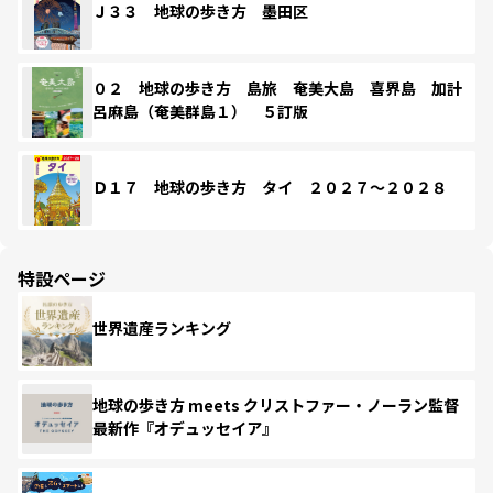
Ｊ３３ 地球の歩き方 墨田区
０２ 地球の歩き方 島旅 奄美大島 喜界島 加計
呂麻島（奄美群島１） ５訂版
Ｄ１７ 地球の歩き方 タイ ２０２７～２０２８
特設ページ
世界遺産ランキング
地球の歩き方 meets クリストファー・ノーラン監督
最新作『オデュッセイア』