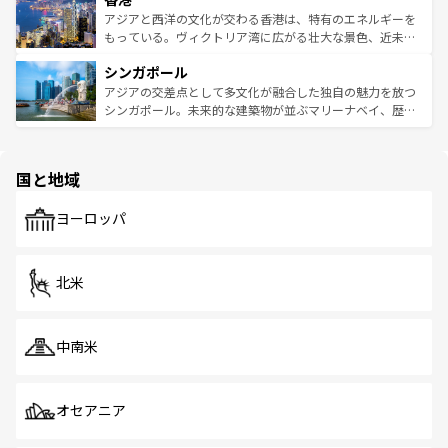
ひ現地で味わいたい。どの地域を訪れてもあたたかい人々
帯で自然と触れ合い、南部ではプーケットやクラビの美し
アジアと西洋の文化が交わる香港は、特有のエネルギーを
が旅行者を迎えてくれるので、きっと忘れられない旅にな
いビーチでリゾート気分を楽しむことができる。タイ料理
もっている。ヴィクトリア湾に広がる壮大な景色、近未来
るはずだ。 なお、新着のベトナム情報は
コンテンツ一覧
を
は世界的に有名で、屋台から高級レストランまで味覚を刺
的なアートスポット、そして歴史と現代が融合した町並
参照してほしい。
シンガポール
激する。気候は一年中温暖で、どの季節にも異なる楽しみ
み、どこを訪れても感動するはず。観光スポットが密集し
が待っている。親しみやすいタイの人々、仏教を中心とし
ており、効率よく見どころを回れるのも魅力。息をのむよ
アジアの交差点として多文化が融合した独自の魅力を放つ
た文化、そして多様な観光資源が、訪れる旅人を魅了し続
うな絶景から文化的な体験まで、香港を存分に楽しみ尽く
シンガポール。未来的な建築物が並ぶマリーナベイ、歴史
ける。 なお、新着のタイ情報は
コンテンツ一覧
を参照して
そう。 なお、新着の香港情報は
コンテンツ一覧
を参照して
と伝統を感じられるエスニックタウン、多数の緑豊かな公
ほしい。
ほしい。
園や自然保護区など、自然が調和した近代的な景観と文化
の多様性あふれるカラフルな町は、どこを歩いても新しい
国と地域
発見がある。さらに、治安のよさや充実した公共交通機関
も、旅行者にとっては魅力的なポイント。グルメも豊富
で、ホーカーズは地元の風情を楽しめる外せないスポット
ヨーロッパ
だ。訪れる人を飽きさせないシンガポールで、多様な魅力
を体感しよう。 なお、新着のシンガポール情報は
コンテン
ツ一覧
を参照してほしい。
北米
中南米
オセアニア