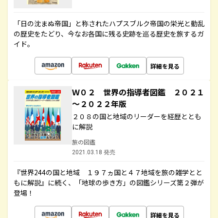
「日の沈まぬ帝国」と称されたハプスブルク帝国の栄光と動乱
の歴史をたどり、今なお各国に残る史跡を巡る歴史を旅するガ
イド。
詳細を見る
Ｗ０２ 世界の指導者図鑑 ２０２１
～２０２２年版
２０８の国と地域のリーダーを経歴ととも
に解説
旅の図鑑
2021.03.18 発売
『世界244の国と地域 １９７ヵ国と４７地域を旅の雑学とと
もに解説』に続く、「地球の歩き方」の図鑑シリーズ第２弾が
登場！
詳細を見る