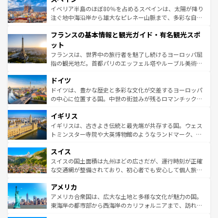
景など、自然景観も見逃せない。観光の合間には、本場の
イベリア半島のほぼ80％を占めるスペインは、太陽が降り
ピザやパスタなど、絶品のイタリア料理を堪能することも
注ぐ地中海沿岸から雄大なピレネー山脈まで、多彩な自然
できる。朝目覚めてから夜眠るまで、すべての瞬間を楽し
と文化が詰まったヨーロッパ屈指の旅行先だ。多様な地域
フランスの基本情報と観光ガイド・有名観光スポ
ませてくれるイタリアで、忘れられない旅をしてみよう！
文化が根付くこの国では、情熱的なフラメンコ、熱気あふ
なお、新着のイタリア情報は
コンテンツ一覧
を参照してほ
れる闘牛、そして美味しいタパスが生活の一部となってい
ット
しい。
る。首都マドリードの洗練された雰囲気や、バルセロナの
フランスは、世界中の旅行者を魅了し続けるヨーロッパ屈
アートに溢れた街角から、地方では古代ローマ遺跡や中世
指の観光地だ。首都パリのエッフェル塔やルーブル美術館
の城塞都市、穏やかなビーチリゾートまで多彩な表情を見
といった象徴的なスポットから、田舎町の古風な美しさま
せる。地方によって風土や気候が異なるスペインはその個
ドイツ
で、幅広い魅力が詰まっている。華麗な宮殿、歴史的な大
性で訪れる人を魅了する。 なお、新着のスペイン情報は
コ
聖堂、美しいビーチ、そして豊かな自然が、訪れる者を心
ドイツは、豊かな歴史と多彩な文化が交差するヨーロッパ
ンテンツ一覧
を参照してほしい。
から魅了する。また、フランスは美食の国としても知ら
の中心に位置する国。中世の街並みが残るロマンチック街
れ、フランス料理はユネスコ無形文化遺産にも登録されて
道から、未来を先取りするようなモダンな都市まで多様な
イギリス
いる。シャンパンの発祥地であるランス、プロヴァンスの
顔を持つこの国は、どこを歩いても飽きることがない。ベ
香り高いラベンダー畑など、多彩な楽しみ方が可能だ。さ
ルリンの文化的活気、バイエルン州のアルプスの絶景、そ
イギリスは、古きよき伝統と最先端が共存する国。ウェス
らに、パリ以外の地域にも魅力が溢れており、どの街角に
してライン川沿いのワイン畑といった風景は必見。ビール
トミンスター寺院や大英博物館のようなランドマーク、歴
も豊かな歴史と文化が息づいている。パリ以外の個性あふ
とソーセージを味わいながら地元の人と過ごす楽しい時間
史ある大学都市、美しい丘陵地帯や牧歌的な風景など、エ
れる地方に足を運ぶとそれぞれで全く異なる文化を体験で
スイス
は、お酒好きな人にはぜひ体験してほしい。 なお、新着の
リアごとに異なる魅力がある。また、優雅なアフタヌーン
きるだろう。 なお、新着のフランス情報は
コンテンツ一覧
ドイツ情報は
コンテンツ一覧
を参照してほしい。
ティー、ビール好きにはたまらない英国パブ、サッカー観
スイスの国土面積は九州ほどの広さだが、運行時刻が正確
を参照してほしい。
戦など、本場だからこそできる体験も豊富。イギリスを旅
な交通網が整備されており、初心者でも安心して個人旅行
して楽しみつくそう。 なお、新着のイギリス情報は
コンテ
を楽しめる。日本同様に時刻表どおりの旅が可能だ。中世
アメリカ
ンツ一覧
を参照してほしい。
の建物がそのまま残る町や、スイスならではのユニークな
博物館もあり、アルプス観光だけでなく町歩きも満喫する
アメリカ合衆国は、広大な土地と多様な文化が魅力の国。
ことができる。国民の所得が高いため物価も高いが、旅行
東海岸の都市部から西海岸のカリフォルニアまで、訪れる
者向けの交通パス提供のサービスもあり、うまく活用すれ
場所ごとに異なる風景と体験が待っている。ニューヨーク