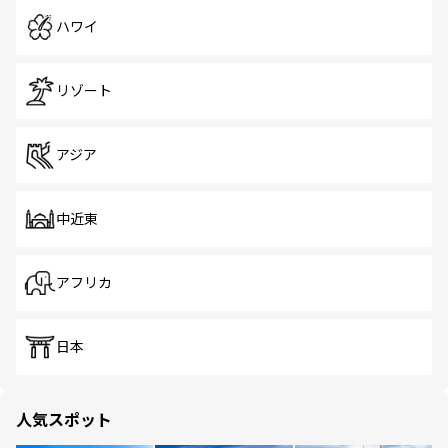
ハワイ
リゾート
アジア
中近東
アフリカ
日本
人気スポット