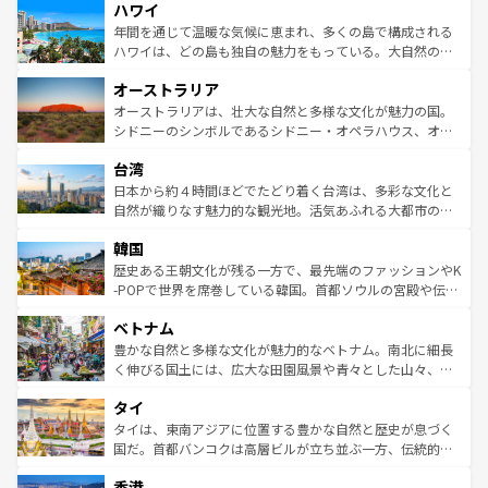
ハワイ
ば市内交通費無料で観光を楽しむこともできる。 なお、新
のような巨大都市は、観光、ショッピング、エンターテイ
着のスイス情報は
コンテンツ一覧
を参照してほしい。
ンメントが詰まった刺激的なスポットだ。一方、アメリカ
年間を通じて温暖な気候に恵まれ、多くの島で構成される
西部には大自然が広がり、グランドキャニオンやイエロー
ハワイは、どの島も独自の魅力をもっている。大自然の神
ストーン国立公園といった絶景が堪能できる。さらに、南
秘を感じたいなら、火山が生み出した壮大な景観を誇るハ
オーストラリア
部のニューオーリンズでは、音楽と美食が融合した独特の
ワイ島は見逃せない。また、定番の観光地といえばオアフ
文化が魅力。旅行者はアメリカの各地域で異なる魅力を楽
島だが、静かな自然を求めるならマウイ島やカウアイ島が
オーストラリアは、壮大な自然と多様な文化が魅力の国。
しみながら、その多様性と豊かな歴史を感じることができ
おすすめ。エメラルドグリーンに輝く海をはじめ、豊かな
シドニーのシンボルであるシドニー・オペラハウス、オー
るだろう。車でのロードトリップや列車の旅も、アメリカ
文化や歴史が息づいている。「アロハスピリット」と呼ば
ストラリア東海岸北部に広がる大サンゴ礁地帯グレートバ
ならではの贅沢な旅のスタイルだ。 なお、新着のアメリカ
台湾
れるおもてなしの心で訪れる人々を迎えてくれるハワイの
リアリーフや大陸中央部にそびえるウルル（エアーズロッ
情報は
コンテンツ一覧
を参照してほしい。
人々、おいしいローカルフードやハワイアンミュージッ
ク）、タスマニアの美しい原生林やケアンズの熱帯雨林な
日本から約４時間ほどでたどり着く台湾は、多彩な文化と
ク、伝統的なフラダンスなど、すべてがハワイの魅力を彩
ど、見どころがたくさん。また、カフェやワイン、オージ
自然が織りなす魅力的な観光地。活気あふれる大都市の台
っている。訪れるたびに新しい発見と感動が待っているハ
ービーフなどの食文化も豊かで、美味しいものであふれて
北やノスタルジックな町並みが人気な九份（ジォウフェ
ワイを、存分に味わってほしい。 なお、新着のハワイ情報
韓国
いる。アクティビティも充実しており、サーフィンやダイ
ン）、静ひつな山岳地帯である台湾東部など、都市の喧騒
は
コンテンツ一覧
を参照してほしい。
ビング、ハイキングなど、アウトドア好きにはたまらな
と山間の静けさが共存しており、訪れる人に新しい発見と
歴史ある王朝文化が残る一方で、最先端のファッションやK
い。オーストラリアの多彩な魅力を存分に味わいつくそ
驚きをもたらしてくれる。また、奥深い台湾の食文化も魅
-POPで世界を席巻している韓国。首都ソウルの宮殿や伝統
う。 なお、新着のオーストラリア情報は
コンテンツ一覧
を
力で、夜市などの屋台グルメから高級料理、ヘルシーで美
家屋が並ぶエリアでは韓国の歴史と文化に浸ることがで
参照してほしい。
ベトナム
容にもいいと評判のスイーツなど、バラエティ豊かな料理
き、地方に足を延ばせば四季折々の自然美を楽しむことが
が味わえる。 なお、新着の台湾情報は
コンテンツ一覧
を参
できる。そして、キムチや焼肉、絶品のストリートフード
豊かな自然と多様な文化が魅力的なベトナム。南北に細長
照してほしい。
まで、さまざまな韓国料理が待っている。夜には、韓国な
く伸びる国土には、広大な田園風景や青々とした山々、世
らではのナイトライフも堪能できる。あたたかいホスピタ
界遺産に登録された壮大な自然景観が点在し、都市部では
タイ
リティに包まれながら、韓国の多彩な魅力を心ゆくまで味
急速な発展と共に伝統が息づく。ハノイの古い町並みやホ
わってみてほしい。 なお、新着の韓国情報は
コンテンツ一
ーチミン市のフランス統治時代の建物も、独特の雰囲気を
タイは、東南アジアに位置する豊かな自然と歴史が息づく
覧
を参照してほしい。
醸し出している。また、バラエティの豊かさとおいしさで
国だ。首都バンコクは高層ビルが立ち並ぶ一方、伝統的な
世界中の食通を魅了してやまないベトナム料理も魅力のひ
寺院や市場がいたるところに点在し、古きよき文化と現代
香港
とつ。フォーやバインミー、ベトナムコーヒーなどは、ぜ
の活気が交差している。北部ではチェンマイなどの山岳地