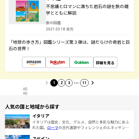
不思議とロマンに満ちた岩石の謎を旅の雑
学とともに解説
旅の図鑑
2021.03.18 発売
「地球の歩き方」図鑑シリーズ第３弾は、謎だらけの奇岩と巨
石の世界！
詳細を見る
…
1
2
3
11
AD
AD
人気の国と地域から探す
イタリア
イタリアは歴史、文化、グルメ、自然と多彩な魅力にあふ
れた国。
ローマ
の古代遺跡やフィレンツェのルネッサンス
美術、ヴェネツィアの運河など、歴史あるスポットはもち
スペイン
ろん、トスカーナの美しい田園風景やアマルフィ海岸の絶