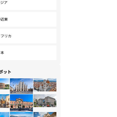
アジア
中近東
アフリカ
日本
ポット