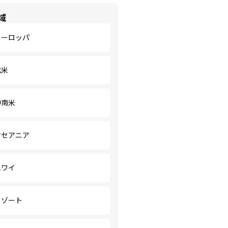
域
ヨーロッパ
北米
中南米
オセアニア
ハワイ
リゾート