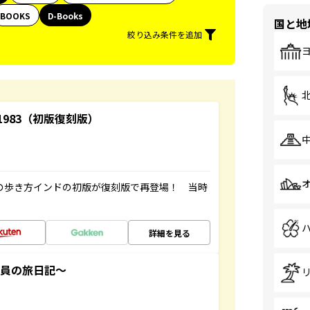
BOOKS
D-Books
国と地
絞り込み条件を追加
-1983（初版復刻版）
球の歩き方インドの初版が復刻版で再登場！ 当時
詳細を見る
社員の旅日記～