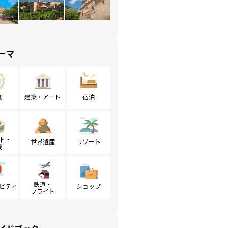
ーマ
食
建築・アート
宿泊
ト・
世界遺産
リゾート
戦
鉄道・
ビティ
ショップ
フライト