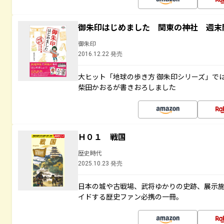
御朱印はじめました 関東の神社 週末
御朱印
2016.12.22 発売
大ヒット「地球の歩き方 御朱印シリーズ」で
柴田かおるが書きおろしました
Ｈ０１ 戦国
歴史時代
2025.10.23 発売
日本の城や古戦場、武将ゆかりの史跡、展示
イドする歴史ファン必携の一冊。