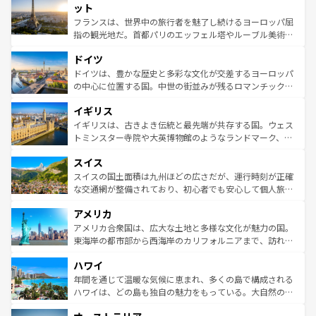
なお、新着のイタリア情報は
コンテンツ一覧
を参照してほ
れる闘牛、そして美味しいタパスが生活の一部となってい
ット
しい。
る。首都マドリードの洗練された雰囲気や、バルセロナの
フランスは、世界中の旅行者を魅了し続けるヨーロッパ屈
アートに溢れた街角から、地方では古代ローマ遺跡や中世
指の観光地だ。首都パリのエッフェル塔やルーブル美術館
の城塞都市、穏やかなビーチリゾートまで多彩な表情を見
といった象徴的なスポットから、田舎町の古風な美しさま
せる。地方によって風土や気候が異なるスペインはその個
ドイツ
で、幅広い魅力が詰まっている。華麗な宮殿、歴史的な大
性で訪れる人を魅了する。 なお、新着のスペイン情報は
コ
聖堂、美しいビーチ、そして豊かな自然が、訪れる者を心
ドイツは、豊かな歴史と多彩な文化が交差するヨーロッパ
ンテンツ一覧
を参照してほしい。
から魅了する。また、フランスは美食の国としても知ら
の中心に位置する国。中世の街並みが残るロマンチック街
れ、フランス料理はユネスコ無形文化遺産にも登録されて
道から、未来を先取りするようなモダンな都市まで多様な
イギリス
いる。シャンパンの発祥地であるランス、プロヴァンスの
顔を持つこの国は、どこを歩いても飽きることがない。ベ
香り高いラベンダー畑など、多彩な楽しみ方が可能だ。さ
ルリンの文化的活気、バイエルン州のアルプスの絶景、そ
イギリスは、古きよき伝統と最先端が共存する国。ウェス
らに、パリ以外の地域にも魅力が溢れており、どの街角に
してライン川沿いのワイン畑といった風景は必見。ビール
トミンスター寺院や大英博物館のようなランドマーク、歴
も豊かな歴史と文化が息づいている。パリ以外の個性あふ
とソーセージを味わいながら地元の人と過ごす楽しい時間
史ある大学都市、美しい丘陵地帯や牧歌的な風景など、エ
れる地方に足を運ぶとそれぞれで全く異なる文化を体験で
スイス
は、お酒好きな人にはぜひ体験してほしい。 なお、新着の
リアごとに異なる魅力がある。また、優雅なアフタヌーン
きるだろう。 なお、新着のフランス情報は
コンテンツ一覧
ドイツ情報は
コンテンツ一覧
を参照してほしい。
ティー、ビール好きにはたまらない英国パブ、サッカー観
スイスの国土面積は九州ほどの広さだが、運行時刻が正確
を参照してほしい。
戦など、本場だからこそできる体験も豊富。イギリスを旅
な交通網が整備されており、初心者でも安心して個人旅行
して楽しみつくそう。 なお、新着のイギリス情報は
コンテ
を楽しめる。日本同様に時刻表どおりの旅が可能だ。中世
アメリカ
ンツ一覧
を参照してほしい。
の建物がそのまま残る町や、スイスならではのユニークな
博物館もあり、アルプス観光だけでなく町歩きも満喫する
アメリカ合衆国は、広大な土地と多様な文化が魅力の国。
ことができる。国民の所得が高いため物価も高いが、旅行
東海岸の都市部から西海岸のカリフォルニアまで、訪れる
者向けの交通パス提供のサービスもあり、うまく活用すれ
場所ごとに異なる風景と体験が待っている。ニューヨーク
ハワイ
ば市内交通費無料で観光を楽しむこともできる。 なお、新
のような巨大都市は、観光、ショッピング、エンターテイ
着のスイス情報は
コンテンツ一覧
を参照してほしい。
ンメントが詰まった刺激的なスポットだ。一方、アメリカ
年間を通じて温暖な気候に恵まれ、多くの島で構成される
西部には大自然が広がり、グランドキャニオンやイエロー
ハワイは、どの島も独自の魅力をもっている。大自然の神
ストーン国立公園といった絶景が堪能できる。さらに、南
秘を感じたいなら、火山が生み出した壮大な景観を誇るハ