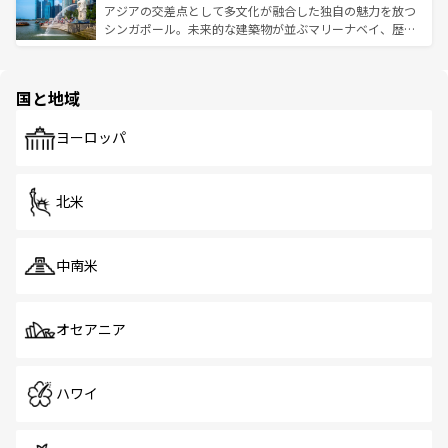
が待っている。親しみやすいタイの人々、仏教を中心とし
ており、効率よく見どころを回れるのも魅力。息をのむよ
アジアの交差点として多文化が融合した独自の魅力を放つ
た文化、そして多様な観光資源が、訪れる旅人を魅了し続
うな絶景から文化的な体験まで、香港を存分に楽しみ尽く
シンガポール。未来的な建築物が並ぶマリーナベイ、歴史
ける。 なお、新着のタイ情報は
コンテンツ一覧
を参照して
そう。 なお、新着の香港情報は
コンテンツ一覧
を参照して
と伝統を感じられるエスニックタウン、多数の緑豊かな公
ほしい。
ほしい。
園や自然保護区など、自然が調和した近代的な景観と文化
の多様性あふれるカラフルな町は、どこを歩いても新しい
国と地域
発見がある。さらに、治安のよさや充実した公共交通機関
も、旅行者にとっては魅力的なポイント。グルメも豊富
で、ホーカーズは地元の風情を楽しめる外せないスポット
ヨーロッパ
だ。訪れる人を飽きさせないシンガポールで、多様な魅力
を体感しよう。 なお、新着のシンガポール情報は
コンテン
ツ一覧
を参照してほしい。
北米
中南米
オセアニア
ハワイ