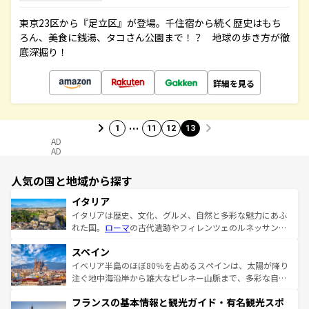
東京23区から『足立区』が登場。千住宿から続く歴史はもち
ろん、美食に銭湯、タコさん公園まで！？ 地球の歩き方が徹
底深掘り！
詳細を見る
…
1
11
12
13
AD
AD
人気の国と地域から探す
イタリア
イタリアは歴史、文化、グルメ、自然と多彩な魅力にあふ
れた国。
ローマ
の古代遺跡やフィレンツェのルネッサンス
美術、ヴェネツィアの運河など、歴史あるスポットはもち
スペイン
ろん、トスカーナの美しい田園風景やアマルフィ海岸の絶
景など、自然景観も見逃せない。観光の合間には、本場の
イベリア半島のほぼ80％を占めるスペインは、太陽が降り
ピザやパスタなど、絶品のイタリア料理を堪能することも
注ぐ地中海沿岸から雄大なピレネー山脈まで、多彩な自然
できる。朝目覚めてから夜眠るまで、すべての瞬間を楽し
と文化が詰まったヨーロッパ屈指の旅行先だ。多様な地域
フランスの基本情報と観光ガイド・有名観光スポ
ませてくれるイタリアで、忘れられない旅をしてみよう！
文化が根付くこの国では、情熱的なフラメンコ、熱気あふ