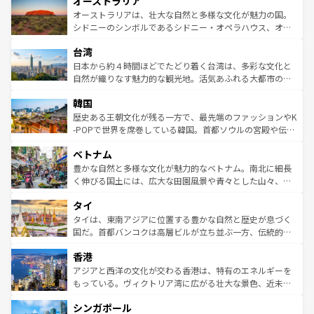
オーストラリア
部のニューオーリンズでは、音楽と美食が融合した独特の
ワイ島は見逃せない。また、定番の観光地といえばオアフ
文化が魅力。旅行者はアメリカの各地域で異なる魅力を楽
島だが、静かな自然を求めるならマウイ島やカウアイ島が
オーストラリアは、壮大な自然と多様な文化が魅力の国。
しみながら、その多様性と豊かな歴史を感じることができ
おすすめ。エメラルドグリーンに輝く海をはじめ、豊かな
シドニーのシンボルであるシドニー・オペラハウス、オー
るだろう。車でのロードトリップや列車の旅も、アメリカ
文化や歴史が息づいている。「アロハスピリット」と呼ば
ストラリア東海岸北部に広がる大サンゴ礁地帯グレートバ
ならではの贅沢な旅のスタイルだ。 なお、新着のアメリカ
台湾
れるおもてなしの心で訪れる人々を迎えてくれるハワイの
リアリーフや大陸中央部にそびえるウルル（エアーズロッ
情報は
コンテンツ一覧
を参照してほしい。
人々、おいしいローカルフードやハワイアンミュージッ
ク）、タスマニアの美しい原生林やケアンズの熱帯雨林な
日本から約４時間ほどでたどり着く台湾は、多彩な文化と
ク、伝統的なフラダンスなど、すべてがハワイの魅力を彩
ど、見どころがたくさん。また、カフェやワイン、オージ
自然が織りなす魅力的な観光地。活気あふれる大都市の台
っている。訪れるたびに新しい発見と感動が待っているハ
ービーフなどの食文化も豊かで、美味しいものであふれて
北やノスタルジックな町並みが人気な九份（ジォウフェ
ワイを、存分に味わってほしい。 なお、新着のハワイ情報
韓国
いる。アクティビティも充実しており、サーフィンやダイ
ン）、静ひつな山岳地帯である台湾東部など、都市の喧騒
は
コンテンツ一覧
を参照してほしい。
ビング、ハイキングなど、アウトドア好きにはたまらな
と山間の静けさが共存しており、訪れる人に新しい発見と
歴史ある王朝文化が残る一方で、最先端のファッションやK
い。オーストラリアの多彩な魅力を存分に味わいつくそ
驚きをもたらしてくれる。また、奥深い台湾の食文化も魅
-POPで世界を席巻している韓国。首都ソウルの宮殿や伝統
う。 なお、新着のオーストラリア情報は
コンテンツ一覧
を
力で、夜市などの屋台グルメから高級料理、ヘルシーで美
家屋が並ぶエリアでは韓国の歴史と文化に浸ることがで
参照してほしい。
ベトナム
容にもいいと評判のスイーツなど、バラエティ豊かな料理
き、地方に足を延ばせば四季折々の自然美を楽しむことが
が味わえる。 なお、新着の台湾情報は
コンテンツ一覧
を参
できる。そして、キムチや焼肉、絶品のストリートフード
豊かな自然と多様な文化が魅力的なベトナム。南北に細長
照してほしい。
まで、さまざまな韓国料理が待っている。夜には、韓国な
く伸びる国土には、広大な田園風景や青々とした山々、世
らではのナイトライフも堪能できる。あたたかいホスピタ
界遺産に登録された壮大な自然景観が点在し、都市部では
タイ
リティに包まれながら、韓国の多彩な魅力を心ゆくまで味
急速な発展と共に伝統が息づく。ハノイの古い町並みやホ
わってみてほしい。 なお、新着の韓国情報は
コンテンツ一
ーチミン市のフランス統治時代の建物も、独特の雰囲気を
タイは、東南アジアに位置する豊かな自然と歴史が息づく
覧
を参照してほしい。
醸し出している。また、バラエティの豊かさとおいしさで
国だ。首都バンコクは高層ビルが立ち並ぶ一方、伝統的な
世界中の食通を魅了してやまないベトナム料理も魅力のひ
寺院や市場がいたるところに点在し、古きよき文化と現代
香港
とつ。フォーやバインミー、ベトナムコーヒーなどは、ぜ
の活気が交差している。北部ではチェンマイなどの山岳地
ひ現地で味わいたい。どの地域を訪れてもあたたかい人々
帯で自然と触れ合い、南部ではプーケットやクラビの美し
アジアと西洋の文化が交わる香港は、特有のエネルギーを
が旅行者を迎えてくれるので、きっと忘れられない旅にな
いビーチでリゾート気分を楽しむことができる。タイ料理
もっている。ヴィクトリア湾に広がる壮大な景色、近未来
るはずだ。 なお、新着のベトナム情報は
コンテンツ一覧
を
は世界的に有名で、屋台から高級レストランまで味覚を刺
的なアートスポット、そして歴史と現代が融合した町並
参照してほしい。
シンガポール
激する。気候は一年中温暖で、どの季節にも異なる楽しみ
み、どこを訪れても感動するはず。観光スポットが密集し