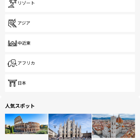
リゾート
アジア
中近東
アフリカ
日本
人気スポット