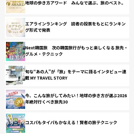
地球の歩き方アワード みんなで選ぶ、旅のベスト。
エアラインランキング 読者の投票をもとにランキン
グ形式で発表
Next韓国旅 次の韓国旅行がもっと楽しくなる 旅先・
グルメ・テクニック
旬な“あの人”が「旅」をテーマに語るインタビュー連
載 MY TRAVEL STORY
今、こんな旅がしてみたい！地球の歩き方が選ぶ2026
年絶対行くべき旅先30
コスパもタイパもかなえる！賢者の旅テクニック