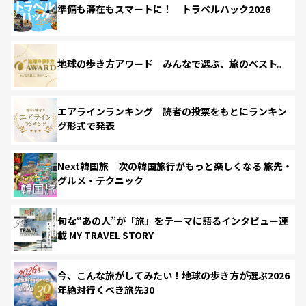
準備も滞在もスマートに！ トラベルハック2026
地球の歩き方アワード みんなで選ぶ、旅のベスト。
エアラインランキング 読者の投票をもとにランキン
グ形式で発表
Next韓国旅 次の韓国旅行がもっと楽しくなる 旅先・
グルメ・テクニック
旬な“あの人”が「旅」をテーマに語るインタビュー連
載 MY TRAVEL STORY
今、こんな旅がしてみたい！地球の歩き方が選ぶ2026
年絶対行くべき旅先30