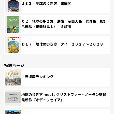
Ｊ３３ 地球の歩き方 墨田区
０２ 地球の歩き方 島旅 奄美大島 喜界島 加計
呂麻島（奄美群島１） ５訂版
Ｄ１７ 地球の歩き方 タイ ２０２７～２０２８
特設ページ
世界遺産ランキング
地球の歩き方 meets クリストファー・ノーラン監督
最新作『オデュッセイア』