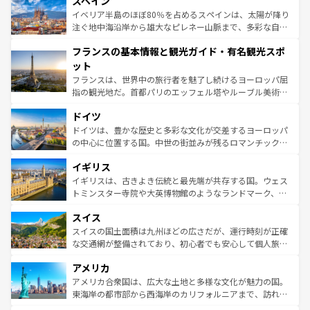
スペイン
ろん、トスカーナの美しい田園風景やアマルフィ海岸の絶
景など、自然景観も見逃せない。観光の合間には、本場の
イベリア半島のほぼ80％を占めるスペインは、太陽が降り
ピザやパスタなど、絶品のイタリア料理を堪能することも
注ぐ地中海沿岸から雄大なピレネー山脈まで、多彩な自然
できる。朝目覚めてから夜眠るまで、すべての瞬間を楽し
と文化が詰まったヨーロッパ屈指の旅行先だ。多様な地域
フランスの基本情報と観光ガイド・有名観光スポ
ませてくれるイタリアで、忘れられない旅をしてみよう！
文化が根付くこの国では、情熱的なフラメンコ、熱気あふ
なお、新着のイタリア情報は
コンテンツ一覧
を参照してほ
れる闘牛、そして美味しいタパスが生活の一部となってい
ット
しい。
る。首都マドリードの洗練された雰囲気や、バルセロナの
フランスは、世界中の旅行者を魅了し続けるヨーロッパ屈
アートに溢れた街角から、地方では古代ローマ遺跡や中世
指の観光地だ。首都パリのエッフェル塔やルーブル美術館
の城塞都市、穏やかなビーチリゾートまで多彩な表情を見
といった象徴的なスポットから、田舎町の古風な美しさま
せる。地方によって風土や気候が異なるスペインはその個
ドイツ
で、幅広い魅力が詰まっている。華麗な宮殿、歴史的な大
性で訪れる人を魅了する。 なお、新着のスペイン情報は
コ
聖堂、美しいビーチ、そして豊かな自然が、訪れる者を心
ドイツは、豊かな歴史と多彩な文化が交差するヨーロッパ
ンテンツ一覧
を参照してほしい。
から魅了する。また、フランスは美食の国としても知ら
の中心に位置する国。中世の街並みが残るロマンチック街
れ、フランス料理はユネスコ無形文化遺産にも登録されて
道から、未来を先取りするようなモダンな都市まで多様な
イギリス
いる。シャンパンの発祥地であるランス、プロヴァンスの
顔を持つこの国は、どこを歩いても飽きることがない。ベ
香り高いラベンダー畑など、多彩な楽しみ方が可能だ。さ
ルリンの文化的活気、バイエルン州のアルプスの絶景、そ
イギリスは、古きよき伝統と最先端が共存する国。ウェス
らに、パリ以外の地域にも魅力が溢れており、どの街角に
してライン川沿いのワイン畑といった風景は必見。ビール
トミンスター寺院や大英博物館のようなランドマーク、歴
も豊かな歴史と文化が息づいている。パリ以外の個性あふ
とソーセージを味わいながら地元の人と過ごす楽しい時間
史ある大学都市、美しい丘陵地帯や牧歌的な風景など、エ
れる地方に足を運ぶとそれぞれで全く異なる文化を体験で
スイス
は、お酒好きな人にはぜひ体験してほしい。 なお、新着の
リアごとに異なる魅力がある。また、優雅なアフタヌーン
きるだろう。 なお、新着のフランス情報は
コンテンツ一覧
ドイツ情報は
コンテンツ一覧
を参照してほしい。
ティー、ビール好きにはたまらない英国パブ、サッカー観
スイスの国土面積は九州ほどの広さだが、運行時刻が正確
を参照してほしい。
戦など、本場だからこそできる体験も豊富。イギリスを旅
な交通網が整備されており、初心者でも安心して個人旅行
して楽しみつくそう。 なお、新着のイギリス情報は
コンテ
を楽しめる。日本同様に時刻表どおりの旅が可能だ。中世
アメリカ
ンツ一覧
を参照してほしい。
の建物がそのまま残る町や、スイスならではのユニークな
博物館もあり、アルプス観光だけでなく町歩きも満喫する
アメリカ合衆国は、広大な土地と多様な文化が魅力の国。
ことができる。国民の所得が高いため物価も高いが、旅行
東海岸の都市部から西海岸のカリフォルニアまで、訪れる
者向けの交通パス提供のサービスもあり、うまく活用すれ
場所ごとに異なる風景と体験が待っている。ニューヨーク