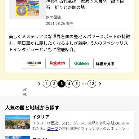
神秘の古代遺跡 驚異の大自然 謎の巨
石 祈りと奇跡の地
旅の図鑑
2021.08.26 発売
美しくミステリアスな世界各国の聖地＆パワースポットの特徴
を、明日誰かに話したくなるふしぎ雑学、5人のスペシャリス
トインタビューとともに徹底紹介。
詳細を見る
…
1
2
3
4
5
12
AD
AD
人気の国と地域から探す
イタリア
イタリアは歴史、文化、グルメ、自然と多彩な魅力にあふ
れた国。
ローマ
の古代遺跡やフィレンツェのルネッサンス
美術、ヴェネツィアの運河など、歴史あるスポットはもち