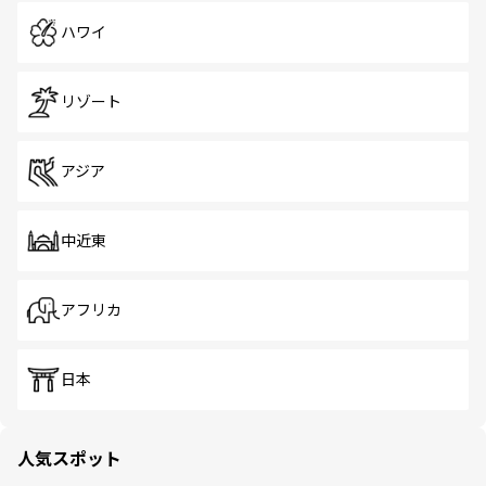
ハワイ
リゾート
アジア
中近東
アフリカ
日本
人気スポット