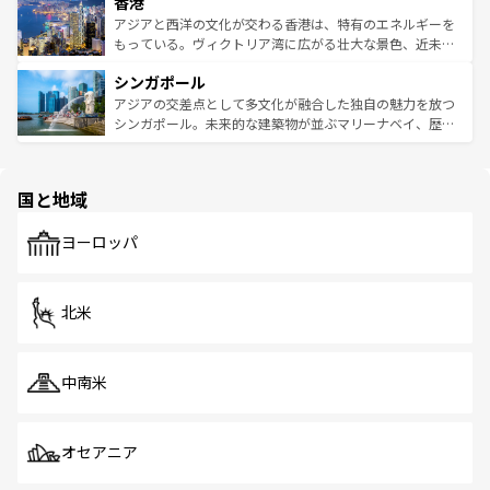
香港
とつ。フォーやバインミー、ベトナムコーヒーなどは、ぜ
の活気が交差している。北部ではチェンマイなどの山岳地
ひ現地で味わいたい。どの地域を訪れてもあたたかい人々
帯で自然と触れ合い、南部ではプーケットやクラビの美し
アジアと西洋の文化が交わる香港は、特有のエネルギーを
が旅行者を迎えてくれるので、きっと忘れられない旅にな
いビーチでリゾート気分を楽しむことができる。タイ料理
もっている。ヴィクトリア湾に広がる壮大な景色、近未来
るはずだ。 なお、新着のベトナム情報は
コンテンツ一覧
を
は世界的に有名で、屋台から高級レストランまで味覚を刺
的なアートスポット、そして歴史と現代が融合した町並
参照してほしい。
シンガポール
激する。気候は一年中温暖で、どの季節にも異なる楽しみ
み、どこを訪れても感動するはず。観光スポットが密集し
が待っている。親しみやすいタイの人々、仏教を中心とし
ており、効率よく見どころを回れるのも魅力。息をのむよ
アジアの交差点として多文化が融合した独自の魅力を放つ
た文化、そして多様な観光資源が、訪れる旅人を魅了し続
うな絶景から文化的な体験まで、香港を存分に楽しみ尽く
シンガポール。未来的な建築物が並ぶマリーナベイ、歴史
ける。 なお、新着のタイ情報は
コンテンツ一覧
を参照して
そう。 なお、新着の香港情報は
コンテンツ一覧
を参照して
と伝統を感じられるエスニックタウン、多数の緑豊かな公
ほしい。
ほしい。
園や自然保護区など、自然が調和した近代的な景観と文化
の多様性あふれるカラフルな町は、どこを歩いても新しい
国と地域
発見がある。さらに、治安のよさや充実した公共交通機関
も、旅行者にとっては魅力的なポイント。グルメも豊富
で、ホーカーズは地元の風情を楽しめる外せないスポット
ヨーロッパ
だ。訪れる人を飽きさせないシンガポールで、多様な魅力
を体感しよう。 なお、新着のシンガポール情報は
コンテン
ツ一覧
を参照してほしい。
北米
中南米
オセアニア