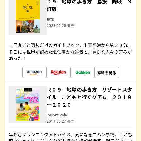
０９ 地球の歩き方 島旅 隠岐 ３
訂版
島旅
2023.05.25 発売
１冊丸ごと隠岐だけのガイドブック。出雲空港から約３０分。
そこには世界が認めた個性豊かな絶景と、豊かな人々の営みが
あった！
詳細を見る
Ｒ０９ 地球の歩き方 リゾートスタ
イル こどもと行くグアム ２０１９
～２０２０
Resort Style
2019.03.27 発売
年齢別プランニングアドバイス、気になるゴハン事情、こども