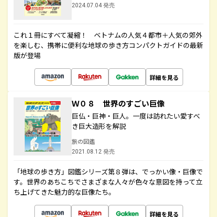
2024.07.04 発売
これ１冊にすべて凝縮！ ベトナムの人気４都市＋人気の郊外
を楽しむ、携帯に便利な地球の歩き方コンパクトガイドの最新
版が登場
詳細を見る
Ｗ０８ 世界のすごい巨像
巨仏・巨神・巨人。一度は訪れたい愛すべ
き巨大造形を解説
旅の図鑑
2021.08.12 発売
「地球の歩き方」図鑑シリーズ第８弾は、でっかい像・巨像で
す。世界のあちこちでさまざまな人々が色々な意図を持って立
ち上げてきた魅力的な巨像たち。
詳細を見る