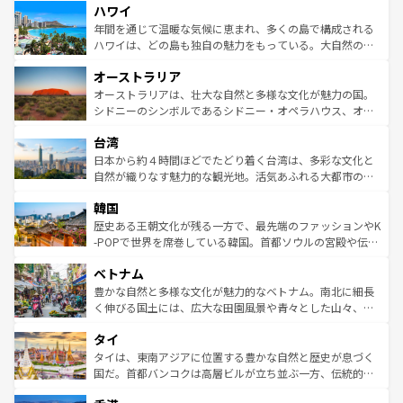
ハワイ
ば市内交通費無料で観光を楽しむこともできる。 なお、新
のような巨大都市は、観光、ショッピング、エンターテイ
着のスイス情報は
コンテンツ一覧
を参照してほしい。
ンメントが詰まった刺激的なスポットだ。一方、アメリカ
年間を通じて温暖な気候に恵まれ、多くの島で構成される
西部には大自然が広がり、グランドキャニオンやイエロー
ハワイは、どの島も独自の魅力をもっている。大自然の神
ストーン国立公園といった絶景が堪能できる。さらに、南
秘を感じたいなら、火山が生み出した壮大な景観を誇るハ
オーストラリア
部のニューオーリンズでは、音楽と美食が融合した独特の
ワイ島は見逃せない。また、定番の観光地といえばオアフ
文化が魅力。旅行者はアメリカの各地域で異なる魅力を楽
島だが、静かな自然を求めるならマウイ島やカウアイ島が
オーストラリアは、壮大な自然と多様な文化が魅力の国。
しみながら、その多様性と豊かな歴史を感じることができ
おすすめ。エメラルドグリーンに輝く海をはじめ、豊かな
シドニーのシンボルであるシドニー・オペラハウス、オー
るだろう。車でのロードトリップや列車の旅も、アメリカ
文化や歴史が息づいている。「アロハスピリット」と呼ば
ストラリア東海岸北部に広がる大サンゴ礁地帯グレートバ
ならではの贅沢な旅のスタイルだ。 なお、新着のアメリカ
台湾
れるおもてなしの心で訪れる人々を迎えてくれるハワイの
リアリーフや大陸中央部にそびえるウルル（エアーズロッ
情報は
コンテンツ一覧
を参照してほしい。
人々、おいしいローカルフードやハワイアンミュージッ
ク）、タスマニアの美しい原生林やケアンズの熱帯雨林な
日本から約４時間ほどでたどり着く台湾は、多彩な文化と
ク、伝統的なフラダンスなど、すべてがハワイの魅力を彩
ど、見どころがたくさん。また、カフェやワイン、オージ
自然が織りなす魅力的な観光地。活気あふれる大都市の台
っている。訪れるたびに新しい発見と感動が待っているハ
ービーフなどの食文化も豊かで、美味しいものであふれて
北やノスタルジックな町並みが人気な九份（ジォウフェ
ワイを、存分に味わってほしい。 なお、新着のハワイ情報
韓国
いる。アクティビティも充実しており、サーフィンやダイ
ン）、静ひつな山岳地帯である台湾東部など、都市の喧騒
は
コンテンツ一覧
を参照してほしい。
ビング、ハイキングなど、アウトドア好きにはたまらな
と山間の静けさが共存しており、訪れる人に新しい発見と
歴史ある王朝文化が残る一方で、最先端のファッションやK
い。オーストラリアの多彩な魅力を存分に味わいつくそ
驚きをもたらしてくれる。また、奥深い台湾の食文化も魅
-POPで世界を席巻している韓国。首都ソウルの宮殿や伝統
う。 なお、新着のオーストラリア情報は
コンテンツ一覧
を
力で、夜市などの屋台グルメから高級料理、ヘルシーで美
家屋が並ぶエリアでは韓国の歴史と文化に浸ることがで
参照してほしい。
ベトナム
容にもいいと評判のスイーツなど、バラエティ豊かな料理
き、地方に足を延ばせば四季折々の自然美を楽しむことが
が味わえる。 なお、新着の台湾情報は
コンテンツ一覧
を参
できる。そして、キムチや焼肉、絶品のストリートフード
豊かな自然と多様な文化が魅力的なベトナム。南北に細長
照してほしい。
まで、さまざまな韓国料理が待っている。夜には、韓国な
く伸びる国土には、広大な田園風景や青々とした山々、世
らではのナイトライフも堪能できる。あたたかいホスピタ
界遺産に登録された壮大な自然景観が点在し、都市部では
タイ
リティに包まれながら、韓国の多彩な魅力を心ゆくまで味
急速な発展と共に伝統が息づく。ハノイの古い町並みやホ
わってみてほしい。 なお、新着の韓国情報は
コンテンツ一
ーチミン市のフランス統治時代の建物も、独特の雰囲気を
タイは、東南アジアに位置する豊かな自然と歴史が息づく
覧
を参照してほしい。
醸し出している。また、バラエティの豊かさとおいしさで
国だ。首都バンコクは高層ビルが立ち並ぶ一方、伝統的な
世界中の食通を魅了してやまないベトナム料理も魅力のひ
寺院や市場がいたるところに点在し、古きよき文化と現代