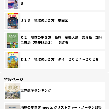
８
Ｊ３３ 地球の歩き方 墨田区
０２ 地球の歩き方 島旅 奄美大島 喜界島 加計
呂麻島（奄美群島１） ５訂版
Ｄ１７ 地球の歩き方 タイ ２０２７～２０２８
特設ページ
世界遺産ランキング
地球の歩き方 meets クリストファー・ノーラン監督