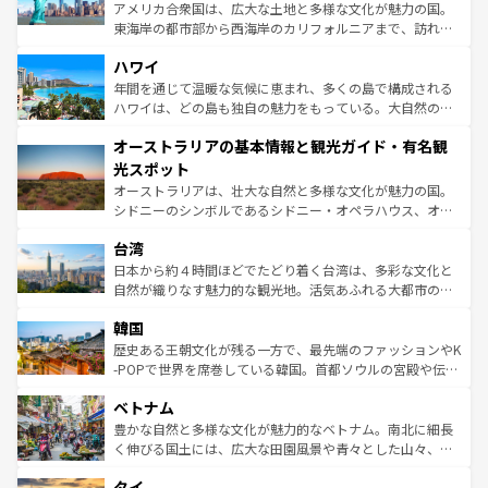
ことができる。国民の所得が高いため物価も高いが、旅行
アメリカ合衆国は、広大な土地と多様な文化が魅力の国。
者向けの交通パス提供のサービスもあり、うまく活用すれ
東海岸の都市部から西海岸のカリフォルニアまで、訪れる
ば市内交通費無料で観光を楽しむこともできる。 なお、新
場所ごとに異なる風景と体験が待っている。ニューヨーク
着のスイス情報は
コンテンツ一覧
を参照してほしい。
ハワイ
のような巨大都市は、観光、ショッピング、エンターテイ
ンメントが詰まった刺激的なスポットだ。一方、アメリカ
年間を通じて温暖な気候に恵まれ、多くの島で構成される
西部には大自然が広がり、グランドキャニオンやイエロー
ハワイは、どの島も独自の魅力をもっている。大自然の神
ストーン国立公園といった絶景が堪能できる。さらに、南
秘を感じたいなら、火山が生み出した壮大な景観を誇るハ
オーストラリアの基本情報と観光ガイド・有名観
部のニューオーリンズでは、音楽と美食が融合した独特の
ワイ島は見逃せない。また、定番の観光地といえばオアフ
文化が魅力。旅行者はアメリカの各地域で異なる魅力を楽
島だが、静かな自然を求めるならマウイ島やカウアイ島が
光スポット
しみながら、その多様性と豊かな歴史を感じることができ
おすすめ。エメラルドグリーンに輝く海をはじめ、豊かな
オーストラリアは、壮大な自然と多様な文化が魅力の国。
るだろう。車でのロードトリップや列車の旅も、アメリカ
文化や歴史が息づいている。「アロハスピリット」と呼ば
シドニーのシンボルであるシドニー・オペラハウス、オー
ならではの贅沢な旅のスタイルだ。 なお、新着のアメリカ
れるおもてなしの心で訪れる人々を迎えてくれるハワイの
ストラリア東海岸北部に広がる大サンゴ礁地帯グレートバ
情報は
コンテンツ一覧
を参照してほしい。
人々、おいしいローカルフードやハワイアンミュージッ
台湾
リアリーフや大陸中央部にそびえるウルル（エアーズロッ
ク、伝統的なフラダンスなど、すべてがハワイの魅力を彩
ク）、タスマニアの美しい原生林やケアンズの熱帯雨林な
日本から約４時間ほどでたどり着く台湾は、多彩な文化と
っている。訪れるたびに新しい発見と感動が待っているハ
ど、見どころがたくさん。また、カフェやワイン、オージ
自然が織りなす魅力的な観光地。活気あふれる大都市の台
ワイを、存分に味わってほしい。 なお、新着のハワイ情報
ービーフなどの食文化も豊かで、美味しいものであふれて
北やノスタルジックな町並みが人気な九份（ジォウフェ
は
コンテンツ一覧
を参照してほしい。
韓国
いる。アクティビティも充実しており、サーフィンやダイ
ン）、静ひつな山岳地帯である台湾東部など、都市の喧騒
ビング、ハイキングなど、アウトドア好きにはたまらな
と山間の静けさが共存しており、訪れる人に新しい発見と
歴史ある王朝文化が残る一方で、最先端のファッションやK
い。オーストラリアの多彩な魅力を存分に味わいつくそ
驚きをもたらしてくれる。また、奥深い台湾の食文化も魅
-POPで世界を席巻している韓国。首都ソウルの宮殿や伝統
う。 なお、新着のオーストラリア情報は
コンテンツ一覧
を
力で、夜市などの屋台グルメから高級料理、ヘルシーで美
家屋が並ぶエリアでは韓国の歴史と文化に浸ることがで
参照してほしい。
ベトナム
容にもいいと評判のスイーツなど、バラエティ豊かな料理
き、地方に足を延ばせば四季折々の自然美を楽しむことが
が味わえる。 なお、新着の台湾情報は
コンテンツ一覧
を参
できる。そして、キムチや焼肉、絶品のストリートフード
豊かな自然と多様な文化が魅力的なベトナム。南北に細長
照してほしい。
まで、さまざまな韓国料理が待っている。夜には、韓国な
く伸びる国土には、広大な田園風景や青々とした山々、世
らではのナイトライフも堪能できる。あたたかいホスピタ
界遺産に登録された壮大な自然景観が点在し、都市部では
タイ
リティに包まれながら、韓国の多彩な魅力を心ゆくまで味
急速な発展と共に伝統が息づく。ハノイの古い町並みやホ