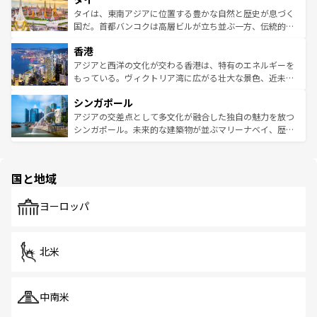
わってみてほしい。 なお、新着の韓国情報は
コンテンツ一
ーチミン市のフランス統治時代の建物も、独特の雰囲気を
タイは、東南アジアに位置する豊かな自然と歴史が息づく
覧
を参照してほしい。
醸し出している。また、バラエティの豊かさとおいしさで
国だ。首都バンコクは高層ビルが立ち並ぶ一方、伝統的な
世界中の食通を魅了してやまないベトナム料理も魅力のひ
寺院や市場がいたるところに点在し、古きよき文化と現代
香港
とつ。フォーやバインミー、ベトナムコーヒーなどは、ぜ
の活気が交差している。北部ではチェンマイなどの山岳地
ひ現地で味わいたい。どの地域を訪れてもあたたかい人々
帯で自然と触れ合い、南部ではプーケットやクラビの美し
アジアと西洋の文化が交わる香港は、特有のエネルギーを
が旅行者を迎えてくれるので、きっと忘れられない旅にな
いビーチでリゾート気分を楽しむことができる。タイ料理
もっている。ヴィクトリア湾に広がる壮大な景色、近未来
るはずだ。 なお、新着のベトナム情報は
コンテンツ一覧
を
は世界的に有名で、屋台から高級レストランまで味覚を刺
的なアートスポット、そして歴史と現代が融合した町並
参照してほしい。
シンガポール
激する。気候は一年中温暖で、どの季節にも異なる楽しみ
み、どこを訪れても感動するはず。観光スポットが密集し
が待っている。親しみやすいタイの人々、仏教を中心とし
ており、効率よく見どころを回れるのも魅力。息をのむよ
アジアの交差点として多文化が融合した独自の魅力を放つ
た文化、そして多様な観光資源が、訪れる旅人を魅了し続
うな絶景から文化的な体験まで、香港を存分に楽しみ尽く
シンガポール。未来的な建築物が並ぶマリーナベイ、歴史
ける。 なお、新着のタイ情報は
コンテンツ一覧
を参照して
そう。 なお、新着の香港情報は
コンテンツ一覧
を参照して
と伝統を感じられるエスニックタウン、多数の緑豊かな公
ほしい。
ほしい。
園や自然保護区など、自然が調和した近代的な景観と文化
の多様性あふれるカラフルな町は、どこを歩いても新しい
国と地域
発見がある。さらに、治安のよさや充実した公共交通機関
も、旅行者にとっては魅力的なポイント。グルメも豊富
で、ホーカーズは地元の風情を楽しめる外せないスポット
ヨーロッパ
だ。訪れる人を飽きさせないシンガポールで、多様な魅力
を体感しよう。 なお、新着のシンガポール情報は
コンテン
ツ一覧
を参照してほしい。
北米
中南米