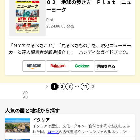
０２ 地球の歩き方 Ｐｌａｔ ニュ
ーヨーク
Plat
2024.08.08 発売
「ＮＹでやるべきこと」「見るべきもの」を、現地ニューヨー
カーと達人編集者が厳選紹介！！ ハンディなガイドブック。
詳細を見る
…
1
2
3
11
AD
AD
人気の国と地域から探す
イタリア
イタリアは歴史、文化、グルメ、自然と多彩な魅力にあふ
れた国。
ローマ
の古代遺跡やフィレンツェのルネッサンス
美術、ヴェネツィアの運河など、歴史あるスポットはもち