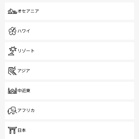
オセアニア
ハワイ
リゾート
アジア
中近東
アフリカ
日本