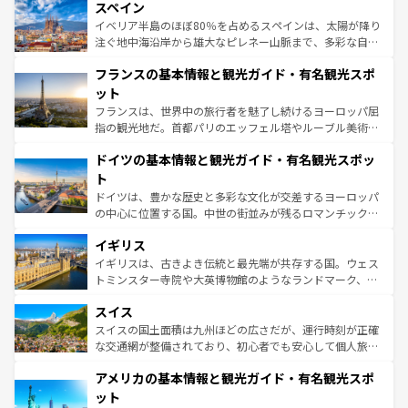
スペイン
ろん、トスカーナの美しい田園風景やアマルフィ海岸の絶
景など、自然景観も見逃せない。観光の合間には、本場の
イベリア半島のほぼ80％を占めるスペインは、太陽が降り
ピザやパスタなど、絶品のイタリア料理を堪能することも
注ぐ地中海沿岸から雄大なピレネー山脈まで、多彩な自然
できる。朝目覚めてから夜眠るまで、すべての瞬間を楽し
と文化が詰まったヨーロッパ屈指の旅行先だ。多様な地域
フランスの基本情報と観光ガイド・有名観光スポ
ませてくれるイタリアで、忘れられない旅をしてみよう！
文化が根付くこの国では、情熱的なフラメンコ、熱気あふ
なお、新着のイタリア情報は
コンテンツ一覧
を参照してほ
れる闘牛、そして美味しいタパスが生活の一部となってい
ット
しい。
る。首都マドリードの洗練された雰囲気や、バルセロナの
フランスは、世界中の旅行者を魅了し続けるヨーロッパ屈
アートに溢れた街角から、地方では古代ローマ遺跡や中世
指の観光地だ。首都パリのエッフェル塔やルーブル美術館
の城塞都市、穏やかなビーチリゾートまで多彩な表情を見
といった象徴的なスポットから、田舎町の古風な美しさま
せる。地方によって風土や気候が異なるスペインはその個
ドイツの基本情報と観光ガイド・有名観光スポッ
で、幅広い魅力が詰まっている。華麗な宮殿、歴史的な大
性で訪れる人を魅了する。 なお、新着のスペイン情報は
コ
聖堂、美しいビーチ、そして豊かな自然が、訪れる者を心
ト
ンテンツ一覧
を参照してほしい。
から魅了する。また、フランスは美食の国としても知ら
ドイツは、豊かな歴史と多彩な文化が交差するヨーロッパ
れ、フランス料理はユネスコ無形文化遺産にも登録されて
の中心に位置する国。中世の街並みが残るロマンチック街
いる。シャンパンの発祥地であるランス、プロヴァンスの
道から、未来を先取りするようなモダンな都市まで多様な
香り高いラベンダー畑など、多彩な楽しみ方が可能だ。さ
イギリス
顔を持つこの国は、どこを歩いても飽きることがない。ベ
らに、パリ以外の地域にも魅力が溢れており、どの街角に
ルリンの文化的活気、バイエルン州のアルプスの絶景、そ
イギリスは、古きよき伝統と最先端が共存する国。ウェス
も豊かな歴史と文化が息づいている。パリ以外の個性あふ
してライン川沿いのワイン畑といった風景は必見。ビール
トミンスター寺院や大英博物館のようなランドマーク、歴
れる地方に足を運ぶとそれぞれで全く異なる文化を体験で
とソーセージを味わいながら地元の人と過ごす楽しい時間
史ある大学都市、美しい丘陵地帯や牧歌的な風景など、エ
きるだろう。 なお、新着のフランス情報は
コンテンツ一覧
スイス
は、お酒好きな人にはぜひ体験してほしい。 なお、新着の
リアごとに異なる魅力がある。また、優雅なアフタヌーン
を参照してほしい。
ドイツ情報は
コンテンツ一覧
を参照してほしい。
ティー、ビール好きにはたまらない英国パブ、サッカー観
スイスの国土面積は九州ほどの広さだが、運行時刻が正確
戦など、本場だからこそできる体験も豊富。イギリスを旅
な交通網が整備されており、初心者でも安心して個人旅行
して楽しみつくそう。 なお、新着のイギリス情報は
コンテ
を楽しめる。日本同様に時刻表どおりの旅が可能だ。中世
アメリカの基本情報と観光ガイド・有名観光スポ
ンツ一覧
を参照してほしい。
の建物がそのまま残る町や、スイスならではのユニークな
博物館もあり、アルプス観光だけでなく町歩きも満喫する
ット