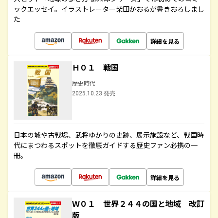
ックエッセイ。イラストレーター柴田かおるが書きおろしまし
た
詳細を見る
Ｈ０１ 戦国
歴史時代
2025.10.23 発売
日本の城や古戦場、武将ゆかりの史跡、展示施設など、戦国時
代にまつわるスポットを徹底ガイドする歴史ファン必携の一
冊。
詳細を見る
Ｗ０１ 世界２４４の国と地域 改訂
版