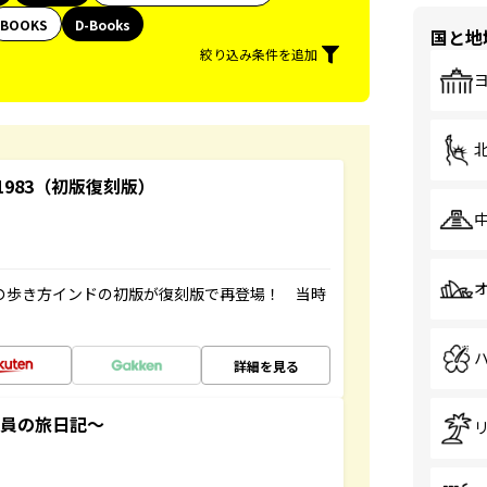
BOOKS
D-Books
国と地
絞り込み条件を追加
-1983（初版復刻版）
球の歩き方インドの初版が復刻版で再登場！ 当時
詳細を見る
社員の旅日記～