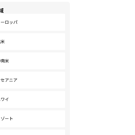
域
ヨーロッパ
北米
中南米
オセアニア
ハワイ
リゾート