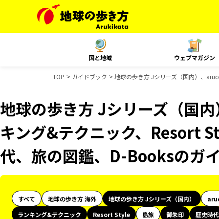
国と地域
ウェブマガジン
TOP
ガイドブック
地球の歩き方 Jシリーズ（国内）、aruc
地球の歩き方 Jシリーズ（国内）
キング&テクニック、Resort 
代、旅の図鑑、D-Booksのガ
すべて
地球の歩き方 海外
地球の歩き方 Jシリーズ（国内）
aru
ランキング&テクニック
Resort Style
島旅
御朱印
歴史時代