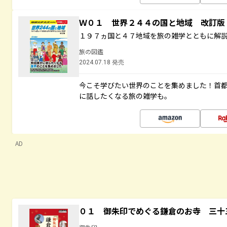
Ｗ０１ 世界２４４の国と地域 改訂版
１９７ヵ国と４７地域を旅の雑学とともに解
旅の図鑑
2024.07.18 発売
今こそ学びたい世界のことを集めました！首
に話したくなる旅の雑学も。
AD
０１ 御朱印でめぐる鎌倉のお寺 三十