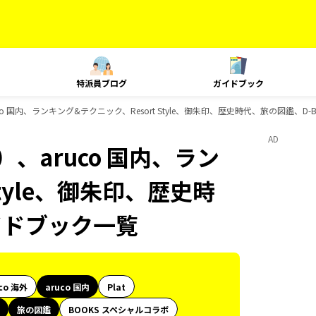
特派員ブログ
ガイドブック
o 国内、ランキング&テクニック、Resort Style、御朱印、歴史時代、旅の図鑑、D-
AD
、aruco 国内、ラン
Style、御朱印、歴史時
イドブック一覧
co 海外
aruco 国内
Plat
旅の図鑑
BOOKS スペシャルコラボ