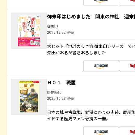
御朱印はじめました 関東の神社 週末
御朱印
2016.12.22 発売
大ヒット「地球の歩き方 御朱印シリーズ」で
柴田かおるが書きおろしました
Ｈ０１ 戦国
歴史時代
2025.10.23 発売
日本の城や古戦場、武将ゆかりの史跡、展示
イドする歴史ファン必携の一冊。