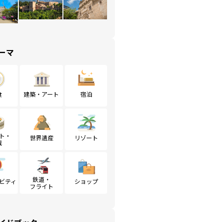
ーマ
食
建築・アート
宿泊
ト・
世界遺産
リゾート
戦
鉄道・
ビティ
ショップ
フライト