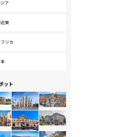
アジア
中近東
アフリカ
日本
ポット