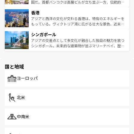
覧
を参照してほしい。
醸し出している。また、バラエティの豊かさとおいしさで
国だ。首都バンコクは高層ビルが立ち並ぶ一方、伝統的な
世界中の食通を魅了してやまないベトナム料理も魅力のひ
寺院や市場がいたるところに点在し、古きよき文化と現代
香港
とつ。フォーやバインミー、ベトナムコーヒーなどは、ぜ
の活気が交差している。北部ではチェンマイなどの山岳地
ひ現地で味わいたい。どの地域を訪れてもあたたかい人々
帯で自然と触れ合い、南部ではプーケットやクラビの美し
アジアと西洋の文化が交わる香港は、特有のエネルギーを
が旅行者を迎えてくれるので、きっと忘れられない旅にな
いビーチでリゾート気分を楽しむことができる。タイ料理
もっている。ヴィクトリア湾に広がる壮大な景色、近未来
るはずだ。 なお、新着のベトナム情報は
コンテンツ一覧
を
は世界的に有名で、屋台から高級レストランまで味覚を刺
的なアートスポット、そして歴史と現代が融合した町並
参照してほしい。
シンガポール
激する。気候は一年中温暖で、どの季節にも異なる楽しみ
み、どこを訪れても感動するはず。観光スポットが密集し
が待っている。親しみやすいタイの人々、仏教を中心とし
ており、効率よく見どころを回れるのも魅力。息をのむよ
アジアの交差点として多文化が融合した独自の魅力を放つ
た文化、そして多様な観光資源が、訪れる旅人を魅了し続
うな絶景から文化的な体験まで、香港を存分に楽しみ尽く
シンガポール。未来的な建築物が並ぶマリーナベイ、歴史
ける。 なお、新着のタイ情報は
コンテンツ一覧
を参照して
そう。 なお、新着の香港情報は
コンテンツ一覧
を参照して
と伝統を感じられるエスニックタウン、多数の緑豊かな公
ほしい。
ほしい。
園や自然保護区など、自然が調和した近代的な景観と文化
の多様性あふれるカラフルな町は、どこを歩いても新しい
国と地域
発見がある。さらに、治安のよさや充実した公共交通機関
も、旅行者にとっては魅力的なポイント。グルメも豊富
で、ホーカーズは地元の風情を楽しめる外せないスポット
ヨーロッパ
だ。訪れる人を飽きさせないシンガポールで、多様な魅力
を体感しよう。 なお、新着のシンガポール情報は
コンテン
ツ一覧
を参照してほしい。
北米
中南米