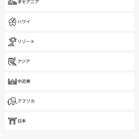
オセアニア
ハワイ
リゾート
アジア
中近東
アフリカ
日本