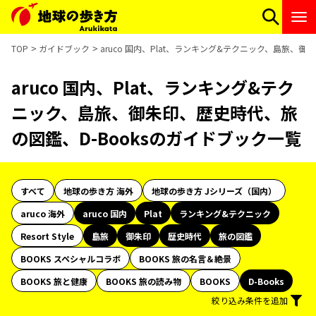
TOP
ガイドブック
aruco 国内、Plat、ランキング&テクニック、島旅、
aruco 国内、Plat、ランキング&テク
ニック、島旅、御朱印、歴史時代、旅
の図鑑、D-Booksのガイドブック一覧
すべて
地球の歩き方 海外
地球の歩き方 Jシリーズ（国内）
aruco 海外
aruco 国内
Plat
ランキング&テクニック
Resort Style
島旅
御朱印
歴史時代
旅の図鑑
BOOKS スペシャルコラボ
BOOKS 旅の名言＆絶景
BOOKS 旅と健康
BOOKS 旅の読み物
BOOKS
D-Books
絞り込み条件を追加