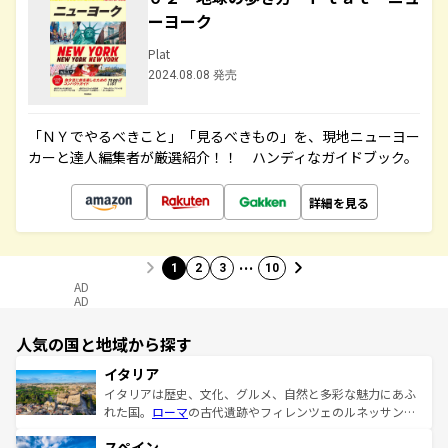
ーヨーク
Plat
2024.08.08 発売
「ＮＹでやるべきこと」「見るべきもの」を、現地ニューヨー
カーと達人編集者が厳選紹介！！ ハンディなガイドブック。
詳細を見る
…
1
2
3
10
AD
AD
人気の国と地域から探す
イタリア
イタリアは歴史、文化、グルメ、自然と多彩な魅力にあふ
れた国。
ローマ
の古代遺跡やフィレンツェのルネッサンス
美術、ヴェネツィアの運河など、歴史あるスポットはもち
スペイン
ろん、トスカーナの美しい田園風景やアマルフィ海岸の絶