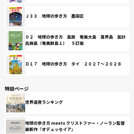
Ｊ３３ 地球の歩き方 墨田区
０２ 地球の歩き方 島旅 奄美大島 喜界島 加計
呂麻島（奄美群島１） ５訂版
Ｄ１７ 地球の歩き方 タイ ２０２７～２０２８
特設ページ
世界遺産ランキング
地球の歩き方 meets クリストファー・ノーラン監督
最新作『オデュッセイア』