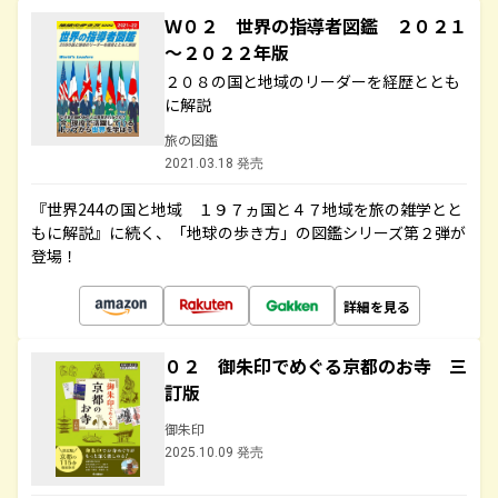
Ｗ０２ 世界の指導者図鑑 ２０２１
～２０２２年版
２０８の国と地域のリーダーを経歴ととも
に解説
旅の図鑑
2021.03.18 発売
『世界244の国と地域 １９７ヵ国と４７地域を旅の雑学とと
もに解説』に続く、「地球の歩き方」の図鑑シリーズ第２弾が
登場！
詳細を見る
０２ 御朱印でめぐる京都のお寺 三
訂版
御朱印
2025.10.09 発売