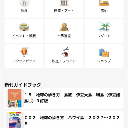
飲食
建築・アート
宿泊
イベント・観戦
世界遺産
リゾート
アクティビティ
鉄道・フライト
ショップ
新刊ガイドブック
１５ 地球の歩き方 島旅 伊豆大島 利島（伊豆諸
島①）３訂版
Ｃ０２ 地球の歩き方 ハワイ島 ２０２７～２０２
８