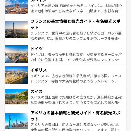
景など、自然景観も見逃せない。観光の合間には、本場の
イベリア半島のほぼ80％を占めるスペインは、太陽が降り
ピザやパスタなど、絶品のイタリア料理を堪能することも
注ぐ地中海沿岸から雄大なピレネー山脈まで、多彩な自然
できる。朝目覚めてから夜眠るまで、すべての瞬間を楽し
と文化が詰まったヨーロッパ屈指の旅行先だ。多様な地域
フランスの基本情報と観光ガイド・有名観光スポ
ませてくれるイタリアで、忘れられない旅をしてみよう！
文化が根付くこの国では、情熱的なフラメンコ、熱気あふ
なお、新着のイタリア情報は
コンテンツ一覧
を参照してほ
れる闘牛、そして美味しいタパスが生活の一部となってい
ット
しい。
る。首都マドリードの洗練された雰囲気や、バルセロナの
フランスは、世界中の旅行者を魅了し続けるヨーロッパ屈
アートに溢れた街角から、地方では古代ローマ遺跡や中世
指の観光地だ。首都パリのエッフェル塔やルーブル美術館
の城塞都市、穏やかなビーチリゾートまで多彩な表情を見
といった象徴的なスポットから、田舎町の古風な美しさま
せる。地方によって風土や気候が異なるスペインはその個
ドイツ
で、幅広い魅力が詰まっている。華麗な宮殿、歴史的な大
性で訪れる人を魅了する。 なお、新着のスペイン情報は
コ
聖堂、美しいビーチ、そして豊かな自然が、訪れる者を心
ドイツは、豊かな歴史と多彩な文化が交差するヨーロッパ
ンテンツ一覧
を参照してほしい。
から魅了する。また、フランスは美食の国としても知ら
の中心に位置する国。中世の街並みが残るロマンチック街
れ、フランス料理はユネスコ無形文化遺産にも登録されて
道から、未来を先取りするようなモダンな都市まで多様な
イギリス
いる。シャンパンの発祥地であるランス、プロヴァンスの
顔を持つこの国は、どこを歩いても飽きることがない。ベ
香り高いラベンダー畑など、多彩な楽しみ方が可能だ。さ
ルリンの文化的活気、バイエルン州のアルプスの絶景、そ
イギリスは、古きよき伝統と最先端が共存する国。ウェス
らに、パリ以外の地域にも魅力が溢れており、どの街角に
してライン川沿いのワイン畑といった風景は必見。ビール
トミンスター寺院や大英博物館のようなランドマーク、歴
も豊かな歴史と文化が息づいている。パリ以外の個性あふ
とソーセージを味わいながら地元の人と過ごす楽しい時間
史ある大学都市、美しい丘陵地帯や牧歌的な風景など、エ
れる地方に足を運ぶとそれぞれで全く異なる文化を体験で
スイス
は、お酒好きな人にはぜひ体験してほしい。 なお、新着の
リアごとに異なる魅力がある。また、優雅なアフタヌーン
きるだろう。 なお、新着のフランス情報は
コンテンツ一覧
ドイツ情報は
コンテンツ一覧
を参照してほしい。
ティー、ビール好きにはたまらない英国パブ、サッカー観
スイスの国土面積は九州ほどの広さだが、運行時刻が正確
を参照してほしい。
戦など、本場だからこそできる体験も豊富。イギリスを旅
な交通網が整備されており、初心者でも安心して個人旅行
して楽しみつくそう。 なお、新着のイギリス情報は
コンテ
を楽しめる。日本同様に時刻表どおりの旅が可能だ。中世
アメリカの基本情報と観光ガイド・有名観光スポ
ンツ一覧
を参照してほしい。
の建物がそのまま残る町や、スイスならではのユニークな
博物館もあり、アルプス観光だけでなく町歩きも満喫する
ット
ことができる。国民の所得が高いため物価も高いが、旅行
アメリカ合衆国は、広大な土地と多様な文化が魅力の国。
者向けの交通パス提供のサービスもあり、うまく活用すれ
東海岸の都市部から西海岸のカリフォルニアまで、訪れる