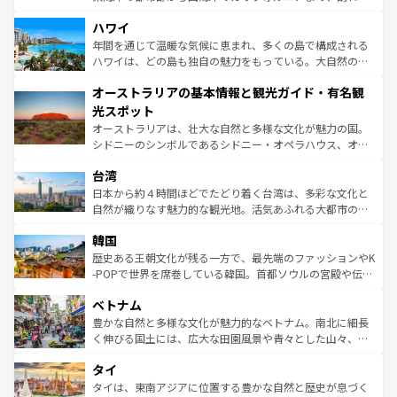
ば市内交通費無料で観光を楽しむこともできる。 なお、新
場所ごとに異なる風景と体験が待っている。ニューヨーク
着のスイス情報は
コンテンツ一覧
を参照してほしい。
ハワイ
のような巨大都市は、観光、ショッピング、エンターテイ
ンメントが詰まった刺激的なスポットだ。一方、アメリカ
年間を通じて温暖な気候に恵まれ、多くの島で構成される
西部には大自然が広がり、グランドキャニオンやイエロー
ハワイは、どの島も独自の魅力をもっている。大自然の神
ストーン国立公園といった絶景が堪能できる。さらに、南
秘を感じたいなら、火山が生み出した壮大な景観を誇るハ
オーストラリアの基本情報と観光ガイド・有名観
部のニューオーリンズでは、音楽と美食が融合した独特の
ワイ島は見逃せない。また、定番の観光地といえばオアフ
文化が魅力。旅行者はアメリカの各地域で異なる魅力を楽
島だが、静かな自然を求めるならマウイ島やカウアイ島が
光スポット
しみながら、その多様性と豊かな歴史を感じることができ
おすすめ。エメラルドグリーンに輝く海をはじめ、豊かな
オーストラリアは、壮大な自然と多様な文化が魅力の国。
るだろう。車でのロードトリップや列車の旅も、アメリカ
文化や歴史が息づいている。「アロハスピリット」と呼ば
シドニーのシンボルであるシドニー・オペラハウス、オー
ならではの贅沢な旅のスタイルだ。 なお、新着のアメリカ
れるおもてなしの心で訪れる人々を迎えてくれるハワイの
ストラリア東海岸北部に広がる大サンゴ礁地帯グレートバ
情報は
コンテンツ一覧
を参照してほしい。
人々、おいしいローカルフードやハワイアンミュージッ
台湾
リアリーフや大陸中央部にそびえるウルル（エアーズロッ
ク、伝統的なフラダンスなど、すべてがハワイの魅力を彩
ク）、タスマニアの美しい原生林やケアンズの熱帯雨林な
日本から約４時間ほどでたどり着く台湾は、多彩な文化と
っている。訪れるたびに新しい発見と感動が待っているハ
ど、見どころがたくさん。また、カフェやワイン、オージ
自然が織りなす魅力的な観光地。活気あふれる大都市の台
ワイを、存分に味わってほしい。 なお、新着のハワイ情報
ービーフなどの食文化も豊かで、美味しいものであふれて
北やノスタルジックな町並みが人気な九份（ジォウフェ
は
コンテンツ一覧
を参照してほしい。
韓国
いる。アクティビティも充実しており、サーフィンやダイ
ン）、静ひつな山岳地帯である台湾東部など、都市の喧騒
ビング、ハイキングなど、アウトドア好きにはたまらな
と山間の静けさが共存しており、訪れる人に新しい発見と
歴史ある王朝文化が残る一方で、最先端のファッションやK
い。オーストラリアの多彩な魅力を存分に味わいつくそ
驚きをもたらしてくれる。また、奥深い台湾の食文化も魅
-POPで世界を席巻している韓国。首都ソウルの宮殿や伝統
う。 なお、新着のオーストラリア情報は
コンテンツ一覧
を
力で、夜市などの屋台グルメから高級料理、ヘルシーで美
家屋が並ぶエリアでは韓国の歴史と文化に浸ることがで
参照してほしい。
ベトナム
容にもいいと評判のスイーツなど、バラエティ豊かな料理
き、地方に足を延ばせば四季折々の自然美を楽しむことが
が味わえる。 なお、新着の台湾情報は
コンテンツ一覧
を参
できる。そして、キムチや焼肉、絶品のストリートフード
豊かな自然と多様な文化が魅力的なベトナム。南北に細長
照してほしい。
まで、さまざまな韓国料理が待っている。夜には、韓国な
く伸びる国土には、広大な田園風景や青々とした山々、世
らではのナイトライフも堪能できる。あたたかいホスピタ
界遺産に登録された壮大な自然景観が点在し、都市部では
タイ
リティに包まれながら、韓国の多彩な魅力を心ゆくまで味
急速な発展と共に伝統が息づく。ハノイの古い町並みやホ
わってみてほしい。 なお、新着の韓国情報は
コンテンツ一
ーチミン市のフランス統治時代の建物も、独特の雰囲気を
タイは、東南アジアに位置する豊かな自然と歴史が息づく