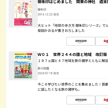
御朱印はじめました 関東の神社 週末
御朱印
2016.12.22 発売
大ヒット「地球の歩き方 御朱印シリーズ」で
柴田かおるが書きおろしました
Ｗ０１ 世界２４４の国と地域 改訂版
１９７ヵ国と４７地域を旅の雑学とともに解
旅の図鑑
2024.07.18 発売
今こそ学びたい世界のことを集めました！首
に話したくなる旅の雑学も。