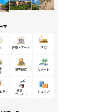
ーマ
食
建築・アート
宿泊
ト・
世界遺産
リゾート
戦
鉄道・
ビティ
ショップ
フライト