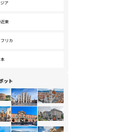
アジア
中近東
アフリカ
日本
ポット