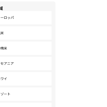
域
ヨーロッパ
北米
中南米
オセアニア
ハワイ
リゾート