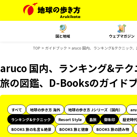
国と地域
ウェブマガジン
TOP
ガイドブック
aruco 国内、ランキング&テクニック
aruco 国内、ランキング&
旅の図鑑、D-Booksのガイド
すべて
地球の歩き方 海外
地球の歩き方 Jシリーズ（国内）
ar
ランキング&テクニック
Resort Style
島旅
御朱印
歴史時
BOOKS 旅の名言＆絶景
BOOKS 旅と健康
BOOKS 旅の読み物