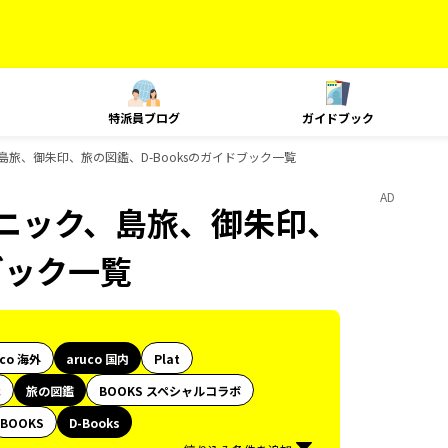
特派員ブログ
ガイドブック
、島旅、御朱印、旅の図鑑、D-Booksのガイドブック一覧
AD
テクニック、島旅、御朱印、
ブック一覧
uco 海外
aruco 国内
Plat
代
旅の図鑑
BOOKS スペシャルコラボ
BOOKS
D-Books