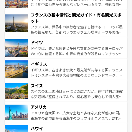
ピザやパスタなど、絶品のイタリア料理を堪能することも
注ぐ地中海沿岸から雄大なピレネー山脈まで、多彩な自然
できる。朝目覚めてから夜眠るまで、すべての瞬間を楽し
と文化が詰まったヨーロッパ屈指の旅行先だ。多様な地域
フランスの基本情報と観光ガイド・有名観光スポ
ませてくれるイタリアで、忘れられない旅をしてみよう！
文化が根付くこの国では、情熱的なフラメンコ、熱気あふ
なお、新着のイタリア情報は
コンテンツ一覧
を参照してほ
れる闘牛、そして美味しいタパスが生活の一部となってい
ット
しい。
る。首都マドリードの洗練された雰囲気や、バルセロナの
フランスは、世界中の旅行者を魅了し続けるヨーロッパ屈
アートに溢れた街角から、地方では古代ローマ遺跡や中世
指の観光地だ。首都パリのエッフェル塔やルーブル美術館
の城塞都市、穏やかなビーチリゾートまで多彩な表情を見
といった象徴的なスポットから、田舎町の古風な美しさま
せる。地方によって風土や気候が異なるスペインはその個
ドイツ
で、幅広い魅力が詰まっている。華麗な宮殿、歴史的な大
性で訪れる人を魅了する。 なお、新着のスペイン情報は
コ
聖堂、美しいビーチ、そして豊かな自然が、訪れる者を心
ドイツは、豊かな歴史と多彩な文化が交差するヨーロッパ
ンテンツ一覧
を参照してほしい。
から魅了する。また、フランスは美食の国としても知ら
の中心に位置する国。中世の街並みが残るロマンチック街
れ、フランス料理はユネスコ無形文化遺産にも登録されて
道から、未来を先取りするようなモダンな都市まで多様な
イギリス
いる。シャンパンの発祥地であるランス、プロヴァンスの
顔を持つこの国は、どこを歩いても飽きることがない。ベ
香り高いラベンダー畑など、多彩な楽しみ方が可能だ。さ
ルリンの文化的活気、バイエルン州のアルプスの絶景、そ
イギリスは、古きよき伝統と最先端が共存する国。ウェス
らに、パリ以外の地域にも魅力が溢れており、どの街角に
してライン川沿いのワイン畑といった風景は必見。ビール
トミンスター寺院や大英博物館のようなランドマーク、歴
も豊かな歴史と文化が息づいている。パリ以外の個性あふ
とソーセージを味わいながら地元の人と過ごす楽しい時間
史ある大学都市、美しい丘陵地帯や牧歌的な風景など、エ
れる地方に足を運ぶとそれぞれで全く異なる文化を体験で
スイス
は、お酒好きな人にはぜひ体験してほしい。 なお、新着の
リアごとに異なる魅力がある。また、優雅なアフタヌーン
きるだろう。 なお、新着のフランス情報は
コンテンツ一覧
ドイツ情報は
コンテンツ一覧
を参照してほしい。
ティー、ビール好きにはたまらない英国パブ、サッカー観
スイスの国土面積は九州ほどの広さだが、運行時刻が正確
を参照してほしい。
戦など、本場だからこそできる体験も豊富。イギリスを旅
な交通網が整備されており、初心者でも安心して個人旅行
して楽しみつくそう。 なお、新着のイギリス情報は
コンテ
を楽しめる。日本同様に時刻表どおりの旅が可能だ。中世
アメリカ
ンツ一覧
を参照してほしい。
の建物がそのまま残る町や、スイスならではのユニークな
博物館もあり、アルプス観光だけでなく町歩きも満喫する
アメリカ合衆国は、広大な土地と多様な文化が魅力の国。
ことができる。国民の所得が高いため物価も高いが、旅行
東海岸の都市部から西海岸のカリフォルニアまで、訪れる
者向けの交通パス提供のサービスもあり、うまく活用すれ
場所ごとに異なる風景と体験が待っている。ニューヨーク
ハワイ
ば市内交通費無料で観光を楽しむこともできる。 なお、新
のような巨大都市は、観光、ショッピング、エンターテイ