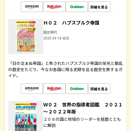
詳細を見る
Ｈ０２ ハプスブルク帝国
歴史時代
2025.09.18 発売
「日の沈まぬ帝国」と称されたハプスブルク帝国の栄光と動乱
の歴史をたどり、今なお各国に残る史跡を巡る歴史を旅するガ
イド。
詳細を見る
Ｗ０２ 世界の指導者図鑑 ２０２１
～２０２２年版
２０８の国と地域のリーダーを経歴ととも
に解説