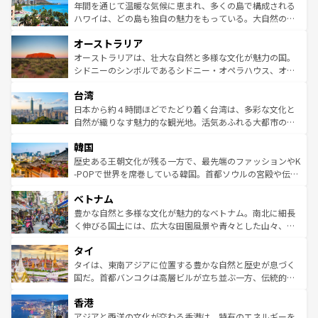
着のスイス情報は
コンテンツ一覧
を参照してほしい。
ンメントが詰まった刺激的なスポットだ。一方、アメリカ
年間を通じて温暖な気候に恵まれ、多くの島で構成される
西部には大自然が広がり、グランドキャニオンやイエロー
ハワイは、どの島も独自の魅力をもっている。大自然の神
ストーン国立公園といった絶景が堪能できる。さらに、南
秘を感じたいなら、火山が生み出した壮大な景観を誇るハ
オーストラリア
部のニューオーリンズでは、音楽と美食が融合した独特の
ワイ島は見逃せない。また、定番の観光地といえばオアフ
文化が魅力。旅行者はアメリカの各地域で異なる魅力を楽
島だが、静かな自然を求めるならマウイ島やカウアイ島が
オーストラリアは、壮大な自然と多様な文化が魅力の国。
しみながら、その多様性と豊かな歴史を感じることができ
おすすめ。エメラルドグリーンに輝く海をはじめ、豊かな
シドニーのシンボルであるシドニー・オペラハウス、オー
るだろう。車でのロードトリップや列車の旅も、アメリカ
文化や歴史が息づいている。「アロハスピリット」と呼ば
ストラリア東海岸北部に広がる大サンゴ礁地帯グレートバ
ならではの贅沢な旅のスタイルだ。 なお、新着のアメリカ
台湾
れるおもてなしの心で訪れる人々を迎えてくれるハワイの
リアリーフや大陸中央部にそびえるウルル（エアーズロッ
情報は
コンテンツ一覧
を参照してほしい。
人々、おいしいローカルフードやハワイアンミュージッ
ク）、タスマニアの美しい原生林やケアンズの熱帯雨林な
日本から約４時間ほどでたどり着く台湾は、多彩な文化と
ク、伝統的なフラダンスなど、すべてがハワイの魅力を彩
ど、見どころがたくさん。また、カフェやワイン、オージ
自然が織りなす魅力的な観光地。活気あふれる大都市の台
っている。訪れるたびに新しい発見と感動が待っているハ
ービーフなどの食文化も豊かで、美味しいものであふれて
北やノスタルジックな町並みが人気な九份（ジォウフェ
ワイを、存分に味わってほしい。 なお、新着のハワイ情報
韓国
いる。アクティビティも充実しており、サーフィンやダイ
ン）、静ひつな山岳地帯である台湾東部など、都市の喧騒
は
コンテンツ一覧
を参照してほしい。
ビング、ハイキングなど、アウトドア好きにはたまらな
と山間の静けさが共存しており、訪れる人に新しい発見と
歴史ある王朝文化が残る一方で、最先端のファッションやK
い。オーストラリアの多彩な魅力を存分に味わいつくそ
驚きをもたらしてくれる。また、奥深い台湾の食文化も魅
-POPで世界を席巻している韓国。首都ソウルの宮殿や伝統
う。 なお、新着のオーストラリア情報は
コンテンツ一覧
を
力で、夜市などの屋台グルメから高級料理、ヘルシーで美
家屋が並ぶエリアでは韓国の歴史と文化に浸ることがで
参照してほしい。
ベトナム
容にもいいと評判のスイーツなど、バラエティ豊かな料理
き、地方に足を延ばせば四季折々の自然美を楽しむことが
が味わえる。 なお、新着の台湾情報は
コンテンツ一覧
を参
できる。そして、キムチや焼肉、絶品のストリートフード
豊かな自然と多様な文化が魅力的なベトナム。南北に細長
照してほしい。
まで、さまざまな韓国料理が待っている。夜には、韓国な
く伸びる国土には、広大な田園風景や青々とした山々、世
らではのナイトライフも堪能できる。あたたかいホスピタ
界遺産に登録された壮大な自然景観が点在し、都市部では
タイ
リティに包まれながら、韓国の多彩な魅力を心ゆくまで味
急速な発展と共に伝統が息づく。ハノイの古い町並みやホ
わってみてほしい。 なお、新着の韓国情報は
コンテンツ一
ーチミン市のフランス統治時代の建物も、独特の雰囲気を
タイは、東南アジアに位置する豊かな自然と歴史が息づく
覧
を参照してほしい。
醸し出している。また、バラエティの豊かさとおいしさで
国だ。首都バンコクは高層ビルが立ち並ぶ一方、伝統的な
世界中の食通を魅了してやまないベトナム料理も魅力のひ
寺院や市場がいたるところに点在し、古きよき文化と現代
香港
とつ。フォーやバインミー、ベトナムコーヒーなどは、ぜ
の活気が交差している。北部ではチェンマイなどの山岳地
ひ現地で味わいたい。どの地域を訪れてもあたたかい人々
帯で自然と触れ合い、南部ではプーケットやクラビの美し
アジアと西洋の文化が交わる香港は、特有のエネルギーを