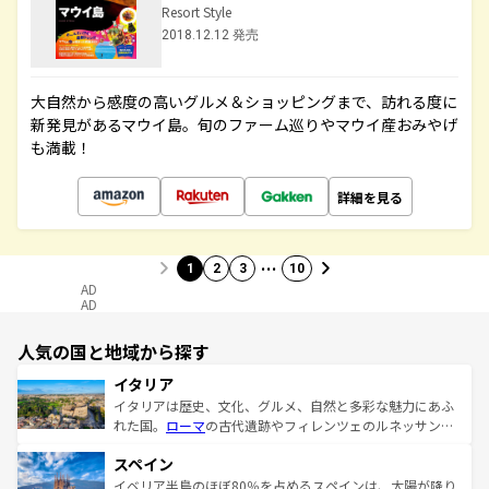
Resort Style
2018.12.12 発売
大自然から感度の高いグルメ＆ショッピングまで、訪れる度に
新発見があるマウイ島。旬のファーム巡りやマウイ産おみやげ
も満載！
詳細を見る
…
1
2
3
10
AD
AD
人気の国と地域から探す
イタリア
イタリアは歴史、文化、グルメ、自然と多彩な魅力にあふ
れた国。
ローマ
の古代遺跡やフィレンツェのルネッサンス
美術、ヴェネツィアの運河など、歴史あるスポットはもち
スペイン
ろん、トスカーナの美しい田園風景やアマルフィ海岸の絶
景など、自然景観も見逃せない。観光の合間には、本場の
イベリア半島のほぼ80％を占めるスペインは、太陽が降り