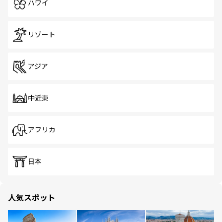
ハワイ
リゾート
アジア
中近東
アフリカ
日本
人気スポット