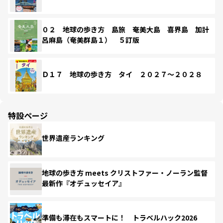
０２ 地球の歩き方 島旅 奄美大島 喜界島 加計
呂麻島（奄美群島１） ５訂版
Ｄ１７ 地球の歩き方 タイ ２０２７～２０２８
特設ページ
世界遺産ランキング
地球の歩き方 meets クリストファー・ノーラン監督
最新作『オデュッセイア』
準備も滞在もスマートに！ トラベルハック2026