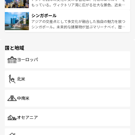
が旅行者を迎えてくれるので、きっと忘れられない旅にな
いビーチでリゾート気分を楽しむことができる。タイ料理
もっている。ヴィクトリア湾に広がる壮大な景色、近未来
るはずだ。 なお、新着のベトナム情報は
コンテンツ一覧
を
は世界的に有名で、屋台から高級レストランまで味覚を刺
的なアートスポット、そして歴史と現代が融合した町並
参照してほしい。
シンガポール
激する。気候は一年中温暖で、どの季節にも異なる楽しみ
み、どこを訪れても感動するはず。観光スポットが密集し
が待っている。親しみやすいタイの人々、仏教を中心とし
ており、効率よく見どころを回れるのも魅力。息をのむよ
アジアの交差点として多文化が融合した独自の魅力を放つ
た文化、そして多様な観光資源が、訪れる旅人を魅了し続
うな絶景から文化的な体験まで、香港を存分に楽しみ尽く
シンガポール。未来的な建築物が並ぶマリーナベイ、歴史
ける。 なお、新着のタイ情報は
コンテンツ一覧
を参照して
そう。 なお、新着の香港情報は
コンテンツ一覧
を参照して
と伝統を感じられるエスニックタウン、多数の緑豊かな公
ほしい。
ほしい。
園や自然保護区など、自然が調和した近代的な景観と文化
の多様性あふれるカラフルな町は、どこを歩いても新しい
国と地域
発見がある。さらに、治安のよさや充実した公共交通機関
も、旅行者にとっては魅力的なポイント。グルメも豊富
で、ホーカーズは地元の風情を楽しめる外せないスポット
ヨーロッパ
だ。訪れる人を飽きさせないシンガポールで、多様な魅力
を体感しよう。 なお、新着のシンガポール情報は
コンテン
ツ一覧
を参照してほしい。
北米
中南米
オセアニア