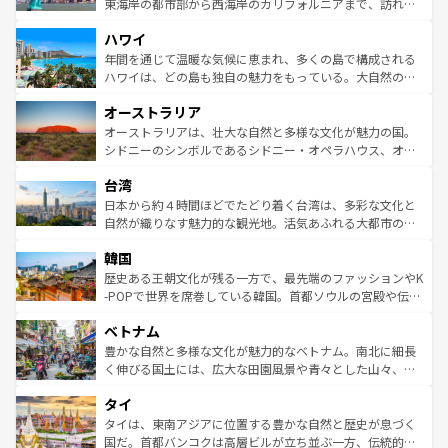
ことができる。国民の所得が高いため物価も高いが、旅行
東海岸の都市部から西海岸のカリフォルニアまで、訪れる
者向けの交通パス提供のサービスもあり、うまく活用すれ
場所ごとに異なる風景と体験が待っている。ニューヨーク
ハワイ
ば市内交通費無料で観光を楽しむこともできる。 なお、新
のような巨大都市は、観光、ショッピング、エンターテイ
着のスイス情報は
コンテンツ一覧
を参照してほしい。
ンメントが詰まった刺激的なスポットだ。一方、アメリカ
年間を通じて温暖な気候に恵まれ、多くの島で構成される
西部には大自然が広がり、グランドキャニオンやイエロー
ハワイは、どの島も独自の魅力をもっている。大自然の神
ストーン国立公園といった絶景が堪能できる。さらに、南
秘を感じたいなら、火山が生み出した壮大な景観を誇るハ
オーストラリア
部のニューオーリンズでは、音楽と美食が融合した独特の
ワイ島は見逃せない。また、定番の観光地といえばオアフ
文化が魅力。旅行者はアメリカの各地域で異なる魅力を楽
島だが、静かな自然を求めるならマウイ島やカウアイ島が
オーストラリアは、壮大な自然と多様な文化が魅力の国。
しみながら、その多様性と豊かな歴史を感じることができ
おすすめ。エメラルドグリーンに輝く海をはじめ、豊かな
シドニーのシンボルであるシドニー・オペラハウス、オー
るだろう。車でのロードトリップや列車の旅も、アメリカ
文化や歴史が息づいている。「アロハスピリット」と呼ば
ストラリア東海岸北部に広がる大サンゴ礁地帯グレートバ
ならではの贅沢な旅のスタイルだ。 なお、新着のアメリカ
台湾
れるおもてなしの心で訪れる人々を迎えてくれるハワイの
リアリーフや大陸中央部にそびえるウルル（エアーズロッ
情報は
コンテンツ一覧
を参照してほしい。
人々、おいしいローカルフードやハワイアンミュージッ
ク）、タスマニアの美しい原生林やケアンズの熱帯雨林な
日本から約４時間ほどでたどり着く台湾は、多彩な文化と
ク、伝統的なフラダンスなど、すべてがハワイの魅力を彩
ど、見どころがたくさん。また、カフェやワイン、オージ
自然が織りなす魅力的な観光地。活気あふれる大都市の台
っている。訪れるたびに新しい発見と感動が待っているハ
ービーフなどの食文化も豊かで、美味しいものであふれて
北やノスタルジックな町並みが人気な九份（ジォウフェ
ワイを、存分に味わってほしい。 なお、新着のハワイ情報
韓国
いる。アクティビティも充実しており、サーフィンやダイ
ン）、静ひつな山岳地帯である台湾東部など、都市の喧騒
は
コンテンツ一覧
を参照してほしい。
ビング、ハイキングなど、アウトドア好きにはたまらな
と山間の静けさが共存しており、訪れる人に新しい発見と
歴史ある王朝文化が残る一方で、最先端のファッションやK
い。オーストラリアの多彩な魅力を存分に味わいつくそ
驚きをもたらしてくれる。また、奥深い台湾の食文化も魅
-POPで世界を席巻している韓国。首都ソウルの宮殿や伝統
う。 なお、新着のオーストラリア情報は
コンテンツ一覧
を
力で、夜市などの屋台グルメから高級料理、ヘルシーで美
家屋が並ぶエリアでは韓国の歴史と文化に浸ることがで
参照してほしい。
ベトナム
容にもいいと評判のスイーツなど、バラエティ豊かな料理
き、地方に足を延ばせば四季折々の自然美を楽しむことが
が味わえる。 なお、新着の台湾情報は
コンテンツ一覧
を参
できる。そして、キムチや焼肉、絶品のストリートフード
豊かな自然と多様な文化が魅力的なベトナム。南北に細長
照してほしい。
まで、さまざまな韓国料理が待っている。夜には、韓国な
く伸びる国土には、広大な田園風景や青々とした山々、世
らではのナイトライフも堪能できる。あたたかいホスピタ
界遺産に登録された壮大な自然景観が点在し、都市部では
タイ
リティに包まれながら、韓国の多彩な魅力を心ゆくまで味
急速な発展と共に伝統が息づく。ハノイの古い町並みやホ
わってみてほしい。 なお、新着の韓国情報は
コンテンツ一
ーチミン市のフランス統治時代の建物も、独特の雰囲気を
タイは、東南アジアに位置する豊かな自然と歴史が息づく
覧
を参照してほしい。
醸し出している。また、バラエティの豊かさとおいしさで
国だ。首都バンコクは高層ビルが立ち並ぶ一方、伝統的な