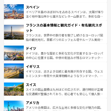
美術、ヴェネツィアの運河など、歴史あるスポットはもち
スペイン
ろん、トスカーナの美しい田園風景やアマルフィ海岸の絶
景など、自然景観も見逃せない。観光の合間には、本場の
イベリア半島のほぼ80％を占めるスペインは、太陽が降り
ピザやパスタなど、絶品のイタリア料理を堪能することも
注ぐ地中海沿岸から雄大なピレネー山脈まで、多彩な自然
できる。朝目覚めてから夜眠るまで、すべての瞬間を楽し
と文化が詰まったヨーロッパ屈指の旅行先だ。多様な地域
フランスの基本情報と観光ガイド・有名観光スポ
ませてくれるイタリアで、忘れられない旅をしてみよう！
文化が根付くこの国では、情熱的なフラメンコ、熱気あふ
なお、新着のイタリア情報は
コンテンツ一覧
を参照してほ
れる闘牛、そして美味しいタパスが生活の一部となってい
ット
しい。
る。首都マドリードの洗練された雰囲気や、バルセロナの
フランスは、世界中の旅行者を魅了し続けるヨーロッパ屈
アートに溢れた街角から、地方では古代ローマ遺跡や中世
指の観光地だ。首都パリのエッフェル塔やルーブル美術館
の城塞都市、穏やかなビーチリゾートまで多彩な表情を見
といった象徴的なスポットから、田舎町の古風な美しさま
せる。地方によって風土や気候が異なるスペインはその個
ドイツ
で、幅広い魅力が詰まっている。華麗な宮殿、歴史的な大
性で訪れる人を魅了する。 なお、新着のスペイン情報は
コ
聖堂、美しいビーチ、そして豊かな自然が、訪れる者を心
ドイツは、豊かな歴史と多彩な文化が交差するヨーロッパ
ンテンツ一覧
を参照してほしい。
から魅了する。また、フランスは美食の国としても知ら
の中心に位置する国。中世の街並みが残るロマンチック街
れ、フランス料理はユネスコ無形文化遺産にも登録されて
道から、未来を先取りするようなモダンな都市まで多様な
イギリス
いる。シャンパンの発祥地であるランス、プロヴァンスの
顔を持つこの国は、どこを歩いても飽きることがない。ベ
香り高いラベンダー畑など、多彩な楽しみ方が可能だ。さ
ルリンの文化的活気、バイエルン州のアルプスの絶景、そ
イギリスは、古きよき伝統と最先端が共存する国。ウェス
らに、パリ以外の地域にも魅力が溢れており、どの街角に
してライン川沿いのワイン畑といった風景は必見。ビール
トミンスター寺院や大英博物館のようなランドマーク、歴
も豊かな歴史と文化が息づいている。パリ以外の個性あふ
とソーセージを味わいながら地元の人と過ごす楽しい時間
史ある大学都市、美しい丘陵地帯や牧歌的な風景など、エ
れる地方に足を運ぶとそれぞれで全く異なる文化を体験で
スイス
は、お酒好きな人にはぜひ体験してほしい。 なお、新着の
リアごとに異なる魅力がある。また、優雅なアフタヌーン
きるだろう。 なお、新着のフランス情報は
コンテンツ一覧
ドイツ情報は
コンテンツ一覧
を参照してほしい。
ティー、ビール好きにはたまらない英国パブ、サッカー観
スイスの国土面積は九州ほどの広さだが、運行時刻が正確
を参照してほしい。
戦など、本場だからこそできる体験も豊富。イギリスを旅
な交通網が整備されており、初心者でも安心して個人旅行
して楽しみつくそう。 なお、新着のイギリス情報は
コンテ
を楽しめる。日本同様に時刻表どおりの旅が可能だ。中世
アメリカ
ンツ一覧
を参照してほしい。
の建物がそのまま残る町や、スイスならではのユニークな
博物館もあり、アルプス観光だけでなく町歩きも満喫する
アメリカ合衆国は、広大な土地と多様な文化が魅力の国。