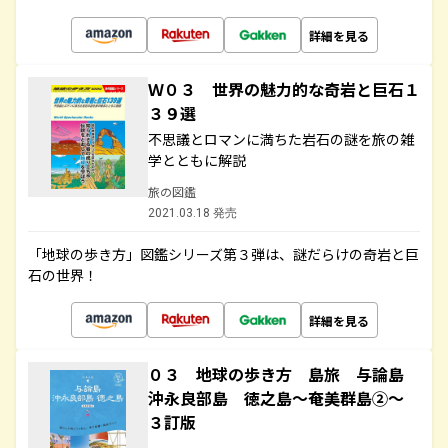
詳細を見る
Ｗ０３ 世界の魅力的な奇岩と巨石１
３９選
不思議とロマンに満ちた岩石の謎を旅の雑
学とともに解説
旅の図鑑
2021.03.18 発売
「地球の歩き方」図鑑シリーズ第３弾は、謎だらけの奇岩と巨
石の世界！
詳細を見る
０３ 地球の歩き方 島旅 与論島
沖永良部島 徳之島～奄美群島②～
３訂版