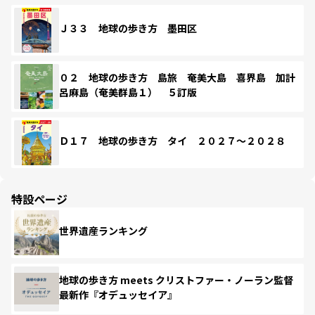
Ｊ３３ 地球の歩き方 墨田区
０２ 地球の歩き方 島旅 奄美大島 喜界島 加計
呂麻島（奄美群島１） ５訂版
Ｄ１７ 地球の歩き方 タイ ２０２７～２０２８
特設ページ
世界遺産ランキング
地球の歩き方 meets クリストファー・ノーラン監督
最新作『オデュッセイア』