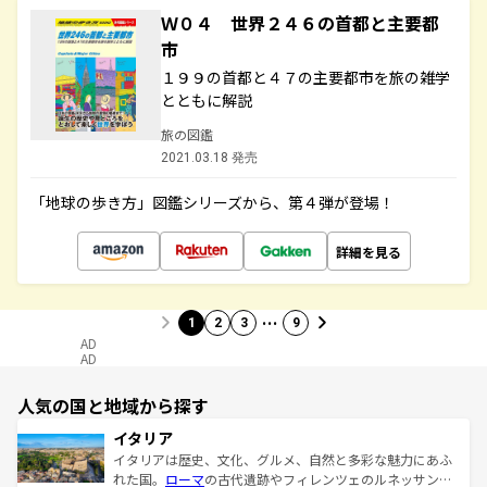
Ｗ０４ 世界２４６の首都と主要都
市
１９９の首都と４７の主要都市を旅の雑学
とともに解説
旅の図鑑
2021.03.18 発売
「地球の歩き方」図鑑シリーズから、第４弾が登場！
詳細を見る
…
1
2
3
9
AD
AD
人気の国と地域から探す
イタリア
イタリアは歴史、文化、グルメ、自然と多彩な魅力にあふ
れた国。
ローマ
の古代遺跡やフィレンツェのルネッサンス