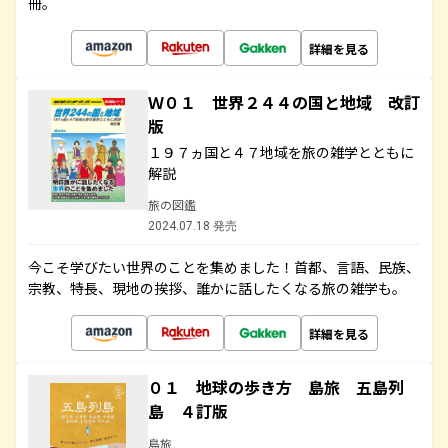
冊。
詳細を見る
Ｗ０１ 世界２４４の国と地域 改訂
版
１９７ヵ国と４７地域を旅の雑学とともに
解説
旅の図鑑
2024.07.18 発売
今こそ学びたい世界のことを集めました！首都、言語、民族、
宗教、特長、現地の挨拶、誰かに話したくなる旅の雑学も。
詳細を見る
０１ 地球の歩き方 島旅 五島列
島 ４訂版
島旅