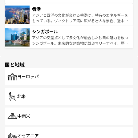
世界中の食通を魅了してやまないベトナム料理も魅力のひ
寺院や市場がいたるところに点在し、古きよき文化と現代
香港
とつ。フォーやバインミー、ベトナムコーヒーなどは、ぜ
の活気が交差している。北部ではチェンマイなどの山岳地
ひ現地で味わいたい。どの地域を訪れてもあたたかい人々
帯で自然と触れ合い、南部ではプーケットやクラビの美し
アジアと西洋の文化が交わる香港は、特有のエネルギーを
が旅行者を迎えてくれるので、きっと忘れられない旅にな
いビーチでリゾート気分を楽しむことができる。タイ料理
もっている。ヴィクトリア湾に広がる壮大な景色、近未来
るはずだ。 なお、新着のベトナム情報は
コンテンツ一覧
を
は世界的に有名で、屋台から高級レストランまで味覚を刺
的なアートスポット、そして歴史と現代が融合した町並
参照してほしい。
シンガポール
激する。気候は一年中温暖で、どの季節にも異なる楽しみ
み、どこを訪れても感動するはず。観光スポットが密集し
が待っている。親しみやすいタイの人々、仏教を中心とし
ており、効率よく見どころを回れるのも魅力。息をのむよ
アジアの交差点として多文化が融合した独自の魅力を放つ
た文化、そして多様な観光資源が、訪れる旅人を魅了し続
うな絶景から文化的な体験まで、香港を存分に楽しみ尽く
シンガポール。未来的な建築物が並ぶマリーナベイ、歴史
ける。 なお、新着のタイ情報は
コンテンツ一覧
を参照して
そう。 なお、新着の香港情報は
コンテンツ一覧
を参照して
と伝統を感じられるエスニックタウン、多数の緑豊かな公
ほしい。
ほしい。
園や自然保護区など、自然が調和した近代的な景観と文化
の多様性あふれるカラフルな町は、どこを歩いても新しい
国と地域
発見がある。さらに、治安のよさや充実した公共交通機関
も、旅行者にとっては魅力的なポイント。グルメも豊富
で、ホーカーズは地元の風情を楽しめる外せないスポット
ヨーロッパ
だ。訪れる人を飽きさせないシンガポールで、多様な魅力
を体感しよう。 なお、新着のシンガポール情報は
コンテン
ツ一覧
を参照してほしい。
北米
中南米
オセアニア