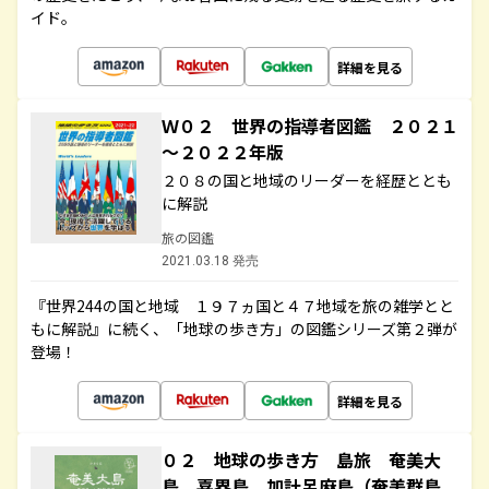
イド。
詳細を見る
Ｗ０２ 世界の指導者図鑑 ２０２１
～２０２２年版
２０８の国と地域のリーダーを経歴ととも
に解説
旅の図鑑
2021.03.18 発売
『世界244の国と地域 １９７ヵ国と４７地域を旅の雑学とと
もに解説』に続く、「地球の歩き方」の図鑑シリーズ第２弾が
登場！
詳細を見る
０２ 地球の歩き方 島旅 奄美大
島 喜界島 加計呂麻島（奄美群島