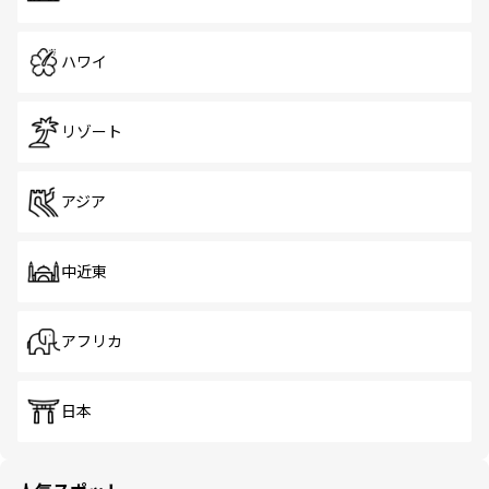
ハワイ
リゾート
アジア
中近東
アフリカ
日本