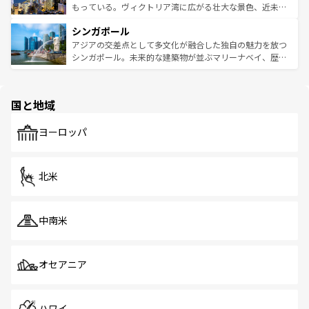
が旅行者を迎えてくれるので、きっと忘れられない旅にな
いビーチでリゾート気分を楽しむことができる。タイ料理
もっている。ヴィクトリア湾に広がる壮大な景色、近未来
るはずだ。 なお、新着のベトナム情報は
コンテンツ一覧
を
は世界的に有名で、屋台から高級レストランまで味覚を刺
的なアートスポット、そして歴史と現代が融合した町並
参照してほしい。
シンガポール
激する。気候は一年中温暖で、どの季節にも異なる楽しみ
み、どこを訪れても感動するはず。観光スポットが密集し
が待っている。親しみやすいタイの人々、仏教を中心とし
ており、効率よく見どころを回れるのも魅力。息をのむよ
アジアの交差点として多文化が融合した独自の魅力を放つ
た文化、そして多様な観光資源が、訪れる旅人を魅了し続
うな絶景から文化的な体験まで、香港を存分に楽しみ尽く
シンガポール。未来的な建築物が並ぶマリーナベイ、歴史
ける。 なお、新着のタイ情報は
コンテンツ一覧
を参照して
そう。 なお、新着の香港情報は
コンテンツ一覧
を参照して
と伝統を感じられるエスニックタウン、多数の緑豊かな公
ほしい。
ほしい。
園や自然保護区など、自然が調和した近代的な景観と文化
の多様性あふれるカラフルな町は、どこを歩いても新しい
国と地域
発見がある。さらに、治安のよさや充実した公共交通機関
も、旅行者にとっては魅力的なポイント。グルメも豊富
で、ホーカーズは地元の風情を楽しめる外せないスポット
ヨーロッパ
だ。訪れる人を飽きさせないシンガポールで、多様な魅力
を体感しよう。 なお、新着のシンガポール情報は
コンテン
ツ一覧
を参照してほしい。
北米
中南米
オセアニア