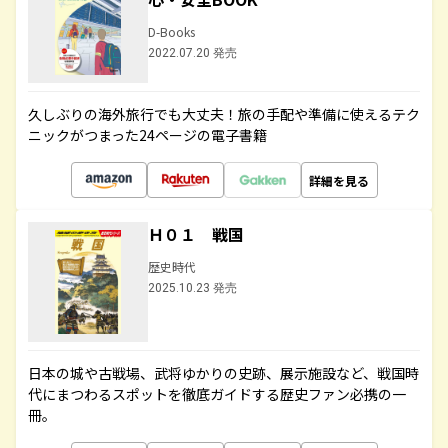
D-Books
2022.07.20 発売
久しぶりの海外旅行でも大丈夫！旅の手配や準備に使えるテク
ニックがつまった24ページの電子書籍
詳細を見る
Ｈ０１ 戦国
歴史時代
2025.10.23 発売
日本の城や古戦場、武将ゆかりの史跡、展示施設など、戦国時
代にまつわるスポットを徹底ガイドする歴史ファン必携の一
冊。