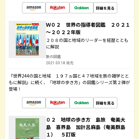
詳細を見る
Ｗ０２ 世界の指導者図鑑 ２０２１
～２０２２年版
２０８の国と地域のリーダーを経歴ととも
に解説
旅の図鑑
2021.03.18 発売
『世界244の国と地域 １９７ヵ国と４７地域を旅の雑学とと
もに解説』に続く、「地球の歩き方」の図鑑シリーズ第２弾が
登場！
詳細を見る
０２ 地球の歩き方 島旅 奄美大
島 喜界島 加計呂麻島（奄美群島
１） ５訂版