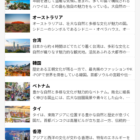
ンメントが詰まった刺激的なスポットだ。一方、アメリカ
年間を通じて温暖な気候に恵まれ、多くの島で構成される
西部には大自然が広がり、グランドキャニオンやイエロー
ハワイは、どの島も独自の魅力をもっている。大自然の神
ストーン国立公園といった絶景が堪能できる。さらに、南
秘を感じたいなら、火山が生み出した壮大な景観を誇るハ
オーストラリア
部のニューオーリンズでは、音楽と美食が融合した独特の
ワイ島は見逃せない。また、定番の観光地といえばオアフ
文化が魅力。旅行者はアメリカの各地域で異なる魅力を楽
島だが、静かな自然を求めるならマウイ島やカウアイ島が
オーストラリアは、壮大な自然と多様な文化が魅力の国。
しみながら、その多様性と豊かな歴史を感じることができ
おすすめ。エメラルドグリーンに輝く海をはじめ、豊かな
シドニーのシンボルであるシドニー・オペラハウス、オー
るだろう。車でのロードトリップや列車の旅も、アメリカ
文化や歴史が息づいている。「アロハスピリット」と呼ば
ストラリア東海岸北部に広がる大サンゴ礁地帯グレートバ
ならではの贅沢な旅のスタイルだ。 なお、新着のアメリカ
台湾
れるおもてなしの心で訪れる人々を迎えてくれるハワイの
リアリーフや大陸中央部にそびえるウルル（エアーズロッ
情報は
コンテンツ一覧
を参照してほしい。
人々、おいしいローカルフードやハワイアンミュージッ
ク）、タスマニアの美しい原生林やケアンズの熱帯雨林な
日本から約４時間ほどでたどり着く台湾は、多彩な文化と
ク、伝統的なフラダンスなど、すべてがハワイの魅力を彩
ど、見どころがたくさん。また、カフェやワイン、オージ
自然が織りなす魅力的な観光地。活気あふれる大都市の台
っている。訪れるたびに新しい発見と感動が待っているハ
ービーフなどの食文化も豊かで、美味しいものであふれて
北やノスタルジックな町並みが人気な九份（ジォウフェ
ワイを、存分に味わってほしい。 なお、新着のハワイ情報
韓国
いる。アクティビティも充実しており、サーフィンやダイ
ン）、静ひつな山岳地帯である台湾東部など、都市の喧騒
は
コンテンツ一覧
を参照してほしい。
ビング、ハイキングなど、アウトドア好きにはたまらな
と山間の静けさが共存しており、訪れる人に新しい発見と
歴史ある王朝文化が残る一方で、最先端のファッションやK
い。オーストラリアの多彩な魅力を存分に味わいつくそ
驚きをもたらしてくれる。また、奥深い台湾の食文化も魅
-POPで世界を席巻している韓国。首都ソウルの宮殿や伝統
う。 なお、新着のオーストラリア情報は
コンテンツ一覧
を
力で、夜市などの屋台グルメから高級料理、ヘルシーで美
家屋が並ぶエリアでは韓国の歴史と文化に浸ることがで
参照してほしい。
ベトナム
容にもいいと評判のスイーツなど、バラエティ豊かな料理
き、地方に足を延ばせば四季折々の自然美を楽しむことが
が味わえる。 なお、新着の台湾情報は
コンテンツ一覧
を参
できる。そして、キムチや焼肉、絶品のストリートフード
豊かな自然と多様な文化が魅力的なベトナム。南北に細長
照してほしい。
まで、さまざまな韓国料理が待っている。夜には、韓国な
く伸びる国土には、広大な田園風景や青々とした山々、世
らではのナイトライフも堪能できる。あたたかいホスピタ
界遺産に登録された壮大な自然景観が点在し、都市部では
タイ
リティに包まれながら、韓国の多彩な魅力を心ゆくまで味
急速な発展と共に伝統が息づく。ハノイの古い町並みやホ
わってみてほしい。 なお、新着の韓国情報は
コンテンツ一
ーチミン市のフランス統治時代の建物も、独特の雰囲気を
タイは、東南アジアに位置する豊かな自然と歴史が息づく
覧
を参照してほしい。
醸し出している。また、バラエティの豊かさとおいしさで
国だ。首都バンコクは高層ビルが立ち並ぶ一方、伝統的な
世界中の食通を魅了してやまないベトナム料理も魅力のひ
寺院や市場がいたるところに点在し、古きよき文化と現代
香港
とつ。フォーやバインミー、ベトナムコーヒーなどは、ぜ
の活気が交差している。北部ではチェンマイなどの山岳地
ひ現地で味わいたい。どの地域を訪れてもあたたかい人々
帯で自然と触れ合い、南部ではプーケットやクラビの美し
アジアと西洋の文化が交わる香港は、特有のエネルギーを