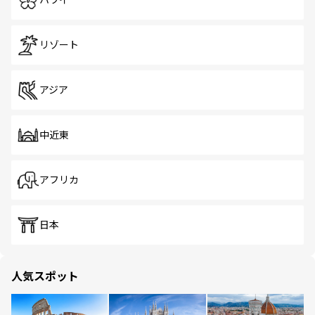
ハワイ
リゾート
アジア
中近東
アフリカ
日本
人気スポット