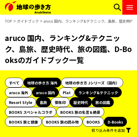
TOP
ガイドブック
aruco 国内、ランキング&テクニック、島旅、歴史時代、
aruco 国内、ランキング&テクニッ
ク、島旅、歴史時代、旅の図鑑、D-Bo
oksのガイドブック一覧
すべて
地球の歩き方 海外
地球の歩き方 Jシリーズ（国内）
aruco 海外
aruco 国内
Plat
ランキング&テクニック
Resort Style
島旅
御朱印
歴史時代
旅の図鑑
BOOKS スペシャルコラボ
BOOKS 旅の名言＆絶景
BOOKS 旅と健康
BOOKS 旅の読み物
BOOKS
D-Books
絞り込み条件を追加