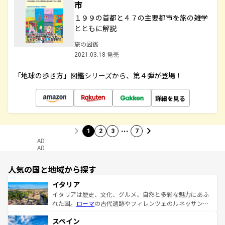
市
１９９の首都と４７の主要都市を旅の雑学
とともに解説
旅の図鑑
2021.03.18 発売
「地球の歩き方」図鑑シリーズから、第４弾が登場！
詳細を見る
…
1
2
3
7
AD
AD
人気の国と地域から探す
イタリア
イタリアは歴史、文化、グルメ、自然と多彩な魅力にあふ
れた国。
ローマ
の古代遺跡やフィレンツェのルネッサンス
美術、ヴェネツィアの運河など、歴史あるスポットはもち
スペイン
ろん、トスカーナの美しい田園風景やアマルフィ海岸の絶