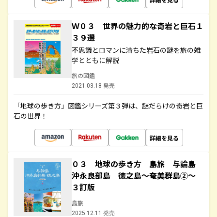
Ｗ０３ 世界の魅力的な奇岩と巨石１
３９選
不思議とロマンに満ちた岩石の謎を旅の雑
学とともに解説
旅の図鑑
2021.03.18 発売
「地球の歩き方」図鑑シリーズ第３弾は、謎だらけの奇岩と巨
石の世界！
詳細を見る
０３ 地球の歩き方 島旅 与論島
沖永良部島 徳之島～奄美群島②～
３訂版
島旅
2025.12.11 発売