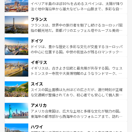
景など、自然景観も見逃せない。観光の合間には、本場の
イベリア半島のほぼ80％を占めるスペインは、太陽が降り
ピザやパスタなど、絶品のイタリア料理を堪能することも
注ぐ地中海沿岸から雄大なピレネー山脈まで、多彩な自然
できる。朝目覚めてから夜眠るまで、すべての瞬間を楽し
と文化が詰まったヨーロッパ屈指の旅行先だ。多様な地域
フランス
ませてくれるイタリアで、忘れられない旅をしてみよう！
文化が根付くこの国では、情熱的なフラメンコ、熱気あふ
なお、新着のイタリア情報は
コンテンツ一覧
を参照してほ
れる闘牛、そして美味しいタパスが生活の一部となってい
フランスは、世界中の旅行者を魅了し続けるヨーロッパ屈
しい。
る。首都マドリードの洗練された雰囲気や、バルセロナの
指の観光地だ。首都パリのエッフェル塔やルーブル美術館
アートに溢れた街角から、地方では古代ローマ遺跡や中世
といった象徴的なスポットから、田舎町の古風な美しさま
ドイツ
の城塞都市、穏やかなビーチリゾートまで多彩な表情を見
で、幅広い魅力が詰まっている。華麗な宮殿、歴史的な大
せる。地方によって風土や気候が異なるスペインはその個
聖堂、美しいビーチ、そして豊かな自然が、訪れる者を心
ドイツは、豊かな歴史と多彩な文化が交差するヨーロッパ
性で訪れる人を魅了する。 なお、新着のスペイン情報は
コ
から魅了する。また、フランスは美食の国としても知ら
の中心に位置する国。中世の街並みが残るロマンチック街
ンテンツ一覧
を参照してほしい。
れ、フランス料理はユネスコ無形文化遺産にも登録されて
道から、未来を先取りするようなモダンな都市まで多様な
イギリス
いる。シャンパンの発祥地であるランス、プロヴァンスの
顔を持つこの国は、どこを歩いても飽きることがない。ベ
香り高いラベンダー畑など、多彩な楽しみ方が可能だ。さ
ルリンの文化的活気、バイエルン州のアルプスの絶景、そ
イギリスは、古きよき伝統と最先端が共存する国。ウェス
らに、パリ以外の地域にも魅力が溢れており、どの街角に
してライン川沿いのワイン畑といった風景は必見。ビール
トミンスター寺院や大英博物館のようなランドマーク、歴
も豊かな歴史と文化が息づいている。パリ以外の個性あふ
とソーセージを味わいながら地元の人と過ごす楽しい時間
史ある大学都市、美しい丘陵地帯や牧歌的な風景など、エ
れる地方に足を運ぶとそれぞれで全く異なる文化を体験で
スイス
は、お酒好きな人にはぜひ体験してほしい。 なお、新着の
リアごとに異なる魅力がある。また、優雅なアフタヌーン
きるだろう。 なお、新着のフランス情報は
コンテンツ一覧
ドイツ情報は
コンテンツ一覧
を参照してほしい。
ティー、ビール好きにはたまらない英国パブ、サッカー観
スイスの国土面積は九州ほどの広さだが、運行時刻が正確
を参照してほしい。
戦など、本場だからこそできる体験も豊富。イギリスを旅
な交通網が整備されており、初心者でも安心して個人旅行
して楽しみつくそう。 なお、新着のイギリス情報は
コンテ
を楽しめる。日本同様に時刻表どおりの旅が可能だ。中世
アメリカ
ンツ一覧
を参照してほしい。
の建物がそのまま残る町や、スイスならではのユニークな
博物館もあり、アルプス観光だけでなく町歩きも満喫する
アメリカ合衆国は、広大な土地と多様な文化が魅力の国。
ことができる。国民の所得が高いため物価も高いが、旅行
東海岸の都市部から西海岸のカリフォルニアまで、訪れる
者向けの交通パス提供のサービスもあり、うまく活用すれ
場所ごとに異なる風景と体験が待っている。ニューヨーク
ハワイ
ば市内交通費無料で観光を楽しむこともできる。 なお、新
のような巨大都市は、観光、ショッピング、エンターテイ
着のスイス情報は
コンテンツ一覧
を参照してほしい。