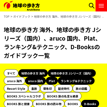
TOP
ガイドブック
地球の歩き方 海外、地球の歩き方 Jシリーズ（国内）、aru
地球の歩き方 海外、地球の歩き方 Jシ
リーズ（国内）、aruco 国内、Plat、
ランキング&テクニック、D-Booksの
ガイドブック一覧
すべて
地球の歩き方 海外
地球の歩き方 Jシリーズ（国内）
aruco 海外
aruco 国内
Plat
ランキング&テクニック
Resort Style
島旅
御朱印
歴史時代
旅の図鑑
BOOKS スペシャルコラボ
BOOKS 旅の名言＆絶景
BOOKS 旅と健康
BOOKS 旅の読み物
BOOKS
D-Books