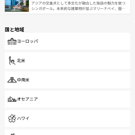
が待っている。親しみやすいタイの人々、仏教を中心とし
ており、効率よく見どころを回れるのも魅力。息をのむよ
アジアの交差点として多文化が融合した独自の魅力を放つ
た文化、そして多様な観光資源が、訪れる旅人を魅了し続
うな絶景から文化的な体験まで、香港を存分に楽しみ尽く
シンガポール。未来的な建築物が並ぶマリーナベイ、歴史
ける。 なお、新着のタイ情報は
コンテンツ一覧
を参照して
そう。 なお、新着の香港情報は
コンテンツ一覧
を参照して
と伝統を感じられるエスニックタウン、多数の緑豊かな公
ほしい。
ほしい。
園や自然保護区など、自然が調和した近代的な景観と文化
の多様性あふれるカラフルな町は、どこを歩いても新しい
国と地域
発見がある。さらに、治安のよさや充実した公共交通機関
も、旅行者にとっては魅力的なポイント。グルメも豊富
で、ホーカーズは地元の風情を楽しめる外せないスポット
ヨーロッパ
だ。訪れる人を飽きさせないシンガポールで、多様な魅力
を体感しよう。 なお、新着のシンガポール情報は
コンテン
ツ一覧
を参照してほしい。
北米
中南米
オセアニア
ハワイ