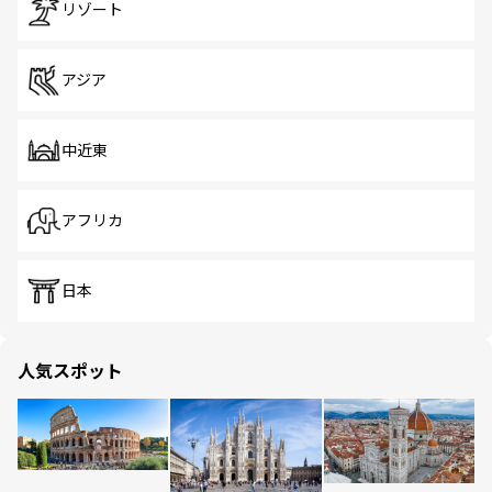
リゾート
アジア
中近東
アフリカ
日本
人気スポット