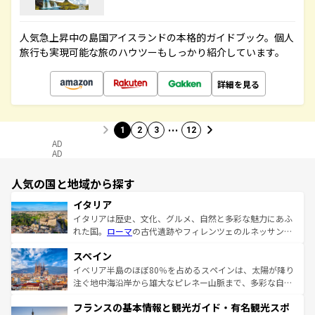
人気急上昇中の島国アイスランドの本格的ガイドブック。個人
旅行も実現可能な旅のハウツーもしっかり紹介しています。
詳細を見る
…
1
2
3
12
AD
AD
人気の国と地域から探す
イタリア
イタリアは歴史、文化、グルメ、自然と多彩な魅力にあふ
れた国。
ローマ
の古代遺跡やフィレンツェのルネッサンス
美術、ヴェネツィアの運河など、歴史あるスポットはもち
スペイン
ろん、トスカーナの美しい田園風景やアマルフィ海岸の絶
景など、自然景観も見逃せない。観光の合間には、本場の
イベリア半島のほぼ80％を占めるスペインは、太陽が降り
ピザやパスタなど、絶品のイタリア料理を堪能することも
注ぐ地中海沿岸から雄大なピレネー山脈まで、多彩な自然
できる。朝目覚めてから夜眠るまで、すべての瞬間を楽し
と文化が詰まったヨーロッパ屈指の旅行先だ。多様な地域
フランスの基本情報と観光ガイド・有名観光スポ
ませてくれるイタリアで、忘れられない旅をしてみよう！
文化が根付くこの国では、情熱的なフラメンコ、熱気あふ