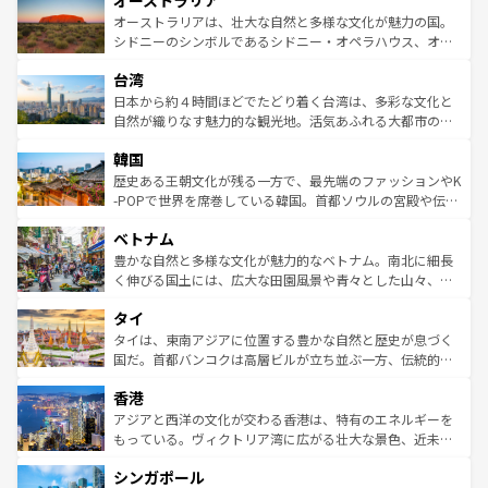
オーストラリア
ワイ島は見逃せない。また、定番の観光地といえばオアフ
文化が魅力。旅行者はアメリカの各地域で異なる魅力を楽
島だが、静かな自然を求めるならマウイ島やカウアイ島が
オーストラリアは、壮大な自然と多様な文化が魅力の国。
しみながら、その多様性と豊かな歴史を感じることができ
おすすめ。エメラルドグリーンに輝く海をはじめ、豊かな
シドニーのシンボルであるシドニー・オペラハウス、オー
るだろう。車でのロードトリップや列車の旅も、アメリカ
文化や歴史が息づいている。「アロハスピリット」と呼ば
ストラリア東海岸北部に広がる大サンゴ礁地帯グレートバ
ならではの贅沢な旅のスタイルだ。 なお、新着のアメリカ
台湾
れるおもてなしの心で訪れる人々を迎えてくれるハワイの
リアリーフや大陸中央部にそびえるウルル（エアーズロッ
情報は
コンテンツ一覧
を参照してほしい。
人々、おいしいローカルフードやハワイアンミュージッ
ク）、タスマニアの美しい原生林やケアンズの熱帯雨林な
日本から約４時間ほどでたどり着く台湾は、多彩な文化と
ク、伝統的なフラダンスなど、すべてがハワイの魅力を彩
ど、見どころがたくさん。また、カフェやワイン、オージ
自然が織りなす魅力的な観光地。活気あふれる大都市の台
っている。訪れるたびに新しい発見と感動が待っているハ
ービーフなどの食文化も豊かで、美味しいものであふれて
北やノスタルジックな町並みが人気な九份（ジォウフェ
ワイを、存分に味わってほしい。 なお、新着のハワイ情報
韓国
いる。アクティビティも充実しており、サーフィンやダイ
ン）、静ひつな山岳地帯である台湾東部など、都市の喧騒
は
コンテンツ一覧
を参照してほしい。
ビング、ハイキングなど、アウトドア好きにはたまらな
と山間の静けさが共存しており、訪れる人に新しい発見と
歴史ある王朝文化が残る一方で、最先端のファッションやK
い。オーストラリアの多彩な魅力を存分に味わいつくそ
驚きをもたらしてくれる。また、奥深い台湾の食文化も魅
-POPで世界を席巻している韓国。首都ソウルの宮殿や伝統
う。 なお、新着のオーストラリア情報は
コンテンツ一覧
を
力で、夜市などの屋台グルメから高級料理、ヘルシーで美
家屋が並ぶエリアでは韓国の歴史と文化に浸ることがで
参照してほしい。
ベトナム
容にもいいと評判のスイーツなど、バラエティ豊かな料理
き、地方に足を延ばせば四季折々の自然美を楽しむことが
が味わえる。 なお、新着の台湾情報は
コンテンツ一覧
を参
できる。そして、キムチや焼肉、絶品のストリートフード
豊かな自然と多様な文化が魅力的なベトナム。南北に細長
照してほしい。
まで、さまざまな韓国料理が待っている。夜には、韓国な
く伸びる国土には、広大な田園風景や青々とした山々、世
らではのナイトライフも堪能できる。あたたかいホスピタ
界遺産に登録された壮大な自然景観が点在し、都市部では
タイ
リティに包まれながら、韓国の多彩な魅力を心ゆくまで味
急速な発展と共に伝統が息づく。ハノイの古い町並みやホ
わってみてほしい。 なお、新着の韓国情報は
コンテンツ一
ーチミン市のフランス統治時代の建物も、独特の雰囲気を
タイは、東南アジアに位置する豊かな自然と歴史が息づく
覧
を参照してほしい。
醸し出している。また、バラエティの豊かさとおいしさで
国だ。首都バンコクは高層ビルが立ち並ぶ一方、伝統的な
世界中の食通を魅了してやまないベトナム料理も魅力のひ
寺院や市場がいたるところに点在し、古きよき文化と現代
香港
とつ。フォーやバインミー、ベトナムコーヒーなどは、ぜ
の活気が交差している。北部ではチェンマイなどの山岳地
ひ現地で味わいたい。どの地域を訪れてもあたたかい人々
帯で自然と触れ合い、南部ではプーケットやクラビの美し
アジアと西洋の文化が交わる香港は、特有のエネルギーを
が旅行者を迎えてくれるので、きっと忘れられない旅にな
いビーチでリゾート気分を楽しむことができる。タイ料理
もっている。ヴィクトリア湾に広がる壮大な景色、近未来
るはずだ。 なお、新着のベトナム情報は
コンテンツ一覧
を
は世界的に有名で、屋台から高級レストランまで味覚を刺
的なアートスポット、そして歴史と現代が融合した町並
参照してほしい。
シンガポール
激する。気候は一年中温暖で、どの季節にも異なる楽しみ
み、どこを訪れても感動するはず。観光スポットが密集し