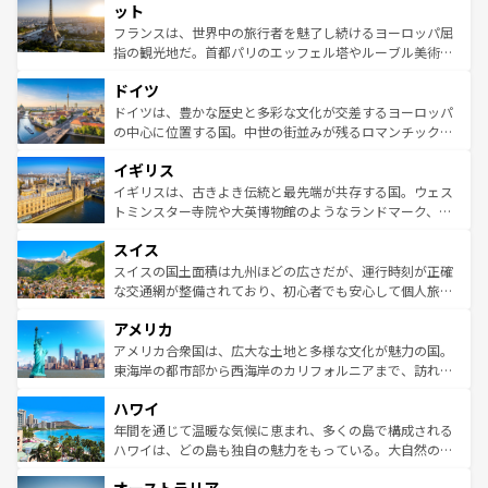
なお、新着のイタリア情報は
コンテンツ一覧
を参照してほ
れる闘牛、そして美味しいタパスが生活の一部となってい
ット
しい。
る。首都マドリードの洗練された雰囲気や、バルセロナの
フランスは、世界中の旅行者を魅了し続けるヨーロッパ屈
アートに溢れた街角から、地方では古代ローマ遺跡や中世
指の観光地だ。首都パリのエッフェル塔やルーブル美術館
の城塞都市、穏やかなビーチリゾートまで多彩な表情を見
といった象徴的なスポットから、田舎町の古風な美しさま
せる。地方によって風土や気候が異なるスペインはその個
ドイツ
で、幅広い魅力が詰まっている。華麗な宮殿、歴史的な大
性で訪れる人を魅了する。 なお、新着のスペイン情報は
コ
聖堂、美しいビーチ、そして豊かな自然が、訪れる者を心
ドイツは、豊かな歴史と多彩な文化が交差するヨーロッパ
ンテンツ一覧
を参照してほしい。
から魅了する。また、フランスは美食の国としても知ら
の中心に位置する国。中世の街並みが残るロマンチック街
れ、フランス料理はユネスコ無形文化遺産にも登録されて
道から、未来を先取りするようなモダンな都市まで多様な
イギリス
いる。シャンパンの発祥地であるランス、プロヴァンスの
顔を持つこの国は、どこを歩いても飽きることがない。ベ
香り高いラベンダー畑など、多彩な楽しみ方が可能だ。さ
ルリンの文化的活気、バイエルン州のアルプスの絶景、そ
イギリスは、古きよき伝統と最先端が共存する国。ウェス
らに、パリ以外の地域にも魅力が溢れており、どの街角に
してライン川沿いのワイン畑といった風景は必見。ビール
トミンスター寺院や大英博物館のようなランドマーク、歴
も豊かな歴史と文化が息づいている。パリ以外の個性あふ
とソーセージを味わいながら地元の人と過ごす楽しい時間
史ある大学都市、美しい丘陵地帯や牧歌的な風景など、エ
れる地方に足を運ぶとそれぞれで全く異なる文化を体験で
スイス
は、お酒好きな人にはぜひ体験してほしい。 なお、新着の
リアごとに異なる魅力がある。また、優雅なアフタヌーン
きるだろう。 なお、新着のフランス情報は
コンテンツ一覧
ドイツ情報は
コンテンツ一覧
を参照してほしい。
ティー、ビール好きにはたまらない英国パブ、サッカー観
スイスの国土面積は九州ほどの広さだが、運行時刻が正確
を参照してほしい。
戦など、本場だからこそできる体験も豊富。イギリスを旅
な交通網が整備されており、初心者でも安心して個人旅行
して楽しみつくそう。 なお、新着のイギリス情報は
コンテ
を楽しめる。日本同様に時刻表どおりの旅が可能だ。中世
アメリカ
ンツ一覧
を参照してほしい。
の建物がそのまま残る町や、スイスならではのユニークな
博物館もあり、アルプス観光だけでなく町歩きも満喫する
アメリカ合衆国は、広大な土地と多様な文化が魅力の国。
ことができる。国民の所得が高いため物価も高いが、旅行
東海岸の都市部から西海岸のカリフォルニアまで、訪れる
者向けの交通パス提供のサービスもあり、うまく活用すれ
場所ごとに異なる風景と体験が待っている。ニューヨーク
ハワイ
ば市内交通費無料で観光を楽しむこともできる。 なお、新
のような巨大都市は、観光、ショッピング、エンターテイ
着のスイス情報は
コンテンツ一覧
を参照してほしい。
ンメントが詰まった刺激的なスポットだ。一方、アメリカ
年間を通じて温暖な気候に恵まれ、多くの島で構成される
西部には大自然が広がり、グランドキャニオンやイエロー
ハワイは、どの島も独自の魅力をもっている。大自然の神
ストーン国立公園といった絶景が堪能できる。さらに、南
秘を感じたいなら、火山が生み出した壮大な景観を誇るハ
部のニューオーリンズでは、音楽と美食が融合した独特の