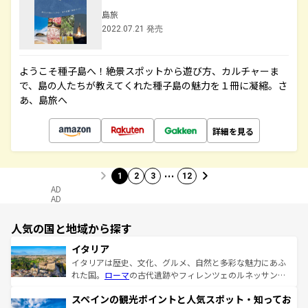
島旅
2022.07.21 発売
ようこそ種子島へ！絶景スポットから遊び方、カルチャーま
で、島の人たちが教えてくれた種子島の魅力を１冊に凝縮。さ
あ、島旅へ
詳細を見る
…
1
2
3
12
AD
AD
人気の国と地域から探す
イタリア
イタリアは歴史、文化、グルメ、自然と多彩な魅力にあふ
れた国。
ローマ
の古代遺跡やフィレンツェのルネッサンス
美術、ヴェネツィアの運河など、歴史あるスポットはもち
スペインの観光ポイントと人気スポット・知ってお
ろん、トスカーナの美しい田園風景やアマルフィ海岸の絶