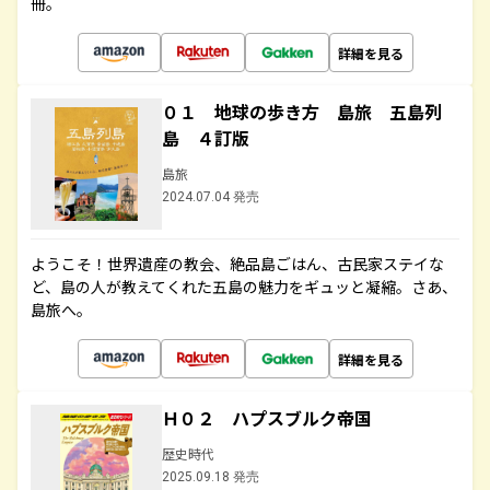
冊。
詳細を見る
０１ 地球の歩き方 島旅 五島列
島 ４訂版
島旅
2024.07.04 発売
ようこそ！世界遺産の教会、絶品島ごはん、古民家ステイな
ど、島の人が教えてくれた五島の魅力をギュッと凝縮。さあ、
島旅へ。
詳細を見る
Ｈ０２ ハプスブルク帝国
歴史時代
2025.09.18 発売