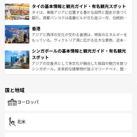
らではのナイトライフも堪能できる。あたたかいホスピタ
界遺産に登録された壮大な自然景観が点在し、都市部では
タイの基本情報と観光ガイド・有名観光スポット
リティに包まれながら、韓国の多彩な魅力を心ゆくまで味
急速な発展と共に伝統が息づく。ハノイの古い町並みやホ
わってみてほしい。 なお、新着の韓国情報は
コンテンツ一
ーチミン市のフランス統治時代の建物も、独特の雰囲気を
タイは、東南アジアに位置する豊かな自然と歴史が息づく
覧
を参照してほしい。
醸し出している。また、バラエティの豊かさとおいしさで
国だ。首都バンコクは高層ビルが立ち並ぶ一方、伝統的な
世界中の食通を魅了してやまないベトナム料理も魅力のひ
寺院や市場がいたるところに点在し、古きよき文化と現代
香港
とつ。フォーやバインミー、ベトナムコーヒーなどは、ぜ
の活気が交差している。北部ではチェンマイなどの山岳地
ひ現地で味わいたい。どの地域を訪れてもあたたかい人々
帯で自然と触れ合い、南部ではプーケットやクラビの美し
アジアと西洋の文化が交わる香港は、特有のエネルギーを
が旅行者を迎えてくれるので、きっと忘れられない旅にな
いビーチでリゾート気分を楽しむことができる。タイ料理
もっている。ヴィクトリア湾に広がる壮大な景色、近未来
るはずだ。 なお、新着のベトナム情報は
コンテンツ一覧
を
は世界的に有名で、屋台から高級レストランまで味覚を刺
的なアートスポット、そして歴史と現代が融合した町並
参照してほしい。
シンガポールの基本情報と観光ガイド・有名観光
激する。気候は一年中温暖で、どの季節にも異なる楽しみ
み、どこを訪れても感動するはず。観光スポットが密集し
が待っている。親しみやすいタイの人々、仏教を中心とし
ており、効率よく見どころを回れるのも魅力。息をのむよ
スポット
た文化、そして多様な観光資源が、訪れる旅人を魅了し続
うな絶景から文化的な体験まで、香港を存分に楽しみ尽く
アジアの交差点として多文化が融合した独自の魅力を放つ
ける。 なお、新着のタイ情報は
コンテンツ一覧
を参照して
そう。 なお、新着の香港情報は
コンテンツ一覧
を参照して
シンガポール。未来的な建築物が並ぶマリーナベイ、歴史
ほしい。
ほしい。
と伝統を感じられるエスニックタウン、多数の緑豊かな公
園や自然保護区など、自然が調和した近代的な景観と文化
の多様性あふれるカラフルな町は、どこを歩いても新しい
国と地域
発見がある。さらに、治安のよさや充実した公共交通機関
も、旅行者にとっては魅力的なポイント。グルメも豊富
で、ホーカーズは地元の風情を楽しめる外せないスポット
ヨーロッパ
だ。訪れる人を飽きさせないシンガポールで、多様な魅力
を体感しよう。 なお、新着のシンガポール情報は
コンテン
ツ一覧
を参照してほしい。
北米