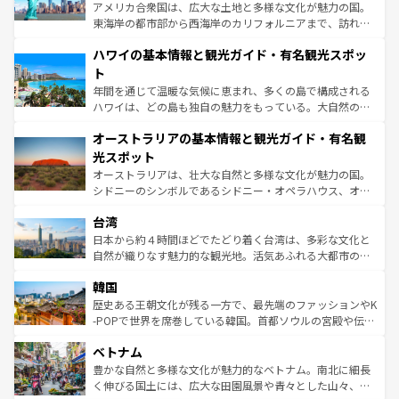
ことができる。国民の所得が高いため物価も高いが、旅行
アメリカ合衆国は、広大な土地と多様な文化が魅力の国。
者向けの交通パス提供のサービスもあり、うまく活用すれ
東海岸の都市部から西海岸のカリフォルニアまで、訪れる
ば市内交通費無料で観光を楽しむこともできる。 なお、新
場所ごとに異なる風景と体験が待っている。ニューヨーク
着のスイス情報は
コンテンツ一覧
を参照してほしい。
ハワイの基本情報と観光ガイド・有名観光スポッ
のような巨大都市は、観光、ショッピング、エンターテイ
ンメントが詰まった刺激的なスポットだ。一方、アメリカ
ト
西部には大自然が広がり、グランドキャニオンやイエロー
年間を通じて温暖な気候に恵まれ、多くの島で構成される
ストーン国立公園といった絶景が堪能できる。さらに、南
ハワイは、どの島も独自の魅力をもっている。大自然の神
部のニューオーリンズでは、音楽と美食が融合した独特の
秘を感じたいなら、火山が生み出した壮大な景観を誇るハ
文化が魅力。旅行者はアメリカの各地域で異なる魅力を楽
オーストラリアの基本情報と観光ガイド・有名観
ワイ島は見逃せない。また、定番の観光地といえばオアフ
しみながら、その多様性と豊かな歴史を感じることができ
島だが、静かな自然を求めるならマウイ島やカウアイ島が
光スポット
るだろう。車でのロードトリップや列車の旅も、アメリカ
おすすめ。エメラルドグリーンに輝く海をはじめ、豊かな
オーストラリアは、壮大な自然と多様な文化が魅力の国。
ならではの贅沢な旅のスタイルだ。 なお、新着のアメリカ
文化や歴史が息づいている。「アロハスピリット」と呼ば
シドニーのシンボルであるシドニー・オペラハウス、オー
情報は
コンテンツ一覧
を参照してほしい。
れるおもてなしの心で訪れる人々を迎えてくれるハワイの
ストラリア東海岸北部に広がる大サンゴ礁地帯グレートバ
人々、おいしいローカルフードやハワイアンミュージッ
台湾
リアリーフや大陸中央部にそびえるウルル（エアーズロッ
ク、伝統的なフラダンスなど、すべてがハワイの魅力を彩
ク）、タスマニアの美しい原生林やケアンズの熱帯雨林な
日本から約４時間ほどでたどり着く台湾は、多彩な文化と
っている。訪れるたびに新しい発見と感動が待っているハ
ど、見どころがたくさん。また、カフェやワイン、オージ
自然が織りなす魅力的な観光地。活気あふれる大都市の台
ワイを、存分に味わってほしい。 なお、新着のハワイ情報
ービーフなどの食文化も豊かで、美味しいものであふれて
北やノスタルジックな町並みが人気な九份（ジォウフェ
は
コンテンツ一覧
を参照してほしい。
韓国
いる。アクティビティも充実しており、サーフィンやダイ
ン）、静ひつな山岳地帯である台湾東部など、都市の喧騒
ビング、ハイキングなど、アウトドア好きにはたまらな
と山間の静けさが共存しており、訪れる人に新しい発見と
歴史ある王朝文化が残る一方で、最先端のファッションやK
い。オーストラリアの多彩な魅力を存分に味わいつくそ
驚きをもたらしてくれる。また、奥深い台湾の食文化も魅
-POPで世界を席巻している韓国。首都ソウルの宮殿や伝統
う。 なお、新着のオーストラリア情報は
コンテンツ一覧
を
力で、夜市などの屋台グルメから高級料理、ヘルシーで美
家屋が並ぶエリアでは韓国の歴史と文化に浸ることがで
参照してほしい。
ベトナム
容にもいいと評判のスイーツなど、バラエティ豊かな料理
き、地方に足を延ばせば四季折々の自然美を楽しむことが
が味わえる。 なお、新着の台湾情報は
コンテンツ一覧
を参
できる。そして、キムチや焼肉、絶品のストリートフード
豊かな自然と多様な文化が魅力的なベトナム。南北に細長
照してほしい。
まで、さまざまな韓国料理が待っている。夜には、韓国な
く伸びる国土には、広大な田園風景や青々とした山々、世