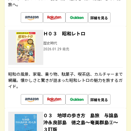
旅へ。
詳細を見る
Ｈ０３ 昭和レトロ
歴史時代
2026.01.29 発売
昭和の風景、家電、乗り物、駄菓子、喫茶店、カルチャーまで
網羅。懐かしさと驚きが詰まった昭和レトロの魅力を旅するガ
イド。
詳細を見る
０３ 地球の歩き方 島旅 与論島
沖永良部島 徳之島～奄美群島②～
３訂版