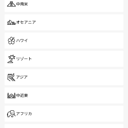
中南米
オセアニア
ハワイ
リゾート
アジア
中近東
アフリカ