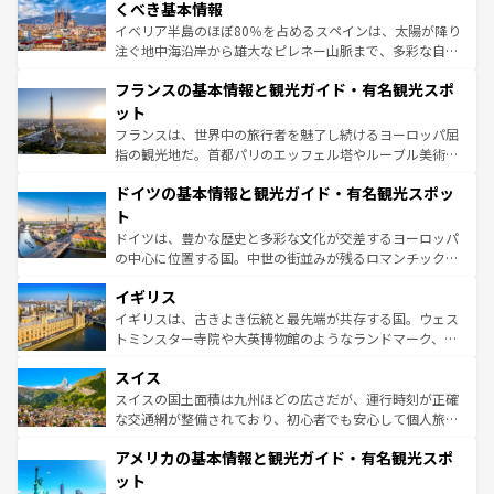
景など、自然景観も見逃せない。観光の合間には、本場の
くべき基本情報
ピザやパスタなど、絶品のイタリア料理を堪能することも
イベリア半島のほぼ80％を占めるスペインは、太陽が降り
できる。朝目覚めてから夜眠るまで、すべての瞬間を楽し
注ぐ地中海沿岸から雄大なピレネー山脈まで、多彩な自然
ませてくれるイタリアで、忘れられない旅をしてみよう！
と文化が詰まったヨーロッパ屈指の旅行先だ。多様な地域
なお、新着のイタリア情報は
コンテンツ一覧
を参照してほ
フランスの基本情報と観光ガイド・有名観光スポ
文化が根付くこの国では、情熱的なフラメンコ、熱気あふ
しい。
れる闘牛、そして美味しいタパスが生活の一部となってい
ット
る。首都マドリードの洗練された雰囲気や、バルセロナの
フランスは、世界中の旅行者を魅了し続けるヨーロッパ屈
アートに溢れた街角から、地方では古代ローマ遺跡や中世
指の観光地だ。首都パリのエッフェル塔やルーブル美術館
の城塞都市、穏やかなビーチリゾートまで多彩な表情を見
といった象徴的なスポットから、田舎町の古風な美しさま
せる。地方によって風土や気候が異なるスペインはその個
ドイツの基本情報と観光ガイド・有名観光スポッ
で、幅広い魅力が詰まっている。華麗な宮殿、歴史的な大
性で訪れる人を魅了する。 なお、新着のスペイン情報は
コ
聖堂、美しいビーチ、そして豊かな自然が、訪れる者を心
ト
ンテンツ一覧
を参照してほしい。
から魅了する。また、フランスは美食の国としても知ら
ドイツは、豊かな歴史と多彩な文化が交差するヨーロッパ
れ、フランス料理はユネスコ無形文化遺産にも登録されて
の中心に位置する国。中世の街並みが残るロマンチック街
いる。シャンパンの発祥地であるランス、プロヴァンスの
道から、未来を先取りするようなモダンな都市まで多様な
香り高いラベンダー畑など、多彩な楽しみ方が可能だ。さ
イギリス
顔を持つこの国は、どこを歩いても飽きることがない。ベ
らに、パリ以外の地域にも魅力が溢れており、どの街角に
ルリンの文化的活気、バイエルン州のアルプスの絶景、そ
イギリスは、古きよき伝統と最先端が共存する国。ウェス
も豊かな歴史と文化が息づいている。パリ以外の個性あふ
してライン川沿いのワイン畑といった風景は必見。ビール
トミンスター寺院や大英博物館のようなランドマーク、歴
れる地方に足を運ぶとそれぞれで全く異なる文化を体験で
とソーセージを味わいながら地元の人と過ごす楽しい時間
史ある大学都市、美しい丘陵地帯や牧歌的な風景など、エ
きるだろう。 なお、新着のフランス情報は
コンテンツ一覧
スイス
は、お酒好きな人にはぜひ体験してほしい。 なお、新着の
リアごとに異なる魅力がある。また、優雅なアフタヌーン
を参照してほしい。
ドイツ情報は
コンテンツ一覧
を参照してほしい。
ティー、ビール好きにはたまらない英国パブ、サッカー観
スイスの国土面積は九州ほどの広さだが、運行時刻が正確
戦など、本場だからこそできる体験も豊富。イギリスを旅
な交通網が整備されており、初心者でも安心して個人旅行
して楽しみつくそう。 なお、新着のイギリス情報は
コンテ
を楽しめる。日本同様に時刻表どおりの旅が可能だ。中世
アメリカの基本情報と観光ガイド・有名観光スポ
ンツ一覧
を参照してほしい。
の建物がそのまま残る町や、スイスならではのユニークな
博物館もあり、アルプス観光だけでなく町歩きも満喫する
ット