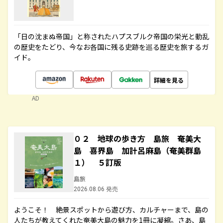
「日の沈まぬ帝国」と称されたハプスブルク帝国の栄光と動乱
の歴史をたどり、今なお各国に残る史跡を巡る歴史を旅するガ
イド。
詳細を見る
AD
０２ 地球の歩き方 島旅 奄美大
島 喜界島 加計呂麻島（奄美群島
１） ５訂版
島旅
2026.08.06 発売
ようこそ！ 絶景スポットから遊び方、カルチャーまで、島の
人たちが教えてくれた奄美大島の魅力を1冊に凝縮。さあ、島