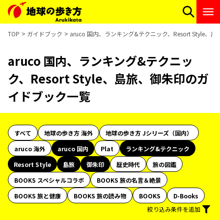
TOP
ガイドブック
aruco 国内、ランキング&テクニック、Resort Styl
aruco 国内、ランキング&テクニッ
ク、Resort Style、島旅、御朱印のガ
イドブック一覧
すべて
地球の歩き方 海外
地球の歩き方 Jシリーズ（国内）
aruco 海外
aruco 国内
Plat
ランキング&テクニック
Resort Style
島旅
御朱印
歴史時代
旅の図鑑
BOOKS スペシャルコラボ
BOOKS 旅の名言＆絶景
BOOKS 旅と健康
BOOKS 旅の読み物
BOOKS
D-Books
絞り込み条件を追加