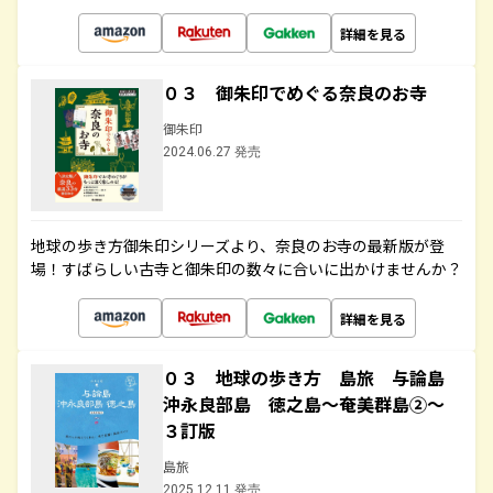
詳細を見る
０３ 御朱印でめぐる奈良のお寺
御朱印
2024.06.27 発売
地球の歩き方御朱印シリーズより、奈良のお寺の最新版が登
場！すばらしい古寺と御朱印の数々に合いに出かけませんか？
詳細を見る
０３ 地球の歩き方 島旅 与論島
沖永良部島 徳之島～奄美群島②～
３訂版
島旅
2025.12.11 発売