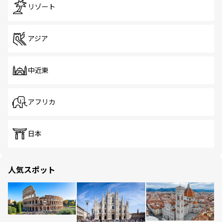
リゾート
アジア
中近東
アフリカ
日本
人気スポット