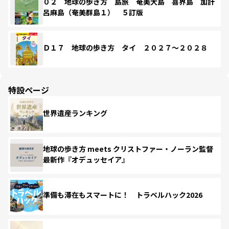
０２ 地球の歩き方 島旅 奄美大島 喜界島 加計
呂麻島（奄美群島１） ５訂版
Ｄ１７ 地球の歩き方 タイ ２０２７～２０２８
特設ページ
世界遺産ランキング
地球の歩き方 meets クリストファー・ノーラン監督
最新作『オデュッセイア』
準備も滞在もスマートに！ トラベルハック2026