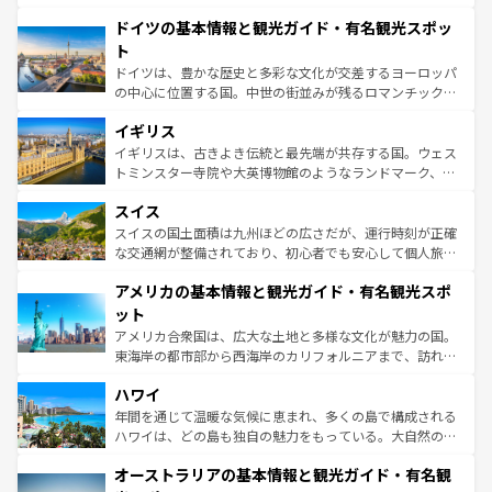
の城塞都市、穏やかなビーチリゾートまで多彩な表情を見
といった象徴的なスポットから、田舎町の古風な美しさま
せる。地方によって風土や気候が異なるスペインはその個
ドイツの基本情報と観光ガイド・有名観光スポッ
で、幅広い魅力が詰まっている。華麗な宮殿、歴史的な大
性で訪れる人を魅了する。 なお、新着のスペイン情報は
コ
聖堂、美しいビーチ、そして豊かな自然が、訪れる者を心
ト
ンテンツ一覧
を参照してほしい。
から魅了する。また、フランスは美食の国としても知ら
ドイツは、豊かな歴史と多彩な文化が交差するヨーロッパ
れ、フランス料理はユネスコ無形文化遺産にも登録されて
の中心に位置する国。中世の街並みが残るロマンチック街
いる。シャンパンの発祥地であるランス、プロヴァンスの
道から、未来を先取りするようなモダンな都市まで多様な
香り高いラベンダー畑など、多彩な楽しみ方が可能だ。さ
イギリス
顔を持つこの国は、どこを歩いても飽きることがない。ベ
らに、パリ以外の地域にも魅力が溢れており、どの街角に
ルリンの文化的活気、バイエルン州のアルプスの絶景、そ
イギリスは、古きよき伝統と最先端が共存する国。ウェス
も豊かな歴史と文化が息づいている。パリ以外の個性あふ
してライン川沿いのワイン畑といった風景は必見。ビール
トミンスター寺院や大英博物館のようなランドマーク、歴
れる地方に足を運ぶとそれぞれで全く異なる文化を体験で
とソーセージを味わいながら地元の人と過ごす楽しい時間
史ある大学都市、美しい丘陵地帯や牧歌的な風景など、エ
きるだろう。 なお、新着のフランス情報は
コンテンツ一覧
スイス
は、お酒好きな人にはぜひ体験してほしい。 なお、新着の
リアごとに異なる魅力がある。また、優雅なアフタヌーン
を参照してほしい。
ドイツ情報は
コンテンツ一覧
を参照してほしい。
ティー、ビール好きにはたまらない英国パブ、サッカー観
スイスの国土面積は九州ほどの広さだが、運行時刻が正確
戦など、本場だからこそできる体験も豊富。イギリスを旅
な交通網が整備されており、初心者でも安心して個人旅行
して楽しみつくそう。 なお、新着のイギリス情報は
コンテ
を楽しめる。日本同様に時刻表どおりの旅が可能だ。中世
アメリカの基本情報と観光ガイド・有名観光スポ
ンツ一覧
を参照してほしい。
の建物がそのまま残る町や、スイスならではのユニークな
博物館もあり、アルプス観光だけでなく町歩きも満喫する
ット
ことができる。国民の所得が高いため物価も高いが、旅行
アメリカ合衆国は、広大な土地と多様な文化が魅力の国。
者向けの交通パス提供のサービスもあり、うまく活用すれ
東海岸の都市部から西海岸のカリフォルニアまで、訪れる
ば市内交通費無料で観光を楽しむこともできる。 なお、新
場所ごとに異なる風景と体験が待っている。ニューヨーク
着のスイス情報は
コンテンツ一覧
を参照してほしい。
ハワイ
のような巨大都市は、観光、ショッピング、エンターテイ
ンメントが詰まった刺激的なスポットだ。一方、アメリカ
年間を通じて温暖な気候に恵まれ、多くの島で構成される
西部には大自然が広がり、グランドキャニオンやイエロー
ハワイは、どの島も独自の魅力をもっている。大自然の神
ストーン国立公園といった絶景が堪能できる。さらに、南
秘を感じたいなら、火山が生み出した壮大な景観を誇るハ
オーストラリアの基本情報と観光ガイド・有名観
部のニューオーリンズでは、音楽と美食が融合した独特の
ワイ島は見逃せない。また、定番の観光地といえばオアフ