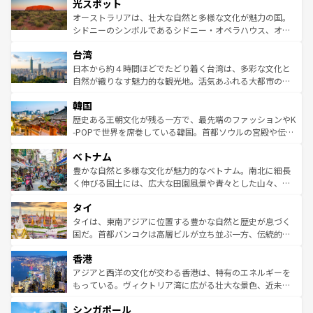
文化が魅力。旅行者はアメリカの各地域で異なる魅力を楽
島だが、静かな自然を求めるならマウイ島やカウアイ島が
光スポット
しみながら、その多様性と豊かな歴史を感じることができ
おすすめ。エメラルドグリーンに輝く海をはじめ、豊かな
オーストラリアは、壮大な自然と多様な文化が魅力の国。
るだろう。車でのロードトリップや列車の旅も、アメリカ
文化や歴史が息づいている。「アロハスピリット」と呼ば
シドニーのシンボルであるシドニー・オペラハウス、オー
ならではの贅沢な旅のスタイルだ。 なお、新着のアメリカ
れるおもてなしの心で訪れる人々を迎えてくれるハワイの
ストラリア東海岸北部に広がる大サンゴ礁地帯グレートバ
情報は
コンテンツ一覧
を参照してほしい。
人々、おいしいローカルフードやハワイアンミュージッ
台湾
リアリーフや大陸中央部にそびえるウルル（エアーズロッ
ク、伝統的なフラダンスなど、すべてがハワイの魅力を彩
ク）、タスマニアの美しい原生林やケアンズの熱帯雨林な
日本から約４時間ほどでたどり着く台湾は、多彩な文化と
っている。訪れるたびに新しい発見と感動が待っているハ
ど、見どころがたくさん。また、カフェやワイン、オージ
自然が織りなす魅力的な観光地。活気あふれる大都市の台
ワイを、存分に味わってほしい。 なお、新着のハワイ情報
ービーフなどの食文化も豊かで、美味しいものであふれて
北やノスタルジックな町並みが人気な九份（ジォウフェ
は
コンテンツ一覧
を参照してほしい。
韓国
いる。アクティビティも充実しており、サーフィンやダイ
ン）、静ひつな山岳地帯である台湾東部など、都市の喧騒
ビング、ハイキングなど、アウトドア好きにはたまらな
と山間の静けさが共存しており、訪れる人に新しい発見と
歴史ある王朝文化が残る一方で、最先端のファッションやK
い。オーストラリアの多彩な魅力を存分に味わいつくそ
驚きをもたらしてくれる。また、奥深い台湾の食文化も魅
-POPで世界を席巻している韓国。首都ソウルの宮殿や伝統
う。 なお、新着のオーストラリア情報は
コンテンツ一覧
を
力で、夜市などの屋台グルメから高級料理、ヘルシーで美
家屋が並ぶエリアでは韓国の歴史と文化に浸ることがで
参照してほしい。
ベトナム
容にもいいと評判のスイーツなど、バラエティ豊かな料理
き、地方に足を延ばせば四季折々の自然美を楽しむことが
が味わえる。 なお、新着の台湾情報は
コンテンツ一覧
を参
できる。そして、キムチや焼肉、絶品のストリートフード
豊かな自然と多様な文化が魅力的なベトナム。南北に細長
照してほしい。
まで、さまざまな韓国料理が待っている。夜には、韓国な
く伸びる国土には、広大な田園風景や青々とした山々、世
らではのナイトライフも堪能できる。あたたかいホスピタ
界遺産に登録された壮大な自然景観が点在し、都市部では
タイ
リティに包まれながら、韓国の多彩な魅力を心ゆくまで味
急速な発展と共に伝統が息づく。ハノイの古い町並みやホ
わってみてほしい。 なお、新着の韓国情報は
コンテンツ一
ーチミン市のフランス統治時代の建物も、独特の雰囲気を
タイは、東南アジアに位置する豊かな自然と歴史が息づく
覧
を参照してほしい。
醸し出している。また、バラエティの豊かさとおいしさで
国だ。首都バンコクは高層ビルが立ち並ぶ一方、伝統的な
世界中の食通を魅了してやまないベトナム料理も魅力のひ
寺院や市場がいたるところに点在し、古きよき文化と現代
香港
とつ。フォーやバインミー、ベトナムコーヒーなどは、ぜ
の活気が交差している。北部ではチェンマイなどの山岳地
ひ現地で味わいたい。どの地域を訪れてもあたたかい人々
帯で自然と触れ合い、南部ではプーケットやクラビの美し
アジアと西洋の文化が交わる香港は、特有のエネルギーを
が旅行者を迎えてくれるので、きっと忘れられない旅にな
いビーチでリゾート気分を楽しむことができる。タイ料理
もっている。ヴィクトリア湾に広がる壮大な景色、近未来
るはずだ。 なお、新着のベトナム情報は
コンテンツ一覧
を
は世界的に有名で、屋台から高級レストランまで味覚を刺
的なアートスポット、そして歴史と現代が融合した町並
参照してほしい。
シンガポール
激する。気候は一年中温暖で、どの季節にも異なる楽しみ
み、どこを訪れても感動するはず。観光スポットが密集し