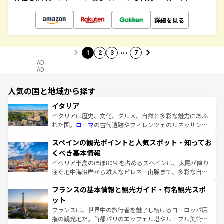
詳細を見る
…
1
2
3
7
AD
AD
人気の国と地域から探す
イタリア
イタリアは歴史、文化、グルメ、自然と多彩な魅力にあふ
れた国。
ローマ
の古代遺跡やフィレンツェのルネッサンス
美術、ヴェネツィアの運河など、歴史あるスポットはもち
スペインの観光ポイントと人気スポット・知ってお
ろん、トスカーナの美しい田園風景やアマルフィ海岸の絶
景など、自然景観も見逃せない。観光の合間には、本場の
くべき基本情報
ピザやパスタなど、絶品のイタリア料理を堪能することも
イベリア半島のほぼ80％を占めるスペインは、太陽が降り
できる。朝目覚めてから夜眠るまで、すべての瞬間を楽し
注ぐ地中海沿岸から雄大なピレネー山脈まで、多彩な自然
ませてくれるイタリアで、忘れられない旅をしてみよう！
と文化が詰まったヨーロッパ屈指の旅行先だ。多様な地域
なお、新着のイタリア情報は
コンテンツ一覧
を参照してほ
フランスの基本情報と観光ガイド・有名観光スポ
文化が根付くこの国では、情熱的なフラメンコ、熱気あふ
しい。
れる闘牛、そして美味しいタパスが生活の一部となってい
ット
る。首都マドリードの洗練された雰囲気や、バルセロナの
フランスは、世界中の旅行者を魅了し続けるヨーロッパ屈
アートに溢れた街角から、地方では古代ローマ遺跡や中世
指の観光地だ。首都パリのエッフェル塔やルーブル美術館