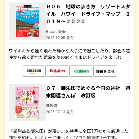
Ｒ０６ 地球の歩き方 リゾートスタ
イル ハワイ ドライブ・マップ ２
０１９～２０２０
Resort Style
2018.12.05 発売
ワイキキから遠く離れた静かな入り江で過ごしたり、都会の喧
噪から遠く離れた離島を気の向くままにドライブを楽しむ
詳細を見る
０７ 御朱印でめぐる全国の神社 週
末開運さんぽ 改訂版
御朱印
2026.07.13 発売
『御利益と御朱印』が凄い、を基準に全国7万社から厳選した
神社を紹介。ビギナーに優しく、ツウも納得の1冊です。