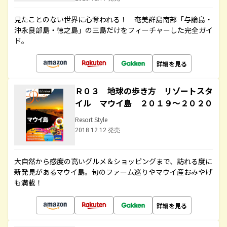
見たことのない世界に心奪われる！ 奄美群島南部「与論島・
沖永良部島・徳之島」の三島だけをフィーチャーした完全ガイ
ド。
詳細を見る
Ｒ０３ 地球の歩き方 リゾートスタ
イル マウイ島 ２０１９～２０２０
Resort Style
2018.12.12 発売
大自然から感度の高いグルメ＆ショッピングまで、訪れる度に
新発見があるマウイ島。旬のファーム巡りやマウイ産おみやげ
も満載！
詳細を見る