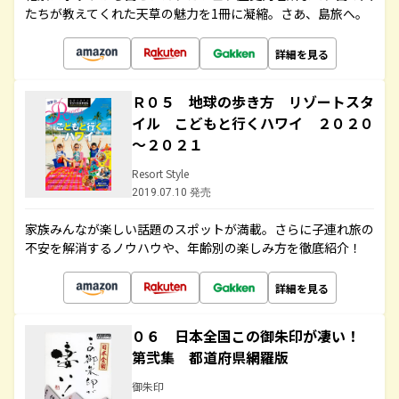
たちが教えてくれた天草の魅力を1冊に凝縮。さあ、島旅へ。
詳細を見る
Ｒ０５ 地球の歩き方 リゾートスタ
イル こどもと行くハワイ ２０２０
～２０２１
Resort Style
2019.07.10 発売
家族みんなが楽しい話題のスポットが満載。さらに子連れ旅の
不安を解消するノウハウや、年齢別の楽しみ方を徹底紹介！
詳細を見る
０６ 日本全国この御朱印が凄い！
第弐集 都道府県網羅版
御朱印