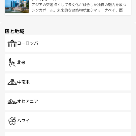
が待っている。親しみやすいタイの人々、仏教を中心とし
ており、効率よく見どころを回れるのも魅力。息をのむよ
アジアの交差点として多文化が融合した独自の魅力を放つ
た文化、そして多様な観光資源が、訪れる旅人を魅了し続
うな絶景から文化的な体験まで、香港を存分に楽しみ尽く
シンガポール。未来的な建築物が並ぶマリーナベイ、歴史
ける。 なお、新着のタイ情報は
コンテンツ一覧
を参照して
そう。 なお、新着の香港情報は
コンテンツ一覧
を参照して
と伝統を感じられるエスニックタウン、多数の緑豊かな公
ほしい。
ほしい。
園や自然保護区など、自然が調和した近代的な景観と文化
の多様性あふれるカラフルな町は、どこを歩いても新しい
国と地域
発見がある。さらに、治安のよさや充実した公共交通機関
も、旅行者にとっては魅力的なポイント。グルメも豊富
で、ホーカーズは地元の風情を楽しめる外せないスポット
ヨーロッパ
だ。訪れる人を飽きさせないシンガポールで、多様な魅力
を体感しよう。 なお、新着のシンガポール情報は
コンテン
ツ一覧
を参照してほしい。
北米
中南米
オセアニア
ハワイ