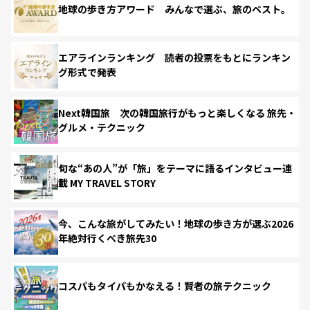
地球の歩き方アワード みんなで選ぶ、旅のベスト。
エアラインランキング 読者の投票をもとにランキン
グ形式で発表
Next韓国旅 次の韓国旅行がもっと楽しくなる 旅先・
グルメ・テクニック
旬な“あの人”が「旅」をテーマに語るインタビュー連
載 MY TRAVEL STORY
今、こんな旅がしてみたい！地球の歩き方が選ぶ2026
年絶対行くべき旅先30
コスパもタイパもかなえる！賢者の旅テクニック