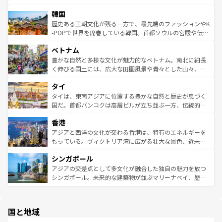
ワイを、存分に味わってほしい。 なお、新着のハワイ情報
ービーフなどの食文化も豊かで、美味しいものであふれて
北やノスタルジックな町並みが人気な九份（ジォウフェ
は
コンテンツ一覧
を参照してほしい。
韓国
いる。アクティビティも充実しており、サーフィンやダイ
ン）、静ひつな山岳地帯である台湾東部など、都市の喧騒
ビング、ハイキングなど、アウトドア好きにはたまらな
と山間の静けさが共存しており、訪れる人に新しい発見と
歴史ある王朝文化が残る一方で、最先端のファッションやK
い。オーストラリアの多彩な魅力を存分に味わいつくそ
驚きをもたらしてくれる。また、奥深い台湾の食文化も魅
-POPで世界を席巻している韓国。首都ソウルの宮殿や伝統
う。 なお、新着のオーストラリア情報は
コンテンツ一覧
を
力で、夜市などの屋台グルメから高級料理、ヘルシーで美
家屋が並ぶエリアでは韓国の歴史と文化に浸ることがで
参照してほしい。
ベトナム
容にもいいと評判のスイーツなど、バラエティ豊かな料理
き、地方に足を延ばせば四季折々の自然美を楽しむことが
が味わえる。 なお、新着の台湾情報は
コンテンツ一覧
を参
できる。そして、キムチや焼肉、絶品のストリートフード
豊かな自然と多様な文化が魅力的なベトナム。南北に細長
照してほしい。
まで、さまざまな韓国料理が待っている。夜には、韓国な
く伸びる国土には、広大な田園風景や青々とした山々、世
らではのナイトライフも堪能できる。あたたかいホスピタ
界遺産に登録された壮大な自然景観が点在し、都市部では
タイ
リティに包まれながら、韓国の多彩な魅力を心ゆくまで味
急速な発展と共に伝統が息づく。ハノイの古い町並みやホ
わってみてほしい。 なお、新着の韓国情報は
コンテンツ一
ーチミン市のフランス統治時代の建物も、独特の雰囲気を
タイは、東南アジアに位置する豊かな自然と歴史が息づく
覧
を参照してほしい。
醸し出している。また、バラエティの豊かさとおいしさで
国だ。首都バンコクは高層ビルが立ち並ぶ一方、伝統的な
世界中の食通を魅了してやまないベトナム料理も魅力のひ
寺院や市場がいたるところに点在し、古きよき文化と現代
香港
とつ。フォーやバインミー、ベトナムコーヒーなどは、ぜ
の活気が交差している。北部ではチェンマイなどの山岳地
ひ現地で味わいたい。どの地域を訪れてもあたたかい人々
帯で自然と触れ合い、南部ではプーケットやクラビの美し
アジアと西洋の文化が交わる香港は、特有のエネルギーを
が旅行者を迎えてくれるので、きっと忘れられない旅にな
いビーチでリゾート気分を楽しむことができる。タイ料理
もっている。ヴィクトリア湾に広がる壮大な景色、近未来
るはずだ。 なお、新着のベトナム情報は
コンテンツ一覧
を
は世界的に有名で、屋台から高級レストランまで味覚を刺
的なアートスポット、そして歴史と現代が融合した町並
参照してほしい。
シンガポール
激する。気候は一年中温暖で、どの季節にも異なる楽しみ
み、どこを訪れても感動するはず。観光スポットが密集し
が待っている。親しみやすいタイの人々、仏教を中心とし
ており、効率よく見どころを回れるのも魅力。息をのむよ
アジアの交差点として多文化が融合した独自の魅力を放つ
た文化、そして多様な観光資源が、訪れる旅人を魅了し続
うな絶景から文化的な体験まで、香港を存分に楽しみ尽く
シンガポール。未来的な建築物が並ぶマリーナベイ、歴史
ける。 なお、新着のタイ情報は
コンテンツ一覧
を参照して
そう。 なお、新着の香港情報は
コンテンツ一覧
を参照して
と伝統を感じられるエスニックタウン、多数の緑豊かな公
ほしい。
ほしい。
園や自然保護区など、自然が調和した近代的な景観と文化
の多様性あふれるカラフルな町は、どこを歩いても新しい
国と地域
発見がある。さらに、治安のよさや充実した公共交通機関
も、旅行者にとっては魅力的なポイント。グルメも豊富