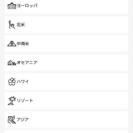
で、ホーカーズは地元の風情を楽しめる外せないスポット
ヨーロッパ
だ。訪れる人を飽きさせないシンガポールで、多様な魅力
を体感しよう。 なお、新着のシンガポール情報は
コンテン
ツ一覧
を参照してほしい。
北米
中南米
オセアニア
ハワイ
リゾート
アジア