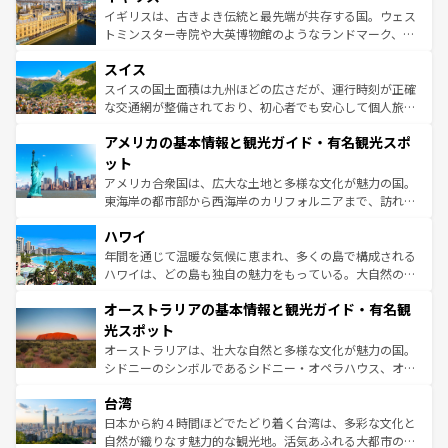
香り高いラベンダー畑など、多彩な楽しみ方が可能だ。さ
ルリンの文化的活気、バイエルン州のアルプスの絶景、そ
イギリスは、古きよき伝統と最先端が共存する国。ウェス
らに、パリ以外の地域にも魅力が溢れており、どの街角に
してライン川沿いのワイン畑といった風景は必見。ビール
トミンスター寺院や大英博物館のようなランドマーク、歴
も豊かな歴史と文化が息づいている。パリ以外の個性あふ
とソーセージを味わいながら地元の人と過ごす楽しい時間
史ある大学都市、美しい丘陵地帯や牧歌的な風景など、エ
れる地方に足を運ぶとそれぞれで全く異なる文化を体験で
スイス
は、お酒好きな人にはぜひ体験してほしい。 なお、新着の
リアごとに異なる魅力がある。また、優雅なアフタヌーン
きるだろう。 なお、新着のフランス情報は
コンテンツ一覧
ドイツ情報は
コンテンツ一覧
を参照してほしい。
ティー、ビール好きにはたまらない英国パブ、サッカー観
スイスの国土面積は九州ほどの広さだが、運行時刻が正確
を参照してほしい。
戦など、本場だからこそできる体験も豊富。イギリスを旅
な交通網が整備されており、初心者でも安心して個人旅行
して楽しみつくそう。 なお、新着のイギリス情報は
コンテ
を楽しめる。日本同様に時刻表どおりの旅が可能だ。中世
アメリカの基本情報と観光ガイド・有名観光スポ
ンツ一覧
を参照してほしい。
の建物がそのまま残る町や、スイスならではのユニークな
博物館もあり、アルプス観光だけでなく町歩きも満喫する
ット
ことができる。国民の所得が高いため物価も高いが、旅行
アメリカ合衆国は、広大な土地と多様な文化が魅力の国。
者向けの交通パス提供のサービスもあり、うまく活用すれ
東海岸の都市部から西海岸のカリフォルニアまで、訪れる
ば市内交通費無料で観光を楽しむこともできる。 なお、新
場所ごとに異なる風景と体験が待っている。ニューヨーク
着のスイス情報は
コンテンツ一覧
を参照してほしい。
ハワイ
のような巨大都市は、観光、ショッピング、エンターテイ
ンメントが詰まった刺激的なスポットだ。一方、アメリカ
年間を通じて温暖な気候に恵まれ、多くの島で構成される
西部には大自然が広がり、グランドキャニオンやイエロー
ハワイは、どの島も独自の魅力をもっている。大自然の神
ストーン国立公園といった絶景が堪能できる。さらに、南
秘を感じたいなら、火山が生み出した壮大な景観を誇るハ
オーストラリアの基本情報と観光ガイド・有名観
部のニューオーリンズでは、音楽と美食が融合した独特の
ワイ島は見逃せない。また、定番の観光地といえばオアフ
文化が魅力。旅行者はアメリカの各地域で異なる魅力を楽
島だが、静かな自然を求めるならマウイ島やカウアイ島が
光スポット
しみながら、その多様性と豊かな歴史を感じることができ
おすすめ。エメラルドグリーンに輝く海をはじめ、豊かな
オーストラリアは、壮大な自然と多様な文化が魅力の国。
るだろう。車でのロードトリップや列車の旅も、アメリカ
文化や歴史が息づいている。「アロハスピリット」と呼ば
シドニーのシンボルであるシドニー・オペラハウス、オー
ならではの贅沢な旅のスタイルだ。 なお、新着のアメリカ
れるおもてなしの心で訪れる人々を迎えてくれるハワイの
ストラリア東海岸北部に広がる大サンゴ礁地帯グレートバ
情報は
コンテンツ一覧
を参照してほしい。
人々、おいしいローカルフードやハワイアンミュージッ
台湾
リアリーフや大陸中央部にそびえるウルル（エアーズロッ
ク、伝統的なフラダンスなど、すべてがハワイの魅力を彩
ク）、タスマニアの美しい原生林やケアンズの熱帯雨林な
日本から約４時間ほどでたどり着く台湾は、多彩な文化と
っている。訪れるたびに新しい発見と感動が待っているハ
ど、見どころがたくさん。また、カフェやワイン、オージ
自然が織りなす魅力的な観光地。活気あふれる大都市の台