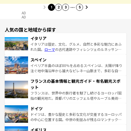
…
1
2
3
5
AD
AD
人気の国と地域から探す
イタリア
イタリアは歴史、文化、グルメ、自然と多彩な魅力にあふ
れた国。
ローマ
の古代遺跡やフィレンツェのルネッサンス
美術、ヴェネツィアの運河など、歴史あるスポットはもち
スペイン
ろん、トスカーナの美しい田園風景やアマルフィ海岸の絶
景など、自然景観も見逃せない。観光の合間には、本場の
イベリア半島のほぼ80％を占めるスペインは、太陽が降り
ピザやパスタなど、絶品のイタリア料理を堪能することも
注ぐ地中海沿岸から雄大なピレネー山脈まで、多彩な自然
できる。朝目覚めてから夜眠るまで、すべての瞬間を楽し
と文化が詰まったヨーロッパ屈指の旅行先だ。多様な地域
フランスの基本情報と観光ガイド・有名観光スポ
ませてくれるイタリアで、忘れられない旅をしてみよう！
文化が根付くこの国では、情熱的なフラメンコ、熱気あふ
なお、新着のイタリア情報は
コンテンツ一覧
を参照してほ
れる闘牛、そして美味しいタパスが生活の一部となってい
ット
しい。
る。首都マドリードの洗練された雰囲気や、バルセロナの
フランスは、世界中の旅行者を魅了し続けるヨーロッパ屈
アートに溢れた街角から、地方では古代ローマ遺跡や中世
指の観光地だ。首都パリのエッフェル塔やルーブル美術館
の城塞都市、穏やかなビーチリゾートまで多彩な表情を見
といった象徴的なスポットから、田舎町の古風な美しさま
せる。地方によって風土や気候が異なるスペインはその個
ドイツ
で、幅広い魅力が詰まっている。華麗な宮殿、歴史的な大
性で訪れる人を魅了する。 なお、新着のスペイン情報は
コ
聖堂、美しいビーチ、そして豊かな自然が、訪れる者を心
ドイツは、豊かな歴史と多彩な文化が交差するヨーロッパ
ンテンツ一覧
を参照してほしい。
から魅了する。また、フランスは美食の国としても知ら
の中心に位置する国。中世の街並みが残るロマンチック街
れ、フランス料理はユネスコ無形文化遺産にも登録されて
道から、未来を先取りするようなモダンな都市まで多様な
イギリス
いる。シャンパンの発祥地であるランス、プロヴァンスの
顔を持つこの国は、どこを歩いても飽きることがない。ベ