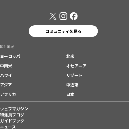
コミュニティを見る
国と地域
ヨーロッパ
北米
中南米
オセアニア
ハワイ
リゾート
アジア
中近東
アフリカ
日本
ウェブマガジン
特派員ブログ
ガイドブック
ニュース