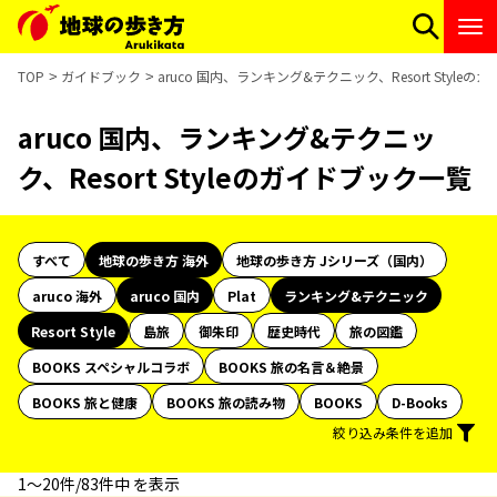
TOP
ガイドブック
aruco 国内、ランキング&テクニック、Resort Style
aruco 国内、ランキング&テクニッ
ク、Resort Styleのガイドブック一覧
すべて
地球の歩き方 海外
地球の歩き方 Jシリーズ（国内）
aruco 海外
aruco 国内
Plat
ランキング&テクニック
Resort Style
島旅
御朱印
歴史時代
旅の図鑑
BOOKS スペシャルコラボ
BOOKS 旅の名言＆絶景
BOOKS 旅と健康
BOOKS 旅の読み物
BOOKS
D-Books
絞り込み条件を追加
1〜20件/83件中 を表示