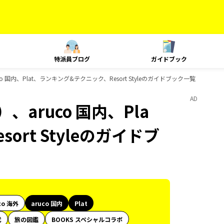
特派員ブログ
ガイドブック
 国内、Plat、ランキング&テクニック、Resort Styleのガイドブック一覧
AD
aruco 国内、Pla
rt Styleのガイドブ
co 海外
aruco 国内
Plat
代
旅の図鑑
BOOKS スペシャルコラボ