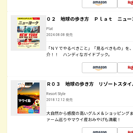
０２ 地球の歩き方 Ｐｌａｔ ニュー
Plat
2024.08.08 発売
「ＮＹでやるべきこと」「見るべきもの」を
介！！ ハンディなガイドブック。
Ｒ０３ 地球の歩き方 リゾートスタイ
Resort Style
2018.12.12 発売
大自然から感度の高いグルメ＆ショッピング
ァーム巡りやマウイ産おみやげも満載！