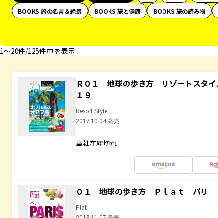
BOOKS 旅の名言＆絶景
BOOKS 旅と健康
BOOKS 旅の読み物
1〜20件/125件中 を表示
Ｒ０１ 地球の歩き方 リゾートスタイ
１９
Resort Style
2017.10.04 発売
当社在庫切れ
０１ 地球の歩き方 Ｐｌａｔ パリ
Plat
2018.11.07 発売