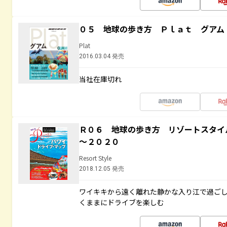
０５ 地球の歩き方 Ｐｌａｔ グアム
Plat
2016.03.04 発売
当社在庫切れ
Ｒ０６ 地球の歩き方 リゾートスタイ
～２０２０
Resort Style
2018.12.05 発売
ワイキキから遠く離れた静かな入り江で過ご
くままにドライブを楽しむ