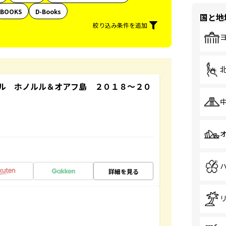
BOOKS
D-Books
国と地
絞り込み条件を追加
ル ホノルル＆オアフ島 ２０１８～２０
詳細を見る