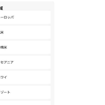
域
ヨーロッパ
北米
中南米
オセアニア
ハワイ
リゾート