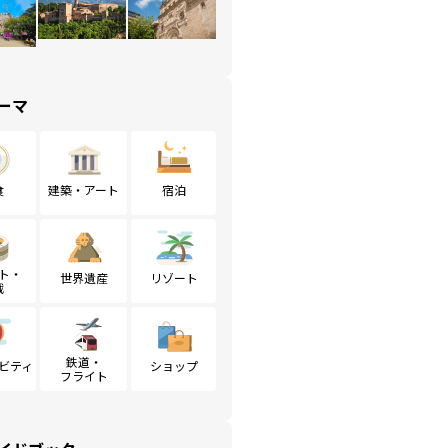
ーマ
食
建築・アート
宿泊
ト・
世界遺産
リゾート
戦
鉄道・
ビティ
ショップ
フライト