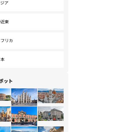
アジア
中近東
アフリカ
日本
ポット