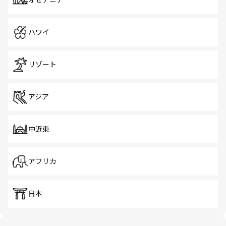
オセアニア
ハワイ
リゾート
アジア
中近東
アフリカ
日本