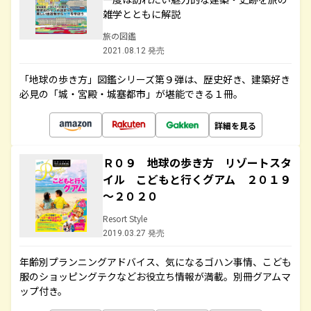
雑学とともに解説
旅の図鑑
2021.08.12 発売
「地球の歩き方」図鑑シリーズ第９弾は、歴史好き、建築好き
必見の「城・宮殿・城塞都市」が堪能できる１冊。
詳細を見る
Ｒ０９ 地球の歩き方 リゾートスタ
イル こどもと行くグアム ２０１９
～２０２０
Resort Style
2019.03.27 発売
年齢別プランニングアドバイス、気になるゴハン事情、こども
服のショッピングテクなどお役立ち情報が満載。別冊グアムマ
ップ付き。