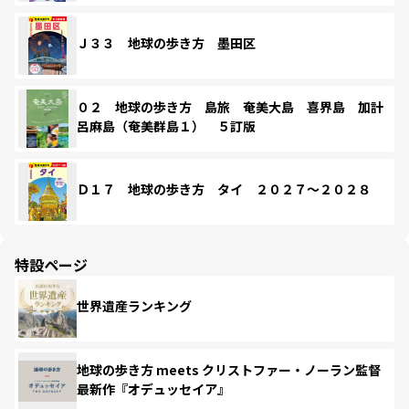
Ｊ３３ 地球の歩き方 墨田区
０２ 地球の歩き方 島旅 奄美大島 喜界島 加計
呂麻島（奄美群島１） ５訂版
Ｄ１７ 地球の歩き方 タイ ２０２７～２０２８
特設ページ
世界遺産ランキング
地球の歩き方 meets クリストファー・ノーラン監督
最新作『オデュッセイア』