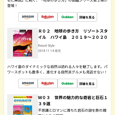
もに解説』に続く、「地球の歩き方」の図鑑シリーズ第２弾が
登場！
詳細を見る
Ｒ０２ 地球の歩き方 リゾートスタ
イル ハワイ島 ２０１９～２０２０
Resort Style
2018.11.14 発売
ハワイ島のダイナミックな自然は訪れる人々を魅了します。パ
ワースポットも数多く、進化する自然派グルメも見逃せない！
詳細を見る
Ｗ０３ 世界の魅力的な奇岩と巨石１
３９選
不思議とロマンに満ちた岩石の謎を旅の雑