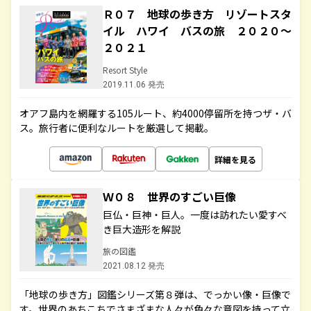
Ｒ０７ 地球の歩き方 リゾートスタ
イル ハワイ バスの旅 ２０２０～
２０２１
Resort Style
2019.11.06 発売
オアフ島内を網羅する105ルート、約4000停留所を持つザ・バ
ス。旅行者に便利なルートを厳選して掲載。
詳細を見る
Ｗ０８ 世界のすごい巨像
巨仏・巨神・巨人。一度は訪れたい愛すべ
き巨大造形を解説
旅の図鑑
2021.08.12 発売
「地球の歩き方」図鑑シリーズ第８弾は、でっかい像・巨像で
す。世界のあちこちでさまざまな人々が色々な意図を持って立