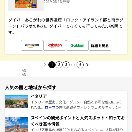
2019.03.13 発売
ダイバーあこがれの世界遺産「ロック・アイランド郡と南ラグ
ーン」パラオの魅力。ダイバーでなくても行ってみたい楽園で
す。
詳細を見る
…
1
2
3
6
AD
AD
人気の国と地域から探す
イタリア
イタリアは歴史、文化、グルメ、自然と多彩な魅力にあふ
れた国。
ローマ
の古代遺跡やフィレンツェのルネッサンス
美術、ヴェネツィアの運河など、歴史あるスポットはもち
スペインの観光ポイントと人気スポット・知ってお
ろん、トスカーナの美しい田園風景やアマルフィ海岸の絶
景など、自然景観も見逃せない。観光の合間には、本場の
くべき基本情報
ピザやパスタなど、絶品のイタリア料理を堪能することも
イベリア半島のほぼ80％を占めるスペインは、太陽が降り