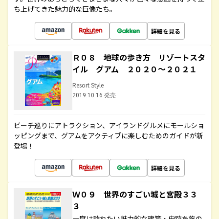
ち上げてきた魅力的な巨像たち。
詳細を見る
Ｒ０８ 地球の歩き方 リゾートスタ
イル グアム ２０２０～２０２１
Resort Style
2019.10.16 発売
ビーチ巡りにアトラクション、アイランドグルメにモールショ
ッピングまで、グアムをアクティブに楽しむためのガイドが新
登場！
詳細を見る
Ｗ０９ 世界のすごい城と宮殿３３
３
一度は訪れたい魅力的な建築・史跡を旅の