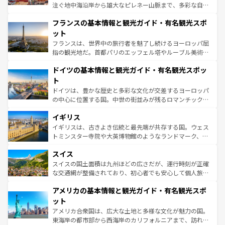
できる。朝目覚めてから夜眠るまで、すべての瞬間を楽し
注ぐ地中海沿岸から雄大なピレネー山脈まで、多彩な自然
ませてくれるイタリアで、忘れられない旅をしてみよう！
と文化が詰まったヨーロッパ屈指の旅行先だ。多様な地域
なお、新着のイタリア情報は
コンテンツ一覧
を参照してほ
フランスの基本情報と観光ガイド・有名観光スポ
文化が根付くこの国では、情熱的なフラメンコ、熱気あふ
しい。
れる闘牛、そして美味しいタパスが生活の一部となってい
ット
る。首都マドリードの洗練された雰囲気や、バルセロナの
フランスは、世界中の旅行者を魅了し続けるヨーロッパ屈
アートに溢れた街角から、地方では古代ローマ遺跡や中世
指の観光地だ。首都パリのエッフェル塔やルーブル美術館
の城塞都市、穏やかなビーチリゾートまで多彩な表情を見
といった象徴的なスポットから、田舎町の古風な美しさま
せる。地方によって風土や気候が異なるスペインはその個
ドイツの基本情報と観光ガイド・有名観光スポッ
で、幅広い魅力が詰まっている。華麗な宮殿、歴史的な大
性で訪れる人を魅了する。 なお、新着のスペイン情報は
コ
聖堂、美しいビーチ、そして豊かな自然が、訪れる者を心
ト
ンテンツ一覧
を参照してほしい。
から魅了する。また、フランスは美食の国としても知ら
ドイツは、豊かな歴史と多彩な文化が交差するヨーロッパ
れ、フランス料理はユネスコ無形文化遺産にも登録されて
の中心に位置する国。中世の街並みが残るロマンチック街
いる。シャンパンの発祥地であるランス、プロヴァンスの
道から、未来を先取りするようなモダンな都市まで多様な
香り高いラベンダー畑など、多彩な楽しみ方が可能だ。さ
イギリス
顔を持つこの国は、どこを歩いても飽きることがない。ベ
らに、パリ以外の地域にも魅力が溢れており、どの街角に
ルリンの文化的活気、バイエルン州のアルプスの絶景、そ
イギリスは、古きよき伝統と最先端が共存する国。ウェス
も豊かな歴史と文化が息づいている。パリ以外の個性あふ
してライン川沿いのワイン畑といった風景は必見。ビール
トミンスター寺院や大英博物館のようなランドマーク、歴
れる地方に足を運ぶとそれぞれで全く異なる文化を体験で
とソーセージを味わいながら地元の人と過ごす楽しい時間
史ある大学都市、美しい丘陵地帯や牧歌的な風景など、エ
きるだろう。 なお、新着のフランス情報は
コンテンツ一覧
スイス
は、お酒好きな人にはぜひ体験してほしい。 なお、新着の
リアごとに異なる魅力がある。また、優雅なアフタヌーン
を参照してほしい。
ドイツ情報は
コンテンツ一覧
を参照してほしい。
ティー、ビール好きにはたまらない英国パブ、サッカー観
スイスの国土面積は九州ほどの広さだが、運行時刻が正確
戦など、本場だからこそできる体験も豊富。イギリスを旅
な交通網が整備されており、初心者でも安心して個人旅行
して楽しみつくそう。 なお、新着のイギリス情報は
コンテ
を楽しめる。日本同様に時刻表どおりの旅が可能だ。中世
アメリカの基本情報と観光ガイド・有名観光スポ
ンツ一覧
を参照してほしい。
の建物がそのまま残る町や、スイスならではのユニークな
博物館もあり、アルプス観光だけでなく町歩きも満喫する
ット
ことができる。国民の所得が高いため物価も高いが、旅行
アメリカ合衆国は、広大な土地と多様な文化が魅力の国。
者向けの交通パス提供のサービスもあり、うまく活用すれ
東海岸の都市部から西海岸のカリフォルニアまで、訪れる