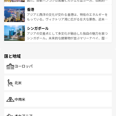
国だ。首都バンコクは高層ビルが立ち並ぶ一方、伝統的な
世界中の食通を魅了してやまないベトナム料理も魅力のひ
寺院や市場がいたるところに点在し、古きよき文化と現代
香港
とつ。フォーやバインミー、ベトナムコーヒーなどは、ぜ
の活気が交差している。北部ではチェンマイなどの山岳地
ひ現地で味わいたい。どの地域を訪れてもあたたかい人々
帯で自然と触れ合い、南部ではプーケットやクラビの美し
アジアと西洋の文化が交わる香港は、特有のエネルギーを
が旅行者を迎えてくれるので、きっと忘れられない旅にな
いビーチでリゾート気分を楽しむことができる。タイ料理
もっている。ヴィクトリア湾に広がる壮大な景色、近未来
るはずだ。 なお、新着のベトナム情報は
コンテンツ一覧
を
は世界的に有名で、屋台から高級レストランまで味覚を刺
的なアートスポット、そして歴史と現代が融合した町並
参照してほしい。
シンガポール
激する。気候は一年中温暖で、どの季節にも異なる楽しみ
み、どこを訪れても感動するはず。観光スポットが密集し
が待っている。親しみやすいタイの人々、仏教を中心とし
ており、効率よく見どころを回れるのも魅力。息をのむよ
アジアの交差点として多文化が融合した独自の魅力を放つ
た文化、そして多様な観光資源が、訪れる旅人を魅了し続
うな絶景から文化的な体験まで、香港を存分に楽しみ尽く
シンガポール。未来的な建築物が並ぶマリーナベイ、歴史
ける。 なお、新着のタイ情報は
コンテンツ一覧
を参照して
そう。 なお、新着の香港情報は
コンテンツ一覧
を参照して
と伝統を感じられるエスニックタウン、多数の緑豊かな公
ほしい。
ほしい。
園や自然保護区など、自然が調和した近代的な景観と文化
の多様性あふれるカラフルな町は、どこを歩いても新しい
国と地域
発見がある。さらに、治安のよさや充実した公共交通機関
も、旅行者にとっては魅力的なポイント。グルメも豊富
で、ホーカーズは地元の風情を楽しめる外せないスポット
ヨーロッパ
だ。訪れる人を飽きさせないシンガポールで、多様な魅力
を体感しよう。 なお、新着のシンガポール情報は
コンテン
ツ一覧
を参照してほしい。
北米
中南米