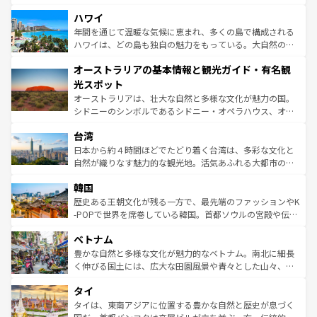
ば市内交通費無料で観光を楽しむこともできる。 なお、新
場所ごとに異なる風景と体験が待っている。ニューヨーク
着のスイス情報は
コンテンツ一覧
を参照してほしい。
ハワイ
のような巨大都市は、観光、ショッピング、エンターテイ
ンメントが詰まった刺激的なスポットだ。一方、アメリカ
年間を通じて温暖な気候に恵まれ、多くの島で構成される
西部には大自然が広がり、グランドキャニオンやイエロー
ハワイは、どの島も独自の魅力をもっている。大自然の神
ストーン国立公園といった絶景が堪能できる。さらに、南
秘を感じたいなら、火山が生み出した壮大な景観を誇るハ
オーストラリアの基本情報と観光ガイド・有名観
部のニューオーリンズでは、音楽と美食が融合した独特の
ワイ島は見逃せない。また、定番の観光地といえばオアフ
文化が魅力。旅行者はアメリカの各地域で異なる魅力を楽
島だが、静かな自然を求めるならマウイ島やカウアイ島が
光スポット
しみながら、その多様性と豊かな歴史を感じることができ
おすすめ。エメラルドグリーンに輝く海をはじめ、豊かな
オーストラリアは、壮大な自然と多様な文化が魅力の国。
るだろう。車でのロードトリップや列車の旅も、アメリカ
文化や歴史が息づいている。「アロハスピリット」と呼ば
シドニーのシンボルであるシドニー・オペラハウス、オー
ならではの贅沢な旅のスタイルだ。 なお、新着のアメリカ
れるおもてなしの心で訪れる人々を迎えてくれるハワイの
ストラリア東海岸北部に広がる大サンゴ礁地帯グレートバ
情報は
コンテンツ一覧
を参照してほしい。
人々、おいしいローカルフードやハワイアンミュージッ
台湾
リアリーフや大陸中央部にそびえるウルル（エアーズロッ
ク、伝統的なフラダンスなど、すべてがハワイの魅力を彩
ク）、タスマニアの美しい原生林やケアンズの熱帯雨林な
日本から約４時間ほどでたどり着く台湾は、多彩な文化と
っている。訪れるたびに新しい発見と感動が待っているハ
ど、見どころがたくさん。また、カフェやワイン、オージ
自然が織りなす魅力的な観光地。活気あふれる大都市の台
ワイを、存分に味わってほしい。 なお、新着のハワイ情報
ービーフなどの食文化も豊かで、美味しいものであふれて
北やノスタルジックな町並みが人気な九份（ジォウフェ
は
コンテンツ一覧
を参照してほしい。
韓国
いる。アクティビティも充実しており、サーフィンやダイ
ン）、静ひつな山岳地帯である台湾東部など、都市の喧騒
ビング、ハイキングなど、アウトドア好きにはたまらな
と山間の静けさが共存しており、訪れる人に新しい発見と
歴史ある王朝文化が残る一方で、最先端のファッションやK
い。オーストラリアの多彩な魅力を存分に味わいつくそ
驚きをもたらしてくれる。また、奥深い台湾の食文化も魅
-POPで世界を席巻している韓国。首都ソウルの宮殿や伝統
う。 なお、新着のオーストラリア情報は
コンテンツ一覧
を
力で、夜市などの屋台グルメから高級料理、ヘルシーで美
家屋が並ぶエリアでは韓国の歴史と文化に浸ることがで
参照してほしい。
ベトナム
容にもいいと評判のスイーツなど、バラエティ豊かな料理
き、地方に足を延ばせば四季折々の自然美を楽しむことが
が味わえる。 なお、新着の台湾情報は
コンテンツ一覧
を参
できる。そして、キムチや焼肉、絶品のストリートフード
豊かな自然と多様な文化が魅力的なベトナム。南北に細長
照してほしい。
まで、さまざまな韓国料理が待っている。夜には、韓国な
く伸びる国土には、広大な田園風景や青々とした山々、世
らではのナイトライフも堪能できる。あたたかいホスピタ
界遺産に登録された壮大な自然景観が点在し、都市部では
タイ
リティに包まれながら、韓国の多彩な魅力を心ゆくまで味
急速な発展と共に伝統が息づく。ハノイの古い町並みやホ
わってみてほしい。 なお、新着の韓国情報は
コンテンツ一
ーチミン市のフランス統治時代の建物も、独特の雰囲気を
タイは、東南アジアに位置する豊かな自然と歴史が息づく
覧
を参照してほしい。
醸し出している。また、バラエティの豊かさとおいしさで