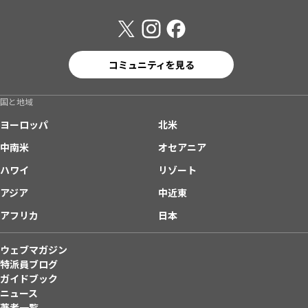
コミュニティを見る
国と地域
ヨーロッパ
北米
中南米
オセアニア
ハワイ
リゾート
アジア
中近東
アフリカ
日本
ウェブマガジン
特派員ブログ
ガイドブック
ニュース
著者一覧