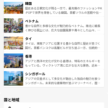
ワイを、存分に味わってほしい。 なお、新着のハワイ情報
韓国
いる。アクティビティも充実しており、サーフィンやダイ
ン）、静ひつな山岳地帯である台湾東部など、都市の喧騒
は
コンテンツ一覧
を参照してほしい。
ビング、ハイキングなど、アウトドア好きにはたまらな
と山間の静けさが共存しており、訪れる人に新しい発見と
歴史ある王朝文化が残る一方で、最先端のファッションやK
い。オーストラリアの多彩な魅力を存分に味わいつくそ
驚きをもたらしてくれる。また、奥深い台湾の食文化も魅
-POPで世界を席巻している韓国。首都ソウルの宮殿や伝統
う。 なお、新着のオーストラリア情報は
コンテンツ一覧
を
力で、夜市などの屋台グルメから高級料理、ヘルシーで美
家屋が並ぶエリアでは韓国の歴史と文化に浸ることがで
参照してほしい。
ベトナム
容にもいいと評判のスイーツなど、バラエティ豊かな料理
き、地方に足を延ばせば四季折々の自然美を楽しむことが
が味わえる。 なお、新着の台湾情報は
コンテンツ一覧
を参
できる。そして、キムチや焼肉、絶品のストリートフード
豊かな自然と多様な文化が魅力的なベトナム。南北に細長
照してほしい。
まで、さまざまな韓国料理が待っている。夜には、韓国な
く伸びる国土には、広大な田園風景や青々とした山々、世
らではのナイトライフも堪能できる。あたたかいホスピタ
界遺産に登録された壮大な自然景観が点在し、都市部では
タイ
リティに包まれながら、韓国の多彩な魅力を心ゆくまで味
急速な発展と共に伝統が息づく。ハノイの古い町並みやホ
わってみてほしい。 なお、新着の韓国情報は
コンテンツ一
ーチミン市のフランス統治時代の建物も、独特の雰囲気を
タイは、東南アジアに位置する豊かな自然と歴史が息づく
覧
を参照してほしい。
醸し出している。また、バラエティの豊かさとおいしさで
国だ。首都バンコクは高層ビルが立ち並ぶ一方、伝統的な
世界中の食通を魅了してやまないベトナム料理も魅力のひ
寺院や市場がいたるところに点在し、古きよき文化と現代
香港
とつ。フォーやバインミー、ベトナムコーヒーなどは、ぜ
の活気が交差している。北部ではチェンマイなどの山岳地
ひ現地で味わいたい。どの地域を訪れてもあたたかい人々
帯で自然と触れ合い、南部ではプーケットやクラビの美し
アジアと西洋の文化が交わる香港は、特有のエネルギーを
が旅行者を迎えてくれるので、きっと忘れられない旅にな
いビーチでリゾート気分を楽しむことができる。タイ料理
もっている。ヴィクトリア湾に広がる壮大な景色、近未来
るはずだ。 なお、新着のベトナム情報は
コンテンツ一覧
を
は世界的に有名で、屋台から高級レストランまで味覚を刺
的なアートスポット、そして歴史と現代が融合した町並
参照してほしい。
シンガポール
激する。気候は一年中温暖で、どの季節にも異なる楽しみ
み、どこを訪れても感動するはず。観光スポットが密集し
が待っている。親しみやすいタイの人々、仏教を中心とし
ており、効率よく見どころを回れるのも魅力。息をのむよ
アジアの交差点として多文化が融合した独自の魅力を放つ
た文化、そして多様な観光資源が、訪れる旅人を魅了し続
うな絶景から文化的な体験まで、香港を存分に楽しみ尽く
シンガポール。未来的な建築物が並ぶマリーナベイ、歴史
ける。 なお、新着のタイ情報は
コンテンツ一覧
を参照して
そう。 なお、新着の香港情報は
コンテンツ一覧
を参照して
と伝統を感じられるエスニックタウン、多数の緑豊かな公
ほしい。
ほしい。
園や自然保護区など、自然が調和した近代的な景観と文化
の多様性あふれるカラフルな町は、どこを歩いても新しい
国と地域
発見がある。さらに、治安のよさや充実した公共交通機関
も、旅行者にとっては魅力的なポイント。グルメも豊富