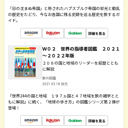
「日の沈まぬ帝国」と称されたハプスブルク帝国の栄光と動乱
の歴史をたどり、今なお各国に残る史跡を巡る歴史を旅するガ
イド。
詳細を見る
Ｗ０２ 世界の指導者図鑑 ２０２１
～２０２２年版
２０８の国と地域のリーダーを経歴ととも
に解説
旅の図鑑
2021.03.18 発売
『世界244の国と地域 １９７ヵ国と４７地域を旅の雑学とと
もに解説』に続く、「地球の歩き方」の図鑑シリーズ第２弾が
登場！
詳細を見る