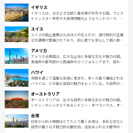
ンテンツ一覧
を参照してほしい。
れ、フランス料理はユネスコ無形文化遺産にも登録されて
道から、未来を先取りするようなモダンな都市まで多様な
イギリス
いる。シャンパンの発祥地であるランス、プロヴァンスの
顔を持つこの国は、どこを歩いても飽きることがない。ベ
香り高いラベンダー畑など、多彩な楽しみ方が可能だ。さ
ルリンの文化的活気、バイエルン州のアルプスの絶景、そ
イギリスは、古きよき伝統と最先端が共存する国。ウェス
らに、パリ以外の地域にも魅力が溢れており、どの街角に
してライン川沿いのワイン畑といった風景は必見。ビール
トミンスター寺院や大英博物館のようなランドマーク、歴
も豊かな歴史と文化が息づいている。パリ以外の個性あふ
とソーセージを味わいながら地元の人と過ごす楽しい時間
史ある大学都市、美しい丘陵地帯や牧歌的な風景など、エ
れる地方に足を運ぶとそれぞれで全く異なる文化を体験で
スイス
は、お酒好きな人にはぜひ体験してほしい。 なお、新着の
リアごとに異なる魅力がある。また、優雅なアフタヌーン
きるだろう。 なお、新着のフランス情報は
コンテンツ一覧
ドイツ情報は
コンテンツ一覧
を参照してほしい。
ティー、ビール好きにはたまらない英国パブ、サッカー観
スイスの国土面積は九州ほどの広さだが、運行時刻が正確
を参照してほしい。
戦など、本場だからこそできる体験も豊富。イギリスを旅
な交通網が整備されており、初心者でも安心して個人旅行
して楽しみつくそう。 なお、新着のイギリス情報は
コンテ
を楽しめる。日本同様に時刻表どおりの旅が可能だ。中世
アメリカ
ンツ一覧
を参照してほしい。
の建物がそのまま残る町や、スイスならではのユニークな
博物館もあり、アルプス観光だけでなく町歩きも満喫する
アメリカ合衆国は、広大な土地と多様な文化が魅力の国。
ことができる。国民の所得が高いため物価も高いが、旅行
東海岸の都市部から西海岸のカリフォルニアまで、訪れる
者向けの交通パス提供のサービスもあり、うまく活用すれ
場所ごとに異なる風景と体験が待っている。ニューヨーク
ハワイ
ば市内交通費無料で観光を楽しむこともできる。 なお、新
のような巨大都市は、観光、ショッピング、エンターテイ
着のスイス情報は
コンテンツ一覧
を参照してほしい。
ンメントが詰まった刺激的なスポットだ。一方、アメリカ
年間を通じて温暖な気候に恵まれ、多くの島で構成される
西部には大自然が広がり、グランドキャニオンやイエロー
ハワイは、どの島も独自の魅力をもっている。大自然の神
ストーン国立公園といった絶景が堪能できる。さらに、南
秘を感じたいなら、火山が生み出した壮大な景観を誇るハ
オーストラリア
部のニューオーリンズでは、音楽と美食が融合した独特の
ワイ島は見逃せない。また、定番の観光地といえばオアフ
文化が魅力。旅行者はアメリカの各地域で異なる魅力を楽
島だが、静かな自然を求めるならマウイ島やカウアイ島が
オーストラリアは、壮大な自然と多様な文化が魅力の国。
しみながら、その多様性と豊かな歴史を感じることができ
おすすめ。エメラルドグリーンに輝く海をはじめ、豊かな
シドニーのシンボルであるシドニー・オペラハウス、オー
るだろう。車でのロードトリップや列車の旅も、アメリカ
文化や歴史が息づいている。「アロハスピリット」と呼ば
ストラリア東海岸北部に広がる大サンゴ礁地帯グレートバ
ならではの贅沢な旅のスタイルだ。 なお、新着のアメリカ
台湾
れるおもてなしの心で訪れる人々を迎えてくれるハワイの
リアリーフや大陸中央部にそびえるウルル（エアーズロッ
情報は
コンテンツ一覧
を参照してほしい。
人々、おいしいローカルフードやハワイアンミュージッ
ク）、タスマニアの美しい原生林やケアンズの熱帯雨林な
日本から約４時間ほどでたどり着く台湾は、多彩な文化と
ク、伝統的なフラダンスなど、すべてがハワイの魅力を彩
ど、見どころがたくさん。また、カフェやワイン、オージ
自然が織りなす魅力的な観光地。活気あふれる大都市の台
っている。訪れるたびに新しい発見と感動が待っているハ
ービーフなどの食文化も豊かで、美味しいものであふれて
北やノスタルジックな町並みが人気な九份（ジォウフェ