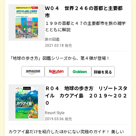
Ｗ０４ 世界２４６の首都と主要都
市
１９９の首都と４７の主要都市を旅の雑学
とともに解説
旅の図鑑
2021.03.18 発売
「地球の歩き方」図鑑シリーズから、第４弾が登場！
詳細を見る
Ｒ０４ 地球の歩き方 リゾートスタ
イル カウアイ島 ２０１９～２０２
０
Resort Style
2019.03.06 発売
カウアイ島だけを紹介したほかにない究極のガイド！ 美しい