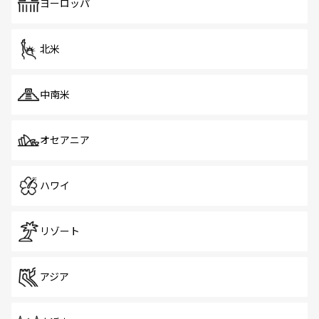
で、ホーカーズは地元の風情を楽しめる外せないスポット
ヨーロッパ
だ。訪れる人を飽きさせないシンガポールで、多様な魅力
を体感しよう。 なお、新着のシンガポール情報は
コンテン
ツ一覧
を参照してほしい。
北米
中南米
オセアニア
ハワイ
リゾート
アジア