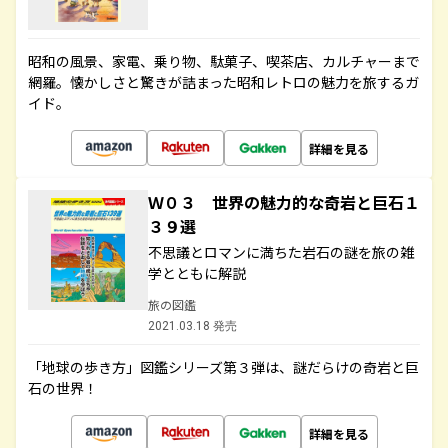
昭和の風景、家電、乗り物、駄菓子、喫茶店、カルチャーまで
網羅。懐かしさと驚きが詰まった昭和レトロの魅力を旅するガ
イド。
詳細を見る
Ｗ０３ 世界の魅力的な奇岩と巨石１
３９選
不思議とロマンに満ちた岩石の謎を旅の雑
学とともに解説
旅の図鑑
2021.03.18 発売
「地球の歩き方」図鑑シリーズ第３弾は、謎だらけの奇岩と巨
石の世界！
詳細を見る