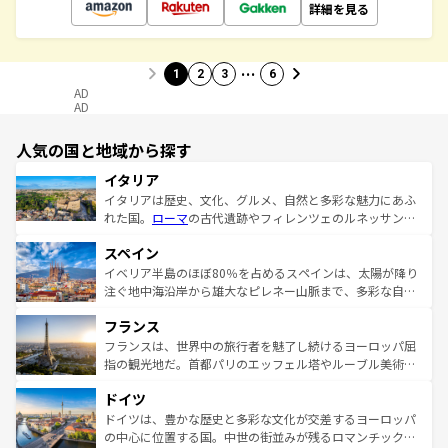
詳細を見る
…
1
2
3
6
AD
AD
人気の国と地域から探す
イタリア
イタリアは歴史、文化、グルメ、自然と多彩な魅力にあふ
れた国。
ローマ
の古代遺跡やフィレンツェのルネッサンス
美術、ヴェネツィアの運河など、歴史あるスポットはもち
スペイン
ろん、トスカーナの美しい田園風景やアマルフィ海岸の絶
景など、自然景観も見逃せない。観光の合間には、本場の
イベリア半島のほぼ80％を占めるスペインは、太陽が降り
ピザやパスタなど、絶品のイタリア料理を堪能することも
注ぐ地中海沿岸から雄大なピレネー山脈まで、多彩な自然
できる。朝目覚めてから夜眠るまで、すべての瞬間を楽し
と文化が詰まったヨーロッパ屈指の旅行先だ。多様な地域
フランス
ませてくれるイタリアで、忘れられない旅をしてみよう！
文化が根付くこの国では、情熱的なフラメンコ、熱気あふ
なお、新着のイタリア情報は
コンテンツ一覧
を参照してほ
れる闘牛、そして美味しいタパスが生活の一部となってい
フランスは、世界中の旅行者を魅了し続けるヨーロッパ屈
しい。
る。首都マドリードの洗練された雰囲気や、バルセロナの
指の観光地だ。首都パリのエッフェル塔やルーブル美術館
アートに溢れた街角から、地方では古代ローマ遺跡や中世
といった象徴的なスポットから、田舎町の古風な美しさま
ドイツ
の城塞都市、穏やかなビーチリゾートまで多彩な表情を見
で、幅広い魅力が詰まっている。華麗な宮殿、歴史的な大
せる。地方によって風土や気候が異なるスペインはその個
聖堂、美しいビーチ、そして豊かな自然が、訪れる者を心
ドイツは、豊かな歴史と多彩な文化が交差するヨーロッパ
性で訪れる人を魅了する。 なお、新着のスペイン情報は
コ
から魅了する。また、フランスは美食の国としても知ら
の中心に位置する国。中世の街並みが残るロマンチック街