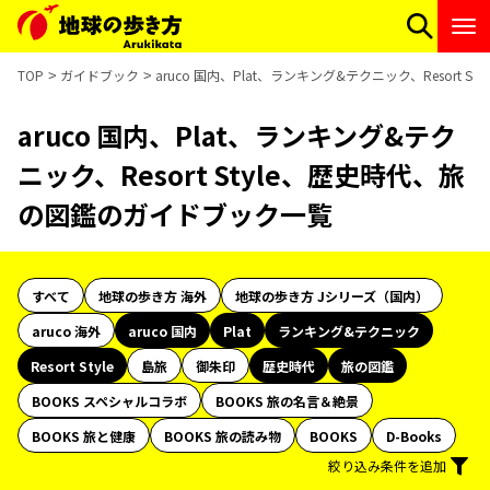
TOP
ガイドブック
aruco 国内、Plat、ランキング&テクニック、Resort
aruco 国内、Plat、ランキング&テク
ニック、Resort Style、歴史時代、旅
の図鑑のガイドブック一覧
すべて
地球の歩き方 海外
地球の歩き方 Jシリーズ（国内）
aruco 海外
aruco 国内
Plat
ランキング&テクニック
Resort Style
島旅
御朱印
歴史時代
旅の図鑑
BOOKS スペシャルコラボ
BOOKS 旅の名言＆絶景
BOOKS 旅と健康
BOOKS 旅の読み物
BOOKS
D-Books
絞り込み条件を追加