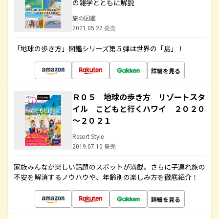
の雑学とともに解説
旅の図鑑
2021.05.27 発売
「地球の歩き方」図鑑シリーズ第５弾は世界の「島」！
詳細を見る
Ｒ０５ 地球の歩き方 リゾートスタ
イル こどもと行くハワイ ２０２０
～２０２１
Resort Style
2019.07.10 発売
家族みんなが楽しい話題のスポットが満載。さらに子連れ旅の
不安を解消するノウハウや、年齢別の楽しみ方を徹底紹介！
詳細を見る