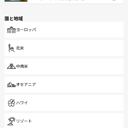
ける。 なお、新着のタイ情報は
コンテンツ一覧
を参照して
そう。 なお、新着の香港情報は
コンテンツ一覧
を参照して
と伝統を感じられるエスニックタウン、多数の緑豊かな公
ほしい。
ほしい。
園や自然保護区など、自然が調和した近代的な景観と文化
の多様性あふれるカラフルな町は、どこを歩いても新しい
国と地域
発見がある。さらに、治安のよさや充実した公共交通機関
も、旅行者にとっては魅力的なポイント。グルメも豊富
で、ホーカーズは地元の風情を楽しめる外せないスポット
ヨーロッパ
だ。訪れる人を飽きさせないシンガポールで、多様な魅力
を体感しよう。 なお、新着のシンガポール情報は
コンテン
ツ一覧
を参照してほしい。
北米
中南米
オセアニア
ハワイ
リゾート