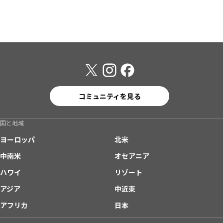
コミュニティを見る
国と地域
ヨーロッパ
北米
中南米
オセアニア
ハワイ
リゾート
アジア
中近東
アフリカ
日本