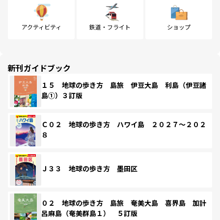
アクティビティ
鉄道・フライト
ショップ
新刊ガイドブック
１５ 地球の歩き方 島旅 伊豆大島 利島（伊豆諸
島①）３訂版
Ｃ０２ 地球の歩き方 ハワイ島 ２０２７～２０２
８
Ｊ３３ 地球の歩き方 墨田区
０２ 地球の歩き方 島旅 奄美大島 喜界島 加計
呂麻島（奄美群島１） ５訂版