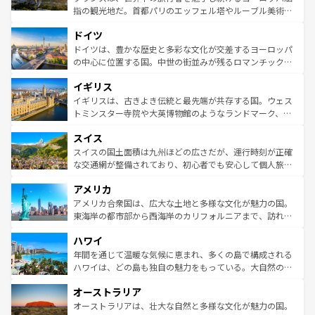
アートに溢れた街角から、地方では古代ローマ遺跡や中世
指の観光地だ。首都パリのエッフェル塔やルーブル美術館
の城塞都市、穏やかなビーチリゾートまで多彩な表情を見
といった象徴的なスポットから、田舎町の古風な美しさま
せる。地方によって風土や気候が異なるスペインはその個
ドイツ
で、幅広い魅力が詰まっている。華麗な宮殿、歴史的な大
性で訪れる人を魅了する。 なお、新着のスペイン情報は
コ
聖堂、美しいビーチ、そして豊かな自然が、訪れる者を心
ドイツは、豊かな歴史と多彩な文化が交差するヨーロッパ
ンテンツ一覧
を参照してほしい。
から魅了する。また、フランスは美食の国としても知ら
の中心に位置する国。中世の街並みが残るロマンチック街
れ、フランス料理はユネスコ無形文化遺産にも登録されて
道から、未来を先取りするようなモダンな都市まで多様な
イギリス
いる。シャンパンの発祥地であるランス、プロヴァンスの
顔を持つこの国は、どこを歩いても飽きることがない。ベ
香り高いラベンダー畑など、多彩な楽しみ方が可能だ。さ
ルリンの文化的活気、バイエルン州のアルプスの絶景、そ
イギリスは、古きよき伝統と最先端が共存する国。ウェス
らに、パリ以外の地域にも魅力が溢れており、どの街角に
してライン川沿いのワイン畑といった風景は必見。ビール
トミンスター寺院や大英博物館のようなランドマーク、歴
も豊かな歴史と文化が息づいている。パリ以外の個性あふ
とソーセージを味わいながら地元の人と過ごす楽しい時間
史ある大学都市、美しい丘陵地帯や牧歌的な風景など、エ
れる地方に足を運ぶとそれぞれで全く異なる文化を体験で
スイス
は、お酒好きな人にはぜひ体験してほしい。 なお、新着の
リアごとに異なる魅力がある。また、優雅なアフタヌーン
きるだろう。 なお、新着のフランス情報は
コンテンツ一覧
ドイツ情報は
コンテンツ一覧
を参照してほしい。
ティー、ビール好きにはたまらない英国パブ、サッカー観
スイスの国土面積は九州ほどの広さだが、運行時刻が正確
を参照してほしい。
戦など、本場だからこそできる体験も豊富。イギリスを旅
な交通網が整備されており、初心者でも安心して個人旅行
して楽しみつくそう。 なお、新着のイギリス情報は
コンテ
を楽しめる。日本同様に時刻表どおりの旅が可能だ。中世
アメリカ
ンツ一覧
を参照してほしい。
の建物がそのまま残る町や、スイスならではのユニークな
博物館もあり、アルプス観光だけでなく町歩きも満喫する
アメリカ合衆国は、広大な土地と多様な文化が魅力の国。
ことができる。国民の所得が高いため物価も高いが、旅行
東海岸の都市部から西海岸のカリフォルニアまで、訪れる
者向けの交通パス提供のサービスもあり、うまく活用すれ
場所ごとに異なる風景と体験が待っている。ニューヨーク
ハワイ
ば市内交通費無料で観光を楽しむこともできる。 なお、新
のような巨大都市は、観光、ショッピング、エンターテイ
着のスイス情報は
コンテンツ一覧
を参照してほしい。
ンメントが詰まった刺激的なスポットだ。一方、アメリカ
年間を通じて温暖な気候に恵まれ、多くの島で構成される
西部には大自然が広がり、グランドキャニオンやイエロー
ハワイは、どの島も独自の魅力をもっている。大自然の神
ストーン国立公園といった絶景が堪能できる。さらに、南
秘を感じたいなら、火山が生み出した壮大な景観を誇るハ
オーストラリア
部のニューオーリンズでは、音楽と美食が融合した独特の
ワイ島は見逃せない。また、定番の観光地といえばオアフ
文化が魅力。旅行者はアメリカの各地域で異なる魅力を楽
島だが、静かな自然を求めるならマウイ島やカウアイ島が
オーストラリアは、壮大な自然と多様な文化が魅力の国。