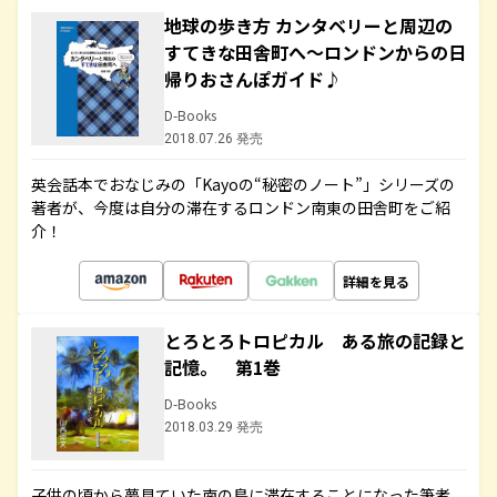
地球の歩き方 カンタベリーと周辺の
すてきな田舎町へ～ロンドンからの日
帰りおさんぽガイド♪
D-Books
2018.07.26 発売
英会話本でおなじみの「Kayoの“秘密のノート”」シリーズの
著者が、今度は自分の滞在するロンドン南東の田舎町をご紹
介！
詳細を見る
とろとろトロピカル ある旅の記録と
記憶。 第1巻
D-Books
2018.03.29 発売
子供の頃から夢見ていた南の島に滞在することになった筆者