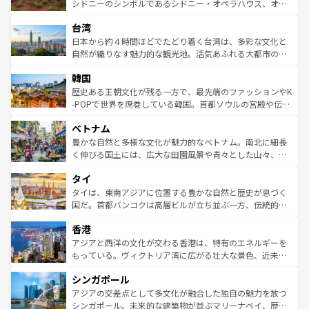
しみながら、その多様性と豊かな歴史を感じることができ
おすすめ。エメラルドグリーンに輝く海をはじめ、豊かな
シドニーのシンボルであるシドニー・オペラハウス、オー
るだろう。車でのロードトリップや列車の旅も、アメリカ
文化や歴史が息づいている。「アロハスピリット」と呼ば
ストラリア東海岸北部に広がる大サンゴ礁地帯グレートバ
ならではの贅沢な旅のスタイルだ。 なお、新着のアメリカ
台湾
れるおもてなしの心で訪れる人々を迎えてくれるハワイの
リアリーフや大陸中央部にそびえるウルル（エアーズロッ
情報は
コンテンツ一覧
を参照してほしい。
人々、おいしいローカルフードやハワイアンミュージッ
ク）、タスマニアの美しい原生林やケアンズの熱帯雨林な
日本から約４時間ほどでたどり着く台湾は、多彩な文化と
ク、伝統的なフラダンスなど、すべてがハワイの魅力を彩
ど、見どころがたくさん。また、カフェやワイン、オージ
自然が織りなす魅力的な観光地。活気あふれる大都市の台
っている。訪れるたびに新しい発見と感動が待っているハ
ービーフなどの食文化も豊かで、美味しいものであふれて
北やノスタルジックな町並みが人気な九份（ジォウフェ
ワイを、存分に味わってほしい。 なお、新着のハワイ情報
韓国
いる。アクティビティも充実しており、サーフィンやダイ
ン）、静ひつな山岳地帯である台湾東部など、都市の喧騒
は
コンテンツ一覧
を参照してほしい。
ビング、ハイキングなど、アウトドア好きにはたまらな
と山間の静けさが共存しており、訪れる人に新しい発見と
歴史ある王朝文化が残る一方で、最先端のファッションやK
い。オーストラリアの多彩な魅力を存分に味わいつくそ
驚きをもたらしてくれる。また、奥深い台湾の食文化も魅
-POPで世界を席巻している韓国。首都ソウルの宮殿や伝統
う。 なお、新着のオーストラリア情報は
コンテンツ一覧
を
力で、夜市などの屋台グルメから高級料理、ヘルシーで美
家屋が並ぶエリアでは韓国の歴史と文化に浸ることがで
参照してほしい。
ベトナム
容にもいいと評判のスイーツなど、バラエティ豊かな料理
き、地方に足を延ばせば四季折々の自然美を楽しむことが
が味わえる。 なお、新着の台湾情報は
コンテンツ一覧
を参
できる。そして、キムチや焼肉、絶品のストリートフード
豊かな自然と多様な文化が魅力的なベトナム。南北に細長
照してほしい。
まで、さまざまな韓国料理が待っている。夜には、韓国な
く伸びる国土には、広大な田園風景や青々とした山々、世
らではのナイトライフも堪能できる。あたたかいホスピタ
界遺産に登録された壮大な自然景観が点在し、都市部では
タイ
リティに包まれながら、韓国の多彩な魅力を心ゆくまで味
急速な発展と共に伝統が息づく。ハノイの古い町並みやホ
わってみてほしい。 なお、新着の韓国情報は
コンテンツ一
ーチミン市のフランス統治時代の建物も、独特の雰囲気を
タイは、東南アジアに位置する豊かな自然と歴史が息づく
覧
を参照してほしい。
醸し出している。また、バラエティの豊かさとおいしさで
国だ。首都バンコクは高層ビルが立ち並ぶ一方、伝統的な
世界中の食通を魅了してやまないベトナム料理も魅力のひ
寺院や市場がいたるところに点在し、古きよき文化と現代
香港
とつ。フォーやバインミー、ベトナムコーヒーなどは、ぜ
の活気が交差している。北部ではチェンマイなどの山岳地
ひ現地で味わいたい。どの地域を訪れてもあたたかい人々
帯で自然と触れ合い、南部ではプーケットやクラビの美し
アジアと西洋の文化が交わる香港は、特有のエネルギーを
が旅行者を迎えてくれるので、きっと忘れられない旅にな
いビーチでリゾート気分を楽しむことができる。タイ料理
もっている。ヴィクトリア湾に広がる壮大な景色、近未来
るはずだ。 なお、新着のベトナム情報は
コンテンツ一覧
を
は世界的に有名で、屋台から高級レストランまで味覚を刺
的なアートスポット、そして歴史と現代が融合した町並
参照してほしい。
シンガポール
激する。気候は一年中温暖で、どの季節にも異なる楽しみ
み、どこを訪れても感動するはず。観光スポットが密集し
が待っている。親しみやすいタイの人々、仏教を中心とし
ており、効率よく見どころを回れるのも魅力。息をのむよ
アジアの交差点として多文化が融合した独自の魅力を放つ
た文化、そして多様な観光資源が、訪れる旅人を魅了し続
うな絶景から文化的な体験まで、香港を存分に楽しみ尽く
シンガポール。未来的な建築物が並ぶマリーナベイ、歴史