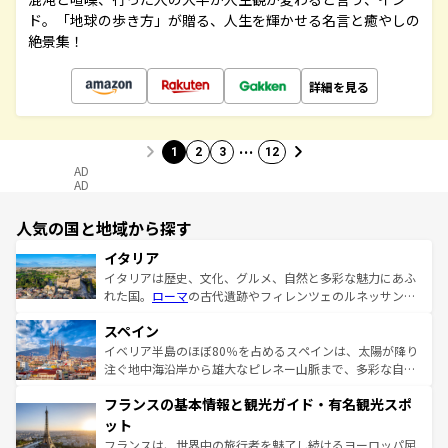
ド。「地球の歩き方」が贈る、人生を輝かせる名言と癒やしの
絶景集！
詳細を見る
…
1
2
3
12
AD
AD
人気の国と地域から探す
イタリア
イタリアは歴史、文化、グルメ、自然と多彩な魅力にあふ
れた国。
ローマ
の古代遺跡やフィレンツェのルネッサンス
美術、ヴェネツィアの運河など、歴史あるスポットはもち
スペイン
ろん、トスカーナの美しい田園風景やアマルフィ海岸の絶
景など、自然景観も見逃せない。観光の合間には、本場の
イベリア半島のほぼ80％を占めるスペインは、太陽が降り
ピザやパスタなど、絶品のイタリア料理を堪能することも
注ぐ地中海沿岸から雄大なピレネー山脈まで、多彩な自然
できる。朝目覚めてから夜眠るまで、すべての瞬間を楽し
と文化が詰まったヨーロッパ屈指の旅行先だ。多様な地域
フランスの基本情報と観光ガイド・有名観光スポ
ませてくれるイタリアで、忘れられない旅をしてみよう！
文化が根付くこの国では、情熱的なフラメンコ、熱気あふ
なお、新着のイタリア情報は
コンテンツ一覧
を参照してほ
れる闘牛、そして美味しいタパスが生活の一部となってい
ット
しい。
る。首都マドリードの洗練された雰囲気や、バルセロナの
フランスは、世界中の旅行者を魅了し続けるヨーロッパ屈