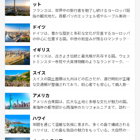
なお、新着のイタリア情報は
コンテンツ一覧
を参照してほ
れる闘牛、そして美味しいタパスが生活の一部となってい
ット
しい。
る。首都マドリードの洗練された雰囲気や、バルセロナの
フランスは、世界中の旅行者を魅了し続けるヨーロッパ屈
アートに溢れた街角から、地方では古代ローマ遺跡や中世
指の観光地だ。首都パリのエッフェル塔やルーブル美術館
の城塞都市、穏やかなビーチリゾートまで多彩な表情を見
といった象徴的なスポットから、田舎町の古風な美しさま
せる。地方によって風土や気候が異なるスペインはその個
ドイツ
で、幅広い魅力が詰まっている。華麗な宮殿、歴史的な大
性で訪れる人を魅了する。 なお、新着のスペイン情報は
コ
聖堂、美しいビーチ、そして豊かな自然が、訪れる者を心
ドイツは、豊かな歴史と多彩な文化が交差するヨーロッパ
ンテンツ一覧
を参照してほしい。
から魅了する。また、フランスは美食の国としても知ら
の中心に位置する国。中世の街並みが残るロマンチック街
れ、フランス料理はユネスコ無形文化遺産にも登録されて
道から、未来を先取りするようなモダンな都市まで多様な
イギリス
いる。シャンパンの発祥地であるランス、プロヴァンスの
顔を持つこの国は、どこを歩いても飽きることがない。ベ
香り高いラベンダー畑など、多彩な楽しみ方が可能だ。さ
ルリンの文化的活気、バイエルン州のアルプスの絶景、そ
イギリスは、古きよき伝統と最先端が共存する国。ウェス
らに、パリ以外の地域にも魅力が溢れており、どの街角に
してライン川沿いのワイン畑といった風景は必見。ビール
トミンスター寺院や大英博物館のようなランドマーク、歴
も豊かな歴史と文化が息づいている。パリ以外の個性あふ
とソーセージを味わいながら地元の人と過ごす楽しい時間
史ある大学都市、美しい丘陵地帯や牧歌的な風景など、エ
れる地方に足を運ぶとそれぞれで全く異なる文化を体験で
スイス
は、お酒好きな人にはぜひ体験してほしい。 なお、新着の
リアごとに異なる魅力がある。また、優雅なアフタヌーン
きるだろう。 なお、新着のフランス情報は
コンテンツ一覧
ドイツ情報は
コンテンツ一覧
を参照してほしい。
ティー、ビール好きにはたまらない英国パブ、サッカー観
スイスの国土面積は九州ほどの広さだが、運行時刻が正確
を参照してほしい。
戦など、本場だからこそできる体験も豊富。イギリスを旅
な交通網が整備されており、初心者でも安心して個人旅行
して楽しみつくそう。 なお、新着のイギリス情報は
コンテ
を楽しめる。日本同様に時刻表どおりの旅が可能だ。中世
アメリカ
ンツ一覧
を参照してほしい。
の建物がそのまま残る町や、スイスならではのユニークな
博物館もあり、アルプス観光だけでなく町歩きも満喫する
アメリカ合衆国は、広大な土地と多様な文化が魅力の国。
ことができる。国民の所得が高いため物価も高いが、旅行
東海岸の都市部から西海岸のカリフォルニアまで、訪れる
者向けの交通パス提供のサービスもあり、うまく活用すれ
場所ごとに異なる風景と体験が待っている。ニューヨーク
ハワイ
ば市内交通費無料で観光を楽しむこともできる。 なお、新
のような巨大都市は、観光、ショッピング、エンターテイ
着のスイス情報は
コンテンツ一覧
を参照してほしい。
ンメントが詰まった刺激的なスポットだ。一方、アメリカ
年間を通じて温暖な気候に恵まれ、多くの島で構成される
西部には大自然が広がり、グランドキャニオンやイエロー
ハワイは、どの島も独自の魅力をもっている。大自然の神
ストーン国立公園といった絶景が堪能できる。さらに、南
秘を感じたいなら、火山が生み出した壮大な景観を誇るハ