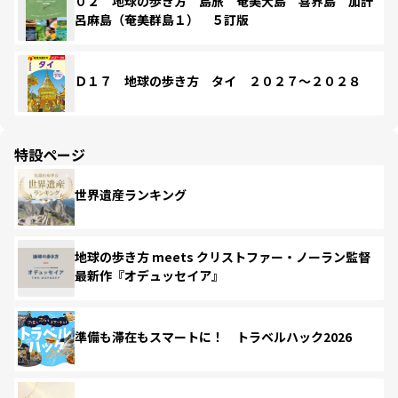
０２ 地球の歩き方 島旅 奄美大島 喜界島 加計
呂麻島（奄美群島１） ５訂版
Ｄ１７ 地球の歩き方 タイ ２０２７～２０２８
特設ページ
世界遺産ランキング
地球の歩き方 meets クリストファー・ノーラン監督
最新作『オデュッセイア』
準備も滞在もスマートに！ トラベルハック2026