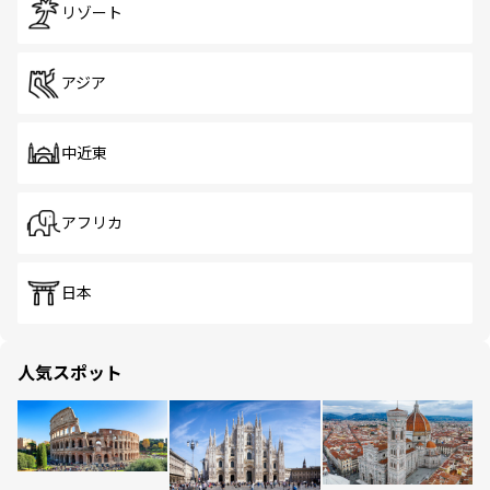
リゾート
アジア
中近東
アフリカ
日本
人気スポット