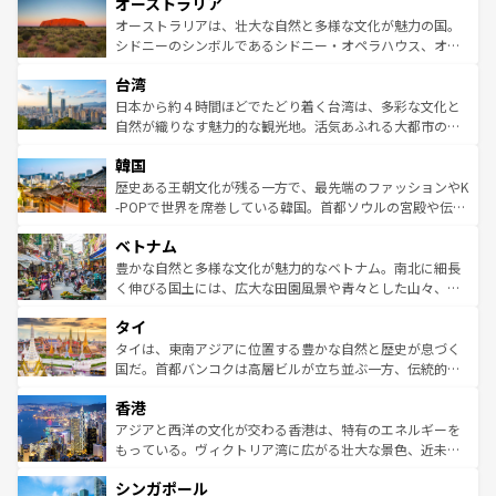
オーストラリア
部のニューオーリンズでは、音楽と美食が融合した独特の
ワイ島は見逃せない。また、定番の観光地といえばオアフ
文化が魅力。旅行者はアメリカの各地域で異なる魅力を楽
島だが、静かな自然を求めるならマウイ島やカウアイ島が
オーストラリアは、壮大な自然と多様な文化が魅力の国。
しみながら、その多様性と豊かな歴史を感じることができ
おすすめ。エメラルドグリーンに輝く海をはじめ、豊かな
シドニーのシンボルであるシドニー・オペラハウス、オー
るだろう。車でのロードトリップや列車の旅も、アメリカ
文化や歴史が息づいている。「アロハスピリット」と呼ば
ストラリア東海岸北部に広がる大サンゴ礁地帯グレートバ
ならではの贅沢な旅のスタイルだ。 なお、新着のアメリカ
台湾
れるおもてなしの心で訪れる人々を迎えてくれるハワイの
リアリーフや大陸中央部にそびえるウルル（エアーズロッ
情報は
コンテンツ一覧
を参照してほしい。
人々、おいしいローカルフードやハワイアンミュージッ
ク）、タスマニアの美しい原生林やケアンズの熱帯雨林な
日本から約４時間ほどでたどり着く台湾は、多彩な文化と
ク、伝統的なフラダンスなど、すべてがハワイの魅力を彩
ど、見どころがたくさん。また、カフェやワイン、オージ
自然が織りなす魅力的な観光地。活気あふれる大都市の台
っている。訪れるたびに新しい発見と感動が待っているハ
ービーフなどの食文化も豊かで、美味しいものであふれて
北やノスタルジックな町並みが人気な九份（ジォウフェ
ワイを、存分に味わってほしい。 なお、新着のハワイ情報
韓国
いる。アクティビティも充実しており、サーフィンやダイ
ン）、静ひつな山岳地帯である台湾東部など、都市の喧騒
は
コンテンツ一覧
を参照してほしい。
ビング、ハイキングなど、アウトドア好きにはたまらな
と山間の静けさが共存しており、訪れる人に新しい発見と
歴史ある王朝文化が残る一方で、最先端のファッションやK
い。オーストラリアの多彩な魅力を存分に味わいつくそ
驚きをもたらしてくれる。また、奥深い台湾の食文化も魅
-POPで世界を席巻している韓国。首都ソウルの宮殿や伝統
う。 なお、新着のオーストラリア情報は
コンテンツ一覧
を
力で、夜市などの屋台グルメから高級料理、ヘルシーで美
家屋が並ぶエリアでは韓国の歴史と文化に浸ることがで
参照してほしい。
ベトナム
容にもいいと評判のスイーツなど、バラエティ豊かな料理
き、地方に足を延ばせば四季折々の自然美を楽しむことが
が味わえる。 なお、新着の台湾情報は
コンテンツ一覧
を参
できる。そして、キムチや焼肉、絶品のストリートフード
豊かな自然と多様な文化が魅力的なベトナム。南北に細長
照してほしい。
まで、さまざまな韓国料理が待っている。夜には、韓国な
く伸びる国土には、広大な田園風景や青々とした山々、世
らではのナイトライフも堪能できる。あたたかいホスピタ
界遺産に登録された壮大な自然景観が点在し、都市部では
タイ
リティに包まれながら、韓国の多彩な魅力を心ゆくまで味
急速な発展と共に伝統が息づく。ハノイの古い町並みやホ
わってみてほしい。 なお、新着の韓国情報は
コンテンツ一
ーチミン市のフランス統治時代の建物も、独特の雰囲気を
タイは、東南アジアに位置する豊かな自然と歴史が息づく
覧
を参照してほしい。
醸し出している。また、バラエティの豊かさとおいしさで
国だ。首都バンコクは高層ビルが立ち並ぶ一方、伝統的な
世界中の食通を魅了してやまないベトナム料理も魅力のひ
寺院や市場がいたるところに点在し、古きよき文化と現代
香港
とつ。フォーやバインミー、ベトナムコーヒーなどは、ぜ
の活気が交差している。北部ではチェンマイなどの山岳地
ひ現地で味わいたい。どの地域を訪れてもあたたかい人々
帯で自然と触れ合い、南部ではプーケットやクラビの美し
アジアと西洋の文化が交わる香港は、特有のエネルギーを
が旅行者を迎えてくれるので、きっと忘れられない旅にな
いビーチでリゾート気分を楽しむことができる。タイ料理
もっている。ヴィクトリア湾に広がる壮大な景色、近未来
るはずだ。 なお、新着のベトナム情報は
コンテンツ一覧
を
は世界的に有名で、屋台から高級レストランまで味覚を刺
的なアートスポット、そして歴史と現代が融合した町並
参照してほしい。
シンガポール
激する。気候は一年中温暖で、どの季節にも異なる楽しみ
み、どこを訪れても感動するはず。観光スポットが密集し