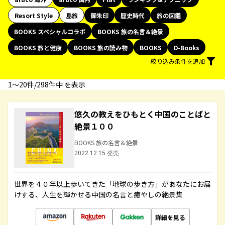
Resort Style
島旅
御朱印
歴史時代
旅の図鑑
BOOKS スペシャルコラボ
BOOKS 旅の名言＆絶景
BOOKS 旅と健康
BOOKS 旅の読み物
BOOKS
D-Books
絞り込み条件を追加
1〜20件/298件中 を表示
悠久の教えをひもとく中国のことばと
絶景１００
BOOKS 旅の名言＆絶景
2022.12.15 発売
世界を４０年以上歩いてきた「地球の歩き方」があなたにお届
けする、人生を輝かせる中国の名言と癒やしの絶景集
詳細を見る