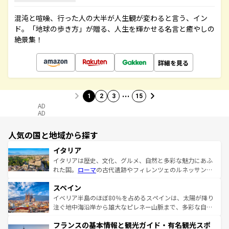
混沌と喧噪、行った人の大半が人生観が変わると言う、イン
ド。「地球の歩き方」が贈る、人生を輝かせる名言と癒やしの
絶景集！
詳細を見る
…
1
2
3
15
AD
AD
人気の国と地域から探す
イタリア
イタリアは歴史、文化、グルメ、自然と多彩な魅力にあふ
れた国。
ローマ
の古代遺跡やフィレンツェのルネッサンス
美術、ヴェネツィアの運河など、歴史あるスポットはもち
スペイン
ろん、トスカーナの美しい田園風景やアマルフィ海岸の絶
景など、自然景観も見逃せない。観光の合間には、本場の
イベリア半島のほぼ80％を占めるスペインは、太陽が降り
ピザやパスタなど、絶品のイタリア料理を堪能することも
注ぐ地中海沿岸から雄大なピレネー山脈まで、多彩な自然
できる。朝目覚めてから夜眠るまで、すべての瞬間を楽し
と文化が詰まったヨーロッパ屈指の旅行先だ。多様な地域
フランスの基本情報と観光ガイド・有名観光スポ
ませてくれるイタリアで、忘れられない旅をしてみよう！
文化が根付くこの国では、情熱的なフラメンコ、熱気あふ