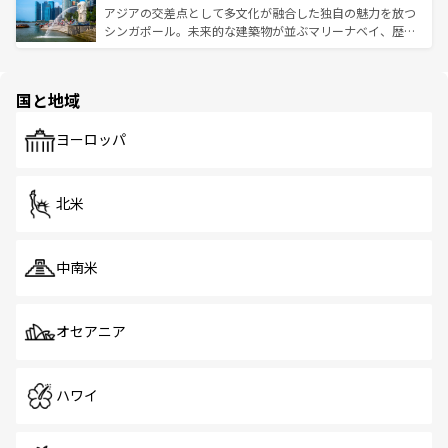
が待っている。親しみやすいタイの人々、仏教を中心とし
ており、効率よく見どころを回れるのも魅力。息をのむよ
アジアの交差点として多文化が融合した独自の魅力を放つ
た文化、そして多様な観光資源が、訪れる旅人を魅了し続
うな絶景から文化的な体験まで、香港を存分に楽しみ尽く
シンガポール。未来的な建築物が並ぶマリーナベイ、歴史
ける。 なお、新着のタイ情報は
コンテンツ一覧
を参照して
そう。 なお、新着の香港情報は
コンテンツ一覧
を参照して
と伝統を感じられるエスニックタウン、多数の緑豊かな公
ほしい。
ほしい。
園や自然保護区など、自然が調和した近代的な景観と文化
の多様性あふれるカラフルな町は、どこを歩いても新しい
国と地域
発見がある。さらに、治安のよさや充実した公共交通機関
も、旅行者にとっては魅力的なポイント。グルメも豊富
で、ホーカーズは地元の風情を楽しめる外せないスポット
ヨーロッパ
だ。訪れる人を飽きさせないシンガポールで、多様な魅力
を体感しよう。 なお、新着のシンガポール情報は
コンテン
ツ一覧
を参照してほしい。
北米
中南米
オセアニア
ハワイ