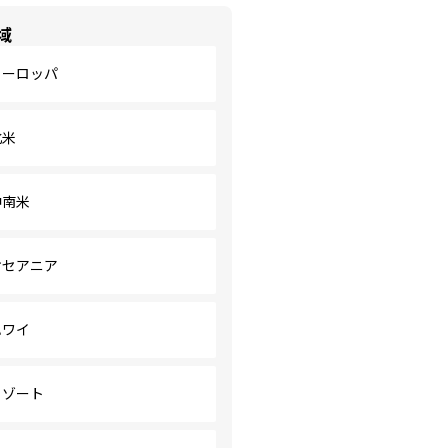
域
ヨーロッパ
北米
中南米
オセアニア
ハワイ
リゾート