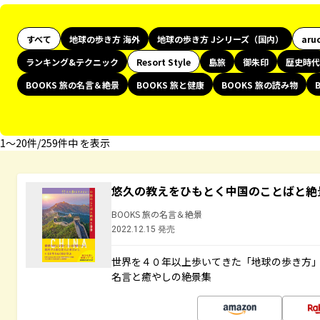
すべて
地球の歩き方 海外
地球の歩き方 Jシリーズ（国内）
aru
ランキング&テクニック
Resort Style
島旅
御朱印
歴史時代
BOOKS 旅の名言＆絶景
BOOKS 旅と健康
BOOKS 旅の読み物
1〜20件/259件中 を表示
悠久の教えをひもとく中国のことばと絶
BOOKS 旅の名言＆絶景
2022.12.15 発売
世界を４０年以上歩いてきた「地球の歩き方
名言と癒やしの絶景集