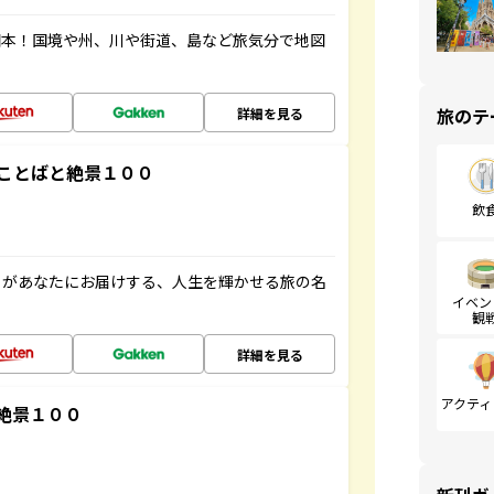
図本！国境や州、川や街道、島など旅気分で地図
旅のテ
詳細を見る
ことばと絶景１００
飲
」があなたにお届けする、人生を輝かせる旅の名
イベン
観
詳細を見る
アクティ
絶景１００