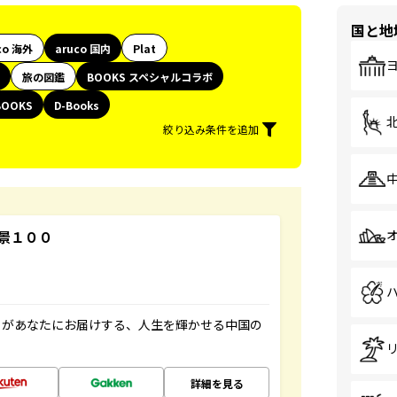
国と地
co 海外
aruco 国内
Plat
旅の図鑑
BOOKS スペシャルコラボ
BOOKS
D-Books
絞り込み条件を追加
景１００
」があなたにお届けする、人生を輝かせる中国の
詳細を見る