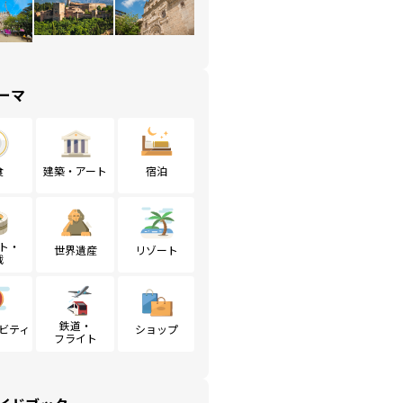
ーマ
食
建築・アート
宿泊
ト・
世界遺産
リゾート
戦
鉄道・
ビティ
ショップ
フライト