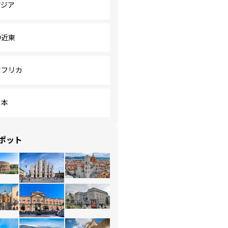
アジア
中近東
アフリカ
日本
ポット