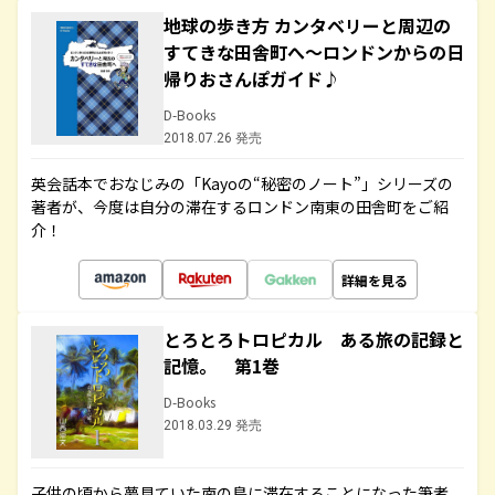
地球の歩き方 カンタベリーと周辺の
すてきな田舎町へ～ロンドンからの日
帰りおさんぽガイド♪
D-Books
2018.07.26 発売
英会話本でおなじみの「Kayoの“秘密のノート”」シリーズの
著者が、今度は自分の滞在するロンドン南東の田舎町をご紹
介！
詳細を見る
とろとろトロピカル ある旅の記録と
記憶。 第1巻
D-Books
2018.03.29 発売
子供の頃から夢見ていた南の島に滞在することになった筆者