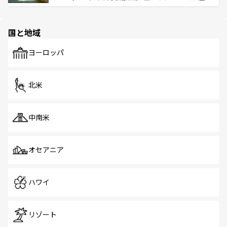
ける。 なお、新着のタイ情報は
コンテンツ一覧
を参照して
そう。 なお、新着の香港情報は
コンテンツ一覧
を参照して
と伝統を感じられるエスニックタウン、多数の緑豊かな公
ほしい。
ほしい。
園や自然保護区など、自然が調和した近代的な景観と文化
の多様性あふれるカラフルな町は、どこを歩いても新しい
国と地域
発見がある。さらに、治安のよさや充実した公共交通機関
も、旅行者にとっては魅力的なポイント。グルメも豊富
で、ホーカーズは地元の風情を楽しめる外せないスポット
ヨーロッパ
だ。訪れる人を飽きさせないシンガポールで、多様な魅力
を体感しよう。 なお、新着のシンガポール情報は
コンテン
ツ一覧
を参照してほしい。
北米
中南米
オセアニア
ハワイ
リゾート