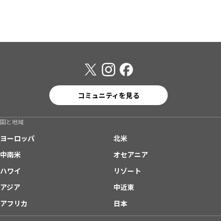
コミュニティを見る
国と地域
ヨーロッパ
北米
中南米
オセアニア
ハワイ
リゾート
アジア
中近東
アフリカ
日本