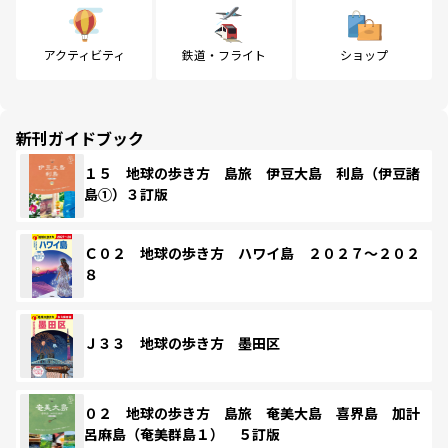
アクティビティ
鉄道・フライト
ショップ
新刊ガイドブック
１５ 地球の歩き方 島旅 伊豆大島 利島（伊豆諸
島①）３訂版
Ｃ０２ 地球の歩き方 ハワイ島 ２０２７～２０２
８
Ｊ３３ 地球の歩き方 墨田区
０２ 地球の歩き方 島旅 奄美大島 喜界島 加計
呂麻島（奄美群島１） ５訂版