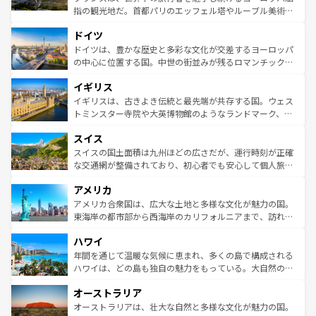
アートに溢れた街角から、地方では古代ローマ遺跡や中世
指の観光地だ。首都パリのエッフェル塔やルーブル美術館
の城塞都市、穏やかなビーチリゾートまで多彩な表情を見
といった象徴的なスポットから、田舎町の古風な美しさま
せる。地方によって風土や気候が異なるスペインはその個
ドイツ
で、幅広い魅力が詰まっている。華麗な宮殿、歴史的な大
性で訪れる人を魅了する。 なお、新着のスペイン情報は
コ
聖堂、美しいビーチ、そして豊かな自然が、訪れる者を心
ドイツは、豊かな歴史と多彩な文化が交差するヨーロッパ
ンテンツ一覧
を参照してほしい。
から魅了する。また、フランスは美食の国としても知ら
の中心に位置する国。中世の街並みが残るロマンチック街
れ、フランス料理はユネスコ無形文化遺産にも登録されて
道から、未来を先取りするようなモダンな都市まで多様な
イギリス
いる。シャンパンの発祥地であるランス、プロヴァンスの
顔を持つこの国は、どこを歩いても飽きることがない。ベ
香り高いラベンダー畑など、多彩な楽しみ方が可能だ。さ
ルリンの文化的活気、バイエルン州のアルプスの絶景、そ
イギリスは、古きよき伝統と最先端が共存する国。ウェス
らに、パリ以外の地域にも魅力が溢れており、どの街角に
してライン川沿いのワイン畑といった風景は必見。ビール
トミンスター寺院や大英博物館のようなランドマーク、歴
も豊かな歴史と文化が息づいている。パリ以外の個性あふ
とソーセージを味わいながら地元の人と過ごす楽しい時間
史ある大学都市、美しい丘陵地帯や牧歌的な風景など、エ
れる地方に足を運ぶとそれぞれで全く異なる文化を体験で
スイス
は、お酒好きな人にはぜひ体験してほしい。 なお、新着の
リアごとに異なる魅力がある。また、優雅なアフタヌーン
きるだろう。 なお、新着のフランス情報は
コンテンツ一覧
ドイツ情報は
コンテンツ一覧
を参照してほしい。
ティー、ビール好きにはたまらない英国パブ、サッカー観
スイスの国土面積は九州ほどの広さだが、運行時刻が正確
を参照してほしい。
戦など、本場だからこそできる体験も豊富。イギリスを旅
な交通網が整備されており、初心者でも安心して個人旅行
して楽しみつくそう。 なお、新着のイギリス情報は
コンテ
を楽しめる。日本同様に時刻表どおりの旅が可能だ。中世
アメリカ
ンツ一覧
を参照してほしい。
の建物がそのまま残る町や、スイスならではのユニークな
博物館もあり、アルプス観光だけでなく町歩きも満喫する
アメリカ合衆国は、広大な土地と多様な文化が魅力の国。
ことができる。国民の所得が高いため物価も高いが、旅行
東海岸の都市部から西海岸のカリフォルニアまで、訪れる
者向けの交通パス提供のサービスもあり、うまく活用すれ
場所ごとに異なる風景と体験が待っている。ニューヨーク
ハワイ
ば市内交通費無料で観光を楽しむこともできる。 なお、新
のような巨大都市は、観光、ショッピング、エンターテイ
着のスイス情報は
コンテンツ一覧
を参照してほしい。
ンメントが詰まった刺激的なスポットだ。一方、アメリカ
年間を通じて温暖な気候に恵まれ、多くの島で構成される
西部には大自然が広がり、グランドキャニオンやイエロー
ハワイは、どの島も独自の魅力をもっている。大自然の神
ストーン国立公園といった絶景が堪能できる。さらに、南
秘を感じたいなら、火山が生み出した壮大な景観を誇るハ
オーストラリア
部のニューオーリンズでは、音楽と美食が融合した独特の
ワイ島は見逃せない。また、定番の観光地といえばオアフ
文化が魅力。旅行者はアメリカの各地域で異なる魅力を楽
島だが、静かな自然を求めるならマウイ島やカウアイ島が
オーストラリアは、壮大な自然と多様な文化が魅力の国。