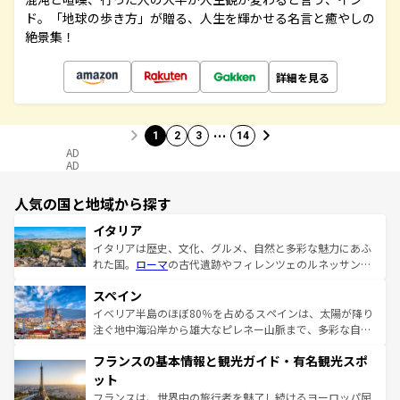
ド。「地球の歩き方」が贈る、人生を輝かせる名言と癒やしの
絶景集！
詳細を見る
…
1
2
3
14
AD
AD
人気の国と地域から探す
イタリア
イタリアは歴史、文化、グルメ、自然と多彩な魅力にあふ
れた国。
ローマ
の古代遺跡やフィレンツェのルネッサンス
美術、ヴェネツィアの運河など、歴史あるスポットはもち
スペイン
ろん、トスカーナの美しい田園風景やアマルフィ海岸の絶
景など、自然景観も見逃せない。観光の合間には、本場の
イベリア半島のほぼ80％を占めるスペインは、太陽が降り
ピザやパスタなど、絶品のイタリア料理を堪能することも
注ぐ地中海沿岸から雄大なピレネー山脈まで、多彩な自然
できる。朝目覚めてから夜眠るまで、すべての瞬間を楽し
と文化が詰まったヨーロッパ屈指の旅行先だ。多様な地域
フランスの基本情報と観光ガイド・有名観光スポ
ませてくれるイタリアで、忘れられない旅をしてみよう！
文化が根付くこの国では、情熱的なフラメンコ、熱気あふ
なお、新着のイタリア情報は
コンテンツ一覧
を参照してほ
れる闘牛、そして美味しいタパスが生活の一部となってい
ット
しい。
る。首都マドリードの洗練された雰囲気や、バルセロナの
フランスは、世界中の旅行者を魅了し続けるヨーロッパ屈