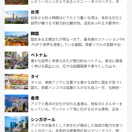
しみながら、その多様性と豊かな歴史を感じることができ
おすすめ。エメラルドグリーンに輝く海をはじめ、豊かな
シドニーのシンボルであるシドニー・オペラハウス、オー
るだろう。車でのロードトリップや列車の旅も、アメリカ
文化や歴史が息づいている。「アロハスピリット」と呼ば
ストラリア東海岸北部に広がる大サンゴ礁地帯グレートバ
ならではの贅沢な旅のスタイルだ。 なお、新着のアメリカ
台湾
れるおもてなしの心で訪れる人々を迎えてくれるハワイの
リアリーフや大陸中央部にそびえるウルル（エアーズロッ
情報は
コンテンツ一覧
を参照してほしい。
人々、おいしいローカルフードやハワイアンミュージッ
ク）、タスマニアの美しい原生林やケアンズの熱帯雨林な
日本から約４時間ほどでたどり着く台湾は、多彩な文化と
ク、伝統的なフラダンスなど、すべてがハワイの魅力を彩
ど、見どころがたくさん。また、カフェやワイン、オージ
自然が織りなす魅力的な観光地。活気あふれる大都市の台
っている。訪れるたびに新しい発見と感動が待っているハ
ービーフなどの食文化も豊かで、美味しいものであふれて
北やノスタルジックな町並みが人気な九份（ジォウフェ
ワイを、存分に味わってほしい。 なお、新着のハワイ情報
韓国
いる。アクティビティも充実しており、サーフィンやダイ
ン）、静ひつな山岳地帯である台湾東部など、都市の喧騒
は
コンテンツ一覧
を参照してほしい。
ビング、ハイキングなど、アウトドア好きにはたまらな
と山間の静けさが共存しており、訪れる人に新しい発見と
歴史ある王朝文化が残る一方で、最先端のファッションやK
い。オーストラリアの多彩な魅力を存分に味わいつくそ
驚きをもたらしてくれる。また、奥深い台湾の食文化も魅
-POPで世界を席巻している韓国。首都ソウルの宮殿や伝統
う。 なお、新着のオーストラリア情報は
コンテンツ一覧
を
力で、夜市などの屋台グルメから高級料理、ヘルシーで美
家屋が並ぶエリアでは韓国の歴史と文化に浸ることがで
参照してほしい。
ベトナム
容にもいいと評判のスイーツなど、バラエティ豊かな料理
き、地方に足を延ばせば四季折々の自然美を楽しむことが
が味わえる。 なお、新着の台湾情報は
コンテンツ一覧
を参
できる。そして、キムチや焼肉、絶品のストリートフード
豊かな自然と多様な文化が魅力的なベトナム。南北に細長
照してほしい。
まで、さまざまな韓国料理が待っている。夜には、韓国な
く伸びる国土には、広大な田園風景や青々とした山々、世
らではのナイトライフも堪能できる。あたたかいホスピタ
界遺産に登録された壮大な自然景観が点在し、都市部では
タイ
リティに包まれながら、韓国の多彩な魅力を心ゆくまで味
急速な発展と共に伝統が息づく。ハノイの古い町並みやホ
わってみてほしい。 なお、新着の韓国情報は
コンテンツ一
ーチミン市のフランス統治時代の建物も、独特の雰囲気を
タイは、東南アジアに位置する豊かな自然と歴史が息づく
覧
を参照してほしい。
醸し出している。また、バラエティの豊かさとおいしさで
国だ。首都バンコクは高層ビルが立ち並ぶ一方、伝統的な
世界中の食通を魅了してやまないベトナム料理も魅力のひ
寺院や市場がいたるところに点在し、古きよき文化と現代
香港
とつ。フォーやバインミー、ベトナムコーヒーなどは、ぜ
の活気が交差している。北部ではチェンマイなどの山岳地
ひ現地で味わいたい。どの地域を訪れてもあたたかい人々
帯で自然と触れ合い、南部ではプーケットやクラビの美し
アジアと西洋の文化が交わる香港は、特有のエネルギーを
が旅行者を迎えてくれるので、きっと忘れられない旅にな
いビーチでリゾート気分を楽しむことができる。タイ料理
もっている。ヴィクトリア湾に広がる壮大な景色、近未来
るはずだ。 なお、新着のベトナム情報は
コンテンツ一覧
を
は世界的に有名で、屋台から高級レストランまで味覚を刺
的なアートスポット、そして歴史と現代が融合した町並
参照してほしい。
シンガポール
激する。気候は一年中温暖で、どの季節にも異なる楽しみ
み、どこを訪れても感動するはず。観光スポットが密集し
が待っている。親しみやすいタイの人々、仏教を中心とし
ており、効率よく見どころを回れるのも魅力。息をのむよ
アジアの交差点として多文化が融合した独自の魅力を放つ
た文化、そして多様な観光資源が、訪れる旅人を魅了し続
うな絶景から文化的な体験まで、香港を存分に楽しみ尽く
シンガポール。未来的な建築物が並ぶマリーナベイ、歴史