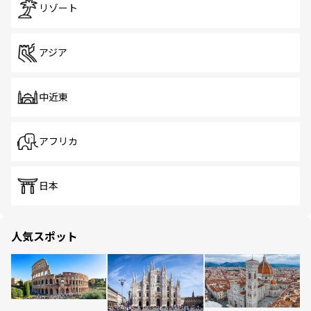
リゾート
アジア
中近東
アフリカ
日本
人気スポット