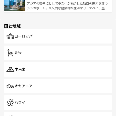
が待っている。親しみやすいタイの人々、仏教を中心とし
ており、効率よく見どころを回れるのも魅力。息をのむよ
アジアの交差点として多文化が融合した独自の魅力を放つ
た文化、そして多様な観光資源が、訪れる旅人を魅了し続
うな絶景から文化的な体験まで、香港を存分に楽しみ尽く
シンガポール。未来的な建築物が並ぶマリーナベイ、歴史
ける。 なお、新着のタイ情報は
コンテンツ一覧
を参照して
そう。 なお、新着の香港情報は
コンテンツ一覧
を参照して
と伝統を感じられるエスニックタウン、多数の緑豊かな公
ほしい。
ほしい。
園や自然保護区など、自然が調和した近代的な景観と文化
の多様性あふれるカラフルな町は、どこを歩いても新しい
国と地域
発見がある。さらに、治安のよさや充実した公共交通機関
も、旅行者にとっては魅力的なポイント。グルメも豊富
で、ホーカーズは地元の風情を楽しめる外せないスポット
ヨーロッパ
だ。訪れる人を飽きさせないシンガポールで、多様な魅力
を体感しよう。 なお、新着のシンガポール情報は
コンテン
ツ一覧
を参照してほしい。
北米
中南米
オセアニア
ハワイ