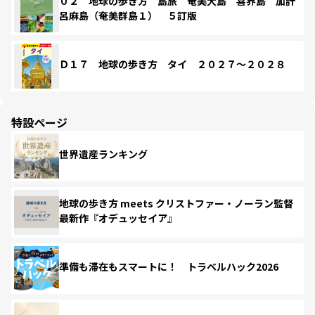
０２ 地球の歩き方 島旅 奄美大島 喜界島 加計
呂麻島（奄美群島１） ５訂版
Ｄ１７ 地球の歩き方 タイ ２０２７～２０２８
特設ページ
世界遺産ランキング
地球の歩き方 meets クリストファー・ノーラン監督
最新作『オデュッセイア』
準備も滞在もスマートに！ トラベルハック2026