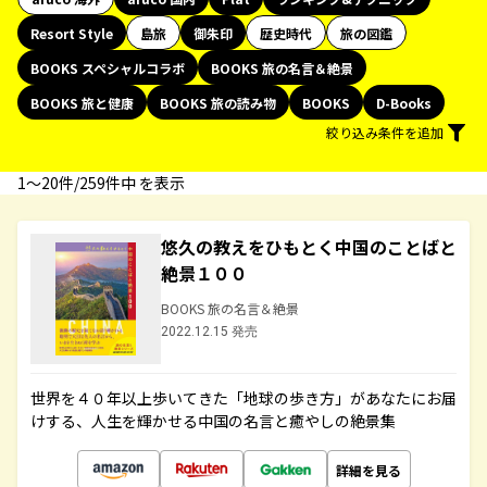
Resort Style
島旅
御朱印
歴史時代
旅の図鑑
BOOKS スペシャルコラボ
BOOKS 旅の名言＆絶景
BOOKS 旅と健康
BOOKS 旅の読み物
BOOKS
D-Books
絞り込み条件を追加
1〜20件/259件中 を表示
悠久の教えをひもとく中国のことばと
絶景１００
BOOKS 旅の名言＆絶景
2022.12.15 発売
世界を４０年以上歩いてきた「地球の歩き方」があなたにお届
けする、人生を輝かせる中国の名言と癒やしの絶景集
詳細を見る