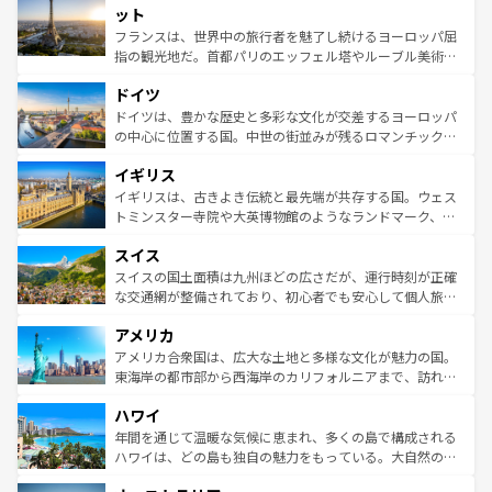
なお、新着のイタリア情報は
コンテンツ一覧
を参照してほ
れる闘牛、そして美味しいタパスが生活の一部となってい
ット
しい。
る。首都マドリードの洗練された雰囲気や、バルセロナの
フランスは、世界中の旅行者を魅了し続けるヨーロッパ屈
アートに溢れた街角から、地方では古代ローマ遺跡や中世
指の観光地だ。首都パリのエッフェル塔やルーブル美術館
の城塞都市、穏やかなビーチリゾートまで多彩な表情を見
といった象徴的なスポットから、田舎町の古風な美しさま
せる。地方によって風土や気候が異なるスペインはその個
ドイツ
で、幅広い魅力が詰まっている。華麗な宮殿、歴史的な大
性で訪れる人を魅了する。 なお、新着のスペイン情報は
コ
聖堂、美しいビーチ、そして豊かな自然が、訪れる者を心
ドイツは、豊かな歴史と多彩な文化が交差するヨーロッパ
ンテンツ一覧
を参照してほしい。
から魅了する。また、フランスは美食の国としても知ら
の中心に位置する国。中世の街並みが残るロマンチック街
れ、フランス料理はユネスコ無形文化遺産にも登録されて
道から、未来を先取りするようなモダンな都市まで多様な
イギリス
いる。シャンパンの発祥地であるランス、プロヴァンスの
顔を持つこの国は、どこを歩いても飽きることがない。ベ
香り高いラベンダー畑など、多彩な楽しみ方が可能だ。さ
ルリンの文化的活気、バイエルン州のアルプスの絶景、そ
イギリスは、古きよき伝統と最先端が共存する国。ウェス
らに、パリ以外の地域にも魅力が溢れており、どの街角に
してライン川沿いのワイン畑といった風景は必見。ビール
トミンスター寺院や大英博物館のようなランドマーク、歴
も豊かな歴史と文化が息づいている。パリ以外の個性あふ
とソーセージを味わいながら地元の人と過ごす楽しい時間
史ある大学都市、美しい丘陵地帯や牧歌的な風景など、エ
れる地方に足を運ぶとそれぞれで全く異なる文化を体験で
スイス
は、お酒好きな人にはぜひ体験してほしい。 なお、新着の
リアごとに異なる魅力がある。また、優雅なアフタヌーン
きるだろう。 なお、新着のフランス情報は
コンテンツ一覧
ドイツ情報は
コンテンツ一覧
を参照してほしい。
ティー、ビール好きにはたまらない英国パブ、サッカー観
スイスの国土面積は九州ほどの広さだが、運行時刻が正確
を参照してほしい。
戦など、本場だからこそできる体験も豊富。イギリスを旅
な交通網が整備されており、初心者でも安心して個人旅行
して楽しみつくそう。 なお、新着のイギリス情報は
コンテ
を楽しめる。日本同様に時刻表どおりの旅が可能だ。中世
アメリカ
ンツ一覧
を参照してほしい。
の建物がそのまま残る町や、スイスならではのユニークな
博物館もあり、アルプス観光だけでなく町歩きも満喫する
アメリカ合衆国は、広大な土地と多様な文化が魅力の国。
ことができる。国民の所得が高いため物価も高いが、旅行
東海岸の都市部から西海岸のカリフォルニアまで、訪れる
者向けの交通パス提供のサービスもあり、うまく活用すれ
場所ごとに異なる風景と体験が待っている。ニューヨーク
ハワイ
ば市内交通費無料で観光を楽しむこともできる。 なお、新
のような巨大都市は、観光、ショッピング、エンターテイ
着のスイス情報は
コンテンツ一覧
を参照してほしい。
ンメントが詰まった刺激的なスポットだ。一方、アメリカ
年間を通じて温暖な気候に恵まれ、多くの島で構成される
西部には大自然が広がり、グランドキャニオンやイエロー
ハワイは、どの島も独自の魅力をもっている。大自然の神
ストーン国立公園といった絶景が堪能できる。さらに、南
秘を感じたいなら、火山が生み出した壮大な景観を誇るハ