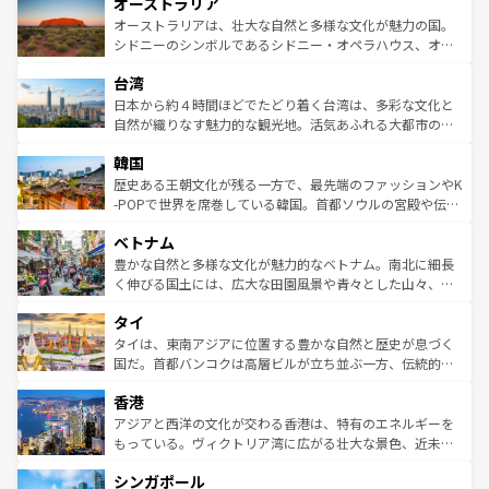
オーストラリア
部のニューオーリンズでは、音楽と美食が融合した独特の
ワイ島は見逃せない。また、定番の観光地といえばオアフ
文化が魅力。旅行者はアメリカの各地域で異なる魅力を楽
島だが、静かな自然を求めるならマウイ島やカウアイ島が
オーストラリアは、壮大な自然と多様な文化が魅力の国。
しみながら、その多様性と豊かな歴史を感じることができ
おすすめ。エメラルドグリーンに輝く海をはじめ、豊かな
シドニーのシンボルであるシドニー・オペラハウス、オー
るだろう。車でのロードトリップや列車の旅も、アメリカ
文化や歴史が息づいている。「アロハスピリット」と呼ば
ストラリア東海岸北部に広がる大サンゴ礁地帯グレートバ
ならではの贅沢な旅のスタイルだ。 なお、新着のアメリカ
台湾
れるおもてなしの心で訪れる人々を迎えてくれるハワイの
リアリーフや大陸中央部にそびえるウルル（エアーズロッ
情報は
コンテンツ一覧
を参照してほしい。
人々、おいしいローカルフードやハワイアンミュージッ
ク）、タスマニアの美しい原生林やケアンズの熱帯雨林な
日本から約４時間ほどでたどり着く台湾は、多彩な文化と
ク、伝統的なフラダンスなど、すべてがハワイの魅力を彩
ど、見どころがたくさん。また、カフェやワイン、オージ
自然が織りなす魅力的な観光地。活気あふれる大都市の台
っている。訪れるたびに新しい発見と感動が待っているハ
ービーフなどの食文化も豊かで、美味しいものであふれて
北やノスタルジックな町並みが人気な九份（ジォウフェ
ワイを、存分に味わってほしい。 なお、新着のハワイ情報
韓国
いる。アクティビティも充実しており、サーフィンやダイ
ン）、静ひつな山岳地帯である台湾東部など、都市の喧騒
は
コンテンツ一覧
を参照してほしい。
ビング、ハイキングなど、アウトドア好きにはたまらな
と山間の静けさが共存しており、訪れる人に新しい発見と
歴史ある王朝文化が残る一方で、最先端のファッションやK
い。オーストラリアの多彩な魅力を存分に味わいつくそ
驚きをもたらしてくれる。また、奥深い台湾の食文化も魅
-POPで世界を席巻している韓国。首都ソウルの宮殿や伝統
う。 なお、新着のオーストラリア情報は
コンテンツ一覧
を
力で、夜市などの屋台グルメから高級料理、ヘルシーで美
家屋が並ぶエリアでは韓国の歴史と文化に浸ることがで
参照してほしい。
ベトナム
容にもいいと評判のスイーツなど、バラエティ豊かな料理
き、地方に足を延ばせば四季折々の自然美を楽しむことが
が味わえる。 なお、新着の台湾情報は
コンテンツ一覧
を参
できる。そして、キムチや焼肉、絶品のストリートフード
豊かな自然と多様な文化が魅力的なベトナム。南北に細長
照してほしい。
まで、さまざまな韓国料理が待っている。夜には、韓国な
く伸びる国土には、広大な田園風景や青々とした山々、世
らではのナイトライフも堪能できる。あたたかいホスピタ
界遺産に登録された壮大な自然景観が点在し、都市部では
タイ
リティに包まれながら、韓国の多彩な魅力を心ゆくまで味
急速な発展と共に伝統が息づく。ハノイの古い町並みやホ
わってみてほしい。 なお、新着の韓国情報は
コンテンツ一
ーチミン市のフランス統治時代の建物も、独特の雰囲気を
タイは、東南アジアに位置する豊かな自然と歴史が息づく
覧
を参照してほしい。
醸し出している。また、バラエティの豊かさとおいしさで
国だ。首都バンコクは高層ビルが立ち並ぶ一方、伝統的な
世界中の食通を魅了してやまないベトナム料理も魅力のひ
寺院や市場がいたるところに点在し、古きよき文化と現代
香港
とつ。フォーやバインミー、ベトナムコーヒーなどは、ぜ
の活気が交差している。北部ではチェンマイなどの山岳地
ひ現地で味わいたい。どの地域を訪れてもあたたかい人々
帯で自然と触れ合い、南部ではプーケットやクラビの美し
アジアと西洋の文化が交わる香港は、特有のエネルギーを
が旅行者を迎えてくれるので、きっと忘れられない旅にな
いビーチでリゾート気分を楽しむことができる。タイ料理
もっている。ヴィクトリア湾に広がる壮大な景色、近未来
るはずだ。 なお、新着のベトナム情報は
コンテンツ一覧
を
は世界的に有名で、屋台から高級レストランまで味覚を刺
的なアートスポット、そして歴史と現代が融合した町並
参照してほしい。
シンガポール
激する。気候は一年中温暖で、どの季節にも異なる楽しみ
み、どこを訪れても感動するはず。観光スポットが密集し