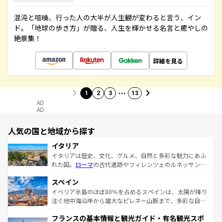
混沌と喧噪、行った人の大半が人生観が変わると言う、イン
ド。「地球の歩き方」が贈る、人生を輝かせる名言と癒やしの
絶景集！
詳細を見る
…
1
2
3
13
AD
AD
人気の国と地域から探す
イタリア
イタリアは歴史、文化、グルメ、自然と多彩な魅力にあふ
れた国。
ローマ
の古代遺跡やフィレンツェのルネッサンス
美術、ヴェネツィアの運河など、歴史あるスポットはもち
スペイン
ろん、トスカーナの美しい田園風景やアマルフィ海岸の絶
景など、自然景観も見逃せない。観光の合間には、本場の
イベリア半島のほぼ80％を占めるスペインは、太陽が降り
ピザやパスタなど、絶品のイタリア料理を堪能することも
注ぐ地中海沿岸から雄大なピレネー山脈まで、多彩な自然
できる。朝目覚めてから夜眠るまで、すべての瞬間を楽し
と文化が詰まったヨーロッパ屈指の旅行先だ。多様な地域
フランスの基本情報と観光ガイド・有名観光スポ
ませてくれるイタリアで、忘れられない旅をしてみよう！
文化が根付くこの国では、情熱的なフラメンコ、熱気あふ