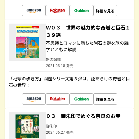
詳細を見る
Ｗ０３ 世界の魅力的な奇岩と巨石１
３９選
不思議とロマンに満ちた岩石の謎を旅の雑
学とともに解説
旅の図鑑
2021.03.18 発売
「地球の歩き方」図鑑シリーズ第３弾は、謎だらけの奇岩と巨
石の世界！
詳細を見る
０３ 御朱印でめぐる奈良のお寺
御朱印
2024.06.27 発売