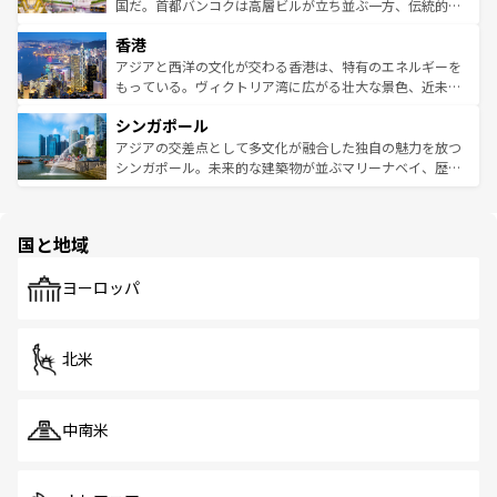
覧
を参照してほしい。
醸し出している。また、バラエティの豊かさとおいしさで
国だ。首都バンコクは高層ビルが立ち並ぶ一方、伝統的な
世界中の食通を魅了してやまないベトナム料理も魅力のひ
寺院や市場がいたるところに点在し、古きよき文化と現代
香港
とつ。フォーやバインミー、ベトナムコーヒーなどは、ぜ
の活気が交差している。北部ではチェンマイなどの山岳地
ひ現地で味わいたい。どの地域を訪れてもあたたかい人々
帯で自然と触れ合い、南部ではプーケットやクラビの美し
アジアと西洋の文化が交わる香港は、特有のエネルギーを
が旅行者を迎えてくれるので、きっと忘れられない旅にな
いビーチでリゾート気分を楽しむことができる。タイ料理
もっている。ヴィクトリア湾に広がる壮大な景色、近未来
るはずだ。 なお、新着のベトナム情報は
コンテンツ一覧
を
は世界的に有名で、屋台から高級レストランまで味覚を刺
的なアートスポット、そして歴史と現代が融合した町並
参照してほしい。
シンガポール
激する。気候は一年中温暖で、どの季節にも異なる楽しみ
み、どこを訪れても感動するはず。観光スポットが密集し
が待っている。親しみやすいタイの人々、仏教を中心とし
ており、効率よく見どころを回れるのも魅力。息をのむよ
アジアの交差点として多文化が融合した独自の魅力を放つ
た文化、そして多様な観光資源が、訪れる旅人を魅了し続
うな絶景から文化的な体験まで、香港を存分に楽しみ尽く
シンガポール。未来的な建築物が並ぶマリーナベイ、歴史
ける。 なお、新着のタイ情報は
コンテンツ一覧
を参照して
そう。 なお、新着の香港情報は
コンテンツ一覧
を参照して
と伝統を感じられるエスニックタウン、多数の緑豊かな公
ほしい。
ほしい。
園や自然保護区など、自然が調和した近代的な景観と文化
の多様性あふれるカラフルな町は、どこを歩いても新しい
国と地域
発見がある。さらに、治安のよさや充実した公共交通機関
も、旅行者にとっては魅力的なポイント。グルメも豊富
で、ホーカーズは地元の風情を楽しめる外せないスポット
ヨーロッパ
だ。訪れる人を飽きさせないシンガポールで、多様な魅力
を体感しよう。 なお、新着のシンガポール情報は
コンテン
ツ一覧
を参照してほしい。
北米
中南米