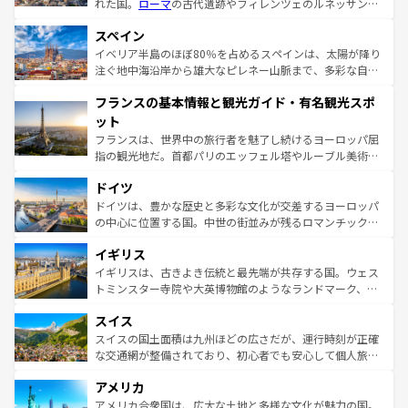
れた国。
ローマ
の古代遺跡やフィレンツェのルネッサンス
美術、ヴェネツィアの運河など、歴史あるスポットはもち
スペイン
ろん、トスカーナの美しい田園風景やアマルフィ海岸の絶
景など、自然景観も見逃せない。観光の合間には、本場の
イベリア半島のほぼ80％を占めるスペインは、太陽が降り
ピザやパスタなど、絶品のイタリア料理を堪能することも
注ぐ地中海沿岸から雄大なピレネー山脈まで、多彩な自然
できる。朝目覚めてから夜眠るまで、すべての瞬間を楽し
と文化が詰まったヨーロッパ屈指の旅行先だ。多様な地域
フランスの基本情報と観光ガイド・有名観光スポ
ませてくれるイタリアで、忘れられない旅をしてみよう！
文化が根付くこの国では、情熱的なフラメンコ、熱気あふ
なお、新着のイタリア情報は
コンテンツ一覧
を参照してほ
れる闘牛、そして美味しいタパスが生活の一部となってい
ット
しい。
る。首都マドリードの洗練された雰囲気や、バルセロナの
フランスは、世界中の旅行者を魅了し続けるヨーロッパ屈
アートに溢れた街角から、地方では古代ローマ遺跡や中世
指の観光地だ。首都パリのエッフェル塔やルーブル美術館
の城塞都市、穏やかなビーチリゾートまで多彩な表情を見
といった象徴的なスポットから、田舎町の古風な美しさま
せる。地方によって風土や気候が異なるスペインはその個
ドイツ
で、幅広い魅力が詰まっている。華麗な宮殿、歴史的な大
性で訪れる人を魅了する。 なお、新着のスペイン情報は
コ
聖堂、美しいビーチ、そして豊かな自然が、訪れる者を心
ドイツは、豊かな歴史と多彩な文化が交差するヨーロッパ
ンテンツ一覧
を参照してほしい。
から魅了する。また、フランスは美食の国としても知ら
の中心に位置する国。中世の街並みが残るロマンチック街
れ、フランス料理はユネスコ無形文化遺産にも登録されて
道から、未来を先取りするようなモダンな都市まで多様な
イギリス
いる。シャンパンの発祥地であるランス、プロヴァンスの
顔を持つこの国は、どこを歩いても飽きることがない。ベ
香り高いラベンダー畑など、多彩な楽しみ方が可能だ。さ
ルリンの文化的活気、バイエルン州のアルプスの絶景、そ
イギリスは、古きよき伝統と最先端が共存する国。ウェス
らに、パリ以外の地域にも魅力が溢れており、どの街角に
してライン川沿いのワイン畑といった風景は必見。ビール
トミンスター寺院や大英博物館のようなランドマーク、歴
も豊かな歴史と文化が息づいている。パリ以外の個性あふ
とソーセージを味わいながら地元の人と過ごす楽しい時間
史ある大学都市、美しい丘陵地帯や牧歌的な風景など、エ
れる地方に足を運ぶとそれぞれで全く異なる文化を体験で
スイス
は、お酒好きな人にはぜひ体験してほしい。 なお、新着の
リアごとに異なる魅力がある。また、優雅なアフタヌーン
きるだろう。 なお、新着のフランス情報は
コンテンツ一覧
ドイツ情報は
コンテンツ一覧
を参照してほしい。
ティー、ビール好きにはたまらない英国パブ、サッカー観
スイスの国土面積は九州ほどの広さだが、運行時刻が正確
を参照してほしい。
戦など、本場だからこそできる体験も豊富。イギリスを旅
な交通網が整備されており、初心者でも安心して個人旅行
して楽しみつくそう。 なお、新着のイギリス情報は
コンテ
を楽しめる。日本同様に時刻表どおりの旅が可能だ。中世
アメリカ
ンツ一覧
を参照してほしい。
の建物がそのまま残る町や、スイスならではのユニークな
博物館もあり、アルプス観光だけでなく町歩きも満喫する
アメリカ合衆国は、広大な土地と多様な文化が魅力の国。