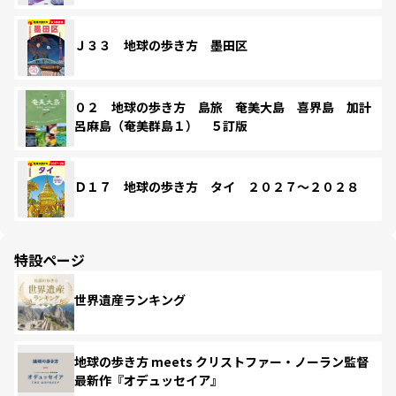
Ｊ３３ 地球の歩き方 墨田区
０２ 地球の歩き方 島旅 奄美大島 喜界島 加計
呂麻島（奄美群島１） ５訂版
Ｄ１７ 地球の歩き方 タイ ２０２７～２０２８
特設ページ
世界遺産ランキング
地球の歩き方 meets クリストファー・ノーラン監督
最新作『オデュッセイア』