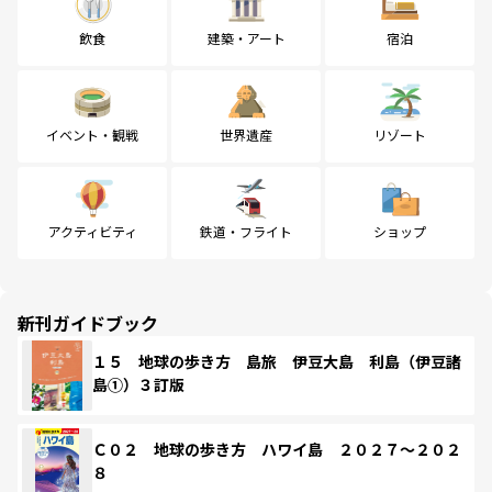
飲食
建築・アート
宿泊
イベント・観戦
世界遺産
リゾート
アクティビティ
鉄道・フライト
ショップ
新刊ガイドブック
１５ 地球の歩き方 島旅 伊豆大島 利島（伊豆諸
島①）３訂版
Ｃ０２ 地球の歩き方 ハワイ島 ２０２７～２０２
８