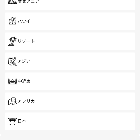
オセアニア
ハワイ
リゾート
アジア
中近東
アフリカ
日本