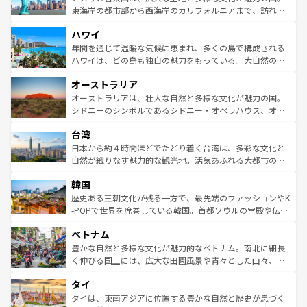
ことができる。国民の所得が高いため物価も高いが、旅行
東海岸の都市部から西海岸のカリフォルニアまで、訪れる
者向けの交通パス提供のサービスもあり、うまく活用すれ
場所ごとに異なる風景と体験が待っている。ニューヨーク
ハワイ
ば市内交通費無料で観光を楽しむこともできる。 なお、新
のような巨大都市は、観光、ショッピング、エンターテイ
着のスイス情報は
コンテンツ一覧
を参照してほしい。
ンメントが詰まった刺激的なスポットだ。一方、アメリカ
年間を通じて温暖な気候に恵まれ、多くの島で構成される
西部には大自然が広がり、グランドキャニオンやイエロー
ハワイは、どの島も独自の魅力をもっている。大自然の神
ストーン国立公園といった絶景が堪能できる。さらに、南
秘を感じたいなら、火山が生み出した壮大な景観を誇るハ
オーストラリア
部のニューオーリンズでは、音楽と美食が融合した独特の
ワイ島は見逃せない。また、定番の観光地といえばオアフ
文化が魅力。旅行者はアメリカの各地域で異なる魅力を楽
島だが、静かな自然を求めるならマウイ島やカウアイ島が
オーストラリアは、壮大な自然と多様な文化が魅力の国。
しみながら、その多様性と豊かな歴史を感じることができ
おすすめ。エメラルドグリーンに輝く海をはじめ、豊かな
シドニーのシンボルであるシドニー・オペラハウス、オー
るだろう。車でのロードトリップや列車の旅も、アメリカ
文化や歴史が息づいている。「アロハスピリット」と呼ば
ストラリア東海岸北部に広がる大サンゴ礁地帯グレートバ
ならではの贅沢な旅のスタイルだ。 なお、新着のアメリカ
台湾
れるおもてなしの心で訪れる人々を迎えてくれるハワイの
リアリーフや大陸中央部にそびえるウルル（エアーズロッ
情報は
コンテンツ一覧
を参照してほしい。
人々、おいしいローカルフードやハワイアンミュージッ
ク）、タスマニアの美しい原生林やケアンズの熱帯雨林な
日本から約４時間ほどでたどり着く台湾は、多彩な文化と
ク、伝統的なフラダンスなど、すべてがハワイの魅力を彩
ど、見どころがたくさん。また、カフェやワイン、オージ
自然が織りなす魅力的な観光地。活気あふれる大都市の台
っている。訪れるたびに新しい発見と感動が待っているハ
ービーフなどの食文化も豊かで、美味しいものであふれて
北やノスタルジックな町並みが人気な九份（ジォウフェ
ワイを、存分に味わってほしい。 なお、新着のハワイ情報
韓国
いる。アクティビティも充実しており、サーフィンやダイ
ン）、静ひつな山岳地帯である台湾東部など、都市の喧騒
は
コンテンツ一覧
を参照してほしい。
ビング、ハイキングなど、アウトドア好きにはたまらな
と山間の静けさが共存しており、訪れる人に新しい発見と
歴史ある王朝文化が残る一方で、最先端のファッションやK
い。オーストラリアの多彩な魅力を存分に味わいつくそ
驚きをもたらしてくれる。また、奥深い台湾の食文化も魅
-POPで世界を席巻している韓国。首都ソウルの宮殿や伝統
う。 なお、新着のオーストラリア情報は
コンテンツ一覧
を
力で、夜市などの屋台グルメから高級料理、ヘルシーで美
家屋が並ぶエリアでは韓国の歴史と文化に浸ることがで
参照してほしい。
ベトナム
容にもいいと評判のスイーツなど、バラエティ豊かな料理
き、地方に足を延ばせば四季折々の自然美を楽しむことが
が味わえる。 なお、新着の台湾情報は
コンテンツ一覧
を参
できる。そして、キムチや焼肉、絶品のストリートフード
豊かな自然と多様な文化が魅力的なベトナム。南北に細長
照してほしい。
まで、さまざまな韓国料理が待っている。夜には、韓国な
く伸びる国土には、広大な田園風景や青々とした山々、世
らではのナイトライフも堪能できる。あたたかいホスピタ
界遺産に登録された壮大な自然景観が点在し、都市部では
タイ
リティに包まれながら、韓国の多彩な魅力を心ゆくまで味
急速な発展と共に伝統が息づく。ハノイの古い町並みやホ
わってみてほしい。 なお、新着の韓国情報は
コンテンツ一
ーチミン市のフランス統治時代の建物も、独特の雰囲気を
タイは、東南アジアに位置する豊かな自然と歴史が息づく