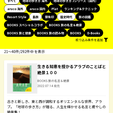
すべて
地球の歩き方 海外
地球の歩き方 Jシリーズ（国内）
aruco 海外
aruco 国内
Plat
ランキング&テクニック
Resort Style
島旅
御朱印
歴史時代
旅の図鑑
BOOKS スペシャルコラボ
BOOKS 旅の名言＆絶景
BOOKS 旅と健康
BOOKS 旅の読み物
BOOKS
D-Books
絞り込み条件を追加
21〜40件/292件中 を表示
生きる知恵を授かるアラブのことばと
絶景１００
BOOKS 旅の名言＆絶景
2022.07.14 発売
古きと新しき、東と西が調和するオリエンタルな世界、アラ
ブ。「地球の歩き方」が贈る、人生を輝かせる名言と癒やしの
絶景集！