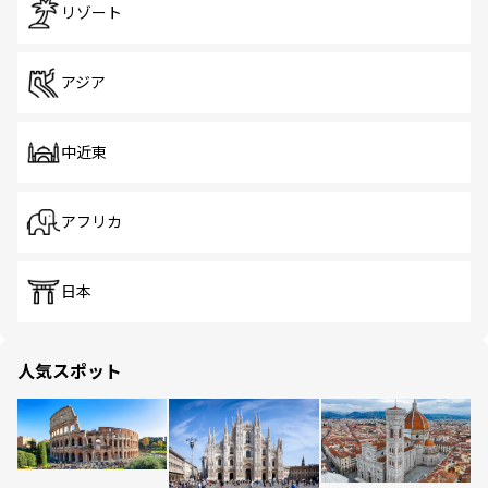
リゾート
アジア
中近東
アフリカ
日本
人気スポット