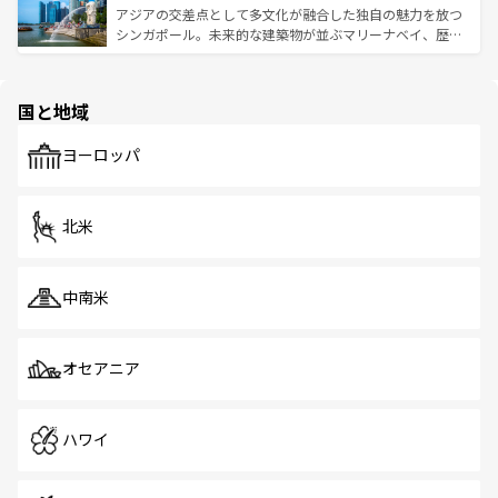
が待っている。親しみやすいタイの人々、仏教を中心とし
ており、効率よく見どころを回れるのも魅力。息をのむよ
アジアの交差点として多文化が融合した独自の魅力を放つ
た文化、そして多様な観光資源が、訪れる旅人を魅了し続
うな絶景から文化的な体験まで、香港を存分に楽しみ尽く
シンガポール。未来的な建築物が並ぶマリーナベイ、歴史
ける。 なお、新着のタイ情報は
コンテンツ一覧
を参照して
そう。 なお、新着の香港情報は
コンテンツ一覧
を参照して
と伝統を感じられるエスニックタウン、多数の緑豊かな公
ほしい。
ほしい。
園や自然保護区など、自然が調和した近代的な景観と文化
の多様性あふれるカラフルな町は、どこを歩いても新しい
国と地域
発見がある。さらに、治安のよさや充実した公共交通機関
も、旅行者にとっては魅力的なポイント。グルメも豊富
で、ホーカーズは地元の風情を楽しめる外せないスポット
ヨーロッパ
だ。訪れる人を飽きさせないシンガポールで、多様な魅力
を体感しよう。 なお、新着のシンガポール情報は
コンテン
ツ一覧
を参照してほしい。
北米
中南米
オセアニア
ハワイ