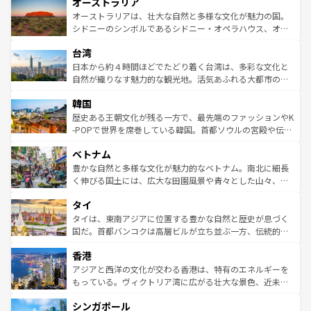
オーストラリア
部のニューオーリンズでは、音楽と美食が融合した独特の
ワイ島は見逃せない。また、定番の観光地といえばオアフ
文化が魅力。旅行者はアメリカの各地域で異なる魅力を楽
島だが、静かな自然を求めるならマウイ島やカウアイ島が
オーストラリアは、壮大な自然と多様な文化が魅力の国。
しみながら、その多様性と豊かな歴史を感じることができ
おすすめ。エメラルドグリーンに輝く海をはじめ、豊かな
シドニーのシンボルであるシドニー・オペラハウス、オー
るだろう。車でのロードトリップや列車の旅も、アメリカ
文化や歴史が息づいている。「アロハスピリット」と呼ば
ストラリア東海岸北部に広がる大サンゴ礁地帯グレートバ
ならではの贅沢な旅のスタイルだ。 なお、新着のアメリカ
台湾
れるおもてなしの心で訪れる人々を迎えてくれるハワイの
リアリーフや大陸中央部にそびえるウルル（エアーズロッ
情報は
コンテンツ一覧
を参照してほしい。
人々、おいしいローカルフードやハワイアンミュージッ
ク）、タスマニアの美しい原生林やケアンズの熱帯雨林な
日本から約４時間ほどでたどり着く台湾は、多彩な文化と
ク、伝統的なフラダンスなど、すべてがハワイの魅力を彩
ど、見どころがたくさん。また、カフェやワイン、オージ
自然が織りなす魅力的な観光地。活気あふれる大都市の台
っている。訪れるたびに新しい発見と感動が待っているハ
ービーフなどの食文化も豊かで、美味しいものであふれて
北やノスタルジックな町並みが人気な九份（ジォウフェ
ワイを、存分に味わってほしい。 なお、新着のハワイ情報
韓国
いる。アクティビティも充実しており、サーフィンやダイ
ン）、静ひつな山岳地帯である台湾東部など、都市の喧騒
は
コンテンツ一覧
を参照してほしい。
ビング、ハイキングなど、アウトドア好きにはたまらな
と山間の静けさが共存しており、訪れる人に新しい発見と
歴史ある王朝文化が残る一方で、最先端のファッションやK
い。オーストラリアの多彩な魅力を存分に味わいつくそ
驚きをもたらしてくれる。また、奥深い台湾の食文化も魅
-POPで世界を席巻している韓国。首都ソウルの宮殿や伝統
う。 なお、新着のオーストラリア情報は
コンテンツ一覧
を
力で、夜市などの屋台グルメから高級料理、ヘルシーで美
家屋が並ぶエリアでは韓国の歴史と文化に浸ることがで
参照してほしい。
ベトナム
容にもいいと評判のスイーツなど、バラエティ豊かな料理
き、地方に足を延ばせば四季折々の自然美を楽しむことが
が味わえる。 なお、新着の台湾情報は
コンテンツ一覧
を参
できる。そして、キムチや焼肉、絶品のストリートフード
豊かな自然と多様な文化が魅力的なベトナム。南北に細長
照してほしい。
まで、さまざまな韓国料理が待っている。夜には、韓国な
く伸びる国土には、広大な田園風景や青々とした山々、世
らではのナイトライフも堪能できる。あたたかいホスピタ
界遺産に登録された壮大な自然景観が点在し、都市部では
タイ
リティに包まれながら、韓国の多彩な魅力を心ゆくまで味
急速な発展と共に伝統が息づく。ハノイの古い町並みやホ
わってみてほしい。 なお、新着の韓国情報は
コンテンツ一
ーチミン市のフランス統治時代の建物も、独特の雰囲気を
タイは、東南アジアに位置する豊かな自然と歴史が息づく
覧
を参照してほしい。
醸し出している。また、バラエティの豊かさとおいしさで
国だ。首都バンコクは高層ビルが立ち並ぶ一方、伝統的な
世界中の食通を魅了してやまないベトナム料理も魅力のひ
寺院や市場がいたるところに点在し、古きよき文化と現代
香港
とつ。フォーやバインミー、ベトナムコーヒーなどは、ぜ
の活気が交差している。北部ではチェンマイなどの山岳地
ひ現地で味わいたい。どの地域を訪れてもあたたかい人々
帯で自然と触れ合い、南部ではプーケットやクラビの美し
アジアと西洋の文化が交わる香港は、特有のエネルギーを
が旅行者を迎えてくれるので、きっと忘れられない旅にな
いビーチでリゾート気分を楽しむことができる。タイ料理
もっている。ヴィクトリア湾に広がる壮大な景色、近未来
るはずだ。 なお、新着のベトナム情報は
コンテンツ一覧
を
は世界的に有名で、屋台から高級レストランまで味覚を刺
的なアートスポット、そして歴史と現代が融合した町並
参照してほしい。
シンガポール
激する。気候は一年中温暖で、どの季節にも異なる楽しみ
み、どこを訪れても感動するはず。観光スポットが密集し