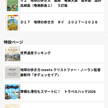
０２ 地球の歩き方 島旅 奄美大島 喜界島 加計
呂麻島（奄美群島１） ５訂版
Ｄ１７ 地球の歩き方 タイ ２０２７～２０２８
特設ページ
世界遺産ランキング
地球の歩き方 meets クリストファー・ノーラン監督
最新作『オデュッセイア』
準備も滞在もスマートに！ トラベルハック2026