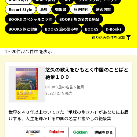
Resort Style
島旅
御朱印
歴史時代
旅の図鑑
BOOKS スペシャルコラボ
BOOKS 旅の名言＆絶景
BOOKS 旅と健康
BOOKS 旅の読み物
BOOKS
D-Books
絞り込み条件を追加
1〜20件/272件中 を表示
悠久の教えをひもとく中国のことばと
絶景１００
BOOKS 旅の名言＆絶景
2022.12.15 発売
世界を４０年以上歩いてきた「地球の歩き方」があなたにお届
けする、人生を輝かせる中国の名言と癒やしの絶景集
詳細を見る