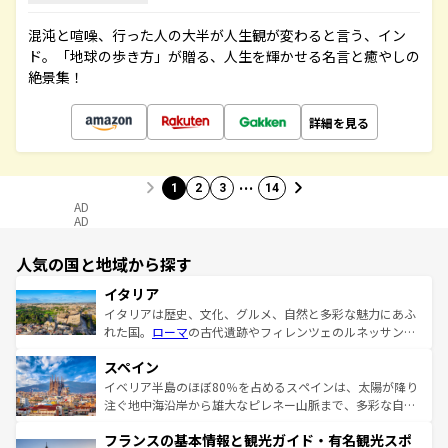
混沌と喧噪、行った人の大半が人生観が変わると言う、イン
ド。「地球の歩き方」が贈る、人生を輝かせる名言と癒やしの
絶景集！
詳細を見る
…
1
2
3
14
AD
AD
人気の国と地域から探す
イタリア
イタリアは歴史、文化、グルメ、自然と多彩な魅力にあふ
れた国。
ローマ
の古代遺跡やフィレンツェのルネッサンス
美術、ヴェネツィアの運河など、歴史あるスポットはもち
スペイン
ろん、トスカーナの美しい田園風景やアマルフィ海岸の絶
景など、自然景観も見逃せない。観光の合間には、本場の
イベリア半島のほぼ80％を占めるスペインは、太陽が降り
ピザやパスタなど、絶品のイタリア料理を堪能することも
注ぐ地中海沿岸から雄大なピレネー山脈まで、多彩な自然
できる。朝目覚めてから夜眠るまで、すべての瞬間を楽し
と文化が詰まったヨーロッパ屈指の旅行先だ。多様な地域
フランスの基本情報と観光ガイド・有名観光スポ
ませてくれるイタリアで、忘れられない旅をしてみよう！
文化が根付くこの国では、情熱的なフラメンコ、熱気あふ