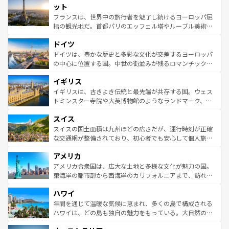
なお、新着のイタリア情報は
コンテンツ一覧
を参照してほ
れる闘牛、そして美味しいタパスが生活の一部となってい
ット
しい。
る。首都マドリードの洗練された雰囲気や、バルセロナの
フランスは、世界中の旅行者を魅了し続けるヨーロッパ屈
アートに溢れた街角から、地方では古代ローマ遺跡や中世
指の観光地だ。首都パリのエッフェル塔やルーブル美術館
の城塞都市、穏やかなビーチリゾートまで多彩な表情を見
といった象徴的なスポットから、田舎町の古風な美しさま
せる。地方によって風土や気候が異なるスペインはその個
ドイツ
で、幅広い魅力が詰まっている。華麗な宮殿、歴史的な大
性で訪れる人を魅了する。 なお、新着のスペイン情報は
コ
聖堂、美しいビーチ、そして豊かな自然が、訪れる者を心
ドイツは、豊かな歴史と多彩な文化が交差するヨーロッパ
ンテンツ一覧
を参照してほしい。
から魅了する。また、フランスは美食の国としても知ら
の中心に位置する国。中世の街並みが残るロマンチック街
れ、フランス料理はユネスコ無形文化遺産にも登録されて
道から、未来を先取りするようなモダンな都市まで多様な
イギリス
いる。シャンパンの発祥地であるランス、プロヴァンスの
顔を持つこの国は、どこを歩いても飽きることがない。ベ
香り高いラベンダー畑など、多彩な楽しみ方が可能だ。さ
ルリンの文化的活気、バイエルン州のアルプスの絶景、そ
イギリスは、古きよき伝統と最先端が共存する国。ウェス
らに、パリ以外の地域にも魅力が溢れており、どの街角に
してライン川沿いのワイン畑といった風景は必見。ビール
トミンスター寺院や大英博物館のようなランドマーク、歴
も豊かな歴史と文化が息づいている。パリ以外の個性あふ
とソーセージを味わいながら地元の人と過ごす楽しい時間
史ある大学都市、美しい丘陵地帯や牧歌的な風景など、エ
れる地方に足を運ぶとそれぞれで全く異なる文化を体験で
スイス
は、お酒好きな人にはぜひ体験してほしい。 なお、新着の
リアごとに異なる魅力がある。また、優雅なアフタヌーン
きるだろう。 なお、新着のフランス情報は
コンテンツ一覧
ドイツ情報は
コンテンツ一覧
を参照してほしい。
ティー、ビール好きにはたまらない英国パブ、サッカー観
スイスの国土面積は九州ほどの広さだが、運行時刻が正確
を参照してほしい。
戦など、本場だからこそできる体験も豊富。イギリスを旅
な交通網が整備されており、初心者でも安心して個人旅行
して楽しみつくそう。 なお、新着のイギリス情報は
コンテ
を楽しめる。日本同様に時刻表どおりの旅が可能だ。中世
アメリカ
ンツ一覧
を参照してほしい。
の建物がそのまま残る町や、スイスならではのユニークな
博物館もあり、アルプス観光だけでなく町歩きも満喫する
アメリカ合衆国は、広大な土地と多様な文化が魅力の国。
ことができる。国民の所得が高いため物価も高いが、旅行
東海岸の都市部から西海岸のカリフォルニアまで、訪れる
者向けの交通パス提供のサービスもあり、うまく活用すれ
場所ごとに異なる風景と体験が待っている。ニューヨーク
ハワイ
ば市内交通費無料で観光を楽しむこともできる。 なお、新
のような巨大都市は、観光、ショッピング、エンターテイ
着のスイス情報は
コンテンツ一覧
を参照してほしい。
ンメントが詰まった刺激的なスポットだ。一方、アメリカ
年間を通じて温暖な気候に恵まれ、多くの島で構成される
西部には大自然が広がり、グランドキャニオンやイエロー
ハワイは、どの島も独自の魅力をもっている。大自然の神
ストーン国立公園といった絶景が堪能できる。さらに、南
秘を感じたいなら、火山が生み出した壮大な景観を誇るハ