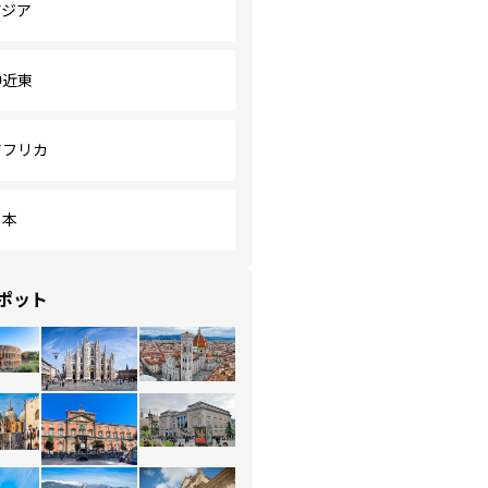
アジア
中近東
アフリカ
日本
ポット