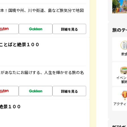
図本！国境や州、川や街道、島など旅気分で地図
旅のテ
詳細を見る
ことばと絶景１００
飲
」があなたにお届けする、人生を輝かせる旅の名
イベン
観
詳細を見る
アクティ
絶景１００