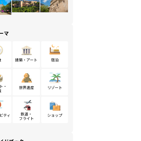
ーマ
食
建築・アート
宿泊
ト・
世界遺産
リゾート
戦
鉄道・
ビティ
ショップ
フライト