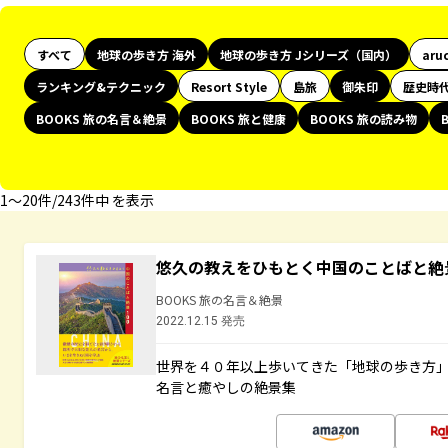
すべて
地球の歩き方 海外
地球の歩き方 Jシリーズ（国内）
aru
ランキング&テクニック
Resort Style
島旅
御朱印
歴史時
BOOKS 旅の名言＆絶景
BOOKS 旅と健康
BOOKS 旅の読み物
1〜20件/243件中 を表示
悠久の教えをひもとく中国のことばと絶
BOOKS 旅の名言＆絶景
2022.12.15 発売
世界を４０年以上歩いてきた「地球の歩き方
名言と癒やしの絶景集