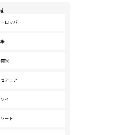
域
ヨーロッパ
北米
中南米
オセアニア
ハワイ
リゾート