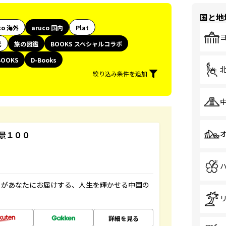
国と地
co 海外
aruco 国内
Plat
代
旅の図鑑
BOOKS スペシャルコラボ
BOOKS
D-Books
絞り込み条件を追加
景１００
」があなたにお届けする、人生を輝かせる中国の
詳細を見る