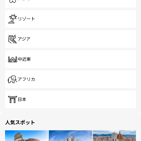
リゾート
アジア
中近東
アフリカ
日本
人気スポット