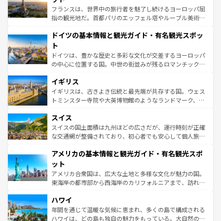
る。首都マドリードの洗練された雰囲気や、バルセロナの
フランスは、世界中の旅行者を魅了し続けるヨーロッパ屈
アートに溢れた街角から、地方では古代ローマ遺跡や中世
指の観光地だ。首都パリのエッフェル塔やルーブル美術館
の城塞都市、穏やかなビーチリゾートまで多彩な表情を見
といった象徴的なスポットから、田舎町の古風な美しさま
せる。地方によって風土や気候が異なるスペインはその個
ドイツの基本情報と観光ガイド・有名観光スポッ
で、幅広い魅力が詰まっている。華麗な宮殿、歴史的な大
性で訪れる人を魅了する。 なお、新着のスペイン情報は
コ
聖堂、美しいビーチ、そして豊かな自然が、訪れる者を心
ト
ンテンツ一覧
を参照してほしい。
から魅了する。また、フランスは美食の国としても知ら
ドイツは、豊かな歴史と多彩な文化が交差するヨーロッパ
れ、フランス料理はユネスコ無形文化遺産にも登録されて
の中心に位置する国。中世の街並みが残るロマンチック街
いる。シャンパンの発祥地であるランス、プロヴァンスの
道から、未来を先取りするようなモダンな都市まで多様な
香り高いラベンダー畑など、多彩な楽しみ方が可能だ。さ
イギリス
顔を持つこの国は、どこを歩いても飽きることがない。ベ
らに、パリ以外の地域にも魅力が溢れており、どの街角に
ルリンの文化的活気、バイエルン州のアルプスの絶景、そ
イギリスは、古きよき伝統と最先端が共存する国。ウェス
も豊かな歴史と文化が息づいている。パリ以外の個性あふ
してライン川沿いのワイン畑といった風景は必見。ビール
トミンスター寺院や大英博物館のようなランドマーク、歴
れる地方に足を運ぶとそれぞれで全く異なる文化を体験で
とソーセージを味わいながら地元の人と過ごす楽しい時間
史ある大学都市、美しい丘陵地帯や牧歌的な風景など、エ
きるだろう。 なお、新着のフランス情報は
コンテンツ一覧
スイス
は、お酒好きな人にはぜひ体験してほしい。 なお、新着の
リアごとに異なる魅力がある。また、優雅なアフタヌーン
を参照してほしい。
ドイツ情報は
コンテンツ一覧
を参照してほしい。
ティー、ビール好きにはたまらない英国パブ、サッカー観
スイスの国土面積は九州ほどの広さだが、運行時刻が正確
戦など、本場だからこそできる体験も豊富。イギリスを旅
な交通網が整備されており、初心者でも安心して個人旅行
して楽しみつくそう。 なお、新着のイギリス情報は
コンテ
を楽しめる。日本同様に時刻表どおりの旅が可能だ。中世
アメリカの基本情報と観光ガイド・有名観光スポ
ンツ一覧
を参照してほしい。
の建物がそのまま残る町や、スイスならではのユニークな
博物館もあり、アルプス観光だけでなく町歩きも満喫する
ット
ことができる。国民の所得が高いため物価も高いが、旅行
アメリカ合衆国は、広大な土地と多様な文化が魅力の国。
者向けの交通パス提供のサービスもあり、うまく活用すれ
東海岸の都市部から西海岸のカリフォルニアまで、訪れる
ば市内交通費無料で観光を楽しむこともできる。 なお、新
場所ごとに異なる風景と体験が待っている。ニューヨーク
着のスイス情報は
コンテンツ一覧
を参照してほしい。
ハワイ
のような巨大都市は、観光、ショッピング、エンターテイ
ンメントが詰まった刺激的なスポットだ。一方、アメリカ
年間を通じて温暖な気候に恵まれ、多くの島で構成される
西部には大自然が広がり、グランドキャニオンやイエロー
ハワイは、どの島も独自の魅力をもっている。大自然の神