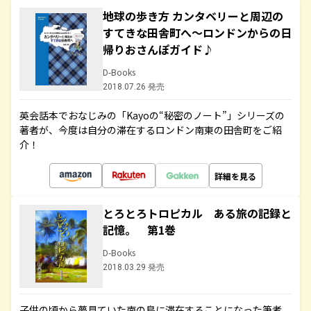
地球の歩き方 カンタベリーと周辺の
すてきな田舎町へ～ロンドンからの日
帰りおさんぽガイド♪
D-Books
2018.07.26 発売
英会話本でおなじみの「Kayoの“秘密のノート”」シリーズの
著者が、今度は自分の滞在するロンドン南東の田舎町をご紹
介！
詳細を見る
とろとろトロピカル ある旅の記録と
記憶。 第1巻
D-Books
2018.03.29 発売
子供の頃から夢見ていた南の島に滞在することになった筆者