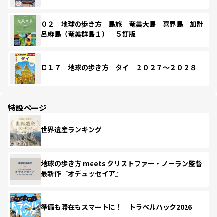
０２ 地球の歩き方 島旅 奄美大島 喜界島 加計
呂麻島（奄美群島１） ５訂版
Ｄ１７ 地球の歩き方 タイ ２０２７～２０２８
特設ページ
世界遺産ランキング
地球の歩き方 meets クリストファー・ノーラン監督
最新作『オデュッセイア』
準備も滞在もスマートに！ トラベルハック2026