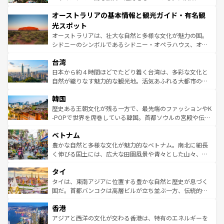
ストーン国立公園といった絶景が堪能できる。さらに、南
秘を感じたいなら、火山が生み出した壮大な景観を誇るハ
オーストラリアの基本情報と観光ガイド・有名観
部のニューオーリンズでは、音楽と美食が融合した独特の
ワイ島は見逃せない。また、定番の観光地といえばオアフ
文化が魅力。旅行者はアメリカの各地域で異なる魅力を楽
島だが、静かな自然を求めるならマウイ島やカウアイ島が
光スポット
しみながら、その多様性と豊かな歴史を感じることができ
おすすめ。エメラルドグリーンに輝く海をはじめ、豊かな
オーストラリアは、壮大な自然と多様な文化が魅力の国。
るだろう。車でのロードトリップや列車の旅も、アメリカ
文化や歴史が息づいている。「アロハスピリット」と呼ば
シドニーのシンボルであるシドニー・オペラハウス、オー
ならではの贅沢な旅のスタイルだ。 なお、新着のアメリカ
れるおもてなしの心で訪れる人々を迎えてくれるハワイの
ストラリア東海岸北部に広がる大サンゴ礁地帯グレートバ
情報は
コンテンツ一覧
を参照してほしい。
人々、おいしいローカルフードやハワイアンミュージッ
台湾
リアリーフや大陸中央部にそびえるウルル（エアーズロッ
ク、伝統的なフラダンスなど、すべてがハワイの魅力を彩
ク）、タスマニアの美しい原生林やケアンズの熱帯雨林な
日本から約４時間ほどでたどり着く台湾は、多彩な文化と
っている。訪れるたびに新しい発見と感動が待っているハ
ど、見どころがたくさん。また、カフェやワイン、オージ
自然が織りなす魅力的な観光地。活気あふれる大都市の台
ワイを、存分に味わってほしい。 なお、新着のハワイ情報
ービーフなどの食文化も豊かで、美味しいものであふれて
北やノスタルジックな町並みが人気な九份（ジォウフェ
は
コンテンツ一覧
を参照してほしい。
韓国
いる。アクティビティも充実しており、サーフィンやダイ
ン）、静ひつな山岳地帯である台湾東部など、都市の喧騒
ビング、ハイキングなど、アウトドア好きにはたまらな
と山間の静けさが共存しており、訪れる人に新しい発見と
歴史ある王朝文化が残る一方で、最先端のファッションやK
い。オーストラリアの多彩な魅力を存分に味わいつくそ
驚きをもたらしてくれる。また、奥深い台湾の食文化も魅
-POPで世界を席巻している韓国。首都ソウルの宮殿や伝統
う。 なお、新着のオーストラリア情報は
コンテンツ一覧
を
力で、夜市などの屋台グルメから高級料理、ヘルシーで美
家屋が並ぶエリアでは韓国の歴史と文化に浸ることがで
参照してほしい。
ベトナム
容にもいいと評判のスイーツなど、バラエティ豊かな料理
き、地方に足を延ばせば四季折々の自然美を楽しむことが
が味わえる。 なお、新着の台湾情報は
コンテンツ一覧
を参
できる。そして、キムチや焼肉、絶品のストリートフード
豊かな自然と多様な文化が魅力的なベトナム。南北に細長
照してほしい。
まで、さまざまな韓国料理が待っている。夜には、韓国な
く伸びる国土には、広大な田園風景や青々とした山々、世
らではのナイトライフも堪能できる。あたたかいホスピタ
界遺産に登録された壮大な自然景観が点在し、都市部では
タイ
リティに包まれながら、韓国の多彩な魅力を心ゆくまで味
急速な発展と共に伝統が息づく。ハノイの古い町並みやホ
わってみてほしい。 なお、新着の韓国情報は
コンテンツ一
ーチミン市のフランス統治時代の建物も、独特の雰囲気を
タイは、東南アジアに位置する豊かな自然と歴史が息づく
覧
を参照してほしい。
醸し出している。また、バラエティの豊かさとおいしさで
国だ。首都バンコクは高層ビルが立ち並ぶ一方、伝統的な
世界中の食通を魅了してやまないベトナム料理も魅力のひ
寺院や市場がいたるところに点在し、古きよき文化と現代
香港
とつ。フォーやバインミー、ベトナムコーヒーなどは、ぜ
の活気が交差している。北部ではチェンマイなどの山岳地
ひ現地で味わいたい。どの地域を訪れてもあたたかい人々
帯で自然と触れ合い、南部ではプーケットやクラビの美し
アジアと西洋の文化が交わる香港は、特有のエネルギーを