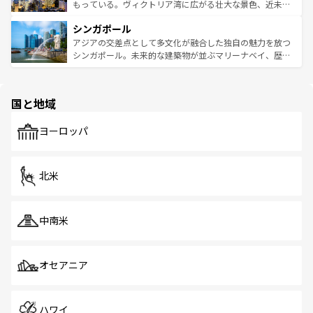
が旅行者を迎えてくれるので、きっと忘れられない旅にな
いビーチでリゾート気分を楽しむことができる。タイ料理
もっている。ヴィクトリア湾に広がる壮大な景色、近未来
るはずだ。 なお、新着のベトナム情報は
コンテンツ一覧
を
は世界的に有名で、屋台から高級レストランまで味覚を刺
的なアートスポット、そして歴史と現代が融合した町並
参照してほしい。
シンガポール
激する。気候は一年中温暖で、どの季節にも異なる楽しみ
み、どこを訪れても感動するはず。観光スポットが密集し
が待っている。親しみやすいタイの人々、仏教を中心とし
ており、効率よく見どころを回れるのも魅力。息をのむよ
アジアの交差点として多文化が融合した独自の魅力を放つ
た文化、そして多様な観光資源が、訪れる旅人を魅了し続
うな絶景から文化的な体験まで、香港を存分に楽しみ尽く
シンガポール。未来的な建築物が並ぶマリーナベイ、歴史
ける。 なお、新着のタイ情報は
コンテンツ一覧
を参照して
そう。 なお、新着の香港情報は
コンテンツ一覧
を参照して
と伝統を感じられるエスニックタウン、多数の緑豊かな公
ほしい。
ほしい。
園や自然保護区など、自然が調和した近代的な景観と文化
の多様性あふれるカラフルな町は、どこを歩いても新しい
国と地域
発見がある。さらに、治安のよさや充実した公共交通機関
も、旅行者にとっては魅力的なポイント。グルメも豊富
で、ホーカーズは地元の風情を楽しめる外せないスポット
ヨーロッパ
だ。訪れる人を飽きさせないシンガポールで、多様な魅力
を体感しよう。 なお、新着のシンガポール情報は
コンテン
ツ一覧
を参照してほしい。
北米
中南米
オセアニア
ハワイ