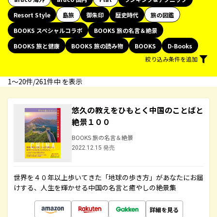
Resort Style
島旅
御朱印
歴史時代
旅の図鑑
BOOKS スペシャルコラボ
BOOKS 旅の名言＆絶景
BOOKS 旅と健康
BOOKS 旅の読み物
BOOKS
D-Books
絞り込み条件を追加
1〜20件/261件中 を表示
悠久の教えをひもとく中国のことばと
絶景１００
BOOKS 旅の名言＆絶景
2022.12.15 発売
世界を４０年以上歩いてきた「地球の歩き方」があなたにお届
けする、人生を輝かせる中国の名言と癒やしの絶景集
詳細を見る