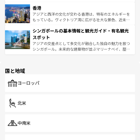
世界中の食通を魅了してやまないベトナム料理も魅力のひ
寺院や市場がいたるところに点在し、古きよき文化と現代
香港
とつ。フォーやバインミー、ベトナムコーヒーなどは、ぜ
の活気が交差している。北部ではチェンマイなどの山岳地
ひ現地で味わいたい。どの地域を訪れてもあたたかい人々
帯で自然と触れ合い、南部ではプーケットやクラビの美し
アジアと西洋の文化が交わる香港は、特有のエネルギーを
が旅行者を迎えてくれるので、きっと忘れられない旅にな
いビーチでリゾート気分を楽しむことができる。タイ料理
もっている。ヴィクトリア湾に広がる壮大な景色、近未来
るはずだ。 なお、新着のベトナム情報は
コンテンツ一覧
を
は世界的に有名で、屋台から高級レストランまで味覚を刺
的なアートスポット、そして歴史と現代が融合した町並
参照してほしい。
シンガポールの基本情報と観光ガイド・有名観光
激する。気候は一年中温暖で、どの季節にも異なる楽しみ
み、どこを訪れても感動するはず。観光スポットが密集し
が待っている。親しみやすいタイの人々、仏教を中心とし
ており、効率よく見どころを回れるのも魅力。息をのむよ
スポット
た文化、そして多様な観光資源が、訪れる旅人を魅了し続
うな絶景から文化的な体験まで、香港を存分に楽しみ尽く
アジアの交差点として多文化が融合した独自の魅力を放つ
ける。 なお、新着のタイ情報は
コンテンツ一覧
を参照して
そう。 なお、新着の香港情報は
コンテンツ一覧
を参照して
シンガポール。未来的な建築物が並ぶマリーナベイ、歴史
ほしい。
ほしい。
と伝統を感じられるエスニックタウン、多数の緑豊かな公
園や自然保護区など、自然が調和した近代的な景観と文化
の多様性あふれるカラフルな町は、どこを歩いても新しい
国と地域
発見がある。さらに、治安のよさや充実した公共交通機関
も、旅行者にとっては魅力的なポイント。グルメも豊富
で、ホーカーズは地元の風情を楽しめる外せないスポット
ヨーロッパ
だ。訪れる人を飽きさせないシンガポールで、多様な魅力
を体感しよう。 なお、新着のシンガポール情報は
コンテン
ツ一覧
を参照してほしい。
北米
中南米