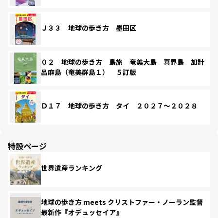
Ｊ３３ 地球の歩き方 墨田区
０２ 地球の歩き方 島旅 奄美大島 喜界島 加計
呂麻島（奄美群島１） ５訂版
Ｄ１７ 地球の歩き方 タイ ２０２７～２０２８
特設ページ
世界遺産ランキング
地球の歩き方 meets クリストファー・ノーラン監督
最新作『オデュッセイア』