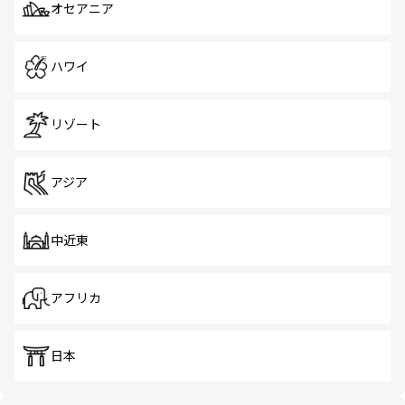
オセアニア
ハワイ
リゾート
アジア
中近東
アフリカ
日本