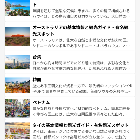
ンメントが詰まった刺激的なスポットだ。一方、アメリカ
ト
西部には大自然が広がり、グランドキャニオンやイエロー
年間を通じて温暖な気候に恵まれ、多くの島で構成される
ストーン国立公園といった絶景が堪能できる。さらに、南
ハワイは、どの島も独自の魅力をもっている。大自然の神
部のニューオーリンズでは、音楽と美食が融合した独特の
秘を感じたいなら、火山が生み出した壮大な景観を誇るハ
文化が魅力。旅行者はアメリカの各地域で異なる魅力を楽
オーストラリアの基本情報と観光ガイド・有名観
ワイ島は見逃せない。また、定番の観光地といえばオアフ
しみながら、その多様性と豊かな歴史を感じることができ
島だが、静かな自然を求めるならマウイ島やカウアイ島が
光スポット
るだろう。車でのロードトリップや列車の旅も、アメリカ
おすすめ。エメラルドグリーンに輝く海をはじめ、豊かな
オーストラリアは、壮大な自然と多様な文化が魅力の国。
ならではの贅沢な旅のスタイルだ。 なお、新着のアメリカ
文化や歴史が息づいている。「アロハスピリット」と呼ば
シドニーのシンボルであるシドニー・オペラハウス、オー
情報は
コンテンツ一覧
を参照してほしい。
れるおもてなしの心で訪れる人々を迎えてくれるハワイの
ストラリア東海岸北部に広がる大サンゴ礁地帯グレートバ
人々、おいしいローカルフードやハワイアンミュージッ
台湾
リアリーフや大陸中央部にそびえるウルル（エアーズロッ
ク、伝統的なフラダンスなど、すべてがハワイの魅力を彩
ク）、タスマニアの美しい原生林やケアンズの熱帯雨林な
日本から約４時間ほどでたどり着く台湾は、多彩な文化と
っている。訪れるたびに新しい発見と感動が待っているハ
ど、見どころがたくさん。また、カフェやワイン、オージ
自然が織りなす魅力的な観光地。活気あふれる大都市の台
ワイを、存分に味わってほしい。 なお、新着のハワイ情報
ービーフなどの食文化も豊かで、美味しいものであふれて
北やノスタルジックな町並みが人気な九份（ジォウフェ
は
コンテンツ一覧
を参照してほしい。
韓国
いる。アクティビティも充実しており、サーフィンやダイ
ン）、静ひつな山岳地帯である台湾東部など、都市の喧騒
ビング、ハイキングなど、アウトドア好きにはたまらな
と山間の静けさが共存しており、訪れる人に新しい発見と
歴史ある王朝文化が残る一方で、最先端のファッションやK
い。オーストラリアの多彩な魅力を存分に味わいつくそ
驚きをもたらしてくれる。また、奥深い台湾の食文化も魅
-POPで世界を席巻している韓国。首都ソウルの宮殿や伝統
う。 なお、新着のオーストラリア情報は
コンテンツ一覧
を
力で、夜市などの屋台グルメから高級料理、ヘルシーで美
家屋が並ぶエリアでは韓国の歴史と文化に浸ることがで
参照してほしい。
ベトナム
容にもいいと評判のスイーツなど、バラエティ豊かな料理
き、地方に足を延ばせば四季折々の自然美を楽しむことが
が味わえる。 なお、新着の台湾情報は
コンテンツ一覧
を参
できる。そして、キムチや焼肉、絶品のストリートフード
豊かな自然と多様な文化が魅力的なベトナム。南北に細長
照してほしい。
まで、さまざまな韓国料理が待っている。夜には、韓国な
く伸びる国土には、広大な田園風景や青々とした山々、世
らではのナイトライフも堪能できる。あたたかいホスピタ
界遺産に登録された壮大な自然景観が点在し、都市部では
タイの基本情報と観光ガイド・有名観光スポット
リティに包まれながら、韓国の多彩な魅力を心ゆくまで味
急速な発展と共に伝統が息づく。ハノイの古い町並みやホ
わってみてほしい。 なお、新着の韓国情報は
コンテンツ一
ーチミン市のフランス統治時代の建物も、独特の雰囲気を
タイは、東南アジアに位置する豊かな自然と歴史が息づく
覧
を参照してほしい。
醸し出している。また、バラエティの豊かさとおいしさで
国だ。首都バンコクは高層ビルが立ち並ぶ一方、伝統的な