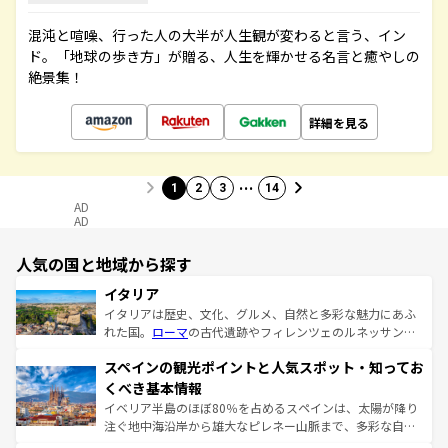
混沌と喧噪、行った人の大半が人生観が変わると言う、イン
ド。「地球の歩き方」が贈る、人生を輝かせる名言と癒やしの
絶景集！
詳細を見る
…
1
2
3
14
AD
AD
人気の国と地域から探す
イタリア
イタリアは歴史、文化、グルメ、自然と多彩な魅力にあふ
れた国。
ローマ
の古代遺跡やフィレンツェのルネッサンス
美術、ヴェネツィアの運河など、歴史あるスポットはもち
スペインの観光ポイントと人気スポット・知ってお
ろん、トスカーナの美しい田園風景やアマルフィ海岸の絶
景など、自然景観も見逃せない。観光の合間には、本場の
くべき基本情報
ピザやパスタなど、絶品のイタリア料理を堪能することも
イベリア半島のほぼ80％を占めるスペインは、太陽が降り
できる。朝目覚めてから夜眠るまで、すべての瞬間を楽し
注ぐ地中海沿岸から雄大なピレネー山脈まで、多彩な自然
ませてくれるイタリアで、忘れられない旅をしてみよう！
と文化が詰まったヨーロッパ屈指の旅行先だ。多様な地域