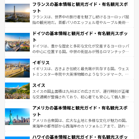
なお、新着のイタリア情報は
コンテンツ一覧
を参照してほ
フランスの基本情報と観光ガイド・有名観光スポ
文化が根付くこの国では、情熱的なフラメンコ、熱気あふ
しい。
れる闘牛、そして美味しいタパスが生活の一部となってい
ット
る。首都マドリードの洗練された雰囲気や、バルセロナの
フランスは、世界中の旅行者を魅了し続けるヨーロッパ屈
アートに溢れた街角から、地方では古代ローマ遺跡や中世
指の観光地だ。首都パリのエッフェル塔やルーブル美術館
の城塞都市、穏やかなビーチリゾートまで多彩な表情を見
といった象徴的なスポットから、田舎町の古風な美しさま
せる。地方によって風土や気候が異なるスペインはその個
ドイツの基本情報と観光ガイド・有名観光スポッ
で、幅広い魅力が詰まっている。華麗な宮殿、歴史的な大
性で訪れる人を魅了する。 なお、新着のスペイン情報は
コ
聖堂、美しいビーチ、そして豊かな自然が、訪れる者を心
ト
ンテンツ一覧
を参照してほしい。
から魅了する。また、フランスは美食の国としても知ら
ドイツは、豊かな歴史と多彩な文化が交差するヨーロッパ
れ、フランス料理はユネスコ無形文化遺産にも登録されて
の中心に位置する国。中世の街並みが残るロマンチック街
いる。シャンパンの発祥地であるランス、プロヴァンスの
道から、未来を先取りするようなモダンな都市まで多様な
香り高いラベンダー畑など、多彩な楽しみ方が可能だ。さ
イギリス
顔を持つこの国は、どこを歩いても飽きることがない。ベ
らに、パリ以外の地域にも魅力が溢れており、どの街角に
ルリンの文化的活気、バイエルン州のアルプスの絶景、そ
イギリスは、古きよき伝統と最先端が共存する国。ウェス
も豊かな歴史と文化が息づいている。パリ以外の個性あふ
してライン川沿いのワイン畑といった風景は必見。ビール
トミンスター寺院や大英博物館のようなランドマーク、歴
れる地方に足を運ぶとそれぞれで全く異なる文化を体験で
とソーセージを味わいながら地元の人と過ごす楽しい時間
史ある大学都市、美しい丘陵地帯や牧歌的な風景など、エ
きるだろう。 なお、新着のフランス情報は
コンテンツ一覧
スイス
は、お酒好きな人にはぜひ体験してほしい。 なお、新着の
リアごとに異なる魅力がある。また、優雅なアフタヌーン
を参照してほしい。
ドイツ情報は
コンテンツ一覧
を参照してほしい。
ティー、ビール好きにはたまらない英国パブ、サッカー観
スイスの国土面積は九州ほどの広さだが、運行時刻が正確
戦など、本場だからこそできる体験も豊富。イギリスを旅
な交通網が整備されており、初心者でも安心して個人旅行
して楽しみつくそう。 なお、新着のイギリス情報は
コンテ
を楽しめる。日本同様に時刻表どおりの旅が可能だ。中世
アメリカの基本情報と観光ガイド・有名観光スポ
ンツ一覧
を参照してほしい。
の建物がそのまま残る町や、スイスならではのユニークな
博物館もあり、アルプス観光だけでなく町歩きも満喫する
ット
ことができる。国民の所得が高いため物価も高いが、旅行
アメリカ合衆国は、広大な土地と多様な文化が魅力の国。
者向けの交通パス提供のサービスもあり、うまく活用すれ
東海岸の都市部から西海岸のカリフォルニアまで、訪れる
ば市内交通費無料で観光を楽しむこともできる。 なお、新
場所ごとに異なる風景と体験が待っている。ニューヨーク
着のスイス情報は
コンテンツ一覧
を参照してほしい。
ハワイの基本情報と観光ガイド・有名観光スポッ
のような巨大都市は、観光、ショッピング、エンターテイ