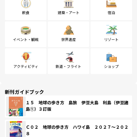
飲食
建築・アート
宿泊
イベント・観戦
世界遺産
リゾート
アクティビティ
鉄道・フライト
ショップ
新刊ガイドブック
１５ 地球の歩き方 島旅 伊豆大島 利島（伊豆諸
島①）３訂版
Ｃ０２ 地球の歩き方 ハワイ島 ２０２７～２０２
８