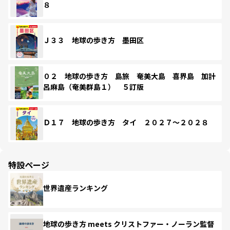
８
Ｊ３３ 地球の歩き方 墨田区
０２ 地球の歩き方 島旅 奄美大島 喜界島 加計
呂麻島（奄美群島１） ５訂版
Ｄ１７ 地球の歩き方 タイ ２０２７～２０２８
特設ページ
世界遺産ランキング
地球の歩き方 meets クリストファー・ノーラン監督