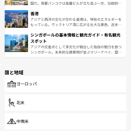
醸し出している。また、バラエティの豊かさとおいしさで
国だ。首都バンコクは高層ビルが立ち並ぶ一方、伝統的な
世界中の食通を魅了してやまないベトナム料理も魅力のひ
寺院や市場がいたるところに点在し、古きよき文化と現代
香港
とつ。フォーやバインミー、ベトナムコーヒーなどは、ぜ
の活気が交差している。北部ではチェンマイなどの山岳地
ひ現地で味わいたい。どの地域を訪れてもあたたかい人々
帯で自然と触れ合い、南部ではプーケットやクラビの美し
アジアと西洋の文化が交わる香港は、特有のエネルギーを
が旅行者を迎えてくれるので、きっと忘れられない旅にな
いビーチでリゾート気分を楽しむことができる。タイ料理
もっている。ヴィクトリア湾に広がる壮大な景色、近未来
るはずだ。 なお、新着のベトナム情報は
コンテンツ一覧
を
は世界的に有名で、屋台から高級レストランまで味覚を刺
的なアートスポット、そして歴史と現代が融合した町並
参照してほしい。
シンガポールの基本情報と観光ガイド・有名観光
激する。気候は一年中温暖で、どの季節にも異なる楽しみ
み、どこを訪れても感動するはず。観光スポットが密集し
が待っている。親しみやすいタイの人々、仏教を中心とし
ており、効率よく見どころを回れるのも魅力。息をのむよ
スポット
た文化、そして多様な観光資源が、訪れる旅人を魅了し続
うな絶景から文化的な体験まで、香港を存分に楽しみ尽く
アジアの交差点として多文化が融合した独自の魅力を放つ
ける。 なお、新着のタイ情報は
コンテンツ一覧
を参照して
そう。 なお、新着の香港情報は
コンテンツ一覧
を参照して
シンガポール。未来的な建築物が並ぶマリーナベイ、歴史
ほしい。
ほしい。
と伝統を感じられるエスニックタウン、多数の緑豊かな公
園や自然保護区など、自然が調和した近代的な景観と文化
の多様性あふれるカラフルな町は、どこを歩いても新しい
国と地域
発見がある。さらに、治安のよさや充実した公共交通機関
も、旅行者にとっては魅力的なポイント。グルメも豊富
で、ホーカーズは地元の風情を楽しめる外せないスポット
ヨーロッパ
だ。訪れる人を飽きさせないシンガポールで、多様な魅力
を体感しよう。 なお、新着のシンガポール情報は
コンテン
ツ一覧
を参照してほしい。
北米
中南米