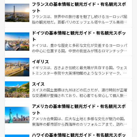
なお、新着のイタリア情報は
コンテンツ一覧
を参照してほ
フランスの基本情報と観光ガイド・有名観光スポ
文化が根付くこの国では、情熱的なフラメンコ、熱気あふ
しい。
れる闘牛、そして美味しいタパスが生活の一部となってい
ット
る。首都マドリードの洗練された雰囲気や、バルセロナの
フランスは、世界中の旅行者を魅了し続けるヨーロッパ屈
アートに溢れた街角から、地方では古代ローマ遺跡や中世
指の観光地だ。首都パリのエッフェル塔やルーブル美術館
の城塞都市、穏やかなビーチリゾートまで多彩な表情を見
といった象徴的なスポットから、田舎町の古風な美しさま
せる。地方によって風土や気候が異なるスペインはその個
ドイツの基本情報と観光ガイド・有名観光スポッ
で、幅広い魅力が詰まっている。華麗な宮殿、歴史的な大
性で訪れる人を魅了する。 なお、新着のスペイン情報は
コ
聖堂、美しいビーチ、そして豊かな自然が、訪れる者を心
ト
ンテンツ一覧
を参照してほしい。
から魅了する。また、フランスは美食の国としても知ら
ドイツは、豊かな歴史と多彩な文化が交差するヨーロッパ
れ、フランス料理はユネスコ無形文化遺産にも登録されて
の中心に位置する国。中世の街並みが残るロマンチック街
いる。シャンパンの発祥地であるランス、プロヴァンスの
道から、未来を先取りするようなモダンな都市まで多様な
香り高いラベンダー畑など、多彩な楽しみ方が可能だ。さ
イギリス
顔を持つこの国は、どこを歩いても飽きることがない。ベ
らに、パリ以外の地域にも魅力が溢れており、どの街角に
ルリンの文化的活気、バイエルン州のアルプスの絶景、そ
イギリスは、古きよき伝統と最先端が共存する国。ウェス
も豊かな歴史と文化が息づいている。パリ以外の個性あふ
してライン川沿いのワイン畑といった風景は必見。ビール
トミンスター寺院や大英博物館のようなランドマーク、歴
れる地方に足を運ぶとそれぞれで全く異なる文化を体験で
とソーセージを味わいながら地元の人と過ごす楽しい時間
史ある大学都市、美しい丘陵地帯や牧歌的な風景など、エ
きるだろう。 なお、新着のフランス情報は
コンテンツ一覧
スイス
は、お酒好きな人にはぜひ体験してほしい。 なお、新着の
リアごとに異なる魅力がある。また、優雅なアフタヌーン
を参照してほしい。
ドイツ情報は
コンテンツ一覧
を参照してほしい。
ティー、ビール好きにはたまらない英国パブ、サッカー観
スイスの国土面積は九州ほどの広さだが、運行時刻が正確
戦など、本場だからこそできる体験も豊富。イギリスを旅
な交通網が整備されており、初心者でも安心して個人旅行
して楽しみつくそう。 なお、新着のイギリス情報は
コンテ
を楽しめる。日本同様に時刻表どおりの旅が可能だ。中世
アメリカの基本情報と観光ガイド・有名観光スポ
ンツ一覧
を参照してほしい。
の建物がそのまま残る町や、スイスならではのユニークな
博物館もあり、アルプス観光だけでなく町歩きも満喫する
ット
ことができる。国民の所得が高いため物価も高いが、旅行
アメリカ合衆国は、広大な土地と多様な文化が魅力の国。
者向けの交通パス提供のサービスもあり、うまく活用すれ
東海岸の都市部から西海岸のカリフォルニアまで、訪れる
ば市内交通費無料で観光を楽しむこともできる。 なお、新
場所ごとに異なる風景と体験が待っている。ニューヨーク
着のスイス情報は
コンテンツ一覧
を参照してほしい。
ハワイの基本情報と観光ガイド・有名観光スポッ
のような巨大都市は、観光、ショッピング、エンターテイ