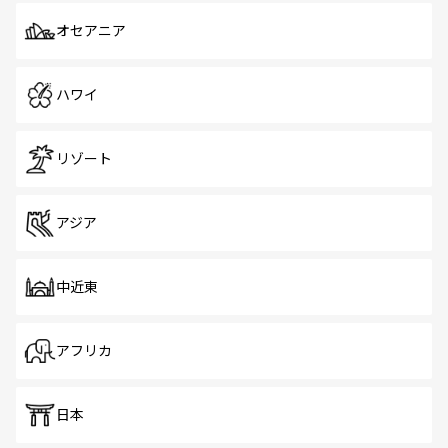
オセアニア
ハワイ
リゾート
アジア
中近東
アフリカ
日本