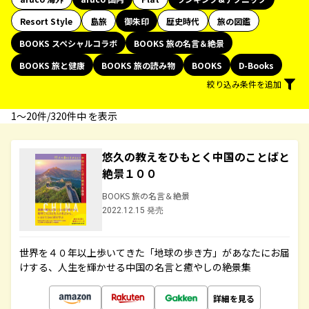
Resort Style
島旅
御朱印
歴史時代
旅の図鑑
BOOKS スペシャルコラボ
BOOKS 旅の名言＆絶景
BOOKS 旅と健康
BOOKS 旅の読み物
BOOKS
D-Books
絞り込み条件を追加
1〜20件/320件中 を表示
悠久の教えをひもとく中国のことばと
絶景１００
BOOKS 旅の名言＆絶景
2022.12.15 発売
世界を４０年以上歩いてきた「地球の歩き方」があなたにお届
けする、人生を輝かせる中国の名言と癒やしの絶景集
詳細を見る