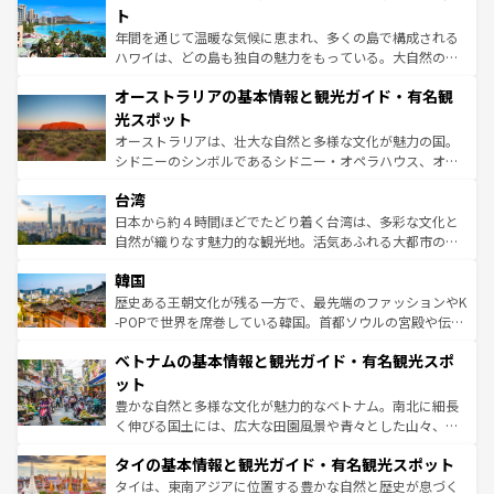
ンメントが詰まった刺激的なスポットだ。一方、アメリカ
ト
西部には大自然が広がり、グランドキャニオンやイエロー
年間を通じて温暖な気候に恵まれ、多くの島で構成される
ストーン国立公園といった絶景が堪能できる。さらに、南
ハワイは、どの島も独自の魅力をもっている。大自然の神
部のニューオーリンズでは、音楽と美食が融合した独特の
秘を感じたいなら、火山が生み出した壮大な景観を誇るハ
文化が魅力。旅行者はアメリカの各地域で異なる魅力を楽
オーストラリアの基本情報と観光ガイド・有名観
ワイ島は見逃せない。また、定番の観光地といえばオアフ
しみながら、その多様性と豊かな歴史を感じることができ
島だが、静かな自然を求めるならマウイ島やカウアイ島が
光スポット
るだろう。車でのロードトリップや列車の旅も、アメリカ
おすすめ。エメラルドグリーンに輝く海をはじめ、豊かな
オーストラリアは、壮大な自然と多様な文化が魅力の国。
ならではの贅沢な旅のスタイルだ。 なお、新着のアメリカ
文化や歴史が息づいている。「アロハスピリット」と呼ば
シドニーのシンボルであるシドニー・オペラハウス、オー
情報は
コンテンツ一覧
を参照してほしい。
れるおもてなしの心で訪れる人々を迎えてくれるハワイの
ストラリア東海岸北部に広がる大サンゴ礁地帯グレートバ
人々、おいしいローカルフードやハワイアンミュージッ
台湾
リアリーフや大陸中央部にそびえるウルル（エアーズロッ
ク、伝統的なフラダンスなど、すべてがハワイの魅力を彩
ク）、タスマニアの美しい原生林やケアンズの熱帯雨林な
日本から約４時間ほどでたどり着く台湾は、多彩な文化と
っている。訪れるたびに新しい発見と感動が待っているハ
ど、見どころがたくさん。また、カフェやワイン、オージ
自然が織りなす魅力的な観光地。活気あふれる大都市の台
ワイを、存分に味わってほしい。 なお、新着のハワイ情報
ービーフなどの食文化も豊かで、美味しいものであふれて
北やノスタルジックな町並みが人気な九份（ジォウフェ
は
コンテンツ一覧
を参照してほしい。
韓国
いる。アクティビティも充実しており、サーフィンやダイ
ン）、静ひつな山岳地帯である台湾東部など、都市の喧騒
ビング、ハイキングなど、アウトドア好きにはたまらな
と山間の静けさが共存しており、訪れる人に新しい発見と
歴史ある王朝文化が残る一方で、最先端のファッションやK
い。オーストラリアの多彩な魅力を存分に味わいつくそ
驚きをもたらしてくれる。また、奥深い台湾の食文化も魅
-POPで世界を席巻している韓国。首都ソウルの宮殿や伝統
う。 なお、新着のオーストラリア情報は
コンテンツ一覧
を
力で、夜市などの屋台グルメから高級料理、ヘルシーで美
家屋が並ぶエリアでは韓国の歴史と文化に浸ることがで
参照してほしい。
ベトナムの基本情報と観光ガイド・有名観光スポ
容にもいいと評判のスイーツなど、バラエティ豊かな料理
き、地方に足を延ばせば四季折々の自然美を楽しむことが
が味わえる。 なお、新着の台湾情報は
コンテンツ一覧
を参
できる。そして、キムチや焼肉、絶品のストリートフード
ット
照してほしい。
まで、さまざまな韓国料理が待っている。夜には、韓国な
豊かな自然と多様な文化が魅力的なベトナム。南北に細長
らではのナイトライフも堪能できる。あたたかいホスピタ
く伸びる国土には、広大な田園風景や青々とした山々、世
リティに包まれながら、韓国の多彩な魅力を心ゆくまで味
界遺産に登録された壮大な自然景観が点在し、都市部では
わってみてほしい。 なお、新着の韓国情報は
コンテンツ一
タイの基本情報と観光ガイド・有名観光スポット
急速な発展と共に伝統が息づく。ハノイの古い町並みやホ
覧
を参照してほしい。
ーチミン市のフランス統治時代の建物も、独特の雰囲気を
タイは、東南アジアに位置する豊かな自然と歴史が息づく