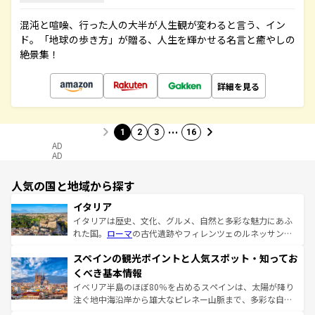
混沌と喧噪、行った人の大半が人生観が変わると言う、イン
ド。「地球の歩き方」が贈る、人生を輝かせる名言と癒やしの
絶景集！
詳細を見る
…
1
2
3
16
AD
AD
人気の国と地域から探す
イタリア
イタリアは歴史、文化、グルメ、自然と多彩な魅力にあふ
れた国。
ローマ
の古代遺跡やフィレンツェのルネッサンス
美術、ヴェネツィアの運河など、歴史あるスポットはもち
スペインの観光ポイントと人気スポット・知ってお
ろん、トスカーナの美しい田園風景やアマルフィ海岸の絶
景など、自然景観も見逃せない。観光の合間には、本場の
くべき基本情報
ピザやパスタなど、絶品のイタリア料理を堪能することも
イベリア半島のほぼ80％を占めるスペインは、太陽が降り
できる。朝目覚めてから夜眠るまで、すべての瞬間を楽し
注ぐ地中海沿岸から雄大なピレネー山脈まで、多彩な自然
ませてくれるイタリアで、忘れられない旅をしてみよう！
と文化が詰まったヨーロッパ屈指の旅行先だ。多様な地域