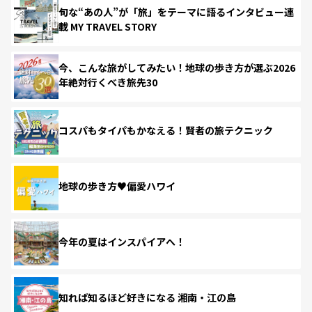
旬な“あの人”が「旅」をテーマに語るインタビュー連
載 MY TRAVEL STORY
今、こんな旅がしてみたい！地球の歩き方が選ぶ2026
年絶対行くべき旅先30
コスパもタイパもかなえる！賢者の旅テクニック
地球の歩き方♥偏愛ハワイ
今年の夏はインスパイアへ！
知れば知るほど好きになる 湘南・江の島