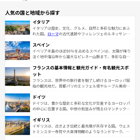
人気の国と地域から探す
イタリア
イタリアは歴史、文化、グルメ、自然と多彩な魅力にあふ
れた国。
ローマ
の古代遺跡やフィレンツェのルネッサンス
美術、ヴェネツィアの運河など、歴史あるスポットはもち
スペイン
ろん、トスカーナの美しい田園風景やアマルフィ海岸の絶
景など、自然景観も見逃せない。観光の合間には、本場の
イベリア半島のほぼ80％を占めるスペインは、太陽が降り
ピザやパスタなど、絶品のイタリア料理を堪能することも
注ぐ地中海沿岸から雄大なピレネー山脈まで、多彩な自然
できる。朝目覚めてから夜眠るまで、すべての瞬間を楽し
と文化が詰まったヨーロッパ屈指の旅行先だ。多様な地域
フランスの基本情報と観光ガイド・有名観光スポ
ませてくれるイタリアで、忘れられない旅をしてみよう！
文化が根付くこの国では、情熱的なフラメンコ、熱気あふ
なお、新着のイタリア情報は
コンテンツ一覧
を参照してほ
れる闘牛、そして美味しいタパスが生活の一部となってい
ット
しい。
る。首都マドリードの洗練された雰囲気や、バルセロナの
フランスは、世界中の旅行者を魅了し続けるヨーロッパ屈
アートに溢れた街角から、地方では古代ローマ遺跡や中世
指の観光地だ。首都パリのエッフェル塔やルーブル美術館
の城塞都市、穏やかなビーチリゾートまで多彩な表情を見
といった象徴的なスポットから、田舎町の古風な美しさま
せる。地方によって風土や気候が異なるスペインはその個
ドイツ
で、幅広い魅力が詰まっている。華麗な宮殿、歴史的な大
性で訪れる人を魅了する。 なお、新着のスペイン情報は
コ
聖堂、美しいビーチ、そして豊かな自然が、訪れる者を心
ドイツは、豊かな歴史と多彩な文化が交差するヨーロッパ
ンテンツ一覧
を参照してほしい。
から魅了する。また、フランスは美食の国としても知ら
の中心に位置する国。中世の街並みが残るロマンチック街
れ、フランス料理はユネスコ無形文化遺産にも登録されて
道から、未来を先取りするようなモダンな都市まで多様な
イギリス
いる。シャンパンの発祥地であるランス、プロヴァンスの
顔を持つこの国は、どこを歩いても飽きることがない。ベ
香り高いラベンダー畑など、多彩な楽しみ方が可能だ。さ
ルリンの文化的活気、バイエルン州のアルプスの絶景、そ
イギリスは、古きよき伝統と最先端が共存する国。ウェス
らに、パリ以外の地域にも魅力が溢れており、どの街角に
してライン川沿いのワイン畑といった風景は必見。ビール
トミンスター寺院や大英博物館のようなランドマーク、歴
も豊かな歴史と文化が息づいている。パリ以外の個性あふ
とソーセージを味わいながら地元の人と過ごす楽しい時間
史ある大学都市、美しい丘陵地帯や牧歌的な風景など、エ