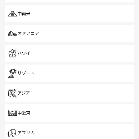
中南米
オセアニア
ハワイ
リゾート
アジア
中近東
アフリカ