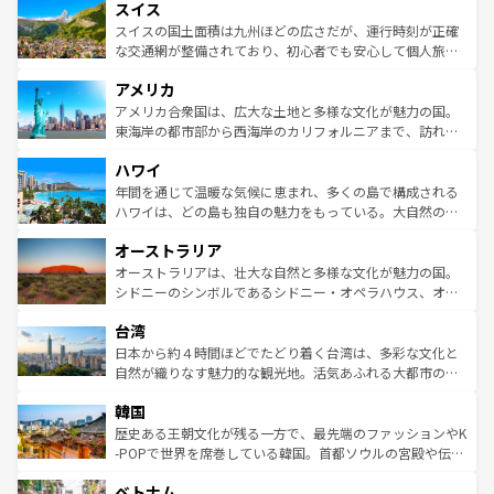
れる地方に足を運ぶとそれぞれで全く異なる文化を体験で
スイス
は、お酒好きな人にはぜひ体験してほしい。 なお、新着の
リアごとに異なる魅力がある。また、優雅なアフタヌーン
きるだろう。 なお、新着のフランス情報は
コンテンツ一覧
ドイツ情報は
コンテンツ一覧
を参照してほしい。
ティー、ビール好きにはたまらない英国パブ、サッカー観
スイスの国土面積は九州ほどの広さだが、運行時刻が正確
を参照してほしい。
戦など、本場だからこそできる体験も豊富。イギリスを旅
な交通網が整備されており、初心者でも安心して個人旅行
して楽しみつくそう。 なお、新着のイギリス情報は
コンテ
を楽しめる。日本同様に時刻表どおりの旅が可能だ。中世
アメリカ
ンツ一覧
を参照してほしい。
の建物がそのまま残る町や、スイスならではのユニークな
博物館もあり、アルプス観光だけでなく町歩きも満喫する
アメリカ合衆国は、広大な土地と多様な文化が魅力の国。
ことができる。国民の所得が高いため物価も高いが、旅行
東海岸の都市部から西海岸のカリフォルニアまで、訪れる
者向けの交通パス提供のサービスもあり、うまく活用すれ
場所ごとに異なる風景と体験が待っている。ニューヨーク
ハワイ
ば市内交通費無料で観光を楽しむこともできる。 なお、新
のような巨大都市は、観光、ショッピング、エンターテイ
着のスイス情報は
コンテンツ一覧
を参照してほしい。
ンメントが詰まった刺激的なスポットだ。一方、アメリカ
年間を通じて温暖な気候に恵まれ、多くの島で構成される
西部には大自然が広がり、グランドキャニオンやイエロー
ハワイは、どの島も独自の魅力をもっている。大自然の神
ストーン国立公園といった絶景が堪能できる。さらに、南
秘を感じたいなら、火山が生み出した壮大な景観を誇るハ
オーストラリア
部のニューオーリンズでは、音楽と美食が融合した独特の
ワイ島は見逃せない。また、定番の観光地といえばオアフ
文化が魅力。旅行者はアメリカの各地域で異なる魅力を楽
島だが、静かな自然を求めるならマウイ島やカウアイ島が
オーストラリアは、壮大な自然と多様な文化が魅力の国。
しみながら、その多様性と豊かな歴史を感じることができ
おすすめ。エメラルドグリーンに輝く海をはじめ、豊かな
シドニーのシンボルであるシドニー・オペラハウス、オー
るだろう。車でのロードトリップや列車の旅も、アメリカ
文化や歴史が息づいている。「アロハスピリット」と呼ば
ストラリア東海岸北部に広がる大サンゴ礁地帯グレートバ
ならではの贅沢な旅のスタイルだ。 なお、新着のアメリカ
台湾
れるおもてなしの心で訪れる人々を迎えてくれるハワイの
リアリーフや大陸中央部にそびえるウルル（エアーズロッ
情報は
コンテンツ一覧
を参照してほしい。
人々、おいしいローカルフードやハワイアンミュージッ
ク）、タスマニアの美しい原生林やケアンズの熱帯雨林な
日本から約４時間ほどでたどり着く台湾は、多彩な文化と
ク、伝統的なフラダンスなど、すべてがハワイの魅力を彩
ど、見どころがたくさん。また、カフェやワイン、オージ
自然が織りなす魅力的な観光地。活気あふれる大都市の台
っている。訪れるたびに新しい発見と感動が待っているハ
ービーフなどの食文化も豊かで、美味しいものであふれて
北やノスタルジックな町並みが人気な九份（ジォウフェ
ワイを、存分に味わってほしい。 なお、新着のハワイ情報
韓国
いる。アクティビティも充実しており、サーフィンやダイ
ン）、静ひつな山岳地帯である台湾東部など、都市の喧騒
は
コンテンツ一覧
を参照してほしい。
ビング、ハイキングなど、アウトドア好きにはたまらな
と山間の静けさが共存しており、訪れる人に新しい発見と
歴史ある王朝文化が残る一方で、最先端のファッションやK
い。オーストラリアの多彩な魅力を存分に味わいつくそ
驚きをもたらしてくれる。また、奥深い台湾の食文化も魅
-POPで世界を席巻している韓国。首都ソウルの宮殿や伝統
う。 なお、新着のオーストラリア情報は
コンテンツ一覧
を
力で、夜市などの屋台グルメから高級料理、ヘルシーで美
家屋が並ぶエリアでは韓国の歴史と文化に浸ることがで
参照してほしい。
ベトナム
容にもいいと評判のスイーツなど、バラエティ豊かな料理
き、地方に足を延ばせば四季折々の自然美を楽しむことが