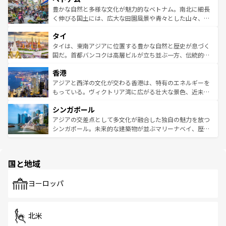
が味わえる。 なお、新着の台湾情報は
コンテンツ一覧
を参
できる。そして、キムチや焼肉、絶品のストリートフード
豊かな自然と多様な文化が魅力的なベトナム。南北に細長
照してほしい。
まで、さまざまな韓国料理が待っている。夜には、韓国な
く伸びる国土には、広大な田園風景や青々とした山々、世
らではのナイトライフも堪能できる。あたたかいホスピタ
界遺産に登録された壮大な自然景観が点在し、都市部では
タイ
リティに包まれながら、韓国の多彩な魅力を心ゆくまで味
急速な発展と共に伝統が息づく。ハノイの古い町並みやホ
わってみてほしい。 なお、新着の韓国情報は
コンテンツ一
ーチミン市のフランス統治時代の建物も、独特の雰囲気を
タイは、東南アジアに位置する豊かな自然と歴史が息づく
覧
を参照してほしい。
醸し出している。また、バラエティの豊かさとおいしさで
国だ。首都バンコクは高層ビルが立ち並ぶ一方、伝統的な
世界中の食通を魅了してやまないベトナム料理も魅力のひ
寺院や市場がいたるところに点在し、古きよき文化と現代
香港
とつ。フォーやバインミー、ベトナムコーヒーなどは、ぜ
の活気が交差している。北部ではチェンマイなどの山岳地
ひ現地で味わいたい。どの地域を訪れてもあたたかい人々
帯で自然と触れ合い、南部ではプーケットやクラビの美し
アジアと西洋の文化が交わる香港は、特有のエネルギーを
が旅行者を迎えてくれるので、きっと忘れられない旅にな
いビーチでリゾート気分を楽しむことができる。タイ料理
もっている。ヴィクトリア湾に広がる壮大な景色、近未来
るはずだ。 なお、新着のベトナム情報は
コンテンツ一覧
を
は世界的に有名で、屋台から高級レストランまで味覚を刺
的なアートスポット、そして歴史と現代が融合した町並
参照してほしい。
シンガポール
激する。気候は一年中温暖で、どの季節にも異なる楽しみ
み、どこを訪れても感動するはず。観光スポットが密集し
が待っている。親しみやすいタイの人々、仏教を中心とし
ており、効率よく見どころを回れるのも魅力。息をのむよ
アジアの交差点として多文化が融合した独自の魅力を放つ
た文化、そして多様な観光資源が、訪れる旅人を魅了し続
うな絶景から文化的な体験まで、香港を存分に楽しみ尽く
シンガポール。未来的な建築物が並ぶマリーナベイ、歴史
ける。 なお、新着のタイ情報は
コンテンツ一覧
を参照して
そう。 なお、新着の香港情報は
コンテンツ一覧
を参照して
と伝統を感じられるエスニックタウン、多数の緑豊かな公
ほしい。
ほしい。
園や自然保護区など、自然が調和した近代的な景観と文化
の多様性あふれるカラフルな町は、どこを歩いても新しい
国と地域
発見がある。さらに、治安のよさや充実した公共交通機関
も、旅行者にとっては魅力的なポイント。グルメも豊富
で、ホーカーズは地元の風情を楽しめる外せないスポット
ヨーロッパ
だ。訪れる人を飽きさせないシンガポールで、多様な魅力
を体感しよう。 なお、新着のシンガポール情報は
コンテン
ツ一覧
を参照してほしい。
北米