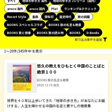
すべて
地球の歩き方 海外
地球の歩き方 Jシリーズ（国内）
aruco 海外
aruco 国内
Plat
ランキング&テクニック
Resort Style
島旅
御朱印
歴史時代
旅の図鑑
BOOKS スペシャルコラボ
BOOKS 旅の名言＆絶景
BOOKS 旅と健康
BOOKS 旅の読み物
BOOKS
D-Books
絞り込み条件を追加
1〜20件/345件中 を表示
悠久の教えをひもとく中国のことばと
絶景１００
BOOKS 旅の名言＆絶景
2022.12.15 発売
世界を４０年以上歩いてきた「地球の歩き方」があなたにお届
けする、人生を輝かせる中国の名言と癒やしの絶景集