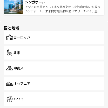
参照してほしい。
シンガポール
激する。気候は一年中温暖で、どの季節にも異なる楽しみ
み、どこを訪れても感動するはず。観光スポットが密集し
が待っている。親しみやすいタイの人々、仏教を中心とし
ており、効率よく見どころを回れるのも魅力。息をのむよ
アジアの交差点として多文化が融合した独自の魅力を放つ
た文化、そして多様な観光資源が、訪れる旅人を魅了し続
うな絶景から文化的な体験まで、香港を存分に楽しみ尽く
シンガポール。未来的な建築物が並ぶマリーナベイ、歴史
ける。 なお、新着のタイ情報は
コンテンツ一覧
を参照して
そう。 なお、新着の香港情報は
コンテンツ一覧
を参照して
と伝統を感じられるエスニックタウン、多数の緑豊かな公
ほしい。
ほしい。
園や自然保護区など、自然が調和した近代的な景観と文化
の多様性あふれるカラフルな町は、どこを歩いても新しい
国と地域
発見がある。さらに、治安のよさや充実した公共交通機関
も、旅行者にとっては魅力的なポイント。グルメも豊富
で、ホーカーズは地元の風情を楽しめる外せないスポット
ヨーロッパ
だ。訪れる人を飽きさせないシンガポールで、多様な魅力
を体感しよう。 なお、新着のシンガポール情報は
コンテン
ツ一覧
を参照してほしい。
北米
中南米
オセアニア
ハワイ