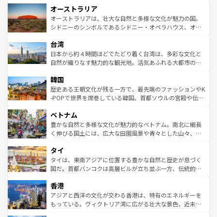
秘を感じたいなら、火山が生み出した壮大な景観を誇るハ
オーストラリア
部のニューオーリンズでは、音楽と美食が融合した独特の
ワイ島は見逃せない。また、定番の観光地といえばオアフ
文化が魅力。旅行者はアメリカの各地域で異なる魅力を楽
島だが、静かな自然を求めるならマウイ島やカウアイ島が
オーストラリアは、壮大な自然と多様な文化が魅力の国。
しみながら、その多様性と豊かな歴史を感じることができ
おすすめ。エメラルドグリーンに輝く海をはじめ、豊かな
シドニーのシンボルであるシドニー・オペラハウス、オー
るだろう。車でのロードトリップや列車の旅も、アメリカ
文化や歴史が息づいている。「アロハスピリット」と呼ば
ストラリア東海岸北部に広がる大サンゴ礁地帯グレートバ
ならではの贅沢な旅のスタイルだ。 なお、新着のアメリカ
台湾
れるおもてなしの心で訪れる人々を迎えてくれるハワイの
リアリーフや大陸中央部にそびえるウルル（エアーズロッ
情報は
コンテンツ一覧
を参照してほしい。
人々、おいしいローカルフードやハワイアンミュージッ
ク）、タスマニアの美しい原生林やケアンズの熱帯雨林な
日本から約４時間ほどでたどり着く台湾は、多彩な文化と
ク、伝統的なフラダンスなど、すべてがハワイの魅力を彩
ど、見どころがたくさん。また、カフェやワイン、オージ
自然が織りなす魅力的な観光地。活気あふれる大都市の台
っている。訪れるたびに新しい発見と感動が待っているハ
ービーフなどの食文化も豊かで、美味しいものであふれて
北やノスタルジックな町並みが人気な九份（ジォウフェ
ワイを、存分に味わってほしい。 なお、新着のハワイ情報
韓国
いる。アクティビティも充実しており、サーフィンやダイ
ン）、静ひつな山岳地帯である台湾東部など、都市の喧騒
は
コンテンツ一覧
を参照してほしい。
ビング、ハイキングなど、アウトドア好きにはたまらな
と山間の静けさが共存しており、訪れる人に新しい発見と
歴史ある王朝文化が残る一方で、最先端のファッションやK
い。オーストラリアの多彩な魅力を存分に味わいつくそ
驚きをもたらしてくれる。また、奥深い台湾の食文化も魅
-POPで世界を席巻している韓国。首都ソウルの宮殿や伝統
う。 なお、新着のオーストラリア情報は
コンテンツ一覧
を
力で、夜市などの屋台グルメから高級料理、ヘルシーで美
家屋が並ぶエリアでは韓国の歴史と文化に浸ることがで
参照してほしい。
ベトナム
容にもいいと評判のスイーツなど、バラエティ豊かな料理
き、地方に足を延ばせば四季折々の自然美を楽しむことが
が味わえる。 なお、新着の台湾情報は
コンテンツ一覧
を参
できる。そして、キムチや焼肉、絶品のストリートフード
豊かな自然と多様な文化が魅力的なベトナム。南北に細長
照してほしい。
まで、さまざまな韓国料理が待っている。夜には、韓国な
く伸びる国土には、広大な田園風景や青々とした山々、世
らではのナイトライフも堪能できる。あたたかいホスピタ
界遺産に登録された壮大な自然景観が点在し、都市部では
タイ
リティに包まれながら、韓国の多彩な魅力を心ゆくまで味
急速な発展と共に伝統が息づく。ハノイの古い町並みやホ
わってみてほしい。 なお、新着の韓国情報は
コンテンツ一
ーチミン市のフランス統治時代の建物も、独特の雰囲気を
タイは、東南アジアに位置する豊かな自然と歴史が息づく
覧
を参照してほしい。
醸し出している。また、バラエティの豊かさとおいしさで
国だ。首都バンコクは高層ビルが立ち並ぶ一方、伝統的な
世界中の食通を魅了してやまないベトナム料理も魅力のひ
寺院や市場がいたるところに点在し、古きよき文化と現代
香港
とつ。フォーやバインミー、ベトナムコーヒーなどは、ぜ
の活気が交差している。北部ではチェンマイなどの山岳地
ひ現地で味わいたい。どの地域を訪れてもあたたかい人々
帯で自然と触れ合い、南部ではプーケットやクラビの美し
アジアと西洋の文化が交わる香港は、特有のエネルギーを
が旅行者を迎えてくれるので、きっと忘れられない旅にな
いビーチでリゾート気分を楽しむことができる。タイ料理
もっている。ヴィクトリア湾に広がる壮大な景色、近未来
るはずだ。 なお、新着のベトナム情報は
コンテンツ一覧
を
は世界的に有名で、屋台から高級レストランまで味覚を刺
的なアートスポット、そして歴史と現代が融合した町並