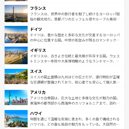
できる。朝目覚めてから夜眠るまで、すべての瞬間を楽し
と文化が詰まったヨーロッパ屈指の旅行先だ。多様な地域
フランス
ませてくれるイタリアで、忘れられない旅をしてみよう！
文化が根付くこの国では、情熱的なフラメンコ、熱気あふ
なお、新着のイタリア情報は
コンテンツ一覧
を参照してほ
れる闘牛、そして美味しいタパスが生活の一部となってい
フランスは、世界中の旅行者を魅了し続けるヨーロッパ屈
しい。
る。首都マドリードの洗練された雰囲気や、バルセロナの
指の観光地だ。首都パリのエッフェル塔やルーブル美術館
アートに溢れた街角から、地方では古代ローマ遺跡や中世
といった象徴的なスポットから、田舎町の古風な美しさま
ドイツ
の城塞都市、穏やかなビーチリゾートまで多彩な表情を見
で、幅広い魅力が詰まっている。華麗な宮殿、歴史的な大
せる。地方によって風土や気候が異なるスペインはその個
聖堂、美しいビーチ、そして豊かな自然が、訪れる者を心
ドイツは、豊かな歴史と多彩な文化が交差するヨーロッパ
性で訪れる人を魅了する。 なお、新着のスペイン情報は
コ
から魅了する。また、フランスは美食の国としても知ら
の中心に位置する国。中世の街並みが残るロマンチック街
ンテンツ一覧
を参照してほしい。
れ、フランス料理はユネスコ無形文化遺産にも登録されて
道から、未来を先取りするようなモダンな都市まで多様な
イギリス
いる。シャンパンの発祥地であるランス、プロヴァンスの
顔を持つこの国は、どこを歩いても飽きることがない。ベ
香り高いラベンダー畑など、多彩な楽しみ方が可能だ。さ
ルリンの文化的活気、バイエルン州のアルプスの絶景、そ
イギリスは、古きよき伝統と最先端が共存する国。ウェス
らに、パリ以外の地域にも魅力が溢れており、どの街角に
してライン川沿いのワイン畑といった風景は必見。ビール
トミンスター寺院や大英博物館のようなランドマーク、歴
も豊かな歴史と文化が息づいている。パリ以外の個性あふ
とソーセージを味わいながら地元の人と過ごす楽しい時間
史ある大学都市、美しい丘陵地帯や牧歌的な風景など、エ
れる地方に足を運ぶとそれぞれで全く異なる文化を体験で
スイス
は、お酒好きな人にはぜひ体験してほしい。 なお、新着の
リアごとに異なる魅力がある。また、優雅なアフタヌーン
きるだろう。 なお、新着のフランス情報は
コンテンツ一覧
ドイツ情報は
コンテンツ一覧
を参照してほしい。
ティー、ビール好きにはたまらない英国パブ、サッカー観
スイスの国土面積は九州ほどの広さだが、運行時刻が正確
を参照してほしい。
戦など、本場だからこそできる体験も豊富。イギリスを旅
な交通網が整備されており、初心者でも安心して個人旅行
して楽しみつくそう。 なお、新着のイギリス情報は
コンテ
を楽しめる。日本同様に時刻表どおりの旅が可能だ。中世
アメリカ
ンツ一覧
を参照してほしい。
の建物がそのまま残る町や、スイスならではのユニークな
博物館もあり、アルプス観光だけでなく町歩きも満喫する
アメリカ合衆国は、広大な土地と多様な文化が魅力の国。
ことができる。国民の所得が高いため物価も高いが、旅行
東海岸の都市部から西海岸のカリフォルニアまで、訪れる
者向けの交通パス提供のサービスもあり、うまく活用すれ
場所ごとに異なる風景と体験が待っている。ニューヨーク
ハワイ
ば市内交通費無料で観光を楽しむこともできる。 なお、新
のような巨大都市は、観光、ショッピング、エンターテイ
着のスイス情報は
コンテンツ一覧
を参照してほしい。
ンメントが詰まった刺激的なスポットだ。一方、アメリカ
年間を通じて温暖な気候に恵まれ、多くの島で構成される
西部には大自然が広がり、グランドキャニオンやイエロー
ハワイは、どの島も独自の魅力をもっている。大自然の神
ストーン国立公園といった絶景が堪能できる。さらに、南