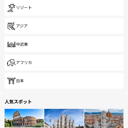
リゾート
アジア
中近東
アフリカ
日本
人気スポット