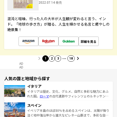
2022.07.14 発売
混沌と喧噪、行った人の大半が人生観が変わると言う、イン
ド。「地球の歩き方」が贈る、人生を輝かせる名言と癒やしの
絶景集！
詳細を見る
…
1
2
3
18
AD
AD
人気の国と地域から探す
イタリア
イタリアは歴史、文化、グルメ、自然と多彩な魅力にあふ
れた国。
ローマ
の古代遺跡やフィレンツェのルネッサンス
美術、ヴェネツィアの運河など、歴史あるスポットはもち
スペイン
ろん、トスカーナの美しい田園風景やアマルフィ海岸の絶
景など、自然景観も見逃せない。観光の合間には、本場の
イベリア半島のほぼ80％を占めるスペインは、太陽が降り
ピザやパスタなど、絶品のイタリア料理を堪能することも
注ぐ地中海沿岸から雄大なピレネー山脈まで、多彩な自然