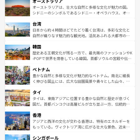
オーストラリア
部のニューオーリンズでは、音楽と美食が融合した独特の
ワイ島は見逃せない。また、定番の観光地といえばオアフ
文化が魅力。旅行者はアメリカの各地域で異なる魅力を楽
島だが、静かな自然を求めるならマウイ島やカウアイ島が
オーストラリアは、壮大な自然と多様な文化が魅力の国。
しみながら、その多様性と豊かな歴史を感じることができ
おすすめ。エメラルドグリーンに輝く海をはじめ、豊かな
シドニーのシンボルであるシドニー・オペラハウス、オー
るだろう。車でのロードトリップや列車の旅も、アメリカ
文化や歴史が息づいている。「アロハスピリット」と呼ば
ストラリア東海岸北部に広がる大サンゴ礁地帯グレートバ
ならではの贅沢な旅のスタイルだ。 なお、新着のアメリカ
台湾
れるおもてなしの心で訪れる人々を迎えてくれるハワイの
リアリーフや大陸中央部にそびえるウルル（エアーズロッ
情報は
コンテンツ一覧
を参照してほしい。
人々、おいしいローカルフードやハワイアンミュージッ
ク）、タスマニアの美しい原生林やケアンズの熱帯雨林な
日本から約４時間ほどでたどり着く台湾は、多彩な文化と
ク、伝統的なフラダンスなど、すべてがハワイの魅力を彩
ど、見どころがたくさん。また、カフェやワイン、オージ
自然が織りなす魅力的な観光地。活気あふれる大都市の台
っている。訪れるたびに新しい発見と感動が待っているハ
ービーフなどの食文化も豊かで、美味しいものであふれて
北やノスタルジックな町並みが人気な九份（ジォウフェ
ワイを、存分に味わってほしい。 なお、新着のハワイ情報
韓国
いる。アクティビティも充実しており、サーフィンやダイ
ン）、静ひつな山岳地帯である台湾東部など、都市の喧騒
は
コンテンツ一覧
を参照してほしい。
ビング、ハイキングなど、アウトドア好きにはたまらな
と山間の静けさが共存しており、訪れる人に新しい発見と
歴史ある王朝文化が残る一方で、最先端のファッションやK
い。オーストラリアの多彩な魅力を存分に味わいつくそ
驚きをもたらしてくれる。また、奥深い台湾の食文化も魅
-POPで世界を席巻している韓国。首都ソウルの宮殿や伝統
う。 なお、新着のオーストラリア情報は
コンテンツ一覧
を
力で、夜市などの屋台グルメから高級料理、ヘルシーで美
家屋が並ぶエリアでは韓国の歴史と文化に浸ることがで
参照してほしい。
ベトナム
容にもいいと評判のスイーツなど、バラエティ豊かな料理
き、地方に足を延ばせば四季折々の自然美を楽しむことが
が味わえる。 なお、新着の台湾情報は
コンテンツ一覧
を参
できる。そして、キムチや焼肉、絶品のストリートフード
豊かな自然と多様な文化が魅力的なベトナム。南北に細長
照してほしい。
まで、さまざまな韓国料理が待っている。夜には、韓国な
く伸びる国土には、広大な田園風景や青々とした山々、世
らではのナイトライフも堪能できる。あたたかいホスピタ
界遺産に登録された壮大な自然景観が点在し、都市部では
タイ
リティに包まれながら、韓国の多彩な魅力を心ゆくまで味
急速な発展と共に伝統が息づく。ハノイの古い町並みやホ
わってみてほしい。 なお、新着の韓国情報は
コンテンツ一
ーチミン市のフランス統治時代の建物も、独特の雰囲気を
タイは、東南アジアに位置する豊かな自然と歴史が息づく
覧
を参照してほしい。
醸し出している。また、バラエティの豊かさとおいしさで
国だ。首都バンコクは高層ビルが立ち並ぶ一方、伝統的な
世界中の食通を魅了してやまないベトナム料理も魅力のひ
寺院や市場がいたるところに点在し、古きよき文化と現代
香港
とつ。フォーやバインミー、ベトナムコーヒーなどは、ぜ
の活気が交差している。北部ではチェンマイなどの山岳地
ひ現地で味わいたい。どの地域を訪れてもあたたかい人々
帯で自然と触れ合い、南部ではプーケットやクラビの美し
アジアと西洋の文化が交わる香港は、特有のエネルギーを
が旅行者を迎えてくれるので、きっと忘れられない旅にな
いビーチでリゾート気分を楽しむことができる。タイ料理
もっている。ヴィクトリア湾に広がる壮大な景色、近未来
るはずだ。 なお、新着のベトナム情報は
コンテンツ一覧
を
は世界的に有名で、屋台から高級レストランまで味覚を刺
的なアートスポット、そして歴史と現代が融合した町並
参照してほしい。
シンガポール
激する。気候は一年中温暖で、どの季節にも異なる楽しみ
み、どこを訪れても感動するはず。観光スポットが密集し