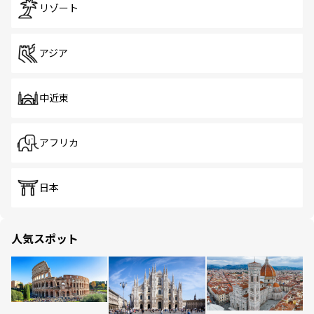
リゾート
アジア
中近東
アフリカ
日本
人気スポット