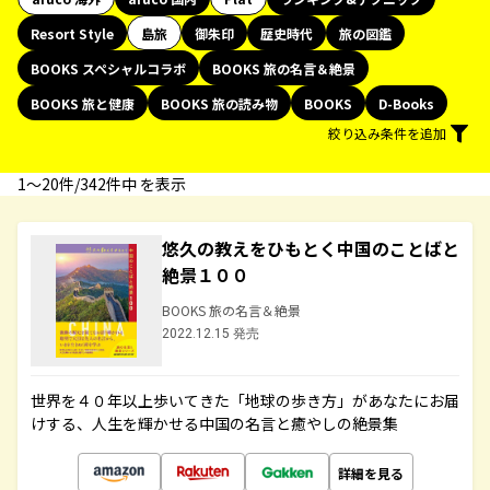
Resort Style
島旅
御朱印
歴史時代
旅の図鑑
BOOKS スペシャルコラボ
BOOKS 旅の名言＆絶景
BOOKS 旅と健康
BOOKS 旅の読み物
BOOKS
D-Books
絞り込み条件を追加
1〜20件/342件中 を表示
悠久の教えをひもとく中国のことばと
絶景１００
BOOKS 旅の名言＆絶景
2022.12.15 発売
世界を４０年以上歩いてきた「地球の歩き方」があなたにお届
けする、人生を輝かせる中国の名言と癒やしの絶景集
詳細を見る