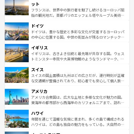
なお、新着のイタリア情報は
コンテンツ一覧
を参照してほ
れる闘牛、そして美味しいタパスが生活の一部となってい
ット
しい。
る。首都マドリードの洗練された雰囲気や、バルセロナの
フランスは、世界中の旅行者を魅了し続けるヨーロッパ屈
アートに溢れた街角から、地方では古代ローマ遺跡や中世
指の観光地だ。首都パリのエッフェル塔やルーブル美術館
の城塞都市、穏やかなビーチリゾートまで多彩な表情を見
といった象徴的なスポットから、田舎町の古風な美しさま
せる。地方によって風土や気候が異なるスペインはその個
ドイツ
で、幅広い魅力が詰まっている。華麗な宮殿、歴史的な大
性で訪れる人を魅了する。 なお、新着のスペイン情報は
コ
聖堂、美しいビーチ、そして豊かな自然が、訪れる者を心
ドイツは、豊かな歴史と多彩な文化が交差するヨーロッパ
ンテンツ一覧
を参照してほしい。
から魅了する。また、フランスは美食の国としても知ら
の中心に位置する国。中世の街並みが残るロマンチック街
れ、フランス料理はユネスコ無形文化遺産にも登録されて
道から、未来を先取りするようなモダンな都市まで多様な
イギリス
いる。シャンパンの発祥地であるランス、プロヴァンスの
顔を持つこの国は、どこを歩いても飽きることがない。ベ
香り高いラベンダー畑など、多彩な楽しみ方が可能だ。さ
ルリンの文化的活気、バイエルン州のアルプスの絶景、そ
イギリスは、古きよき伝統と最先端が共存する国。ウェス
らに、パリ以外の地域にも魅力が溢れており、どの街角に
してライン川沿いのワイン畑といった風景は必見。ビール
トミンスター寺院や大英博物館のようなランドマーク、歴
も豊かな歴史と文化が息づいている。パリ以外の個性あふ
とソーセージを味わいながら地元の人と過ごす楽しい時間
史ある大学都市、美しい丘陵地帯や牧歌的な風景など、エ
れる地方に足を運ぶとそれぞれで全く異なる文化を体験で
スイス
は、お酒好きな人にはぜひ体験してほしい。 なお、新着の
リアごとに異なる魅力がある。また、優雅なアフタヌーン
きるだろう。 なお、新着のフランス情報は
コンテンツ一覧
ドイツ情報は
コンテンツ一覧
を参照してほしい。
ティー、ビール好きにはたまらない英国パブ、サッカー観
スイスの国土面積は九州ほどの広さだが、運行時刻が正確
を参照してほしい。
戦など、本場だからこそできる体験も豊富。イギリスを旅
な交通網が整備されており、初心者でも安心して個人旅行
して楽しみつくそう。 なお、新着のイギリス情報は
コンテ
を楽しめる。日本同様に時刻表どおりの旅が可能だ。中世
アメリカ
ンツ一覧
を参照してほしい。
の建物がそのまま残る町や、スイスならではのユニークな
博物館もあり、アルプス観光だけでなく町歩きも満喫する
アメリカ合衆国は、広大な土地と多様な文化が魅力の国。
ことができる。国民の所得が高いため物価も高いが、旅行
東海岸の都市部から西海岸のカリフォルニアまで、訪れる
者向けの交通パス提供のサービスもあり、うまく活用すれ
場所ごとに異なる風景と体験が待っている。ニューヨーク
ハワイ
ば市内交通費無料で観光を楽しむこともできる。 なお、新
のような巨大都市は、観光、ショッピング、エンターテイ
着のスイス情報は
コンテンツ一覧
を参照してほしい。
ンメントが詰まった刺激的なスポットだ。一方、アメリカ
年間を通じて温暖な気候に恵まれ、多くの島で構成される
西部には大自然が広がり、グランドキャニオンやイエロー
ハワイは、どの島も独自の魅力をもっている。大自然の神
ストーン国立公園といった絶景が堪能できる。さらに、南
秘を感じたいなら、火山が生み出した壮大な景観を誇るハ