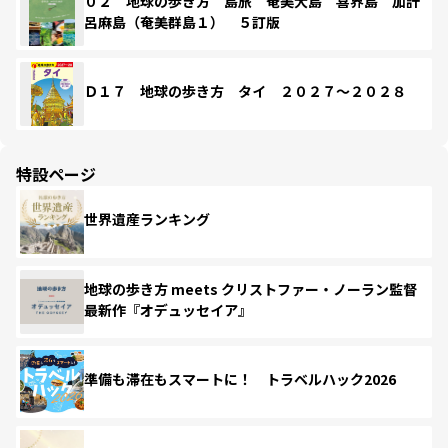
０２ 地球の歩き方 島旅 奄美大島 喜界島 加計
呂麻島（奄美群島１） ５訂版
Ｄ１７ 地球の歩き方 タイ ２０２７～２０２８
特設ページ
世界遺産ランキング
地球の歩き方 meets クリストファー・ノーラン監督
最新作『オデュッセイア』
準備も滞在もスマートに！ トラベルハック2026