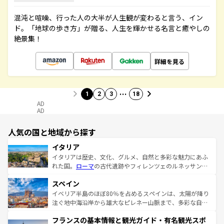
混沌と喧噪、行った人の大半が人生観が変わると言う、イン
ド。「地球の歩き方」が贈る、人生を輝かせる名言と癒やしの
絶景集！
詳細を見る
…
1
2
3
18
AD
AD
人気の国と地域から探す
イタリア
イタリアは歴史、文化、グルメ、自然と多彩な魅力にあふ
れた国。
ローマ
の古代遺跡やフィレンツェのルネッサンス
美術、ヴェネツィアの運河など、歴史あるスポットはもち
スペイン
ろん、トスカーナの美しい田園風景やアマルフィ海岸の絶
景など、自然景観も見逃せない。観光の合間には、本場の
イベリア半島のほぼ80％を占めるスペインは、太陽が降り
ピザやパスタなど、絶品のイタリア料理を堪能することも
注ぐ地中海沿岸から雄大なピレネー山脈まで、多彩な自然
できる。朝目覚めてから夜眠るまで、すべての瞬間を楽し
と文化が詰まったヨーロッパ屈指の旅行先だ。多様な地域
フランスの基本情報と観光ガイド・有名観光スポ
ませてくれるイタリアで、忘れられない旅をしてみよう！
文化が根付くこの国では、情熱的なフラメンコ、熱気あふ