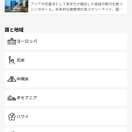
が待っている。親しみやすいタイの人々、仏教を中心とし
ており、効率よく見どころを回れるのも魅力。息をのむよ
アジアの交差点として多文化が融合した独自の魅力を放つ
た文化、そして多様な観光資源が、訪れる旅人を魅了し続
うな絶景から文化的な体験まで、香港を存分に楽しみ尽く
シンガポール。未来的な建築物が並ぶマリーナベイ、歴史
ける。 なお、新着のタイ情報は
コンテンツ一覧
を参照して
そう。 なお、新着の香港情報は
コンテンツ一覧
を参照して
と伝統を感じられるエスニックタウン、多数の緑豊かな公
ほしい。
ほしい。
園や自然保護区など、自然が調和した近代的な景観と文化
の多様性あふれるカラフルな町は、どこを歩いても新しい
国と地域
発見がある。さらに、治安のよさや充実した公共交通機関
も、旅行者にとっては魅力的なポイント。グルメも豊富
で、ホーカーズは地元の風情を楽しめる外せないスポット
ヨーロッパ
だ。訪れる人を飽きさせないシンガポールで、多様な魅力
を体感しよう。 なお、新着のシンガポール情報は
コンテン
ツ一覧
を参照してほしい。
北米
中南米
オセアニア
ハワイ