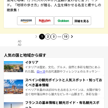
ド。「地球の歩き方」が贈る、人生を輝かせる名言と癒やしの
絶景集！
詳細を見る
…
1
2
3
10
AD
AD
人気の国と地域から探す
イタリア
イタリアは歴史、文化、グルメ、自然と多彩な魅力にあふ
れた国。
ローマ
の古代遺跡やフィレンツェのルネッサンス
美術、ヴェネツィアの運河など、歴史あるスポットはもち
スペインの観光ポイントと人気スポット・知ってお
ろん、トスカーナの美しい田園風景やアマルフィ海岸の絶
景など、自然景観も見逃せない。観光の合間には、本場の
くべき基本情報
ピザやパスタなど、絶品のイタリア料理を堪能することも
イベリア半島のほぼ80％を占めるスペインは、太陽が降り
できる。朝目覚めてから夜眠るまで、すべての瞬間を楽し
注ぐ地中海沿岸から雄大なピレネー山脈まで、多彩な自然
ませてくれるイタリアで、忘れられない旅をしてみよう！
と文化が詰まったヨーロッパ屈指の旅行先だ。多様な地域
なお、新着のイタリア情報は
コンテンツ一覧
を参照してほ
フランスの基本情報と観光ガイド・有名観光スポ
文化が根付くこの国では、情熱的なフラメンコ、熱気あふ
しい。
れる闘牛、そして美味しいタパスが生活の一部となってい
ット