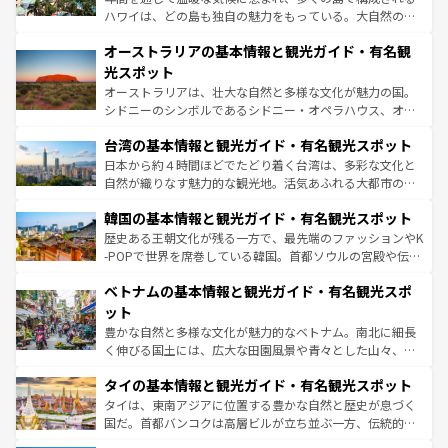
ストーン国立公園といった絶景が堪能できる。さらに、南
ハワイは、どの島も独自の魅力をもっている。大自然の神
部のニューオーリンズでは、音楽と美食が融合した独特の
秘を感じたいなら、火山が生み出した壮大な景観を誇るハ
文化が魅力。旅行者はアメリカの各地域で異なる魅力を楽
オーストラリアの基本情報と観光ガイド・有名観
ワイ島は見逃せない。また、定番の観光地といえばオアフ
しみながら、その多様性と豊かな歴史を感じることができ
島だが、静かな自然を求めるならマウイ島やカウアイ島が
光スポット
るだろう。車でのロードトリップや列車の旅も、アメリカ
おすすめ。エメラルドグリーンに輝く海をはじめ、豊かな
オーストラリアは、壮大な自然と多様な文化が魅力の国。
ならではの贅沢な旅のスタイルだ。 なお、新着のアメリカ
文化や歴史が息づいている。「アロハスピリット」と呼ば
シドニーのシンボルであるシドニー・オペラハウス、オー
情報は
コンテンツ一覧
を参照してほしい。
れるおもてなしの心で訪れる人々を迎えてくれるハワイの
ストラリア東海岸北部に広がる大サンゴ礁地帯グレートバ
人々、おいしいローカルフードやハワイアンミュージッ
台湾の基本情報と観光ガイド・有名観光スポット
リアリーフや大陸中央部にそびえるウルル（エアーズロッ
ク、伝統的なフラダンスなど、すべてがハワイの魅力を彩
ク）、タスマニアの美しい原生林やケアンズの熱帯雨林な
日本から約４時間ほどでたどり着く台湾は、多彩な文化と
っている。訪れるたびに新しい発見と感動が待っているハ
ど、見どころがたくさん。また、カフェやワイン、オージ
自然が織りなす魅力的な観光地。活気あふれる大都市の台
ワイを、存分に味わってほしい。 なお、新着のハワイ情報
ービーフなどの食文化も豊かで、美味しいものであふれて
北やノスタルジックな町並みが人気な九份（ジォウフェ
は
コンテンツ一覧
を参照してほしい。
韓国の基本情報と観光ガイド・有名観光スポット
いる。アクティビティも充実しており、サーフィンやダイ
ン）、静ひつな山岳地帯である台湾東部など、都市の喧騒
ビング、ハイキングなど、アウトドア好きにはたまらな
と山間の静けさが共存しており、訪れる人に新しい発見と
歴史ある王朝文化が残る一方で、最先端のファッションやK
い。オーストラリアの多彩な魅力を存分に味わいつくそ
驚きをもたらしてくれる。また、奥深い台湾の食文化も魅
-POPで世界を席巻している韓国。首都ソウルの宮殿や伝統
う。 なお、新着のオーストラリア情報は
コンテンツ一覧
を
力で、夜市などの屋台グルメから高級料理、ヘルシーで美
家屋が並ぶエリアでは韓国の歴史と文化に浸ることがで
参照してほしい。
ベトナムの基本情報と観光ガイド・有名観光スポ
容にもいいと評判のスイーツなど、バラエティ豊かな料理
き、地方に足を延ばせば四季折々の自然美を楽しむことが
が味わえる。 なお、新着の台湾情報は
コンテンツ一覧
を参
できる。そして、キムチや焼肉、絶品のストリートフード
ット
照してほしい。
まで、さまざまな韓国料理が待っている。夜には、韓国な
豊かな自然と多様な文化が魅力的なベトナム。南北に細長
らではのナイトライフも堪能できる。あたたかいホスピタ
く伸びる国土には、広大な田園風景や青々とした山々、世
リティに包まれながら、韓国の多彩な魅力を心ゆくまで味
界遺産に登録された壮大な自然景観が点在し、都市部では
わってみてほしい。 なお、新着の韓国情報は
コンテンツ一
タイの基本情報と観光ガイド・有名観光スポット
急速な発展と共に伝統が息づく。ハノイの古い町並みやホ
覧
を参照してほしい。
ーチミン市のフランス統治時代の建物も、独特の雰囲気を
タイは、東南アジアに位置する豊かな自然と歴史が息づく
醸し出している。また、バラエティの豊かさとおいしさで
国だ。首都バンコクは高層ビルが立ち並ぶ一方、伝統的な
世界中の食通を魅了してやまないベトナム料理も魅力のひ
寺院や市場がいたるところに点在し、古きよき文化と現代