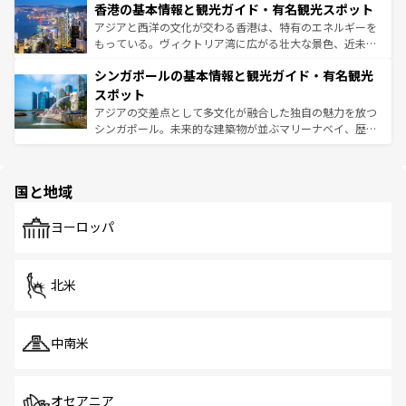
香港の基本情報と観光ガイド・有名観光スポット
とつ。フォーやバインミー、ベトナムコーヒーなどは、ぜ
の活気が交差している。北部ではチェンマイなどの山岳地
ひ現地で味わいたい。どの地域を訪れてもあたたかい人々
帯で自然と触れ合い、南部ではプーケットやクラビの美し
アジアと西洋の文化が交わる香港は、特有のエネルギーを
が旅行者を迎えてくれるので、きっと忘れられない旅にな
いビーチでリゾート気分を楽しむことができる。タイ料理
もっている。ヴィクトリア湾に広がる壮大な景色、近未来
るはずだ。 なお、新着のベトナム情報は
コンテンツ一覧
を
は世界的に有名で、屋台から高級レストランまで味覚を刺
的なアートスポット、そして歴史と現代が融合した町並
参照してほしい。
シンガポールの基本情報と観光ガイド・有名観光
激する。気候は一年中温暖で、どの季節にも異なる楽しみ
み、どこを訪れても感動するはず。観光スポットが密集し
が待っている。親しみやすいタイの人々、仏教を中心とし
ており、効率よく見どころを回れるのも魅力。息をのむよ
スポット
た文化、そして多様な観光資源が、訪れる旅人を魅了し続
うな絶景から文化的な体験まで、香港を存分に楽しみ尽く
アジアの交差点として多文化が融合した独自の魅力を放つ
ける。 なお、新着のタイ情報は
コンテンツ一覧
を参照して
そう。 なお、新着の香港情報は
コンテンツ一覧
を参照して
シンガポール。未来的な建築物が並ぶマリーナベイ、歴史
ほしい。
ほしい。
と伝統を感じられるエスニックタウン、多数の緑豊かな公
園や自然保護区など、自然が調和した近代的な景観と文化
の多様性あふれるカラフルな町は、どこを歩いても新しい
国と地域
発見がある。さらに、治安のよさや充実した公共交通機関
も、旅行者にとっては魅力的なポイント。グルメも豊富
で、ホーカーズは地元の風情を楽しめる外せないスポット
ヨーロッパ
だ。訪れる人を飽きさせないシンガポールで、多様な魅力
を体感しよう。 なお、新着のシンガポール情報は
コンテン
ツ一覧
を参照してほしい。
北米
中南米
オセアニア