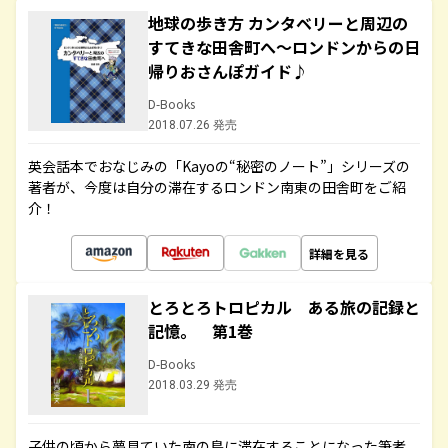
地球の歩き方 カンタベリーと周辺の
すてきな田舎町へ～ロンドンからの日
帰りおさんぽガイド♪
D-Books
2018.07.26 発売
英会話本でおなじみの「Kayoの“秘密のノート”」シリーズの
著者が、今度は自分の滞在するロンドン南東の田舎町をご紹
介！
詳細を見る
とろとろトロピカル ある旅の記録と
記憶。 第1巻
D-Books
2018.03.29 発売
子供の頃から夢見ていた南の島に滞在することになった筆者