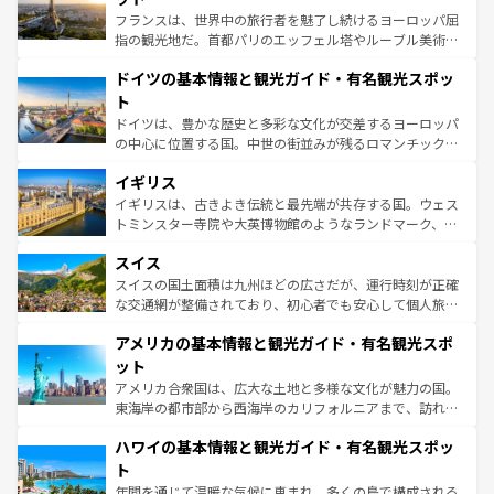
る。首都マドリードの洗練された雰囲気や、バルセロナの
フランスは、世界中の旅行者を魅了し続けるヨーロッパ屈
アートに溢れた街角から、地方では古代ローマ遺跡や中世
指の観光地だ。首都パリのエッフェル塔やルーブル美術館
の城塞都市、穏やかなビーチリゾートまで多彩な表情を見
といった象徴的なスポットから、田舎町の古風な美しさま
せる。地方によって風土や気候が異なるスペインはその個
ドイツの基本情報と観光ガイド・有名観光スポッ
で、幅広い魅力が詰まっている。華麗な宮殿、歴史的な大
性で訪れる人を魅了する。 なお、新着のスペイン情報は
コ
聖堂、美しいビーチ、そして豊かな自然が、訪れる者を心
ト
ンテンツ一覧
を参照してほしい。
から魅了する。また、フランスは美食の国としても知ら
ドイツは、豊かな歴史と多彩な文化が交差するヨーロッパ
れ、フランス料理はユネスコ無形文化遺産にも登録されて
の中心に位置する国。中世の街並みが残るロマンチック街
いる。シャンパンの発祥地であるランス、プロヴァンスの
道から、未来を先取りするようなモダンな都市まで多様な
香り高いラベンダー畑など、多彩な楽しみ方が可能だ。さ
イギリス
顔を持つこの国は、どこを歩いても飽きることがない。ベ
らに、パリ以外の地域にも魅力が溢れており、どの街角に
ルリンの文化的活気、バイエルン州のアルプスの絶景、そ
イギリスは、古きよき伝統と最先端が共存する国。ウェス
も豊かな歴史と文化が息づいている。パリ以外の個性あふ
してライン川沿いのワイン畑といった風景は必見。ビール
トミンスター寺院や大英博物館のようなランドマーク、歴
れる地方に足を運ぶとそれぞれで全く異なる文化を体験で
とソーセージを味わいながら地元の人と過ごす楽しい時間
史ある大学都市、美しい丘陵地帯や牧歌的な風景など、エ
きるだろう。 なお、新着のフランス情報は
コンテンツ一覧
スイス
は、お酒好きな人にはぜひ体験してほしい。 なお、新着の
リアごとに異なる魅力がある。また、優雅なアフタヌーン
を参照してほしい。
ドイツ情報は
コンテンツ一覧
を参照してほしい。
ティー、ビール好きにはたまらない英国パブ、サッカー観
スイスの国土面積は九州ほどの広さだが、運行時刻が正確
戦など、本場だからこそできる体験も豊富。イギリスを旅
な交通網が整備されており、初心者でも安心して個人旅行
して楽しみつくそう。 なお、新着のイギリス情報は
コンテ
を楽しめる。日本同様に時刻表どおりの旅が可能だ。中世
アメリカの基本情報と観光ガイド・有名観光スポ
ンツ一覧
を参照してほしい。
の建物がそのまま残る町や、スイスならではのユニークな
博物館もあり、アルプス観光だけでなく町歩きも満喫する
ット
ことができる。国民の所得が高いため物価も高いが、旅行
アメリカ合衆国は、広大な土地と多様な文化が魅力の国。
者向けの交通パス提供のサービスもあり、うまく活用すれ
東海岸の都市部から西海岸のカリフォルニアまで、訪れる
ば市内交通費無料で観光を楽しむこともできる。 なお、新
場所ごとに異なる風景と体験が待っている。ニューヨーク
着のスイス情報は
コンテンツ一覧
を参照してほしい。
ハワイの基本情報と観光ガイド・有名観光スポッ
のような巨大都市は、観光、ショッピング、エンターテイ
ンメントが詰まった刺激的なスポットだ。一方、アメリカ
ト
西部には大自然が広がり、グランドキャニオンやイエロー
年間を通じて温暖な気候に恵まれ、多くの島で構成される