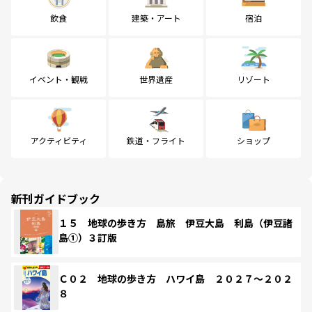
飲食
建築・アート
宿泊
イベント・観戦
世界遺産
リゾート
アクティビティ
鉄道・フライト
ショップ
新刊ガイドブック
１５ 地球の歩き方 島旅 伊豆大島 利島（伊豆諸
島①）３訂版
Ｃ０２ 地球の歩き方 ハワイ島 ２０２７～２０２
８