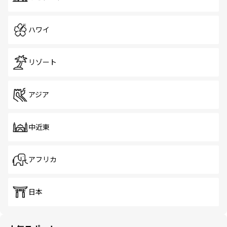
ハワイ
リゾート
アジア
中近東
アフリカ
日本