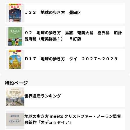
Ｊ３３ 地球の歩き方 墨田区
０２ 地球の歩き方 島旅 奄美大島 喜界島 加計
呂麻島（奄美群島１） ５訂版
Ｄ１７ 地球の歩き方 タイ ２０２７～２０２８
特設ページ
世界遺産ランキング
地球の歩き方 meets クリストファー・ノーラン監督
最新作『オデュッセイア』