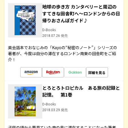
地球の歩き方 カンタベリーと周辺の
すてきな田舎町へ～ロンドンからの日
帰りおさんぽガイド♪
D-Books
2018.07.26 発売
英会話本でおなじみの「Kayoの“秘密のノート”」シリーズの
著者が、今度は自分の滞在するロンドン南東の田舎町をご紹
介！
詳細を見る
とろとろトロピカル ある旅の記録と
記憶。 第1巻
D-Books
2018.03.29 発売
子供の頃から夢見ていた南の島に滞在することになった筆者