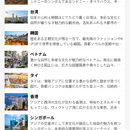
しみながら、その多様性と豊かな歴史を感じることができ
おすすめ。エメラルドグリーンに輝く海をはじめ、豊かな
シドニーのシンボルであるシドニー・オペラハウス、オー
るだろう。車でのロードトリップや列車の旅も、アメリカ
文化や歴史が息づいている。「アロハスピリット」と呼ば
ストラリア東海岸北部に広がる大サンゴ礁地帯グレートバ
ならではの贅沢な旅のスタイルだ。 なお、新着のアメリカ
台湾
れるおもてなしの心で訪れる人々を迎えてくれるハワイの
リアリーフや大陸中央部にそびえるウルル（エアーズロッ
情報は
コンテンツ一覧
を参照してほしい。
人々、おいしいローカルフードやハワイアンミュージッ
ク）、タスマニアの美しい原生林やケアンズの熱帯雨林な
日本から約４時間ほどでたどり着く台湾は、多彩な文化と
ク、伝統的なフラダンスなど、すべてがハワイの魅力を彩
ど、見どころがたくさん。また、カフェやワイン、オージ
自然が織りなす魅力的な観光地。活気あふれる大都市の台
っている。訪れるたびに新しい発見と感動が待っているハ
ービーフなどの食文化も豊かで、美味しいものであふれて
北やノスタルジックな町並みが人気な九份（ジォウフェ
ワイを、存分に味わってほしい。 なお、新着のハワイ情報
韓国
いる。アクティビティも充実しており、サーフィンやダイ
ン）、静ひつな山岳地帯である台湾東部など、都市の喧騒
は
コンテンツ一覧
を参照してほしい。
ビング、ハイキングなど、アウトドア好きにはたまらな
と山間の静けさが共存しており、訪れる人に新しい発見と
歴史ある王朝文化が残る一方で、最先端のファッションやK
い。オーストラリアの多彩な魅力を存分に味わいつくそ
驚きをもたらしてくれる。また、奥深い台湾の食文化も魅
-POPで世界を席巻している韓国。首都ソウルの宮殿や伝統
う。 なお、新着のオーストラリア情報は
コンテンツ一覧
を
力で、夜市などの屋台グルメから高級料理、ヘルシーで美
家屋が並ぶエリアでは韓国の歴史と文化に浸ることがで
参照してほしい。
ベトナム
容にもいいと評判のスイーツなど、バラエティ豊かな料理
き、地方に足を延ばせば四季折々の自然美を楽しむことが
が味わえる。 なお、新着の台湾情報は
コンテンツ一覧
を参
できる。そして、キムチや焼肉、絶品のストリートフード
豊かな自然と多様な文化が魅力的なベトナム。南北に細長
照してほしい。
まで、さまざまな韓国料理が待っている。夜には、韓国な
く伸びる国土には、広大な田園風景や青々とした山々、世
らではのナイトライフも堪能できる。あたたかいホスピタ
界遺産に登録された壮大な自然景観が点在し、都市部では
タイ
リティに包まれながら、韓国の多彩な魅力を心ゆくまで味
急速な発展と共に伝統が息づく。ハノイの古い町並みやホ
わってみてほしい。 なお、新着の韓国情報は
コンテンツ一
ーチミン市のフランス統治時代の建物も、独特の雰囲気を
タイは、東南アジアに位置する豊かな自然と歴史が息づく
覧
を参照してほしい。
醸し出している。また、バラエティの豊かさとおいしさで
国だ。首都バンコクは高層ビルが立ち並ぶ一方、伝統的な
世界中の食通を魅了してやまないベトナム料理も魅力のひ
寺院や市場がいたるところに点在し、古きよき文化と現代
香港
とつ。フォーやバインミー、ベトナムコーヒーなどは、ぜ
の活気が交差している。北部ではチェンマイなどの山岳地
ひ現地で味わいたい。どの地域を訪れてもあたたかい人々
帯で自然と触れ合い、南部ではプーケットやクラビの美し
アジアと西洋の文化が交わる香港は、特有のエネルギーを
が旅行者を迎えてくれるので、きっと忘れられない旅にな
いビーチでリゾート気分を楽しむことができる。タイ料理
もっている。ヴィクトリア湾に広がる壮大な景色、近未来
るはずだ。 なお、新着のベトナム情報は
コンテンツ一覧
を
は世界的に有名で、屋台から高級レストランまで味覚を刺
的なアートスポット、そして歴史と現代が融合した町並
参照してほしい。
シンガポール
激する。気候は一年中温暖で、どの季節にも異なる楽しみ
み、どこを訪れても感動するはず。観光スポットが密集し
が待っている。親しみやすいタイの人々、仏教を中心とし
ており、効率よく見どころを回れるのも魅力。息をのむよ
アジアの交差点として多文化が融合した独自の魅力を放つ
た文化、そして多様な観光資源が、訪れる旅人を魅了し続
うな絶景から文化的な体験まで、香港を存分に楽しみ尽く
シンガポール。未来的な建築物が並ぶマリーナベイ、歴史