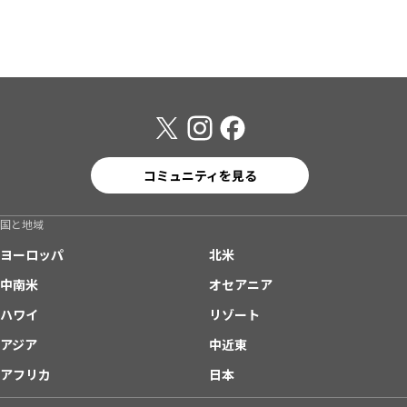
コミュニティを見る
国と地域
ヨーロッパ
北米
中南米
オセアニア
ハワイ
リゾート
アジア
中近東
アフリカ
日本