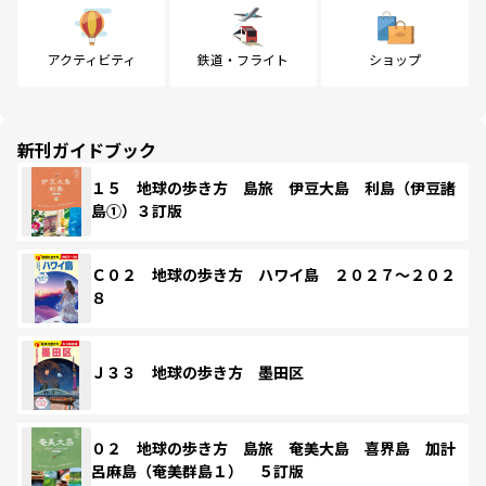
アクティビティ
鉄道・フライト
ショップ
新刊ガイドブック
１５ 地球の歩き方 島旅 伊豆大島 利島（伊豆諸
島①）３訂版
Ｃ０２ 地球の歩き方 ハワイ島 ２０２７～２０２
８
Ｊ３３ 地球の歩き方 墨田区
０２ 地球の歩き方 島旅 奄美大島 喜界島 加計
呂麻島（奄美群島１） ５訂版