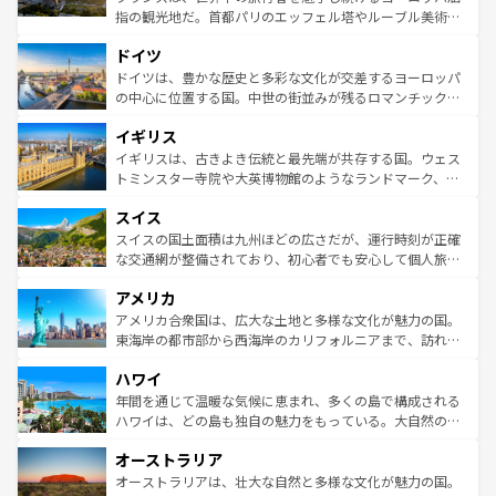
アートに溢れた街角から、地方では古代ローマ遺跡や中世
指の観光地だ。首都パリのエッフェル塔やルーブル美術館
の城塞都市、穏やかなビーチリゾートまで多彩な表情を見
といった象徴的なスポットから、田舎町の古風な美しさま
せる。地方によって風土や気候が異なるスペインはその個
ドイツ
で、幅広い魅力が詰まっている。華麗な宮殿、歴史的な大
性で訪れる人を魅了する。 なお、新着のスペイン情報は
コ
聖堂、美しいビーチ、そして豊かな自然が、訪れる者を心
ドイツは、豊かな歴史と多彩な文化が交差するヨーロッパ
ンテンツ一覧
を参照してほしい。
から魅了する。また、フランスは美食の国としても知ら
の中心に位置する国。中世の街並みが残るロマンチック街
れ、フランス料理はユネスコ無形文化遺産にも登録されて
道から、未来を先取りするようなモダンな都市まで多様な
イギリス
いる。シャンパンの発祥地であるランス、プロヴァンスの
顔を持つこの国は、どこを歩いても飽きることがない。ベ
香り高いラベンダー畑など、多彩な楽しみ方が可能だ。さ
ルリンの文化的活気、バイエルン州のアルプスの絶景、そ
イギリスは、古きよき伝統と最先端が共存する国。ウェス
らに、パリ以外の地域にも魅力が溢れており、どの街角に
してライン川沿いのワイン畑といった風景は必見。ビール
トミンスター寺院や大英博物館のようなランドマーク、歴
も豊かな歴史と文化が息づいている。パリ以外の個性あふ
とソーセージを味わいながら地元の人と過ごす楽しい時間
史ある大学都市、美しい丘陵地帯や牧歌的な風景など、エ
れる地方に足を運ぶとそれぞれで全く異なる文化を体験で
スイス
は、お酒好きな人にはぜひ体験してほしい。 なお、新着の
リアごとに異なる魅力がある。また、優雅なアフタヌーン
きるだろう。 なお、新着のフランス情報は
コンテンツ一覧
ドイツ情報は
コンテンツ一覧
を参照してほしい。
ティー、ビール好きにはたまらない英国パブ、サッカー観
スイスの国土面積は九州ほどの広さだが、運行時刻が正確
を参照してほしい。
戦など、本場だからこそできる体験も豊富。イギリスを旅
な交通網が整備されており、初心者でも安心して個人旅行
して楽しみつくそう。 なお、新着のイギリス情報は
コンテ
を楽しめる。日本同様に時刻表どおりの旅が可能だ。中世
アメリカ
ンツ一覧
を参照してほしい。
の建物がそのまま残る町や、スイスならではのユニークな
博物館もあり、アルプス観光だけでなく町歩きも満喫する
アメリカ合衆国は、広大な土地と多様な文化が魅力の国。
ことができる。国民の所得が高いため物価も高いが、旅行
東海岸の都市部から西海岸のカリフォルニアまで、訪れる
者向けの交通パス提供のサービスもあり、うまく活用すれ
場所ごとに異なる風景と体験が待っている。ニューヨーク
ハワイ
ば市内交通費無料で観光を楽しむこともできる。 なお、新
のような巨大都市は、観光、ショッピング、エンターテイ
着のスイス情報は
コンテンツ一覧
を参照してほしい。
ンメントが詰まった刺激的なスポットだ。一方、アメリカ
年間を通じて温暖な気候に恵まれ、多くの島で構成される
西部には大自然が広がり、グランドキャニオンやイエロー
ハワイは、どの島も独自の魅力をもっている。大自然の神
ストーン国立公園といった絶景が堪能できる。さらに、南
秘を感じたいなら、火山が生み出した壮大な景観を誇るハ
オーストラリア
部のニューオーリンズでは、音楽と美食が融合した独特の
ワイ島は見逃せない。また、定番の観光地といえばオアフ
文化が魅力。旅行者はアメリカの各地域で異なる魅力を楽
島だが、静かな自然を求めるならマウイ島やカウアイ島が
オーストラリアは、壮大な自然と多様な文化が魅力の国。