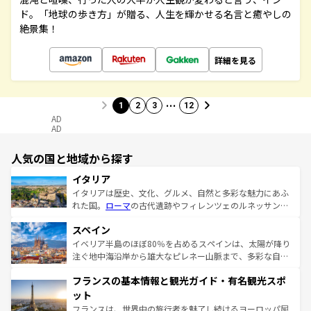
ド。「地球の歩き方」が贈る、人生を輝かせる名言と癒やしの
絶景集！
詳細を見る
…
1
2
3
12
AD
AD
人気の国と地域から探す
イタリア
イタリアは歴史、文化、グルメ、自然と多彩な魅力にあふ
れた国。
ローマ
の古代遺跡やフィレンツェのルネッサンス
美術、ヴェネツィアの運河など、歴史あるスポットはもち
スペイン
ろん、トスカーナの美しい田園風景やアマルフィ海岸の絶
景など、自然景観も見逃せない。観光の合間には、本場の
イベリア半島のほぼ80％を占めるスペインは、太陽が降り
ピザやパスタなど、絶品のイタリア料理を堪能することも
注ぐ地中海沿岸から雄大なピレネー山脈まで、多彩な自然
できる。朝目覚めてから夜眠るまで、すべての瞬間を楽し
と文化が詰まったヨーロッパ屈指の旅行先だ。多様な地域
フランスの基本情報と観光ガイド・有名観光スポ
ませてくれるイタリアで、忘れられない旅をしてみよう！
文化が根付くこの国では、情熱的なフラメンコ、熱気あふ
なお、新着のイタリア情報は
コンテンツ一覧
を参照してほ
れる闘牛、そして美味しいタパスが生活の一部となってい
ット
しい。
る。首都マドリードの洗練された雰囲気や、バルセロナの
フランスは、世界中の旅行者を魅了し続けるヨーロッパ屈