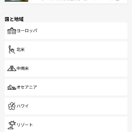
ける。 なお、新着のタイ情報は
コンテンツ一覧
を参照して
そう。 なお、新着の香港情報は
コンテンツ一覧
を参照して
と伝統を感じられるエスニックタウン、多数の緑豊かな公
ほしい。
ほしい。
園や自然保護区など、自然が調和した近代的な景観と文化
の多様性あふれるカラフルな町は、どこを歩いても新しい
国と地域
発見がある。さらに、治安のよさや充実した公共交通機関
も、旅行者にとっては魅力的なポイント。グルメも豊富
で、ホーカーズは地元の風情を楽しめる外せないスポット
ヨーロッパ
だ。訪れる人を飽きさせないシンガポールで、多様な魅力
を体感しよう。 なお、新着のシンガポール情報は
コンテン
ツ一覧
を参照してほしい。
北米
中南米
オセアニア
ハワイ
リゾート