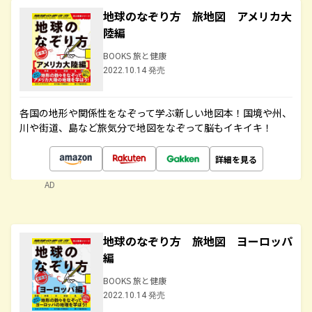
地球のなぞり方 旅地図 アメリカ大
陸編
BOOKS 旅と健康
2022.10.14 発売
各国の地形や関係性をなぞって学ぶ新しい地図本！国境や州、
川や街道、島など旅気分で地図をなぞって脳もイキイキ！
詳細を見る
AD
地球のなぞり方 旅地図 ヨーロッパ
編
BOOKS 旅と健康
2022.10.14 発売