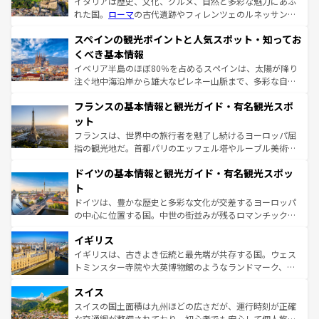
イタリアは歴史、文化、グルメ、自然と多彩な魅力にあふ
れた国。
ローマ
の古代遺跡やフィレンツェのルネッサンス
美術、ヴェネツィアの運河など、歴史あるスポットはもち
スペインの観光ポイントと人気スポット・知ってお
ろん、トスカーナの美しい田園風景やアマルフィ海岸の絶
景など、自然景観も見逃せない。観光の合間には、本場の
くべき基本情報
ピザやパスタなど、絶品のイタリア料理を堪能することも
イベリア半島のほぼ80％を占めるスペインは、太陽が降り
できる。朝目覚めてから夜眠るまで、すべての瞬間を楽し
注ぐ地中海沿岸から雄大なピレネー山脈まで、多彩な自然
ませてくれるイタリアで、忘れられない旅をしてみよう！
と文化が詰まったヨーロッパ屈指の旅行先だ。多様な地域
なお、新着のイタリア情報は
コンテンツ一覧
を参照してほ
フランスの基本情報と観光ガイド・有名観光スポ
文化が根付くこの国では、情熱的なフラメンコ、熱気あふ
しい。
れる闘牛、そして美味しいタパスが生活の一部となってい
ット
る。首都マドリードの洗練された雰囲気や、バルセロナの
フランスは、世界中の旅行者を魅了し続けるヨーロッパ屈
アートに溢れた街角から、地方では古代ローマ遺跡や中世
指の観光地だ。首都パリのエッフェル塔やルーブル美術館
の城塞都市、穏やかなビーチリゾートまで多彩な表情を見
といった象徴的なスポットから、田舎町の古風な美しさま
せる。地方によって風土や気候が異なるスペインはその個
ドイツの基本情報と観光ガイド・有名観光スポッ
で、幅広い魅力が詰まっている。華麗な宮殿、歴史的な大
性で訪れる人を魅了する。 なお、新着のスペイン情報は
コ
聖堂、美しいビーチ、そして豊かな自然が、訪れる者を心
ト
ンテンツ一覧
を参照してほしい。
から魅了する。また、フランスは美食の国としても知ら
ドイツは、豊かな歴史と多彩な文化が交差するヨーロッパ
れ、フランス料理はユネスコ無形文化遺産にも登録されて
の中心に位置する国。中世の街並みが残るロマンチック街
いる。シャンパンの発祥地であるランス、プロヴァンスの
道から、未来を先取りするようなモダンな都市まで多様な
香り高いラベンダー畑など、多彩な楽しみ方が可能だ。さ
イギリス
顔を持つこの国は、どこを歩いても飽きることがない。ベ
らに、パリ以外の地域にも魅力が溢れており、どの街角に
ルリンの文化的活気、バイエルン州のアルプスの絶景、そ
イギリスは、古きよき伝統と最先端が共存する国。ウェス
も豊かな歴史と文化が息づいている。パリ以外の個性あふ
してライン川沿いのワイン畑といった風景は必見。ビール
トミンスター寺院や大英博物館のようなランドマーク、歴
れる地方に足を運ぶとそれぞれで全く異なる文化を体験で
とソーセージを味わいながら地元の人と過ごす楽しい時間
史ある大学都市、美しい丘陵地帯や牧歌的な風景など、エ
きるだろう。 なお、新着のフランス情報は
コンテンツ一覧
スイス
は、お酒好きな人にはぜひ体験してほしい。 なお、新着の
リアごとに異なる魅力がある。また、優雅なアフタヌーン
を参照してほしい。
ドイツ情報は
コンテンツ一覧
を参照してほしい。
ティー、ビール好きにはたまらない英国パブ、サッカー観
スイスの国土面積は九州ほどの広さだが、運行時刻が正確
戦など、本場だからこそできる体験も豊富。イギリスを旅
な交通網が整備されており、初心者でも安心して個人旅行