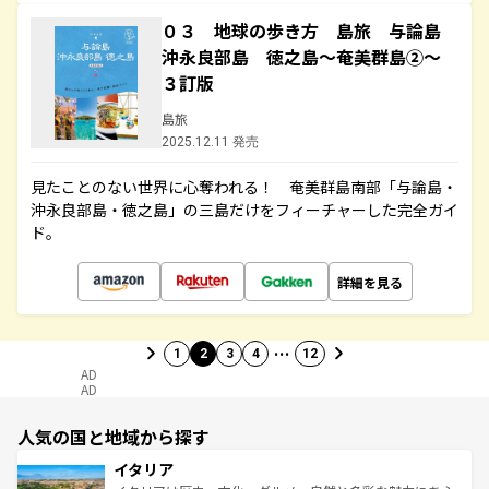
０３ 地球の歩き方 島旅 与論島
沖永良部島 徳之島～奄美群島②～
３訂版
島旅
2025.12.11 発売
見たことのない世界に心奪われる！ 奄美群島南部「与論島・
沖永良部島・徳之島」の三島だけをフィーチャーした完全ガイ
ド。
詳細を見る
…
1
2
3
4
12
AD
AD
人気の国と地域から探す
イタリア