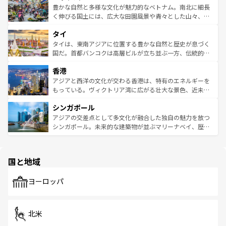
が味わえる。 なお、新着の台湾情報は
コンテンツ一覧
を参
できる。そして、キムチや焼肉、絶品のストリートフード
豊かな自然と多様な文化が魅力的なベトナム。南北に細長
照してほしい。
まで、さまざまな韓国料理が待っている。夜には、韓国な
く伸びる国土には、広大な田園風景や青々とした山々、世
らではのナイトライフも堪能できる。あたたかいホスピタ
界遺産に登録された壮大な自然景観が点在し、都市部では
タイ
リティに包まれながら、韓国の多彩な魅力を心ゆくまで味
急速な発展と共に伝統が息づく。ハノイの古い町並みやホ
わってみてほしい。 なお、新着の韓国情報は
コンテンツ一
ーチミン市のフランス統治時代の建物も、独特の雰囲気を
タイは、東南アジアに位置する豊かな自然と歴史が息づく
覧
を参照してほしい。
醸し出している。また、バラエティの豊かさとおいしさで
国だ。首都バンコクは高層ビルが立ち並ぶ一方、伝統的な
世界中の食通を魅了してやまないベトナム料理も魅力のひ
寺院や市場がいたるところに点在し、古きよき文化と現代
香港
とつ。フォーやバインミー、ベトナムコーヒーなどは、ぜ
の活気が交差している。北部ではチェンマイなどの山岳地
ひ現地で味わいたい。どの地域を訪れてもあたたかい人々
帯で自然と触れ合い、南部ではプーケットやクラビの美し
アジアと西洋の文化が交わる香港は、特有のエネルギーを
が旅行者を迎えてくれるので、きっと忘れられない旅にな
いビーチでリゾート気分を楽しむことができる。タイ料理
もっている。ヴィクトリア湾に広がる壮大な景色、近未来
るはずだ。 なお、新着のベトナム情報は
コンテンツ一覧
を
は世界的に有名で、屋台から高級レストランまで味覚を刺
的なアートスポット、そして歴史と現代が融合した町並
参照してほしい。
シンガポール
激する。気候は一年中温暖で、どの季節にも異なる楽しみ
み、どこを訪れても感動するはず。観光スポットが密集し
が待っている。親しみやすいタイの人々、仏教を中心とし
ており、効率よく見どころを回れるのも魅力。息をのむよ
アジアの交差点として多文化が融合した独自の魅力を放つ
た文化、そして多様な観光資源が、訪れる旅人を魅了し続
うな絶景から文化的な体験まで、香港を存分に楽しみ尽く
シンガポール。未来的な建築物が並ぶマリーナベイ、歴史
ける。 なお、新着のタイ情報は
コンテンツ一覧
を参照して
そう。 なお、新着の香港情報は
コンテンツ一覧
を参照して
と伝統を感じられるエスニックタウン、多数の緑豊かな公
ほしい。
ほしい。
園や自然保護区など、自然が調和した近代的な景観と文化
の多様性あふれるカラフルな町は、どこを歩いても新しい
国と地域
発見がある。さらに、治安のよさや充実した公共交通機関
も、旅行者にとっては魅力的なポイント。グルメも豊富
で、ホーカーズは地元の風情を楽しめる外せないスポット
ヨーロッパ
だ。訪れる人を飽きさせないシンガポールで、多様な魅力
を体感しよう。 なお、新着のシンガポール情報は
コンテン
ツ一覧
を参照してほしい。
北米