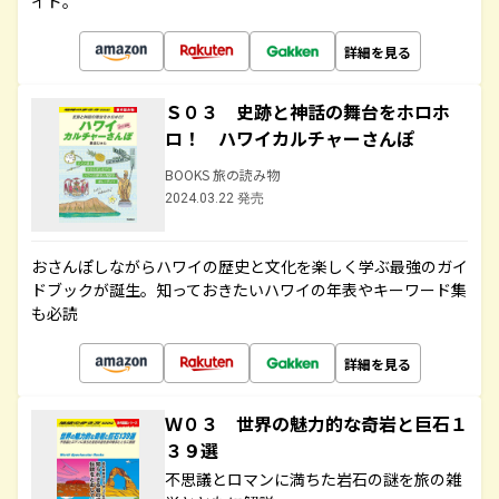
イド。
詳細を見る
Ｓ０３ 史跡と神話の舞台をホロホ
ロ！ ハワイカルチャーさんぽ
BOOKS 旅の読み物
2024.03.22 発売
おさんぽしながらハワイの歴史と文化を楽しく学ぶ最強のガイ
ドブックが誕生。知っておきたいハワイの年表やキーワード集
も必読
詳細を見る
Ｗ０３ 世界の魅力的な奇岩と巨石１
３９選
不思議とロマンに満ちた岩石の謎を旅の雑