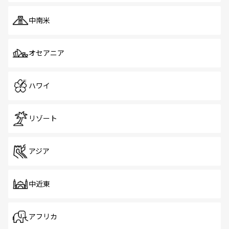
中南米
オセアニア
ハワイ
リゾート
アジア
中近東
アフリカ