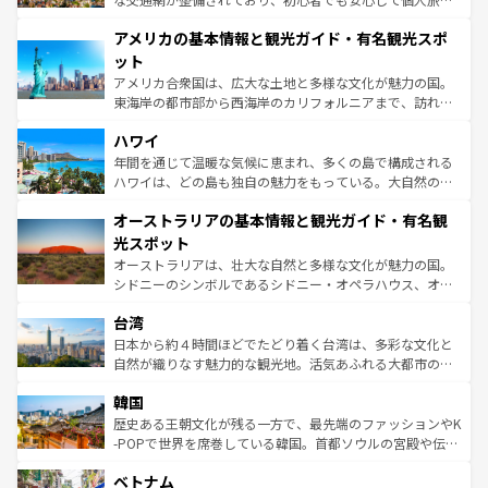
して楽しみつくそう。 なお、新着のイギリス情報は
コンテ
を楽しめる。日本同様に時刻表どおりの旅が可能だ。中世
アメリカの基本情報と観光ガイド・有名観光スポ
ンツ一覧
を参照してほしい。
の建物がそのまま残る町や、スイスならではのユニークな
博物館もあり、アルプス観光だけでなく町歩きも満喫する
ット
ことができる。国民の所得が高いため物価も高いが、旅行
アメリカ合衆国は、広大な土地と多様な文化が魅力の国。
者向けの交通パス提供のサービスもあり、うまく活用すれ
東海岸の都市部から西海岸のカリフォルニアまで、訪れる
ば市内交通費無料で観光を楽しむこともできる。 なお、新
場所ごとに異なる風景と体験が待っている。ニューヨーク
着のスイス情報は
コンテンツ一覧
を参照してほしい。
ハワイ
のような巨大都市は、観光、ショッピング、エンターテイ
ンメントが詰まった刺激的なスポットだ。一方、アメリカ
年間を通じて温暖な気候に恵まれ、多くの島で構成される
西部には大自然が広がり、グランドキャニオンやイエロー
ハワイは、どの島も独自の魅力をもっている。大自然の神
ストーン国立公園といった絶景が堪能できる。さらに、南
秘を感じたいなら、火山が生み出した壮大な景観を誇るハ
オーストラリアの基本情報と観光ガイド・有名観
部のニューオーリンズでは、音楽と美食が融合した独特の
ワイ島は見逃せない。また、定番の観光地といえばオアフ
文化が魅力。旅行者はアメリカの各地域で異なる魅力を楽
島だが、静かな自然を求めるならマウイ島やカウアイ島が
光スポット
しみながら、その多様性と豊かな歴史を感じることができ
おすすめ。エメラルドグリーンに輝く海をはじめ、豊かな
オーストラリアは、壮大な自然と多様な文化が魅力の国。
るだろう。車でのロードトリップや列車の旅も、アメリカ
文化や歴史が息づいている。「アロハスピリット」と呼ば
シドニーのシンボルであるシドニー・オペラハウス、オー
ならではの贅沢な旅のスタイルだ。 なお、新着のアメリカ
れるおもてなしの心で訪れる人々を迎えてくれるハワイの
ストラリア東海岸北部に広がる大サンゴ礁地帯グレートバ
情報は
コンテンツ一覧
を参照してほしい。
人々、おいしいローカルフードやハワイアンミュージッ
台湾
リアリーフや大陸中央部にそびえるウルル（エアーズロッ
ク、伝統的なフラダンスなど、すべてがハワイの魅力を彩
ク）、タスマニアの美しい原生林やケアンズの熱帯雨林な
日本から約４時間ほどでたどり着く台湾は、多彩な文化と
っている。訪れるたびに新しい発見と感動が待っているハ
ど、見どころがたくさん。また、カフェやワイン、オージ
自然が織りなす魅力的な観光地。活気あふれる大都市の台
ワイを、存分に味わってほしい。 なお、新着のハワイ情報
ービーフなどの食文化も豊かで、美味しいものであふれて
北やノスタルジックな町並みが人気な九份（ジォウフェ
は
コンテンツ一覧
を参照してほしい。
韓国
いる。アクティビティも充実しており、サーフィンやダイ
ン）、静ひつな山岳地帯である台湾東部など、都市の喧騒
ビング、ハイキングなど、アウトドア好きにはたまらな
と山間の静けさが共存しており、訪れる人に新しい発見と
歴史ある王朝文化が残る一方で、最先端のファッションやK
い。オーストラリアの多彩な魅力を存分に味わいつくそ
驚きをもたらしてくれる。また、奥深い台湾の食文化も魅
-POPで世界を席巻している韓国。首都ソウルの宮殿や伝統
う。 なお、新着のオーストラリア情報は
コンテンツ一覧
を
力で、夜市などの屋台グルメから高級料理、ヘルシーで美
家屋が並ぶエリアでは韓国の歴史と文化に浸ることがで
参照してほしい。
ベトナム
容にもいいと評判のスイーツなど、バラエティ豊かな料理
き、地方に足を延ばせば四季折々の自然美を楽しむことが