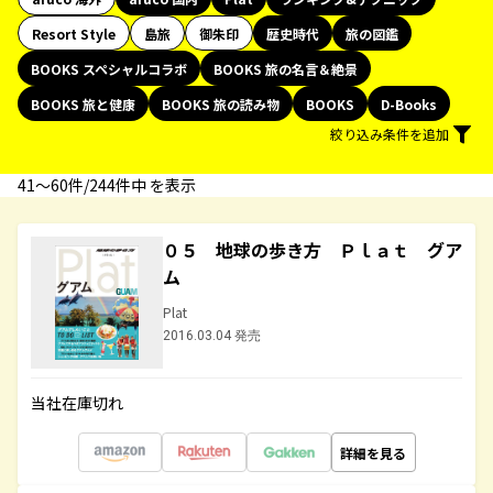
Resort Style
島旅
御朱印
歴史時代
旅の図鑑
BOOKS スペシャルコラボ
BOOKS 旅の名言＆絶景
BOOKS 旅と健康
BOOKS 旅の読み物
BOOKS
D-Books
絞り込み条件を追加
41〜60件/244件中 を表示
０５ 地球の歩き方 Ｐｌａｔ グア
ム
Plat
2016.03.04 発売
当社在庫切れ
詳細を見る