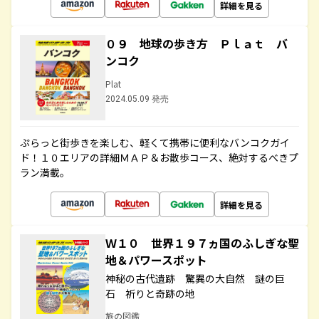
詳細を見る
０９ 地球の歩き方 Ｐｌａｔ バ
ンコク
Plat
2024.05.09 発売
ぷらっと街歩きを楽しむ、軽くて携帯に便利なバンコクガイ
ド！１０エリアの詳細ＭＡＰ＆お散歩コース、絶対するべきプ
ラン満載。
詳細を見る
Ｗ１０ 世界１９７ヵ国のふしぎな聖
地＆パワースポット
神秘の古代遺跡 驚異の大自然 謎の巨
石 祈りと奇跡の地
旅の図鑑