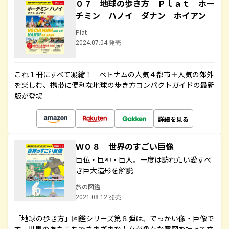
０７ 地球の歩き方 Ｐｌａｔ ホー
チミン ハノイ ダナン ホイアン
Plat
2024.07.04 発売
これ１冊にすべて凝縮！ ベトナムの人気４都市＋人気の郊外
を楽しむ、携帯に便利な地球の歩き方コンパクトガイドの最新
版が登場
詳細を見る
Ｗ０８ 世界のすごい巨像
巨仏・巨神・巨人。一度は訪れたい愛すべ
き巨大造形を解説
旅の図鑑
2021.08.12 発売
「地球の歩き方」図鑑シリーズ第８弾は、でっかい像・巨像で