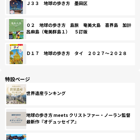
Ｊ３３ 地球の歩き方 墨田区
０２ 地球の歩き方 島旅 奄美大島 喜界島 加計
呂麻島（奄美群島１） ５訂版
Ｄ１７ 地球の歩き方 タイ ２０２７～２０２８
特設ページ
世界遺産ランキング
地球の歩き方 meets クリストファー・ノーラン監督
最新作『オデュッセイア』