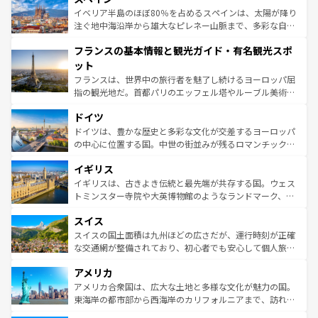
景など、自然景観も見逃せない。観光の合間には、本場の
イベリア半島のほぼ80％を占めるスペインは、太陽が降り
ピザやパスタなど、絶品のイタリア料理を堪能することも
注ぐ地中海沿岸から雄大なピレネー山脈まで、多彩な自然
できる。朝目覚めてから夜眠るまで、すべての瞬間を楽し
と文化が詰まったヨーロッパ屈指の旅行先だ。多様な地域
フランスの基本情報と観光ガイド・有名観光スポ
ませてくれるイタリアで、忘れられない旅をしてみよう！
文化が根付くこの国では、情熱的なフラメンコ、熱気あふ
なお、新着のイタリア情報は
コンテンツ一覧
を参照してほ
れる闘牛、そして美味しいタパスが生活の一部となってい
ット
しい。
る。首都マドリードの洗練された雰囲気や、バルセロナの
フランスは、世界中の旅行者を魅了し続けるヨーロッパ屈
アートに溢れた街角から、地方では古代ローマ遺跡や中世
指の観光地だ。首都パリのエッフェル塔やルーブル美術館
の城塞都市、穏やかなビーチリゾートまで多彩な表情を見
といった象徴的なスポットから、田舎町の古風な美しさま
せる。地方によって風土や気候が異なるスペインはその個
ドイツ
で、幅広い魅力が詰まっている。華麗な宮殿、歴史的な大
性で訪れる人を魅了する。 なお、新着のスペイン情報は
コ
聖堂、美しいビーチ、そして豊かな自然が、訪れる者を心
ドイツは、豊かな歴史と多彩な文化が交差するヨーロッパ
ンテンツ一覧
を参照してほしい。
から魅了する。また、フランスは美食の国としても知ら
の中心に位置する国。中世の街並みが残るロマンチック街
れ、フランス料理はユネスコ無形文化遺産にも登録されて
道から、未来を先取りするようなモダンな都市まで多様な
イギリス
いる。シャンパンの発祥地であるランス、プロヴァンスの
顔を持つこの国は、どこを歩いても飽きることがない。ベ
香り高いラベンダー畑など、多彩な楽しみ方が可能だ。さ
ルリンの文化的活気、バイエルン州のアルプスの絶景、そ
イギリスは、古きよき伝統と最先端が共存する国。ウェス
らに、パリ以外の地域にも魅力が溢れており、どの街角に
してライン川沿いのワイン畑といった風景は必見。ビール
トミンスター寺院や大英博物館のようなランドマーク、歴
も豊かな歴史と文化が息づいている。パリ以外の個性あふ
とソーセージを味わいながら地元の人と過ごす楽しい時間
史ある大学都市、美しい丘陵地帯や牧歌的な風景など、エ
れる地方に足を運ぶとそれぞれで全く異なる文化を体験で
スイス
は、お酒好きな人にはぜひ体験してほしい。 なお、新着の
リアごとに異なる魅力がある。また、優雅なアフタヌーン
きるだろう。 なお、新着のフランス情報は
コンテンツ一覧
ドイツ情報は
コンテンツ一覧
を参照してほしい。
ティー、ビール好きにはたまらない英国パブ、サッカー観
スイスの国土面積は九州ほどの広さだが、運行時刻が正確
を参照してほしい。
戦など、本場だからこそできる体験も豊富。イギリスを旅
な交通網が整備されており、初心者でも安心して個人旅行
して楽しみつくそう。 なお、新着のイギリス情報は
コンテ
を楽しめる。日本同様に時刻表どおりの旅が可能だ。中世
アメリカ
ンツ一覧
を参照してほしい。
の建物がそのまま残る町や、スイスならではのユニークな
博物館もあり、アルプス観光だけでなく町歩きも満喫する
アメリカ合衆国は、広大な土地と多様な文化が魅力の国。
ことができる。国民の所得が高いため物価も高いが、旅行
東海岸の都市部から西海岸のカリフォルニアまで、訪れる
者向けの交通パス提供のサービスもあり、うまく活用すれ
場所ごとに異なる風景と体験が待っている。ニューヨーク