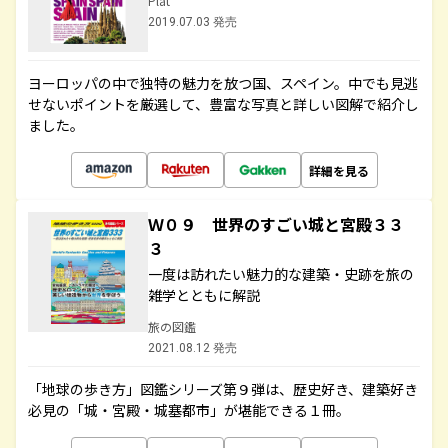
Plat
2019.07.03 発売
ヨーロッパの中で独特の魅力を放つ国、スペイン。中でも見逃
せないポイントを厳選して、豊富な写真と詳しい図解で紹介し
ました。
詳細を見る
Ｗ０９ 世界のすごい城と宮殿３３
３
一度は訪れたい魅力的な建築・史跡を旅の
雑学とともに解説
旅の図鑑
2021.08.12 発売
「地球の歩き方」図鑑シリーズ第９弾は、歴史好き、建築好き
必見の「城・宮殿・城塞都市」が堪能できる１冊。