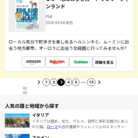
ンランド
Plat
2020.03.04 発売
ローカル気分で町歩きを楽しめるヘルシンキと、ムーミンに出
会う地方都市、オーロラに出会う北極圏に行ってみませんか?
詳細を見る
…
1
2
3
4
5
13
AD
AD
人気の国と地域から探す
イタリア
イタリアは歴史、文化、グルメ、自然と多彩な魅力にあふ
れた国。
ローマ
の古代遺跡やフィレンツェのルネッサンス
美術、ヴェネツィアの運河など、歴史あるスポットはもち
スペイン
ろん、トスカーナの美しい田園風景やアマルフィ海岸の絶