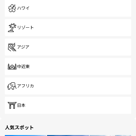
ハワイ
リゾート
アジア
中近東
アフリカ
日本
人気スポット