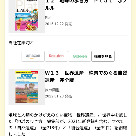
１２ 地球の歩き方 Ｐｌａｔ ホノ
ルル
Plat
2016.12.22 発売
当社在庫切れ
詳細を見る
Ｗ１３ 世界遺産 絶景でめぐる自然
遺産 完全版
旅の図鑑
2022.01.20 発売
地球と人類のかけがえのない宝物「世界遺産」。世界中を旅し
た「地球の歩き方」編集部が、2021年新登録も含む、すべて
の「自然遺産」（全218件）と「複合遺産」（全39件）を網羅
しました