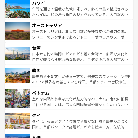
ハワイ
ば市内交通費無料で観光を楽しむこともできる。 なお、新
のような巨大都市は、観光、ショッピング、エンターテイ
着のスイス情報は
コンテンツ一覧
を参照してほしい。
ンメントが詰まった刺激的なスポットだ。一方、アメリカ
年間を通じて温暖な気候に恵まれ、多くの島で構成される
西部には大自然が広がり、グランドキャニオンやイエロー
ハワイは、どの島も独自の魅力をもっている。大自然の神
ストーン国立公園といった絶景が堪能できる。さらに、南
秘を感じたいなら、火山が生み出した壮大な景観を誇るハ
オーストラリア
部のニューオーリンズでは、音楽と美食が融合した独特の
ワイ島は見逃せない。また、定番の観光地といえばオアフ
文化が魅力。旅行者はアメリカの各地域で異なる魅力を楽
島だが、静かな自然を求めるならマウイ島やカウアイ島が
オーストラリアは、壮大な自然と多様な文化が魅力の国。
しみながら、その多様性と豊かな歴史を感じることができ
おすすめ。エメラルドグリーンに輝く海をはじめ、豊かな
シドニーのシンボルであるシドニー・オペラハウス、オー
るだろう。車でのロードトリップや列車の旅も、アメリカ
文化や歴史が息づいている。「アロハスピリット」と呼ば
ストラリア東海岸北部に広がる大サンゴ礁地帯グレートバ
ならではの贅沢な旅のスタイルだ。 なお、新着のアメリカ
台湾
れるおもてなしの心で訪れる人々を迎えてくれるハワイの
リアリーフや大陸中央部にそびえるウルル（エアーズロッ
情報は
コンテンツ一覧
を参照してほしい。
人々、おいしいローカルフードやハワイアンミュージッ
ク）、タスマニアの美しい原生林やケアンズの熱帯雨林な
日本から約４時間ほどでたどり着く台湾は、多彩な文化と
ク、伝統的なフラダンスなど、すべてがハワイの魅力を彩
ど、見どころがたくさん。また、カフェやワイン、オージ
自然が織りなす魅力的な観光地。活気あふれる大都市の台
っている。訪れるたびに新しい発見と感動が待っているハ
ービーフなどの食文化も豊かで、美味しいものであふれて
北やノスタルジックな町並みが人気な九份（ジォウフェ
ワイを、存分に味わってほしい。 なお、新着のハワイ情報
韓国
いる。アクティビティも充実しており、サーフィンやダイ
ン）、静ひつな山岳地帯である台湾東部など、都市の喧騒
は
コンテンツ一覧
を参照してほしい。
ビング、ハイキングなど、アウトドア好きにはたまらな
と山間の静けさが共存しており、訪れる人に新しい発見と
歴史ある王朝文化が残る一方で、最先端のファッションやK
い。オーストラリアの多彩な魅力を存分に味わいつくそ
驚きをもたらしてくれる。また、奥深い台湾の食文化も魅
-POPで世界を席巻している韓国。首都ソウルの宮殿や伝統
う。 なお、新着のオーストラリア情報は
コンテンツ一覧
を
力で、夜市などの屋台グルメから高級料理、ヘルシーで美
家屋が並ぶエリアでは韓国の歴史と文化に浸ることがで
参照してほしい。
ベトナム
容にもいいと評判のスイーツなど、バラエティ豊かな料理
き、地方に足を延ばせば四季折々の自然美を楽しむことが
が味わえる。 なお、新着の台湾情報は
コンテンツ一覧
を参
できる。そして、キムチや焼肉、絶品のストリートフード
豊かな自然と多様な文化が魅力的なベトナム。南北に細長
照してほしい。
まで、さまざまな韓国料理が待っている。夜には、韓国な
く伸びる国土には、広大な田園風景や青々とした山々、世
らではのナイトライフも堪能できる。あたたかいホスピタ
界遺産に登録された壮大な自然景観が点在し、都市部では
タイ
リティに包まれながら、韓国の多彩な魅力を心ゆくまで味
急速な発展と共に伝統が息づく。ハノイの古い町並みやホ
わってみてほしい。 なお、新着の韓国情報は
コンテンツ一
ーチミン市のフランス統治時代の建物も、独特の雰囲気を
タイは、東南アジアに位置する豊かな自然と歴史が息づく
覧
を参照してほしい。
醸し出している。また、バラエティの豊かさとおいしさで
国だ。首都バンコクは高層ビルが立ち並ぶ一方、伝統的な
世界中の食通を魅了してやまないベトナム料理も魅力のひ
寺院や市場がいたるところに点在し、古きよき文化と現代
香港
とつ。フォーやバインミー、ベトナムコーヒーなどは、ぜ
の活気が交差している。北部ではチェンマイなどの山岳地