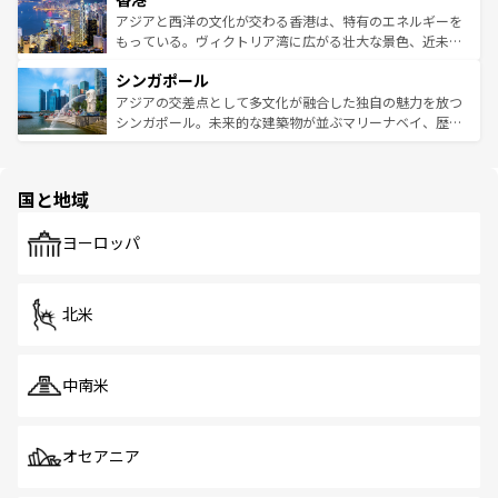
ひ現地で味わいたい。どの地域を訪れてもあたたかい人々
帯で自然と触れ合い、南部ではプーケットやクラビの美し
アジアと西洋の文化が交わる香港は、特有のエネルギーを
が旅行者を迎えてくれるので、きっと忘れられない旅にな
いビーチでリゾート気分を楽しむことができる。タイ料理
もっている。ヴィクトリア湾に広がる壮大な景色、近未来
るはずだ。 なお、新着のベトナム情報は
コンテンツ一覧
を
は世界的に有名で、屋台から高級レストランまで味覚を刺
的なアートスポット、そして歴史と現代が融合した町並
参照してほしい。
シンガポール
激する。気候は一年中温暖で、どの季節にも異なる楽しみ
み、どこを訪れても感動するはず。観光スポットが密集し
が待っている。親しみやすいタイの人々、仏教を中心とし
ており、効率よく見どころを回れるのも魅力。息をのむよ
アジアの交差点として多文化が融合した独自の魅力を放つ
た文化、そして多様な観光資源が、訪れる旅人を魅了し続
うな絶景から文化的な体験まで、香港を存分に楽しみ尽く
シンガポール。未来的な建築物が並ぶマリーナベイ、歴史
ける。 なお、新着のタイ情報は
コンテンツ一覧
を参照して
そう。 なお、新着の香港情報は
コンテンツ一覧
を参照して
と伝統を感じられるエスニックタウン、多数の緑豊かな公
ほしい。
ほしい。
園や自然保護区など、自然が調和した近代的な景観と文化
の多様性あふれるカラフルな町は、どこを歩いても新しい
国と地域
発見がある。さらに、治安のよさや充実した公共交通機関
も、旅行者にとっては魅力的なポイント。グルメも豊富
で、ホーカーズは地元の風情を楽しめる外せないスポット
ヨーロッパ
だ。訪れる人を飽きさせないシンガポールで、多様な魅力
を体感しよう。 なお、新着のシンガポール情報は
コンテン
ツ一覧
を参照してほしい。
北米
中南米
オセアニア