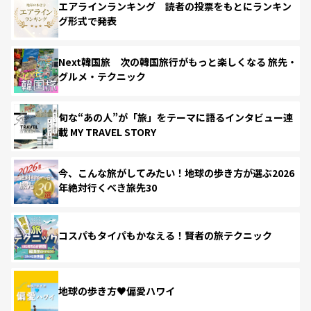
エアラインランキング 読者の投票をもとにランキン
グ形式で発表
Next韓国旅 次の韓国旅行がもっと楽しくなる 旅先・
グルメ・テクニック
旬な“あの人”が「旅」をテーマに語るインタビュー連
載 MY TRAVEL STORY
今、こんな旅がしてみたい！地球の歩き方が選ぶ2026
年絶対行くべき旅先30
コスパもタイパもかなえる！賢者の旅テクニック
地球の歩き方♥偏愛ハワイ