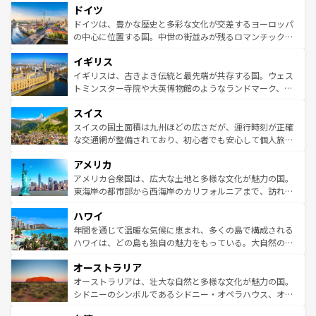
せる。地方によって風土や気候が異なるスペインはその個
ドイツ
で、幅広い魅力が詰まっている。華麗な宮殿、歴史的な大
性で訪れる人を魅了する。 なお、新着のスペイン情報は
コ
聖堂、美しいビーチ、そして豊かな自然が、訪れる者を心
ドイツは、豊かな歴史と多彩な文化が交差するヨーロッパ
ンテンツ一覧
を参照してほしい。
から魅了する。また、フランスは美食の国としても知ら
の中心に位置する国。中世の街並みが残るロマンチック街
れ、フランス料理はユネスコ無形文化遺産にも登録されて
道から、未来を先取りするようなモダンな都市まで多様な
イギリス
いる。シャンパンの発祥地であるランス、プロヴァンスの
顔を持つこの国は、どこを歩いても飽きることがない。ベ
香り高いラベンダー畑など、多彩な楽しみ方が可能だ。さ
ルリンの文化的活気、バイエルン州のアルプスの絶景、そ
イギリスは、古きよき伝統と最先端が共存する国。ウェス
らに、パリ以外の地域にも魅力が溢れており、どの街角に
してライン川沿いのワイン畑といった風景は必見。ビール
トミンスター寺院や大英博物館のようなランドマーク、歴
も豊かな歴史と文化が息づいている。パリ以外の個性あふ
とソーセージを味わいながら地元の人と過ごす楽しい時間
史ある大学都市、美しい丘陵地帯や牧歌的な風景など、エ
れる地方に足を運ぶとそれぞれで全く異なる文化を体験で
スイス
は、お酒好きな人にはぜひ体験してほしい。 なお、新着の
リアごとに異なる魅力がある。また、優雅なアフタヌーン
きるだろう。 なお、新着のフランス情報は
コンテンツ一覧
ドイツ情報は
コンテンツ一覧
を参照してほしい。
ティー、ビール好きにはたまらない英国パブ、サッカー観
スイスの国土面積は九州ほどの広さだが、運行時刻が正確
を参照してほしい。
戦など、本場だからこそできる体験も豊富。イギリスを旅
な交通網が整備されており、初心者でも安心して個人旅行
して楽しみつくそう。 なお、新着のイギリス情報は
コンテ
を楽しめる。日本同様に時刻表どおりの旅が可能だ。中世
アメリカ
ンツ一覧
を参照してほしい。
の建物がそのまま残る町や、スイスならではのユニークな
博物館もあり、アルプス観光だけでなく町歩きも満喫する
アメリカ合衆国は、広大な土地と多様な文化が魅力の国。
ことができる。国民の所得が高いため物価も高いが、旅行
東海岸の都市部から西海岸のカリフォルニアまで、訪れる
者向けの交通パス提供のサービスもあり、うまく活用すれ
場所ごとに異なる風景と体験が待っている。ニューヨーク
ハワイ
ば市内交通費無料で観光を楽しむこともできる。 なお、新
のような巨大都市は、観光、ショッピング、エンターテイ
着のスイス情報は
コンテンツ一覧
を参照してほしい。
ンメントが詰まった刺激的なスポットだ。一方、アメリカ
年間を通じて温暖な気候に恵まれ、多くの島で構成される
西部には大自然が広がり、グランドキャニオンやイエロー
ハワイは、どの島も独自の魅力をもっている。大自然の神
ストーン国立公園といった絶景が堪能できる。さらに、南
秘を感じたいなら、火山が生み出した壮大な景観を誇るハ
オーストラリア
部のニューオーリンズでは、音楽と美食が融合した独特の
ワイ島は見逃せない。また、定番の観光地といえばオアフ
文化が魅力。旅行者はアメリカの各地域で異なる魅力を楽
島だが、静かな自然を求めるならマウイ島やカウアイ島が
オーストラリアは、壮大な自然と多様な文化が魅力の国。
しみながら、その多様性と豊かな歴史を感じることができ
おすすめ。エメラルドグリーンに輝く海をはじめ、豊かな
シドニーのシンボルであるシドニー・オペラハウス、オー
るだろう。車でのロードトリップや列車の旅も、アメリカ
文化や歴史が息づいている。「アロハスピリット」と呼ば
ストラリア東海岸北部に広がる大サンゴ礁地帯グレートバ