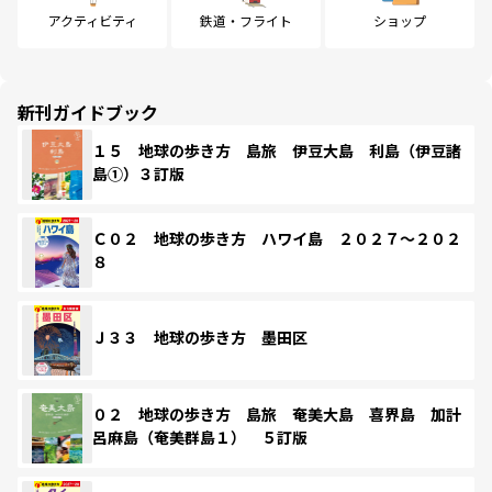
アクティビティ
鉄道・フライト
ショップ
新刊ガイドブック
１５ 地球の歩き方 島旅 伊豆大島 利島（伊豆諸
島①）３訂版
Ｃ０２ 地球の歩き方 ハワイ島 ２０２７～２０２
８
Ｊ３３ 地球の歩き方 墨田区
０２ 地球の歩き方 島旅 奄美大島 喜界島 加計
呂麻島（奄美群島１） ５訂版