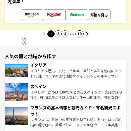
絶景集！
詳細を見る
…
1
2
3
10
AD
AD
人気の国と地域から探す
イタリア
イタリアは歴史、文化、グルメ、自然と多彩な魅力にあふ
れた国。
ローマ
の古代遺跡やフィレンツェのルネッサンス
美術、ヴェネツィアの運河など、歴史あるスポットはもち
スペイン
ろん、トスカーナの美しい田園風景やアマルフィ海岸の絶
景など、自然景観も見逃せない。観光の合間には、本場の
イベリア半島のほぼ80％を占めるスペインは、太陽が降り
ピザやパスタなど、絶品のイタリア料理を堪能することも
注ぐ地中海沿岸から雄大なピレネー山脈まで、多彩な自然
できる。朝目覚めてから夜眠るまで、すべての瞬間を楽し
と文化が詰まったヨーロッパ屈指の旅行先だ。多様な地域
フランスの基本情報と観光ガイド・有名観光スポ
ませてくれるイタリアで、忘れられない旅をしてみよう！
文化が根付くこの国では、情熱的なフラメンコ、熱気あふ
なお、新着のイタリア情報は
コンテンツ一覧
を参照してほ
れる闘牛、そして美味しいタパスが生活の一部となってい
ット
しい。
る。首都マドリードの洗練された雰囲気や、バルセロナの
フランスは、世界中の旅行者を魅了し続けるヨーロッパ屈
アートに溢れた街角から、地方では古代ローマ遺跡や中世
指の観光地だ。首都パリのエッフェル塔やルーブル美術館
の城塞都市、穏やかなビーチリゾートまで多彩な表情を見
といった象徴的なスポットから、田舎町の古風な美しさま