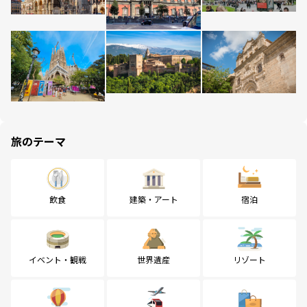
旅のテーマ
飲食
建築・アート
宿泊
イベント・観戦
世界遺産
リゾート