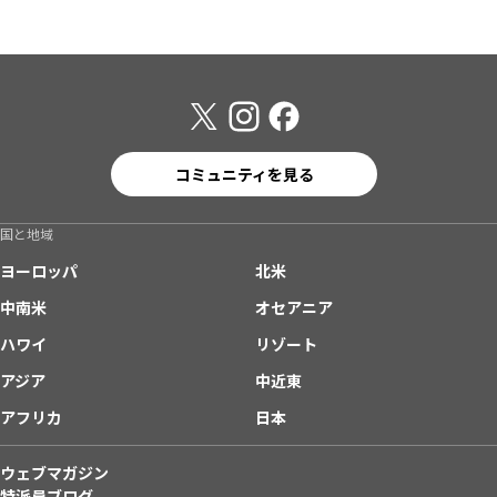
コミュニティを見る
国と地域
ヨーロッパ
北米
中南米
オセアニア
ハワイ
リゾート
アジア
中近東
アフリカ
日本
ウェブマガジン
特派員ブログ