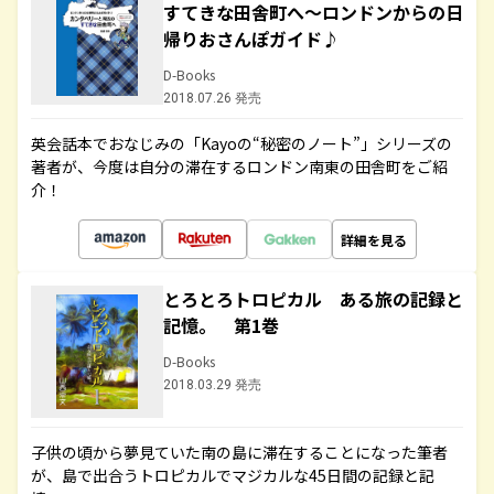
すてきな田舎町へ～ロンドンからの日
帰りおさんぽガイド♪
D-Books
2018.07.26 発売
英会話本でおなじみの「Kayoの“秘密のノート”」シリーズの
著者が、今度は自分の滞在するロンドン南東の田舎町をご紹
介！
詳細を見る
とろとろトロピカル ある旅の記録と
記憶。 第1巻
D-Books
2018.03.29 発売
子供の頃から夢見ていた南の島に滞在することになった筆者
が、島で出合うトロピカルでマジカルな45日間の記録と記