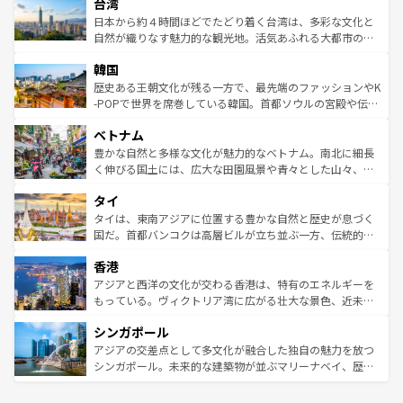
ならではの贅沢な旅のスタイルだ。 なお、新着のアメリカ
台湾
れるおもてなしの心で訪れる人々を迎えてくれるハワイの
リアリーフや大陸中央部にそびえるウルル（エアーズロッ
情報は
コンテンツ一覧
を参照してほしい。
人々、おいしいローカルフードやハワイアンミュージッ
ク）、タスマニアの美しい原生林やケアンズの熱帯雨林な
日本から約４時間ほどでたどり着く台湾は、多彩な文化と
ク、伝統的なフラダンスなど、すべてがハワイの魅力を彩
ど、見どころがたくさん。また、カフェやワイン、オージ
自然が織りなす魅力的な観光地。活気あふれる大都市の台
っている。訪れるたびに新しい発見と感動が待っているハ
ービーフなどの食文化も豊かで、美味しいものであふれて
北やノスタルジックな町並みが人気な九份（ジォウフェ
ワイを、存分に味わってほしい。 なお、新着のハワイ情報
韓国
いる。アクティビティも充実しており、サーフィンやダイ
ン）、静ひつな山岳地帯である台湾東部など、都市の喧騒
は
コンテンツ一覧
を参照してほしい。
ビング、ハイキングなど、アウトドア好きにはたまらな
と山間の静けさが共存しており、訪れる人に新しい発見と
歴史ある王朝文化が残る一方で、最先端のファッションやK
い。オーストラリアの多彩な魅力を存分に味わいつくそ
驚きをもたらしてくれる。また、奥深い台湾の食文化も魅
-POPで世界を席巻している韓国。首都ソウルの宮殿や伝統
う。 なお、新着のオーストラリア情報は
コンテンツ一覧
を
力で、夜市などの屋台グルメから高級料理、ヘルシーで美
家屋が並ぶエリアでは韓国の歴史と文化に浸ることがで
参照してほしい。
ベトナム
容にもいいと評判のスイーツなど、バラエティ豊かな料理
き、地方に足を延ばせば四季折々の自然美を楽しむことが
が味わえる。 なお、新着の台湾情報は
コンテンツ一覧
を参
できる。そして、キムチや焼肉、絶品のストリートフード
豊かな自然と多様な文化が魅力的なベトナム。南北に細長
照してほしい。
まで、さまざまな韓国料理が待っている。夜には、韓国な
く伸びる国土には、広大な田園風景や青々とした山々、世
らではのナイトライフも堪能できる。あたたかいホスピタ
界遺産に登録された壮大な自然景観が点在し、都市部では
タイ
リティに包まれながら、韓国の多彩な魅力を心ゆくまで味
急速な発展と共に伝統が息づく。ハノイの古い町並みやホ
わってみてほしい。 なお、新着の韓国情報は
コンテンツ一
ーチミン市のフランス統治時代の建物も、独特の雰囲気を
タイは、東南アジアに位置する豊かな自然と歴史が息づく
覧
を参照してほしい。
醸し出している。また、バラエティの豊かさとおいしさで
国だ。首都バンコクは高層ビルが立ち並ぶ一方、伝統的な
世界中の食通を魅了してやまないベトナム料理も魅力のひ
寺院や市場がいたるところに点在し、古きよき文化と現代
香港
とつ。フォーやバインミー、ベトナムコーヒーなどは、ぜ
の活気が交差している。北部ではチェンマイなどの山岳地
ひ現地で味わいたい。どの地域を訪れてもあたたかい人々
帯で自然と触れ合い、南部ではプーケットやクラビの美し
アジアと西洋の文化が交わる香港は、特有のエネルギーを
が旅行者を迎えてくれるので、きっと忘れられない旅にな
いビーチでリゾート気分を楽しむことができる。タイ料理
もっている。ヴィクトリア湾に広がる壮大な景色、近未来
るはずだ。 なお、新着のベトナム情報は
コンテンツ一覧
を
は世界的に有名で、屋台から高級レストランまで味覚を刺
的なアートスポット、そして歴史と現代が融合した町並
参照してほしい。
シンガポール
激する。気候は一年中温暖で、どの季節にも異なる楽しみ
み、どこを訪れても感動するはず。観光スポットが密集し
が待っている。親しみやすいタイの人々、仏教を中心とし
ており、効率よく見どころを回れるのも魅力。息をのむよ
アジアの交差点として多文化が融合した独自の魅力を放つ
た文化、そして多様な観光資源が、訪れる旅人を魅了し続
うな絶景から文化的な体験まで、香港を存分に楽しみ尽く
シンガポール。未来的な建築物が並ぶマリーナベイ、歴史
ける。 なお、新着のタイ情報は
コンテンツ一覧
を参照して
そう。 なお、新着の香港情報は
コンテンツ一覧
を参照して
と伝統を感じられるエスニックタウン、多数の緑豊かな公
ほしい。
ほしい。
園や自然保護区など、自然が調和した近代的な景観と文化