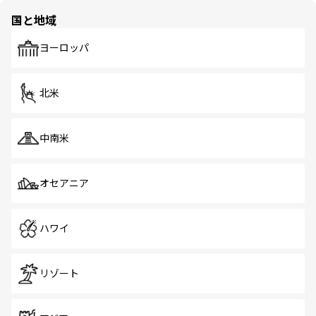
の多様性あふれるカラフルな町は、どこを歩いても新しい
国と地域
発見がある。さらに、治安のよさや充実した公共交通機関
も、旅行者にとっては魅力的なポイント。グルメも豊富
で、ホーカーズは地元の風情を楽しめる外せないスポット
ヨーロッパ
だ。訪れる人を飽きさせないシンガポールで、多様な魅力
を体感しよう。 なお、新着のシンガポール情報は
コンテン
ツ一覧
を参照してほしい。
北米
中南米
オセアニア
ハワイ
リゾート